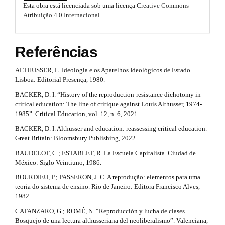
o
Esta obra está licenciada sob uma licença
Creative Commons
m
#
Atribuição 4.0 Internacional
.
e
t
s
.
s
b
Referências
t
o
o
ALTHUSSER, L. Ideologia e os Aparelhos Ideológicos de Estado.
r
t
Lisboa: Editorial Presença, 1980.
s
a
t
BACKER, D. I. “History of the reproduction-resistance dichotomy in
r
critical education: The line of critique against Louis Althusser, 1974-
p
a
1985”. Critical Education, vol. 12, n. 6, 2021.
3
p
BACKER, D. I. Althusser and education: reassessing critical education.
3
.
Great Britain: Bloomsbury Publishing, 2022.
.
a
BAUDELOT, C.; ESTABLET, R. La Escuela Capitalista. Ciudad de
a
c
México: Siglo Veintiuno, 1986.
c
r
BOURDIEU, P.; PASSERON, J. C. A reprodução: elementos para uma
e
teoria do sistema de ensino. Rio de Janeiro: Editora Francisco Alves,
t
s
1982.
s
i
i
CATANZARO, G.; ROMÉ, N. “Reproducción y lucha de clases.
b
Bosquejo de una lectura althusseriana del neoliberalismo”. Valenciana,