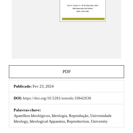
t
e
_
h
m
e
e
n
u
m
.
e
m
a
s
i
n
.
_
b
n
PDF
a
o
v
i
Publicado:
Fev 23, 2024
o
g
a
t
DOI:
https://doi.org/10.5281/zenodo.10642636
t
s
i
Palavras-chave:
o
Aparelhos Ideológicos, Ideologia, Reprodução, Universidade
t
n
Ideology, Ideological Apparatus, Reproduction, University
#
r
#