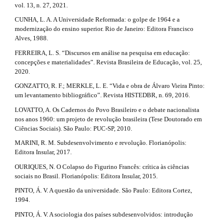
c
l
vol. 13, n. 27, 2021.
e
l
CUNHA, L. A. A Universidade Reformada: o golpe de 1964 e a
_
e
modernização do ensino superior. Rio de Janeiro: Editora Francisco
m
Alves, 1988.
e
.
n
FERREIRA, L. S. “Discursos em análise na pesquisa em educação:
u
d
concepções e materialidades”. Revista Brasileira de Educação, vol. 25,
.
2020.
e
s
GONZATTO, R. F.; MERKLE, L. E. “Vida e obra de Álvaro Vieira Pinto:
i
t
um levantamento bibliográfico”. Revista HISTEDBR, n. 69, 2016.
d
e
a
LOVATTO, A. Os Cadernos do Povo Brasileiro e o debate nacionalista
b
nos anos 1960: um projeto de revolução brasileira (Tese Doutorado em
a
i
Ciências Sociais). São Paulo: PUC-SP, 2010.
r
l
#
MARINI, R. M. Subdesenvolvimento e revolução. Florianópolis:
#
Editora Insular, 2017.
s
OURIQUES, N. O Colapso do Figurino Francês: crítica às ciências
#
sociais no Brasil. Florianópolis: Editora Insular, 2015.
#
PINTO, Á. V. A questão da universidade. São Paulo: Editora Cortez,
1994.
PINTO, Á. V. A sociologia dos países subdesenvolvidos: introdução