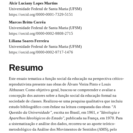
#
Alcir Luciany Lopes Martins
#
a
Universidade Federal de Santa Maria (UFSM)
#
#
p
https://orcid.org/0000-0001-7329-5151
p
l
p
Marcos Britto Corrêa
3
u
Universidade Federal de Santa Maria (UFSM)
g
l
https://orcid.org/0000-0002-9808-2715
.
i
Liliana Soares Ferreira
u
n
a
Universidade Federal de Santa Maria (UFSM)
s
g
https://orcid.org/0000-0002-9717-1476
r
.
t
i
t
Resumo
h
n
e
i
m
Este ensaio tematiza a função social da educação na perspectiva crítico-
s
e
c
reprodutivista presente nas obras de Álvaro Vieira Pinto e Louis
s
Althusser. Como objetivo geral, buscou-se compreender e avaliar a
.
l
.
concepção dos autores sobre a função social da educação formal na
b
t
sociedade de classes. Realizou-se uma pesquisa qualitativa que incluiu
e
o
estudo bibliográfico com ênfase na leitura comparada das obras
“A
h
o
.
Questão da Universidade”
, escrita no Brasil, em 1961, e "
Ideologia e
t
Aparelhos Ideológicos do Estado"
, publicada na França, em 1970. Para
e
s
s
a sistematização e análise dos dados, recorreu-se ao aporte teórico-
t
metodológico da Análise dos Movimentos de Sentidos (AMS), pelo
m