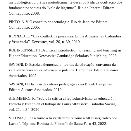
metodológica ou prática metodicamente desenvolvida da ocultação dos
fundamentos sociais do “vale de lágrimas”. Rio de Janeiro: Editora
Contraponto, 2008.
PINTO, Á. V. O conceito de tecnologia. Rio de Janeiro: Editora
Contraponto, 2005.
REYNA, J. O. “Una conflictiva presencia: Louis Althusser en Colombia
y Venezuela”. Devenires, vol. 20, n. 39, 2019.
ROBINSON-SELF, P. A critical introduction to learning and teaching in
Higher Education. Newcastle: Cambridge Scholars Publishing, 2023.
SAVIANI, D. Escola e democracia: teorias da educação, curvatura da
vara, onze teses sobre educação e política. Campinas: Editora Autores
Associados, 1995
SAVIANI, D. História das ideias pedagógicas no Brasil. Campinas:
Editora Autores Associados, 2019.
STEIMBERG, R. “Sobre la crítica al reproductivismo en educación.
Escuela y Estado en el trabajo de Louis Althusser”. Trabalho Social,
vol. 21, n. 34, 2020.
VIEDMA, C. “En torno a lo verdadero: retorno a Althusser, rodeo por
Lacan”. Tópicos: Revista de Filosofía de Santa Fe, n.43, 2022.