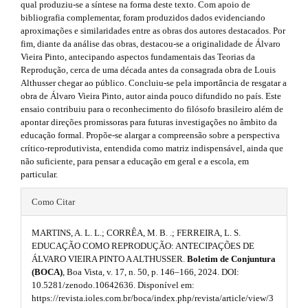
i
r
qual produziu-se a síntese na forma deste texto. Com apoio de
a
e
bibliografia complementar, foram produzidos dados evidenciando
d
p
aproximações e similaridades entre as obras dos autores destacados. Por
s
3
e
fim, diante da análise das obras, destacou-se a originalidade de Álvaro
.
Vieira Pinto, antecipando aspectos fundamentais das Teorias da
.
b
a
Reprodução, cerca de uma década antes da consagrada obra de Louis
c
Althusser chegar ao público. Concluiu-se pela importância de resgatar a
b
a
c
obra de Álvaro Vieira Pinto, autor ainda pouco difundido no país. Este
e
o
ensaio contribuiu para o reconhecimento do filósofo brasileiro além de
r
s
apontar direções promissoras para futuras investigações no âmbito da
o
s
#
educação formal. Propõe-se alargar a compreensão sobre a perspectiva
i
crítico-reprodutivista, entendida como matriz indispensável, ainda que
t
#
b
não suficiente, para pensar a educação em geral e a escola, em
l
s
particular.
e
#
_
t
Como Citar
m
#
r
e
MARTINS, A. L. L.; CORRÊA, M. B. .; FERREIRA, L. S.
n
p
a
EDUCAÇÃO COMO REPRODUÇÃO: ANTECIPAÇÕES DE
u
ÁLVARO VIEIRA PINTO A ALTHUSSER.
Boletim de Conjuntura
l
.
p
(BOCA)
, Boa Vista, v. 17, n. 50, p. 146–166, 2024. DOI:
m
u
10.5281/zenodo.10642636. Disponível em:
3
a
https://revista.ioles.com.br/boca/index.php/revista/article/view/3
i