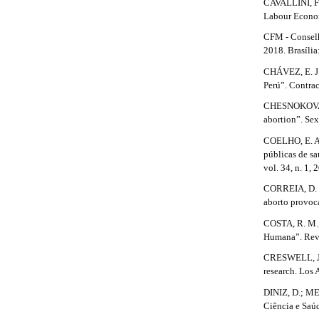
CAVALLINI, F. 
m
Labour Econom
e
CFM - Conselh
s
2018. Brasíli
.
b
CHÁVEZ, E. J. 
o
Perú”. Contrac
o
CHESNOKOVA, A
t
abortion”. Sex
s
t
COELHO, E. A. 
r
públicas de s
a
vol. 34, n. 1, 
p
3
CORREIA, D. S
.
aborto provoc
a
COSTA, R. M.;
c
Humana”. Revis
c
e
CRESWELL, J.
s
research. Los
s
DINIZ, D.; M
i
Ciência e Saúd
b