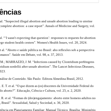
ências
l. “Suspected illegal abortion and unsafe abortion leading to uterine
complete abortion: a case report”. Annals of Medicine and Surgery, vol.
l. “‘I wasn't expecting that question’: responses to requests for abortion
llege student health centers”. Women's Health Issues, vol. 20, 2024.
t al. “Aborto e saúde pública no Brasil: abo reflexões sob a perspectiva
umanos”. Saúde em Debate, vol. 98, n. 37, 2013.
.; MARRAZZO, J. M. “Infections caused by Clostridium perfringens
ridium sordellii after unsafe abortion”. The Lancet Infectious Diseases,
2023.
álise de Conteúdo. São Paulo: Editora Almedina Brasil, 2012.
. T. et al. “O que dizem as (os) discentes da Universidade Federal do
o aborto?”. Educação, Ciência e Cultura, vol. 25, n. 2, 2020.
. et al. “Formas de (des)engajamento: aborto entre homens adultos no
, Brasil”. Sexualidad, Salud y Sociedad, n. 36, 2020.
tência em Planejamento Familiar: Manual Técnico. Brasília: Ministério