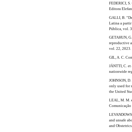
l
FEDERICI, S. 
e
Editora Elefan
_
GALLI, B. “Des
m
Latina a parti
e
Pública, vol. 
n
u
GETAHUN, G. K
.
reproductive 
s
vol. 22, 2023.
i
GIL, A. C. Com
d
e
JÄNTTI, C. et 
b
nationwide reg
a
r
JOHNSON, D. 
#
only used for 
#
the United Sta
LEAL, M. M. et
Comunicação e
LEVANDOWSKI, 
and unsafe abo
and Obstetrics