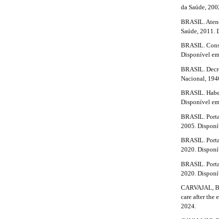
n
da Saúde, 200
e
_
BRASIL. Atenç
c
.
Saúde, 2011. 
o
n
d
BRASIL. Consti
t
Disponível em
e
e
n
BRASIL. Decre
t
t
Nacional, 194
#
a
BRASIL. Habea
#
Disponível em
#
i
#
BRASIL. Portar
l
p
2005. Disponí
l
s
BRASIL. Portar
u
2020. Disponí
g
#
i
BRASIL. Portar
n
#
2020. Disponí
s
CARVAJAL, B. 
.
care after the
t
2024.
h
e