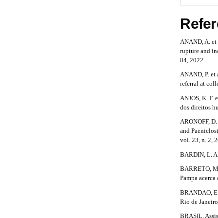
r
t
b
#
a
p
Refer
s
a
#
3
t
.
r
ANAND, A. et a
a
rupture and in
r
c
#
84, 2022.
c
a
#
e
ANAND, P. et a
s
referral at co
p
s
ANJOS, K. F. e
3
i
dos direitos h
b
.
l
ARONOFF, D. M
e
and Paeniclost
a
_
vol. 23, n. 2, 
m
r
BARDIN, L. An
e
t
n
BARRETO, M. E
u
Pampa acerca d
i
.
BRANDAO, E. R
m
c
Rio de Janeiro
a
i
l
BRASIL. Assis