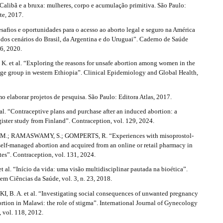
Calibã e a bruxa: mulheres, corpo e acumulação primitiva. São Paulo:
te, 2017.
afios e oportunidades para o acesso ao aborto legal e seguro na América
r dos cenários do Brasil, da Argentina e do Uruguai”. Caderno de Saúde
36, 2020.
. et al. “Exploring the reasons for unsafe abortion among women in the
age group in western Ethiopia”. Clinical Epidemiology and Global Health,
o elaborar projetos de pesquisa. São Paulo: Editora Atlas, 2017.
al. “Contraceptive plans and purchase after an induced abortion: a
ister study from Finland”. Contraception, vol. 129, 2024.
M.; RAMASWAMY, S.; GOMPERTS, R. “Experiences with misoprostol-
self-managed abortion and acquired from an online or retail pharmacy in
tes”. Contraception, vol. 131, 2024.
 al. “Início da vida: uma visão multidisciplinar pautada na bioética”.
m Ciências da Saúde, vol. 3, n. 23, 2018.
B. A. et al. “Investigating social consequences of unwanted pregnancy
rtion in Malawi: the role of stigma”. International Journal of Gynecology
, vol. 118, 2012.