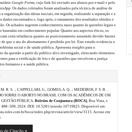
rmulário
Google Forms
, cujo link foi enviado aos alunos por e-mail e pelo
atsApp
. Os dados coletados foram analisados pela técnica de análise de
a organização das ideias iniciais, em seguida, realizando a separação e a
s dados encontrados e, logo após, o tratamento dos resultados obtidos e
ção. Os achados sugerem conhecimentos rasos quanto às questões legais e
ão baseadas em conhecimento popular. Quanto aos aspectos éticos, os
dicam certa relutância quanto ao posicionamento assumido devido fatores
to de que o ato do abortamento é proibido por lei. Este estudo evidencia o
roblema social e de saúde pública. Apresenta
insights
para o
o da questão a partir do público alvo investigado, elencando elementos
entes para a verificação de leis e de questões que envolvem a justiça
eitos humanos e a saúde pública.
r
. R. S. .; CAPPELLARI, G.; GOMES, A. Q. .; MEDEIROS, F. S. B. .
O SOBRE O ABORTO NO BRASIL COM OS ACADÊMICOS DE UM
 GESTÃO PÚBLICA.
Boletim de Conjuntura (BOCA)
, Boa Vista, v.
 p. 488–509, 2024. DOI: 10.5281/zenodo.10719825. Disponível em:
ista.ioles.com.br/boca/index.php/revista/article/view/3115. Acesso em:
.
s de Citação