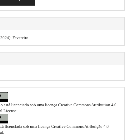
 (2024): Fevereiro
ho está licenciado sob uma licença
Creative Commons Attribution 4.0
al License
.
stá licenciada sob uma licença
Creative Commons Atribuição 4.0
al
.