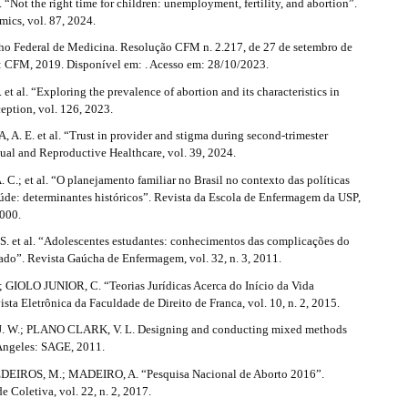
“Not the right time for children: unemployment, fertility, and abortion”.
ics, vol. 87, 2024.
o Federal de Medicina. Resolução CFM n. 2.217, de 27 de setembro de
a: CFM, 2019. Disponível em: . Acesso em: 28/10/2023.
et al. “Exploring the prevalence of abortion and its characteristics in
eption, vol. 126, 2023.
. E. et al. “Trust in provider and stigma during second-trimester
ual and Reproductive Healthcare, vol. 39, 2024.
C.; et al. “O planejamento familiar no Brasil no contexto das políticas
aúde: determinantes históricos”. Revista da Escola de Enfermagem da USP,
2000.
. et al. “Adolescentes estudantes: conhecimentos das complicações do
ado”. Revista Gaúcha de Enfermagem, vol. 32, n. 3, 2011.
 GIOLO JUNIOR, C. “Teorias Jurídicas Acerca do Início da Vida
ta Eletrônica da Faculdade de Direito de Franca, vol. 10, n. 2, 2015.
 W.; PLANO CLARK, V. L. Designing and conducting mixed methods
 Angeles: SAGE, 2011.
EDEIROS, M.; MADEIRO, A. “Pesquisa Nacional de Aborto 2016”.
e Coletiva, vol. 22, n. 2, 2017.