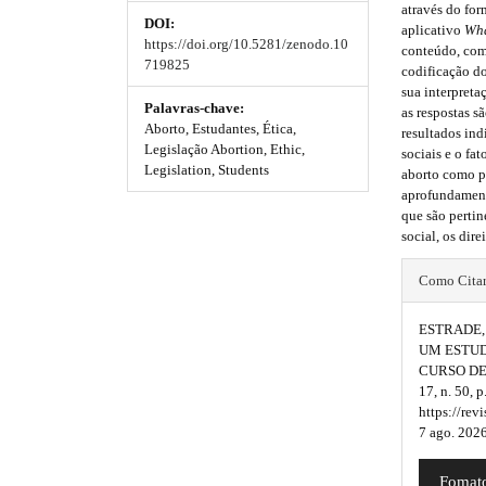
e
através do fo
DOI:
_
m
m
aplicativo
Wh
https://doi.org/10.5281/zenodo.10
m
conteúdo, com 
e
e
719825
e
codificação do
n
sua interpreta
s
s
u
Palavras-chave:
as respostas s
.
Aborto, Estudantes, Ética,
.
.
resultados in
m
Legislação Abortion, Ethic,
sociais e o fa
b
b
a
Legislation, Students
aborto como p
i
aprofundament
o
o
n
que são pertin
_
social, os dir
o
o
n
#
a
t
t
Como Cita
v
#
s
s
i
ESTRADE, M
g
p
t
t
UM ESTUD
a
CURSO DE
l
t
r
r
17, n. 50,
i
u
https://rev
o
a
a
7 ago. 2026
n
g
p
p
#
#
Fomato