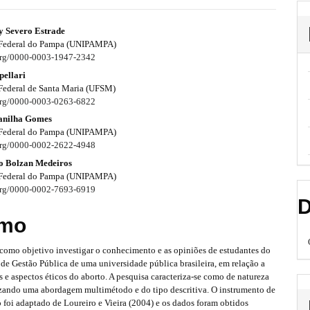
 Severo Estrade
 Federal do Pampa (UNIPAMPA)
.org/0000-0003-1947-2342
pellari
Federal de Santa Maria (UFSM)
.org/0000-0003-0263-6822
anilha Gomes
 Federal do Pampa (UNIPAMPA)
.org/0000-0002-2622-4948
to Bolzan Medeiros
 Federal do Pampa (UNIPAMPA)
.org/0000-0002-7693-6919
D
mo
 como objetivo investigar o conhecimento e as opiniões de estudantes do
 de Gestão Pública de uma universidade pública brasileira, em relação a
s e aspectos éticos do aborto. A pesquisa caracteriza-se como de natureza
lizando uma abordagem multimétodo e do tipo descritiva. O instrumento de
 foi adaptado de Loureiro e Vieira (2004) e os dados foram obtidos