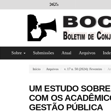
#
Sobre
Submissões
Atual
Arquivos
Inde
#
p
l
u
Início
Arquivos
v. 17 n. 50 (2024): Fevereiro
Ar
g
i
n
UM ESTUDO SOBRE
s
.
COM OS ACADÊMIC
t
h
GESTÃO PÚBLICA
e
m