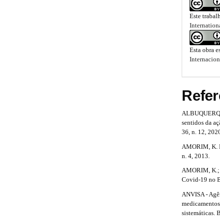
r
.
b
#
a
Este trabal
b
p
a
#
Internation
3
o
.
r
a
o
Esta obra e
c
#
Internacion
c
t
#
e
s
s
Refer
s
t
i
b
ALBUQUERQUE, 
r
l
sentidos da a
e
a
36, n. 12, 202
_
AMORIM, K. P. 
p
m
n. 4, 2013.
e
3
n
AMORIM, K.; G
u
.
Covid-19 no Br
.
ANVISA - Agên
a
m
medicamentos 
a
r
sistemáticas. 
i