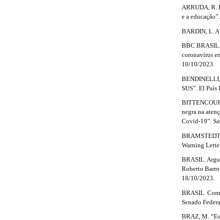
n
ARRUDA, R. L.
t
_
e a educação”.
c
i
BARDIN, L. An
o
c
n
BBC BRASIL. “
t
coronavírus e
l
e
10/10/2023.
n
e
t
BENDINELLI, T
#
SUS”. El País 
.
#
BITTENCOURT,
d
#
negra na aten
#
Covid-19”. Sa
e
p
l
BRAMSTEDT, K
t
u
Warning Letter
g
a
BRASIL. Argui
i
Roberto Barros
i
n
18/10/2023.
s
l
.
BRASIL. Comis
t
Senado Federa
s
h
BRAZ, M. “Est
e