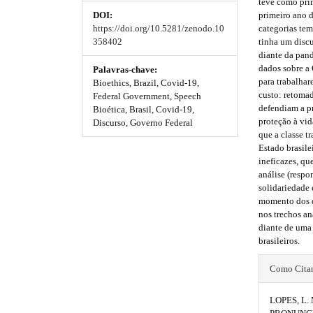
teve como prin
e
primeiro ano 
DOI:
_
m
m
categorias tem
https://doi.org/10.5281/zenodo.10
m
e
e
tinha um discu
358402
e
diante da pand
n
s
s
dados sobre a
u
Palavras-chave:
para trabalhar
.
Bioethics, Brazil, Covid-19,
.
.
custo: retoma
m
Federal Government, Speech
defendiam a p
b
b
a
Bioética, Brasil, Covid-19,
proteção à vi
i
Discurso, Governo Federal
o
o
que a classe t
n
Estado brasile
_
o
o
ineficazes, qu
n
análise (respo
a
t
t
solidariedade
v
s
s
momento dos di
i
nos trechos an
g
t
t
diante de uma 
a
brasileiros.
t
r
r
i
#
o
Como Cita
a
a
n
#
p
p
#
LOPES, L. 
p
#