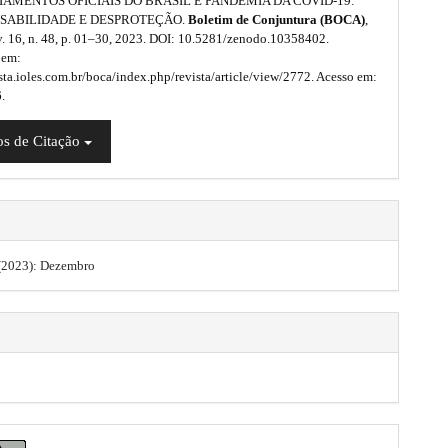
AMENTOS OFICIAIS DO BRASIL E PANDEMIA DA COVID-19:
SABILIDADE E DESPROTEÇÃO.
Boletim de Conjuntura (BOCA)
,
v. 16, n. 48, p. 01–30, 2023. DOI: 10.5281/zenodo.10358402.
 em:
ista.ioles.com.br/boca/index.php/revista/article/view/2772. Acesso em:
.
s de Citação
8 (2023): Dezembro