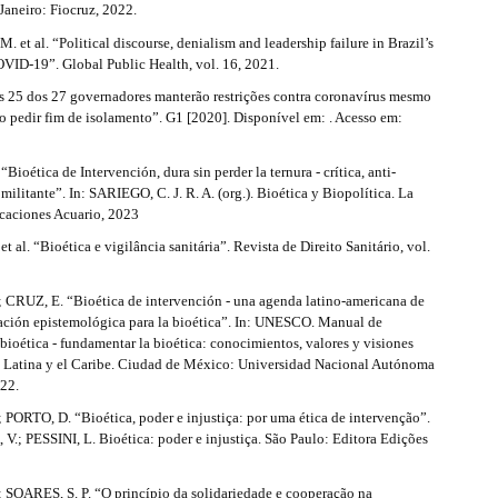
Janeiro: Fiocruz, 2022.
 et al. “Political discourse, denialism and leadership failure in Brazil’s
OVID-19”. Global Public Health, vol. 16, 2021.
 25 dos 27 governadores manterão restrições contra coronavírus mesmo
o pedir fim de isolamento”. G1 [2020]. Disponível em: . Acesso em:
ioética de Intervención, dura sin perder la ternura - crítica, anti-
ilitante”. In: SARIEGO, C. J. R. A. (org.). Bioética y Biopolítica. La
caciones Acuario, 2023
 al. “Bioética e vigilância sanitária”. Revista de Direito Sanitário, vol.
CRUZ, E. “Bioética de intervención - una agenda latino-americana de
ización epistemológica para la bioética”. In: UNESCO. Manual de
ioética - fundamentar la bioética: conocimientos, valores y visiones
 Latina y el Caribe. Ciudad de México: Universidad Nacional Autónoma
22.
PORTO, D. “Bioética, poder e injustiça: por uma ética de intervenção”.
.; PESSINI, L. Bioética: poder e injustiça. São Paulo: Editora Edições
SOARES, S. P. “O princípio da solidariedade e cooperação na