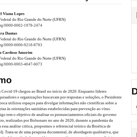
l Viana Lopes
Federal do Rio Grande do Norte (UFRN)
.org/0000-0002-1978-2474
ira Dantas
Federal do Rio Grande do Norte (UFRN)
.org/0009-0006-9218-8793
ia Cardoso Amorim
Federal do Rio Grande do Norte (UFRN)
.org/0000-0003-4047-6073
mo
D
 Covid-19 chegou ao Brasil no início de 2020. Enquanto líderes
uisadores e organizações buscavam por respostas e soluções, o Presidente
época utilizou espaços para divulgar informações não científicas sobre a
rias às orientações sanitárias estabelecidas para prevenção ao vírus.
tigo tem o objetivo de analisar os pronunciamentos oficiais do governo
eiro, realizados por Bolsonaro no ano de 2020, durante a pandemia da
 essa análise crítica, propormos o referencial teórico da Bioética de
I). Trata-se de uma pesquisa documental, de abordagem qualitativa, que