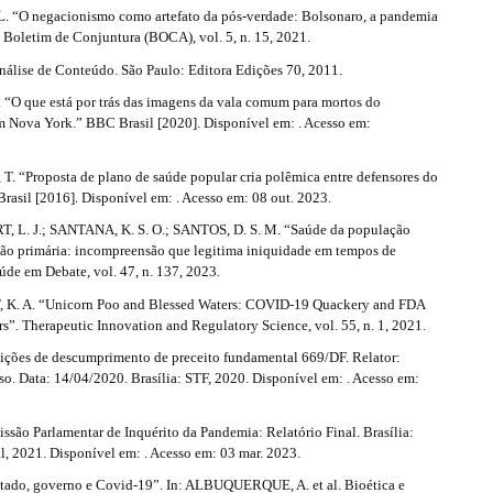
 “O negacionismo como artefato da pós-verdade: Bolsonaro, a pandemia
 Boletim de Conjuntura (BOCA), vol. 5, n. 15, 2021.
álise de Conteúdo. São Paulo: Editora Edições 70, 2011.
O que está por trás das imagens da vala comum para mortos do
m Nova York.” BBC Brasil [2020]. Disponível em: . Acesso em:
. “Proposta de plano de saúde popular cria polêmica entre defensores do
Brasil [2016]. Disponível em: . Acesso em: 08 out. 2023.
 L. J.; SANTANA, K. S. O.; SANTOS, D. S. M. “Saúde da população
ção primária: incompreensão que legitima iniquidade em tempos de
úde em Debate, vol. 47, n. 137, 2023.
. A. “Unicorn Poo and Blessed Waters: COVID-19 Quackery and FDA
s”. Therapeutic Innovation and Regulatory Science, vol. 55, n. 1, 2021.
ções de descumprimento de preceito fundamental 669/DF. Relator:
o. Data: 14/04/2020. Brasília: STF, 2020. Disponível em: . Acesso em:
são Parlamentar de Inquérito da Pandemia: Relatório Final. Brasília:
l, 2021. Disponível em: . Acesso em: 03 mar. 2023.
ado, governo e Covid-19”. In: ALBUQUERQUE, A. et al. Bioética e