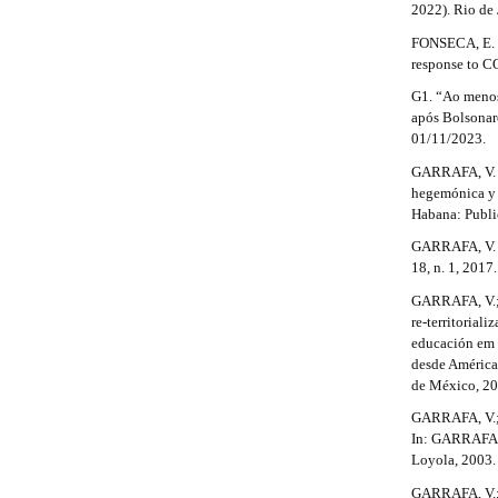
l
2022). Rio de 
e
FONSECA, E. M.
_
response to C
m
e
G1. “Ao menos
n
após Bolsonar
u
01/11/2023.
.
GARRAFA, V. “B
s
hegemónica y m
i
Habana: Publi
d
e
GARRAFA, V. et
b
18, n. 1, 2017.
a
GARRAFA, V.; 
r
re-territorial
#
educación em b
#
desde América
de México, 20
GARRAFA, V.; 
In: GARRAFA, V
Loyola, 2003.
GARRAFA, V.; 