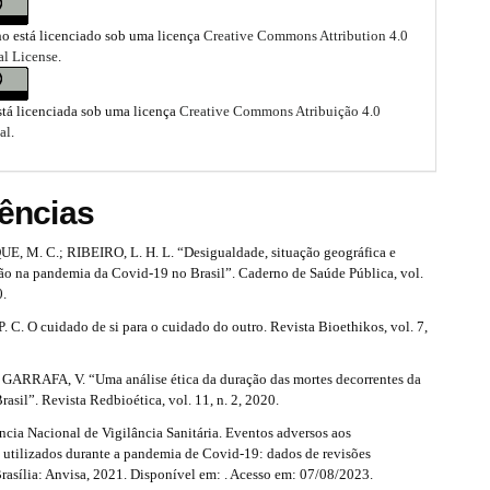
ho está licenciado sob uma licença
Creative Commons Attribution 4.0
al License
.
stá licenciada sob uma licença
Creative Commons Atribuição 4.0
al
.
ências
M. C.; RIBEIRO, L. H. L. “Desigualdade, situação geográfica e
ção na pandemia da Covid-19 no Brasil”. Caderno de Saúde Pública, vol.
0.
C. O cuidado de si para o cuidado do outro. Revista Bioethikos, vol. 7,
ARRAFA, V. “Uma análise ética da duração das mortes decorrentes da
asil”. Revista Redbioética, vol. 11, n. 2, 2020.
cia Nacional de Vigilância Sanitária. Eventos adversos aos
utilizados durante a pandemia de Covid-19: dados de revisões
Brasília: Anvisa, 2021. Disponível em: . Acesso em: 07/08/2023.