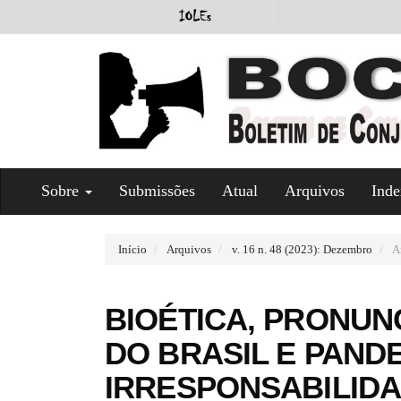
#
Sobre
Submissões
Atual
Arquivos
Inde
#
p
l
u
Início
Arquivos
v. 16 n. 48 (2023): Dezembro
Ar
g
i
n
BIOÉTICA, PRONUN
s
.
DO BRASIL E PANDE
t
h
IRRESPONSABILID
e
m