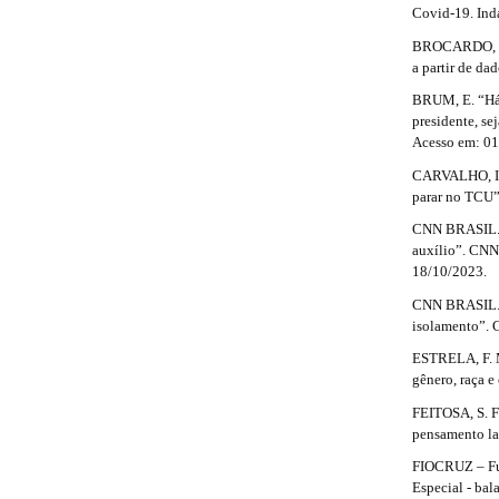
#
Covid-19. Ind
m
#
e
BROCARDO, D. 
s
a partir de da
.
BRUM, E. “Há i
b
presidente, se
o
Acesso em: 01
o
t
CARVALHO, I. 
s
parar no TCU”.
t
CNN BRASIL. “
r
auxílio”. CNN
a
18/10/2023.
p
3
CNN BRASIL. “
.
isolamento”. 
a
c
ESTRELA, F. M.
c
gênero, raça e
e
FEITOSA, S. F
s
pensamento la
s
i
FIOCRUZ – Fu
b
Especial - bal