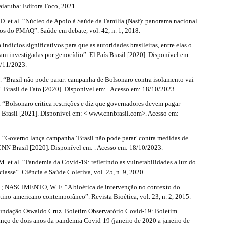
aiatuba: Editora Foco, 2021.
et al. “Núcleo de Apoio à Saúde da Família (Nasf): panorama nacional
dos do PMAQ”. Saúde em debate, vol. 42, n. 1, 2018.
ndícios significativos para que as autoridades brasileiras, entre elas o
jam investigadas por genocídio”. El País Brasil [2020]. Disponível em: .
/11/2023.
“Brasil não pode parar: campanha de Bolsonaro contra isolamento vai
 Brasil de Fato [2020]. Disponível em: . Acesso em: 18/10/2023.
Bolsonaro critica restrições e diz que governadores devem pagar
 Brasil [2021]. Disponível em: < www.cnnbrasil.com>. Acesso em:
Governo lança campanha ‘Brasil não pode parar’ contra medidas de
CNN Brasil [2020]. Disponível em: . Acesso em: 18/10/2023.
 et al. “Pandemia da Covid-19: refletindo as vulnerabilidades a luz do
 classe”. Ciência e Saúde Coletiva, vol. 25, n. 9, 2020.
.; NASCIMENTO, W. F. “A bioética de intervenção no contexto do
tino-americano contemporâneo”. Revista Bioética, vol. 23, n. 2, 2015.
ndação Oswaldo Cruz. Boletim Observatório Covid-19: Boletim
anço de dois anos da pandemia Covid-19 (janeiro de 2020 a janeiro de