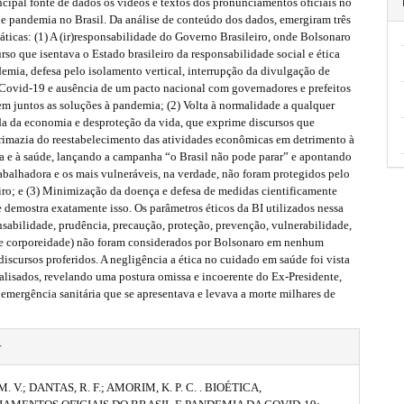
cipal fonte de dados os vídeos e textos dos pronunciamentos oficiais no
de pandemia no Brasil. Da análise de conteúdo dos dados, emergiram três
áticas: (1) A (ir)responsabilidade do Governo Brasileiro, onde Bolsonaro
rso que isentava o Estado brasileiro da responsabilidade social e ética
emia, defesa pelo isolamento vertical, interrupção da divulgação de
 Covid-19 e ausência de um pacto nacional com governadores e prefeitos
em juntos as soluções à pandemia; (2) Volta à normalidade a qualquer
da da economia e desproteção da vida, que exprime discursos que
rimazia do reestabelecimento das atividades econômicas em detrimento à
da e à saúde, lançando a campanha “o Brasil não pode parar” e apontando
rabalhadora e os mais vulneráveis, na verdade, não foram protegidos pelo
iro; e (3) Minimização da doença e defesa de medidas cientificamente
e demostra exatamente isso. Os parâmetros éticos da BI utilizados nessa
nsabilidade, prudência, precaução, proteção, prevenção, vulnerabilidade,
 e corporeidade) não foram considerados por Bolsonaro em nenhum
scursos proferidos. A negligência a ética no cuidado em saúde foi vista
alisados, revelando uma postura omissa e incoerente do Ex-Presidente,
emergência sanitária que se apresentava e levava a morte milhares de
r
M. V.; DANTAS, R. F.; AMORIM, K. P. C. . BIOÉTICA,