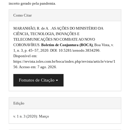
h
r
.
incerto gerado pela pandemia.
a
e
s
p
#
Como Citar
3
m
i
#
.
a
e
MARANHÃO, R. de A. . AS AÇÕES DO MINISTÉRIO DA
d
p
c
CIÊNCIA, TECNOLOGIA, INOVAÇÕES E
s
c
TELECOMUNICAÇÕES NO COMBATE AO NOVO
e
l
e
CORONAVÍRUS.
Boletim de Conjuntura (BOCA)
, Boa Vista, v.
.
b
u
s
1, n. 3, p. 45–57, 2020. DOI: 10.5281/zenodo.3834296.
s
Disponível em:
b
a
g
i
https://revista.ioles.com.br/boca/index.php/revista/article/view/1
b
o
56. Acesso em: 7 ago. 2026.
r
i
l
o
e
#
n
Fomatos de Citação
_
t
#
s
m
e
s
.
n
Edição
u
t
t
.
r
m
v. 1 n. 3 (2020): Março
h
a
a
e
i