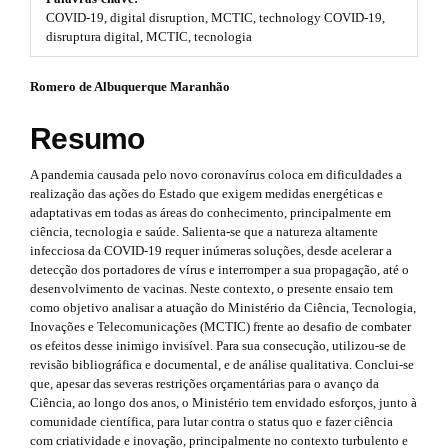
#
COVID-19, digital disruption, MCTIC, technology COVID-19,
t
#
disruptura digital, MCTIC, tecnologia
p
r
l
#
Romero de Albuquerque Maranhão
u
a
g
#
p
i
Resumo
n
p
3
s
A pandemia causada pelo novo coronavírus coloca em dificuldades a
.
l
.
realização das ações do Estado que exigem medidas energéticas e
t
adaptativas em todas as áreas do conhecimento, principalmente em
u
h
a
ciência, tecnologia e saúde. Salienta-se que a natureza altamente
e
g
infecciosa da COVID-19 requer inúmeras soluções, desde acelerar a
r
m
detecção dos portadores de vírus e interromper a sua propagação, até o
e
i
t
desenvolvimento de vacinas. Neste contexto, o presente ensaio tem
s
como objetivo analisar a atuação do Ministério da Ciência, Tecnologia,
n
.
i
Inovações e Telecomunicações (MCTIC) frente ao desafio de combater
b
os efeitos desse inimigo invisível. Para sua consecução, utilizou-se de
s
o
c
revisão bibliográfica e documental, e de análise qualitativa. Conclui-se
o
.
que, apesar das severas restrições orçamentárias para o avanço da
l
t
Ciência, ao longo dos anos, o Ministério tem envidado esforços, junto à
s
t
e
comunidade científica, para lutar contra o status quo e fazer ciência
t
com criatividade e inovação, principalmente no contexto turbulento e