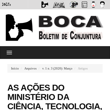
#
T
#
o
p
g
l
g
u
Início
Arquivos
v. 1 n. 3 (2020): Março
Artigos
l
g
e
i
n
n
AS AÇÕES DO
a
s
v
.
MINISTÉRIO DA
i
t
g
h
CIÊNCIA, TECNOLOGIA,
a
e
t
m