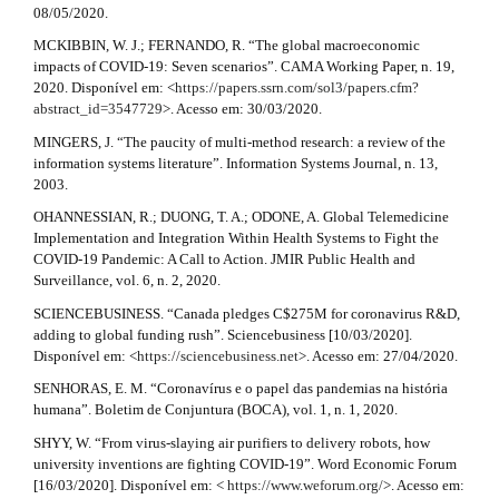
08/05/2020.
MCKIBBIN, W. J.; FERNANDO, R. “The global macroeconomic
impacts of COVID-19: Seven scenarios”. CAMA Working Paper, n. 19,
2020. Disponível em: <
https://papers.ssrn.com/sol3/papers.cfm?
abstract_id=3547729
>. Acesso em: 30/03/2020.
MINGERS, J. “The paucity of multi-method research: a review of the
information systems literature”. Information Systems Journal, n. 13,
2003.
OHANNESSIAN, R.; DUONG, T. A.; ODONE, A. Global Telemedicine
Implementation and Integration Within Health Systems to Fight the
COVID-19 Pandemic: A Call to Action. JMIR Public Health and
Surveillance, vol. 6, n. 2, 2020.
SCIENCEBUSINESS. “Canada pledges C$275M for coronavirus R&D,
adding to global funding rush”. Sciencebusiness [10/03/2020].
Disponível em: <
https://sciencebusiness.net
>. Acesso em: 27/04/2020.
SENHORAS, E. M. “Coronavírus e o papel das pandemias na história
humana”. Boletim de Conjuntura (BOCA), vol. 1, n. 1, 2020.
SHYY, W. “From virus-slaying air purifiers to delivery robots, how
university inventions are fighting COVID-19”. Word Economic Forum
[16/03/2020]. Disponível em: <
https://www.weforum.org/
>. Acesso em: