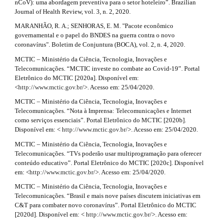
nCoV): uma abordagem preventiva para o setor hoteleiro”. Brazilian
Journal of Health Review, vol. 3, n. 2, 2020.
MARANHÃO, R. A.; SENHORAS, E. M. "Pacote econômico
governamental e o papel do BNDES na guerra contra o novo
coronavírus". Boletim de Conjuntura (BOCA), vol. 2, n. 4, 2020.
MCTIC – Ministério da Ciência, Tecnologia, Inovações e
Telecomunicações. “MCTIC investe no combate ao Covid-19”. Portal
Eletrônico do MCTIC [2020a]. Disponível em:
<
http://www.mctic.gov.br/
>. Acesso em: 25/04/2020.
MCTIC – Ministério da Ciência, Tecnologia, Inovações e
Telecomunicações. “Nota à Imprensa: Telecomunicações e Internet
como serviços essenciais”. Portal Eletrônico do MCTIC [2020b].
Disponível em: <
http://www.mctic.gov.br/
>. Acesso em: 25/04/2020.
MCTIC – Ministério da Ciência, Tecnologia, Inovações e
Telecomunicações. “TVs poderão usar multiprogramação para oferecer
conteúdo educativo”. Portal Eletrônico do MCTIC [2020c]. Disponível
em: <
http://www.mctic.gov.br/
>. Acesso em: 25/04/2020.
MCTIC – Ministério da Ciência, Tecnologia, Inovações e
Telecomunicações. “Brasil e mais nove países discutem iniciativas em
C&T para combater novo coronavírus”. Portal Eletrônico do MCTIC
[2020d]. Disponível em: <
http://www.mctic.gov.br/
>. Acesso em: