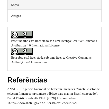
n
p
m
Seção
_
3
c
e
Artigos
o
.
n
s
t
a
.
e
n
r
b
t
Este trabalho está licenciado sob uma licença
Creative Commons
t
#
o
Attribution 4.0 International License
.
#
i
#
o
#
Esta obra está licenciada sob uma licença
Creative Commons
c
t
p
Atribuição 4.0 Internacional
.
l
l
s
u
e
g
t
Referências
i
.
r
n
ANATEL – Agência Nacional de Telecomunicações. “Anatel e setor de
s
m
a
telecom firmam compromisso público para manter Brasil conectado”.
.
Portal Eletrônico da ANATEL [2020]. Disponível em:
t
a
p
<
https://www.anatel.gov.br/
>. Acesso em: 26/04/2020.
h
e