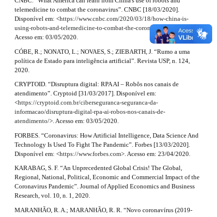
CNBC. “What America can learn from China's use of robots and
l
i
telemedicine to combat the coronavirus”. CNBC [18/03/2020].
e
Disponível em: <
https://www.cnbc.com/2020/03/18/how-china-is-
_
l
using-robots-and-telemedicine-to-combat-the-coronavirus.html
>.
m
Acesso em: 03/05/2020.
s
e
n
CÓBE, R.; NONATO, L.; NOVAES, S.; ZIEBARTH, J. “Rumo a uma
#
u
política de Estado para inteligência artificial”. Revista USP, n. 124,
.
2020.
#
s
CRYPTOID. “Disruptura digital: RPA AI – Robôs nos canais de
i
atendimento”. Cryptoid [31/03/2017]. Disponível em:
d
<
https://cryptoid.com.br/ciberseguranca-seguranca-da-
e
informacao/disruptura-digital-rpa-ai-robos-nos-canais-de-
b
atendimento/
>. Acesso em: 03/05/2020.
a
r
FORBES. “Coronavirus: How Artificial Intelligence, Data Science And
#
Technology Is Used To Fight The Pandemic”. Forbes [13/03/2020].
#
Disponível em: <
https://www.forbes.com
>. Acesso em: 23/04/2020.
KARABAG, S. F. “An Unprecedented Global Crisis! The Global,
Regional, National, Political, Economic and Commercial Impact of the
Coronavirus Pandemic”. Journal of Applied Economics and Business
Research, vol. 10, n. 1, 2020.
MARANHÃO, R. A.; MARANHÃO, R. R. “Novo coronavírus (2019-