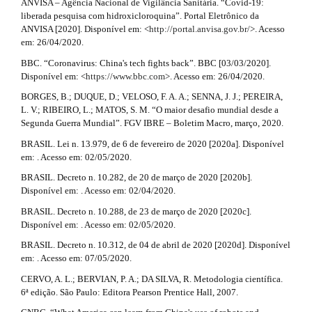
i
3
ANVISA – Agência Nacional de Vigilância Sanitária. “Covid-19:
m
liberada pesquisa com hidroxicloroquina”. Portal Eletrônico da
n
.
e
ANVISA [2020]. Disponível em: <
http://portal.anvisa.gov.br/
>. Acesso
s
#
em: 26/04/2020.
a
.
BBC. “Coronavirus: China's tech fights back”. BBC [03/03/2020].
b
#
r
Disponível em: <
https://www.bbc.com
>. Acesso em: 26/04/2020.
o
o
t
BORGES, B.; DUQUE, D.; VELOSO, F. A. A.; SENNA, J. J.; PEREIRA,
t
L. V.; RIBEIRO, L.; MATOS, S. M. “O maior desafio mundial desde a
i
s
Segunda Guerra Mundial”. FGV IBRE – Boletim Macro, março, 2020.
t
c
r
BRASIL. Lei n. 13.979, de 6 de fevereiro de 2020 [2020a]. Disponível
a
em: . Acesso em: 02/05/2020.
l
p
BRASIL. Decreto n. 10.282, de 20 de março de 2020 [2020b].
3
e
Disponível em: . Acesso em: 02/04/2020.
.
.
a
BRASIL. Decreto n. 10.288, de 23 de março de 2020 [2020c].
c
Disponível em: . Acesso em: 02/05/2020.
d
c
BRASIL. Decreto n. 10.312, de 04 de abril de 2020 [2020d]. Disponível
e
e
em: . Acesso em: 07/05/2020.
s
s
t
CERVO, A. L.; BERVIAN, P. A.; DA SILVA, R. Metodologia científica.
i
6ª edição. São Paulo: Editora Pearson Prentice Hall, 2007.
a
b