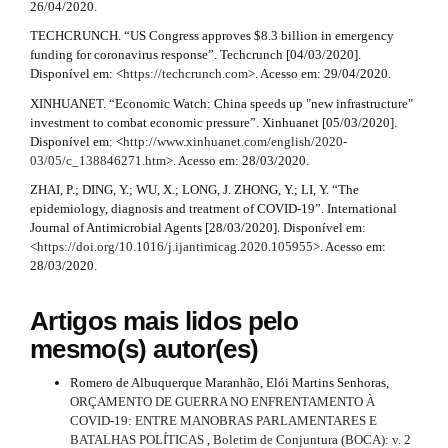
26/04/2020.
TECHCRUNCH. “US Congress approves $8.3 billion in emergency
funding for coronavirus response”. Techcrunch [04/03/2020].
Disponível em: <
https://techcrunch.com
>. Acesso em: 29/04/2020.
XINHUANET. “Economic Watch: China speeds up "new infrastructure"
investment to combat economic pressure”. Xinhuanet [05/03/2020].
Disponível em: <
http://www.xinhuanet.com/english/2020-
03/05/c_138846271.htm
>. Acesso em: 28/03/2020.
ZHAI, P.; DING, Y.; WU, X.; LONG, J. ZHONG, Y.; LI, Y. “The
epidemiology, diagnosis and treatment of COVID-19”. International
Journal of Antimicrobial Agents [28/03/2020]. Disponível em:
<
https://doi.org/10.1016/j.ijantimicag.2020.105955
>. Acesso em:
28/03/2020.
Artigos mais lidos pelo
mesmo(s) autor(es)
Romero de Albuquerque Maranhão, Elói Martins Senhoras,
ORÇAMENTO DE GUERRA NO ENFRENTAMENTO À
COVID-19: ENTRE MANOBRAS PARLAMENTARES E
BATALHAS POLÍTICAS
,
Boletim de Conjuntura (BOCA): v. 2