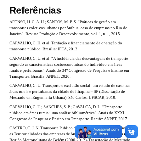
s
m
a
Referências
e
t
i
s
AFONSO, H. C. A. H.; SANTOS, M. P. S. “Práticas de gestão em
r
.
n
transportes coletivos urbanos por ônibus: caso de empresas no Rio de
b
a
Janeiro”. Revista Produção e Desenvolvimento, vol. 1, n. 1, 2015.
o
#
o
CARVALHO, C. H. et al. Tarifação e financiamento da operação do
p
t
#
transporte público. Brasília: IPEA, 2013.
s
3
CARVALHO, C. U. et al. “A incidência das desvantagens de transporte
t
.
segundo as características socioeconômicas do indivíduo em áreas
r
rurais e periurbanas”. Anais do 34º Congresso de Pesquisa e Ensino em
a
a
Transportes. Brasília: ANPET, 2020.
p
3
r
CARVALHO, C. U. Transporte e exclusão social: um estudo de caso nas
.
áreas rurais e periurbanas da cidade de Itirapina – SP (Dissertação de
a
t
Mestrado em Engenharia Urbana). São Carlos: UFSCAR, 2019.
c
i
c
CARVALHO, C. U.; SANCHES, S. P.; CAVALCA, D. L. “Transporte
e
público em áreas rurais: uma análise bibliométrica”. Anais do XXXI
c
s
Congresso de Pesquisa e Ensino em Transporte. Recife: ANPET, 2017.
s
l
CASTRO, C. J. N. Transporte Público de Passageiros: uma análise sobre
i
as Territorialidades das empresas de ônibus urbano regulamentadas na
b
e
Região Metropolitana de Belém (2000-2012) (Dissertação de Mestrado