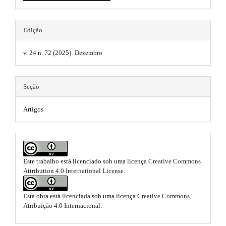
n
r
n
s
_
a
c
.
Edição
o
p
n
t
3
t
v. 24 n. 72 (2025): Dezembro
e
h
.
n
e
t
a
Seção
#
m
#
r
Artigos
#
e
t
#
p
s
i
l
.
u
c
g
Este trabalho está licenciado sob uma licença
Creative Commons
b
i
l
Attribution 4.0 International License
.
n
o
e
s
.
o
Esta obra está licenciada sob uma licença
Creative Commons
.
t
Atribuição 4.0 Internacional
.
t
h
m
e