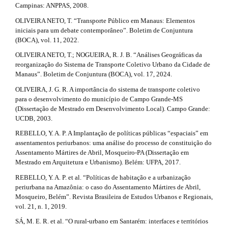
Campinas: ANPPAS, 2008.
OLIVEIRA NETO, T. “Transporte Público em Manaus: Elementos
iniciais para um debate contemporâneo”. Boletim de Conjuntura
(BOCA), vol. 11, 2022.
OLIVEIRA NETO, T.; NOGUEIRA, R. J. B. “Análises Geográficas da
reorganização do Sistema de Transporte Coletivo Urbano da Cidade de
Manaus”. Boletim de Conjuntura (BOCA), vol. 17, 2024.
OLIVEIRA, J. G. R. A importância do sistema de transporte coletivo
para o desenvolvimento do município de Campo Grande-MS
(Dissertação de Mestrado em Desenvolvimento Local). Campo Grande:
UCDB, 2003.
REBELLO, Y. A. P. A Implantação de políticas públicas “espaciais” em
assentamentos periurbanos: uma análise do processo de constituição do
Assentamento Mártires de Abril, Mosqueiro-PA (Dissertação em
Mestrado em Arquitetura e Urbanismo). Belém: UFPA, 2017.
REBELLO, Y. A. P. et al. “Políticas de habitação e a urbanização
periurbana na Amazônia: o caso do Assentamento Mártires de Abril,
Mosqueiro, Belém”. Revista Brasileira de Estudos Urbanos e Regionais,
vol. 21, n. 1, 2019.
SÁ, M. E. R. et al. “O rural-urbano em Santarém: interfaces e territórios