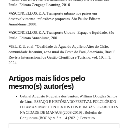
Paulo: Editora Cengage Learning, 2016.
VASCONCELLOS, E. A. Transporte urbano nos países em
desenvolvimento: reflexões e propostas. São Paulo: Editora
Annablume, 2000.
VASCONCELLOS, E. A. Transporte Urbano: Espaço e Equidade. São
Paulo: Editora Annablume, 2001.
VIEL, E. U. et al. “Qualidade da Água do Aquífero Alter do Chão:
comunidade Jacamim, zona rural do Oeste do Pará, Amazônia, Brasil”.
Revista Internacional de Gestão Científica e Turismo, vol. 10, n. 1,
2024.
Artigos mais lidos pelo
mesmo(s) autor(es)
Gabriel Augusto Nogueira dos Santos, Willians Douglas Santos
de Lima,
ESPAÇO E HISTÓRIA DO FESTIVAL FOLCLÓRICO
DO AMAZONAS: CONTEXTOS DOS BUMBÁS E GARROTES
NA CIDADE DE MANAUS (2008-2019)
,
Boletim de
Conjuntura (BOCA): v. 5 n. 14 (2021): Fevereiro