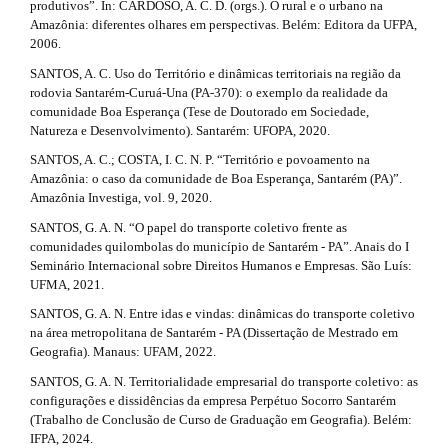
produtivos”. In: CARDOSO, A. C. D. (orgs.). O rural e o urbano na
Amazônia: diferentes olhares em perspectivas. Belém: Editora da UFPA,
2006.
SANTOS, A. C. Uso do Território e dinâmicas territoriais na região da
rodovia Santarém-Curuá-Una (PA-370): o exemplo da realidade da
comunidade Boa Esperança (Tese de Doutorado em Sociedade,
Natureza e Desenvolvimento). Santarém: UFOPA, 2020.
SANTOS, A. C.; COSTA, I. C. N. P. “Território e povoamento na
Amazônia: o caso da comunidade de Boa Esperança, Santarém (PA)”.
Amazônia Investiga, vol. 9, 2020.
SANTOS, G. A. N. “O papel do transporte coletivo frente as
comunidades quilombolas do município de Santarém - PA”. Anais do I
Seminário Internacional sobre Direitos Humanos e Empresas. São Luís:
UFMA, 2021.
SANTOS, G. A. N. Entre idas e vindas: dinâmicas do transporte coletivo
na área metropolitana de Santarém - PA (Dissertação de Mestrado em
Geografia). Manaus: UFAM, 2022.
SANTOS, G. A. N. Territorialidade empresarial do transporte coletivo: as
configurações e dissidências da empresa Perpétuo Socorro Santarém
(Trabalho de Conclusão de Curso de Graduação em Geografia). Belém:
IFPA, 2024.