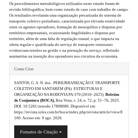
r
e
Os procedimentos metodológicos utilizados neste estudo foram de
a
t
revisão bibliográfica, bem como estudo de caso com trabalho de campo.
p
.
Os resultados revelaram uma organização precarizada do sistema de
h
3
transporte coletivo periurbano, caracterizada por elevada rotatividade
s
.
entre os agentes operadores, formação de monopólios e disputas por
e
a
territórios empresariais, ocasionando fragilidades e disputas por
i
c
m
território, além de uma falta de regulação estatal, o que impacta na
c
d
oferta regular e qualificada do serviço de transporte estruturais
e
e
evidenciam tensões na gestão e na prestação do serviço, refletindo
s
e
assimetrias na inserção dos operadores nos circuitos da economia.
s
s
b
i
#
.
Como Citar
b
a
#
l
b
e
SANTOS, G. A. N. dos . PERIURBANIZAÇÃO E TRANSPORTE
r
p
_
o
COLETIVO EM SANTARÉM (PA): ESTRUTURAS E
m
ORGANIZAÇÃO NA RODOVIA PA-370 (2016–2025).
Boletim
#
l
o
e
de Conjuntura (BOCA)
, Boa Vista, v. 24, n. 72, p. 51–76, 2025.
#
u
n
DOI: 10.5281/zenodo.17808686. Disponível em:
t
u
https://revista.ioles.com.br/boca/index.php/revista/article/view/8
g
.
160. Acesso em: 9 ago. 2026.
s
m
i
a
t
Fomatos de Citação
i