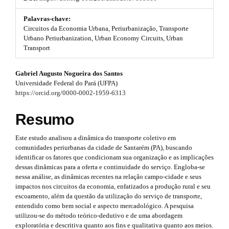
t
#
s
#
Palavras-chave:
p
Circuitos da Economia Urbana, Periurbanização, Transporte
t
l
Urbano Periurbanization, Urban Economy Circuits, Urban
u
Transport
r
g
i
a
#
Gabriel Augusto Nogueira dos Santos
n
p
Universidade Federal do Pará (UFPA)
s
#
https://orcid.org/0000-0002-1959-6313
.
3
t
p
h
Resumo
.
e
l
m
a
Este estudo analisou a dinâmica do transporte coletivo em
u
e
comunidades periurbanas da cidade de Santarém (PA), buscando
r
s
g
identificar os fatores que condicionam sua organização e as implicações
.
t
dessas dinâmicas para a oferta e continuidade do serviço. Engloba-se
b
i
nessa análise, as dinâmicas recentes na relação campo-cidade e seus
o
i
impactos nos circuitos da economia, enfatizados a produção rural e seu
n
o
escoamento, além da questão da utilização do serviço de transporte,
t
c
entendido como bem social e aspecto mercadológico. A pesquisa
s
s
utilizou-se do método teórico-dedutivo e de uma abordagem
l
t
.
exploratória e descritiva quanto aos fins e qualitativa quanto aos meios.