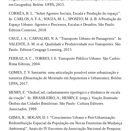
l
em Geografia). Belém: UFPA, 2015.
.
e
_
CORRÊA, R. L. “Sobre Agentes Sociais, Escala e Produção do espaço”.
d
m
In: CARLOS, A. F. A.; SOUZA, M. L.; SPOSITO, M. A. B. A Produção do
e
Espaço Urbano: Agentes e Processos, Escalas e Desafios. São Paulo:
e
n
Editora Contexto, 2018.
u
t
CRUZ, J. A.; CARVALHO, N. A. “Transporte Urbano de Passageiros”. In:
.
VALENTE, A. M. et al. Qualidade e Produtividade nos Transportes. São
a
s
Paulo: Editora Cengage Learning, 2015.
i
i
d
FERRAZ, A. C.; TORRES, I. E. Transporte Público Urbano. São Carlos:
e
l
Rima Editora, 2004.
b
GOMES, T. V. Santarém: uma articulação possível entre urbanização e
s
a
natureza (Dissertação de Mestrado em Arquitetura e Urbanismo). Belém:
r
#
UFPA, 2017.
#
#
HENRY, E. “OnibuCad, cadastramento tipológico e dinâmica de escala
#
da viação”. In: BRASILEIRO, A.; HENRY, E. (orgs.). Viação Ilimitada:
Ônibus das Cidades Brasileiras. São Paulo: Cultura Editores
Associados, 1999.
OJIMA, R.; HOGAN, D. J. “Crescimento Urbano e Peri-Urbanização:
Redistribuição Espacial da População em Novas Fronteiras da Mudança
Ambiental”. Anais do IV Encontro da Associação Nacional de Pesquisa.