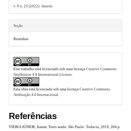
r
b
.
a
a
v. 9 n. 25 (2022): Janeiro
p
o
t
r
3
o
.
h
#
Seção
a
t
e
#
c
Resenhas
c
s
m
e
s
t
e
s
r
i
s
b
Este trabalho está licenciado sob uma licença
Creative Commons
a
.
l
Attribution 4.0 International License
.
e
p
b
_
3
m
Esta obra está licenciada sob uma licença
Creative Commons
o
e
Atribuição 4.0 Internacional
.
.
n
o
u
a
t
.
Referências
m
r
s
a
VIEIRA JÚNIOR, Itamar. Torto arado. São Paulo: Todavia, 2019, 264 p.
t
i