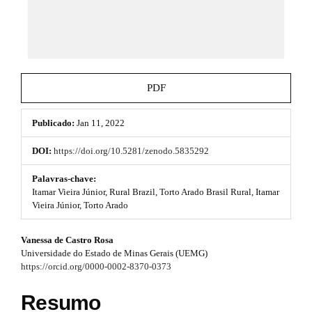
e
e
_
m
s
e
n
.
u
b
.
PDF
m
o
a
i
Publicado:
Jan 11, 2022
o
n
_
t
DOI:
https://doi.org/10.5281/zenodo.5835292
n
s
a
Palavras-chave:
v
Itamar Vieira Júnior, Rural Brazil, Torto Arado Brasil Rural, Itamar
t
i
Vieira Júnior, Torto Arado
g
r
a
#
Vanessa de Castro Rosa
t
a
Universidade do Estado de Minas Gerais (UEMG)
i
#
p
https://orcid.org/0000-0002-8370-0373
o
n
p
3
#
Resumo
#