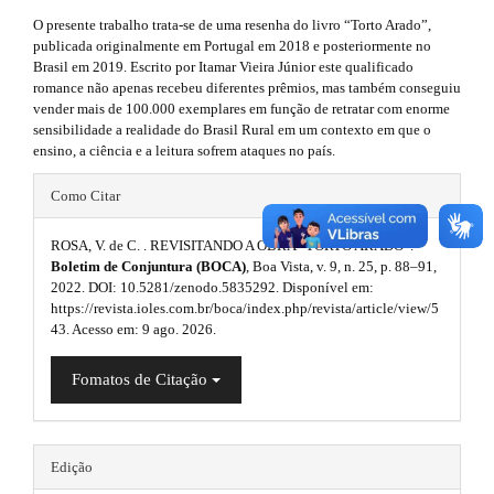
l
.
#
O presente trabalho trata-se de uma resenha do livro “Torto Arado”,
u
#
a
publicada originalmente em Portugal em 2018 e posteriormente no
p
g
Brasil em 2019. Escrito por Itamar Vieira Júnior este qualificado
r
l
romance não apenas recebeu diferentes prêmios, mas também conseguiu
u
i
t
vender mais de 100.000 exemplares em função de retratar com enorme
g
sensibilidade a realidade do Brasil Rural em um contexto em que o
n
i
i
ensino, a ciência e a leitura sofrem ataques no país.
n
s
s
#
c
Como Citar
.
.
#
l
t
h
ROSA, V. de C. . REVISITANDO A OBRA “TORTO ARADO”.
t
p
e
e
Boletim de Conjuntura (BOCA)
, Boa Vista, v. 9, n. 25, p. 88–91,
h
m
2022. DOI: 10.5281/zenodo.5835292. Disponível em:
l
.
e
https://revista.ioles.com.br/boca/index.php/revista/article/view/5
e
u
s
s
43. Acesso em: 9 ago. 2026.
.
m
g
i
b
Fomatos de Citação
o
e
i
d
o
s
t
n
e
s
.
Edição
s
b
t