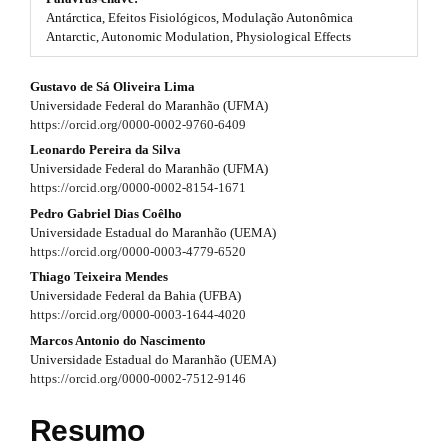
#
Antárctica, Efeitos Fisiológicos, Modulação Autonômica
t
#
Antarctic, Autonomic Modulation, Physiological Effects
p
r
l
#
Gustavo de Sá Oliveira Lima
u
a
Universidade Federal do Maranhão (UFMA)
g
#
p
https://orcid.org/0000-0002-9760-6409
i
n
p
Leonardo Pereira da Silva
3
s
Universidade Federal do Maranhão (UFMA)
.
l
https://orcid.org/0000-0002-8154-1671
.
t
Pedro Gabriel Dias Coêlho
u
h
a
Universidade Estadual do Maranhão (UEMA)
e
g
https://orcid.org/0000-0003-4779-6520
r
m
Thiago Teixeira Mendes
e
i
t
Universidade Federal da Bahia (UFBA)
s
n
https://orcid.org/0000-0003-1644-4020
.
i
b
Marcos Antonio do Nascimento
s
o
c
Universidade Estadual do Maranhão (UEMA)
o
https://orcid.org/0000-0002-7512-9146
.
l
t
s
t
e
Resumo
t