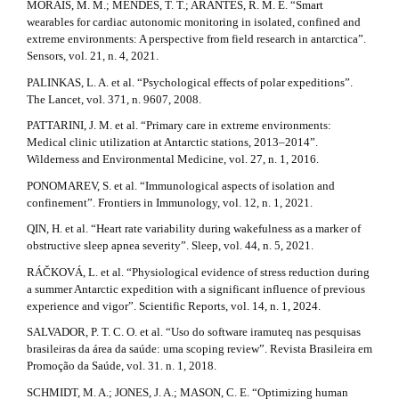
MORAIS, M. M.; MENDES, T. T.; ARANTES, R. M. E. “Smart
wearables for cardiac autonomic monitoring in isolated, confined and
extreme environments: A perspective from field research in antarctica”.
Sensors, vol. 21, n. 4, 2021.
PALINKAS, L. A. et al. “Psychological effects of polar expeditions”.
The Lancet, vol. 371, n. 9607, 2008.
PATTARINI, J. M. et al. “Primary care in extreme environments:
Medical clinic utilization at Antarctic stations, 2013–2014”.
Wilderness and Environmental Medicine, vol. 27, n. 1, 2016.
PONOMAREV, S. et al. “Immunological aspects of isolation and
confinement”. Frontiers in Immunology, vol. 12, n. 1, 2021.
QIN, H. et al. “Heart rate variability during wakefulness as a marker of
obstructive sleep apnea severity”. Sleep, vol. 44, n. 5, 2021.
RÁČKOVÁ, L. et al. “Physiological evidence of stress reduction during
a summer Antarctic expedition with a significant influence of previous
experience and vigor”. Scientific Reports, vol. 14, n. 1, 2024.
SALVADOR, P. T. C. O. et al. “Uso do software iramuteq nas pesquisas
brasileiras da área da saúde: uma scoping review”. Revista Brasileira em
Promoção da Saúde, vol. 31. n. 1, 2018.
SCHMIDT, M. A.; JONES, J. A.; MASON, C. E. “Optimizing human