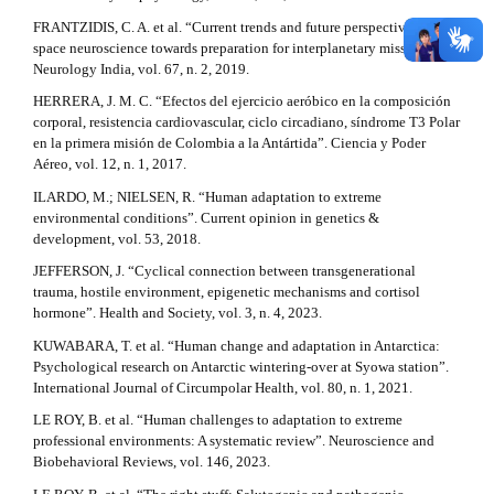
a
FRANTZIDIS, C. A. et al. “Current trends and future perspectives of
i
space neuroscience towards preparation for interplanetary missions”.
l
Neurology India, vol. 67, n. 2, 2019.
HERRERA, J. M. C. “Efectos del ejercicio aeróbico en la composición
s
corporal, resistencia cardiovascular, ciclo circadiano, síndrome T3 Polar
#
en la primera misión de Colombia a la Antártida”. Ciencia y Poder
Aéreo, vol. 12, n. 1, 2017.
#
ILARDO, M.; NIELSEN, R. “Human adaptation to extreme
environmental conditions”. Current opinion in genetics &
development, vol. 53, 2018.
JEFFERSON, J. “Cyclical connection between transgenerational
trauma, hostile environment, epigenetic mechanisms and cortisol
hormone”. Health and Society, vol. 3, n. 4, 2023.
KUWABARA, T. et al. “Human change and adaptation in Antarctica:
Psychological research on Antarctic wintering-over at Syowa station”.
International Journal of Circumpolar Health, vol. 80, n. 1, 2021.
LE ROY, B. et al. “Human challenges to adaptation to extreme
professional environments: A systematic review”. Neuroscience and
Biobehavioral Reviews, vol. 146, 2023.