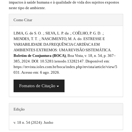
impactos à saúde humana e à qualidade de vida dos sujeitos expostos
n
p
neste tipo de ambiente.
_
3
c
#
o
Como Citar
.
n
#
t
a
LIMA, G. de S. O. .; SILVA, L. P. da .; COÊLHO, P. G. D. .;
p
e
MENDES, T. T. .; NASCIMENTO, M. A. do. ESTRESSE E
n
r
VARIABILIDADE DA FREQUÊNCIA CARDÍACA EM
l
t
AMBIENTES EXTREMOS: UMA REVISÃO SISTEMÁTICA.
t
#
u
Boletim de Conjuntura (BOCA)
, Boa Vista, v. 18, n. 54, p. 367–
#
385, 2024. DOI: 10.5281/zenodo.13282147. Disponível em:
i
#
g
https://revista.ioles.com.br/boca/index.php/revista/article/view/5
#
c
031. Acesso em: 6 ago. 2026.
i
p
l
l
n
Fomatos de Citação
u
e
g
s
i
.
n
.
s
Edição
m
t
.
t
a
v. 18 n. 54 (2024): Junho
h
h
e