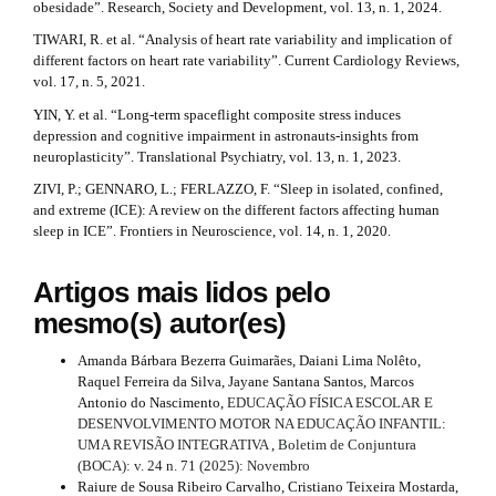
obesidade”. Research, Society and Development, vol. 13, n. 1, 2024.
TIWARI, R. et al. “Analysis of heart rate variability and implication of
different factors on heart rate variability”. Current Cardiology Reviews,
vol. 17, n. 5, 2021.
YIN, Y. et al. “Long-term spaceflight composite stress induces
depression and cognitive impairment in astronauts-insights from
neuroplasticity”. Translational Psychiatry, vol. 13, n. 1, 2023.
ZIVI, P.; GENNARO, L.; FERLAZZO, F. “Sleep in isolated, confined,
and extreme (ICE): A review on the different factors affecting human
sleep in ICE”. Frontiers in Neuroscience, vol. 14, n. 1, 2020.
Artigos mais lidos pelo
mesmo(s) autor(es)
Amanda Bárbara Bezerra Guimarães, Daiani Lima Nolêto,
Raquel Ferreira da Silva, Jayane Santana Santos, Marcos
Antonio do Nascimento,
EDUCAÇÃO FÍSICA ESCOLAR E
DESENVOLVIMENTO MOTOR NA EDUCAÇÃO INFANTIL:
UMA REVISÃO INTEGRATIVA
,
Boletim de Conjuntura
(BOCA): v. 24 n. 71 (2025): Novembro
Raiure de Sousa Ribeiro Carvalho, Cristiano Teixeira Mostarda,