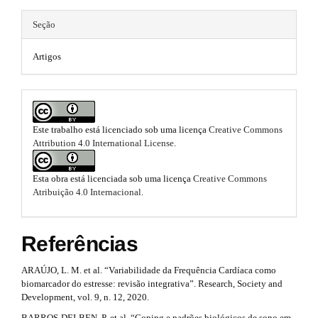
i
e
m
n
m
Seção
e
s
#
e
.
Artigos
b
#
s
o
o
.
t
b
s
Este trabalho está licenciado sob uma licença
Creative Commons
t
o
Attribution 4.0 International License
.
r
a
o
p
Esta obra está licenciada sob uma licença
Creative Commons
3
t
Atribuição 4.0 Internacional
.
.
s
a
c
t
Referências
c
e
r
s
ARAÚJO, L. M. et al. “Variabilidade da Frequência Cardíaca como
s
a
biomarcador do estresse: revisão integrativa”. Research, Society and
i
Development, vol. 9, n. 12, 2020.
p
b
BARROS-DELBEN, P. et al. “Coping e padrões biológicos de sono em