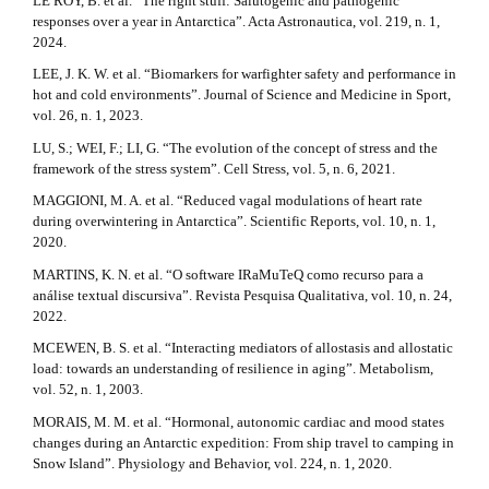
LE ROY, B. et al. “The right stuff: Salutogenic and pathogenic
responses over a year in Antarctica”. Acta Astronautica, vol. 219, n. 1,
2024.
LEE, J. K. W. et al. “Biomarkers for warfighter safety and performance in
hot and cold environments”. Journal of Science and Medicine in Sport,
vol. 26, n. 1, 2023.
LU, S.; WEI, F.; LI, G. “The evolution of the concept of stress and the
framework of the stress system”. Cell Stress, vol. 5, n. 6, 2021.
MAGGIONI, M. A. et al. “Reduced vagal modulations of heart rate
during overwintering in Antarctica”. Scientific Reports, vol. 10, n. 1,
2020.
MARTINS, K. N. et al. “O software IRaMuTeQ como recurso para a
análise textual discursiva”. Revista Pesquisa Qualitativa, vol. 10, n. 24,
2022.
MCEWEN, B. S. et al. “Interacting mediators of allostasis and allostatic
load: towards an understanding of resilience in aging”. Metabolism,
vol. 52, n. 1, 2003.
MORAIS, M. M. et al. “Hormonal, autonomic cardiac and mood states
changes during an Antarctic expedition: From ship travel to camping in
Snow Island”. Physiology and Behavior, vol. 224, n. 1, 2020.