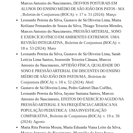
Marcos Antonio do Nascimento,
DESVIOS POSTURAIS EM
ALUNOS DO ENSINO MÉDIO DE SÃO JOÃO DOS PATOS - MA
,
Boletim de Conjuntura (BOCA): v. 17 n. 51 (2024): Março
Leonardo Pereira da Silva, Gustavo de Sá Oliveira Lima, Maria
Keiliane Fernandes de Souza da Silva, Thiago Teixeira Mendes,
Marcos Antonio do Nascimento,
PRESSÃO ARTERIAL, SONO
E EXERCÍCIO FÍSICO EM AMBIENTES EXTREMOS: UMA
REVISÃO INTEGRATIVA
,
Boletim de Conjuntura (BOCA): v.
18 n. 53 (2024): Maio
Leonardo Pereira da Silva, Gustavo de Sá Oliveira Lima, Sarah
Letícia Lima Santos, Joseneide Teixeira Câmara, Marcos
Antonio do Nascimento,
APTIDÃO FÍSICA, QUALIDADE DO
SONO E PRESSÃO ARTERIAL EM DISCENTES DO ENSINO
MÉDIO DE SÃO JOÃO DOS PATOS/MA
,
Boletim de
Conjuntura (BOCA): v. 18 n. 52 (2024): Abril
Gustavo de Sá Oliveira Lima, Pedro Gabriel Dias Coêlho,
Leonardo Pereira da Silva, Jayane Santana Santos, Marcos
Antonio do Nascimento,
EFEITOS DO EXERCÍCIO AGUDO NA
PRESSÃO ARTERIAL E NA FREQUÊNCIA CARDÍACA NA
POPULAÇÃO PEDIÁTRICA: UMA INVESTIGAÇÃO
COMPARATIVA
,
Boletim de Conjuntura (BOCA): v. 19 n. 56
(2024): Agosto
Maria Rita Pereira Moura, Maria Eduarda Viana Leite da Silva,
Marcos Antonio do Nascimento, Magnólia de Jesus Sousa