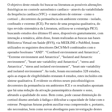
h
r
.
O objetivo deste estudo foi buscar na literatura as possíveis alterações
a
e
s
fisiológicas no controle autonômico cardíaco - através da variabilidade
p
da frequência cardíaca (VFC) - e marcadores de estresse - como o
3
m
i
cortisol -, decorrentes da permanência em ambiente extremo - isolado,
.
confinado e extremo (ICE). Por meio de uma pesquisa qualitativa, do
a
e
d
tipo revisão sistemática da Literatura, utilizou-se a estratégia PICO,
c
s
buscando estudos dos últimos 05 anos, disponíveis gratuitamente, com
c
e
interação a temática, além disso, foram realizadas as buscas nas bases
e
.
b
Biblioteca Virtual em Saúde (BVS), via MEDLINE e PubMed, foram
s
utilizados os seguintes descritores DeCS/MeS combinados com o
s
b
a
operador booleano “AND”: “Confined environment and Antarctica”,
i
“Extreme environment and Antarctica”, “Isolated and Antarctic
b
o
r
environment”, “heart rate variability and Antarctica”, “stress and
l
o
Antarctica”, “stress and isolated environment”, “heart rate variability
e
#
and isolated environment”. Ao todo, foram encontrados 328 estudos,
_
t
#
após as etapas de elegibilidades restaram 4 estudos, estes incluídos em
m
síntese qualitativa. É evidente os efeitos neuro psicofisiológicos
e
s
decorrentes da permanência em ambientes ICE e os resultados apontam
n
que há uma redução da ativação parassimpática durante o sono,
u
t
afetando a qualidade do sono. Bem como, pode causar diminuição do
.
r
cortisol diurno atrelado à fadiga e dificultar a capacidade de lidar com o
m
estresse. Pesquisas futuras podem auxiliar essa compreensão e, portanto,
a
a
são necessárias, bem como novas abordagens para investigação destes
i