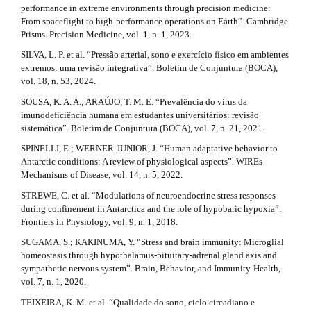
performance in extreme environments through precision medicine:
From spaceflight to high-performance operations on Earth”. Cambridge
Prisms. Precision Medicine, vol. 1, n. 1, 2023.
SILVA, L. P. et al. “Pressão arterial, sono e exercício físico em ambientes
extremos: uma revisão integrativa”. Boletim de Conjuntura (BOCA),
vol. 18, n. 53, 2024.
SOUSA, K. A. A.; ARAÚJO, T. M. E. “Prevalência do vírus da
imunodeficiência humana em estudantes universitários: revisão
sistemática”. Boletim de Conjuntura (BOCA), vol. 7, n. 21, 2021.
SPINELLI, E.; WERNER-JUNIOR, J. “Human adaptative behavior to
Antarctic conditions: A review of physiological aspects”. WIREs
Mechanisms of Disease, vol. 14, n. 5, 2022.
STREWE, C. et al. “Modulations of neuroendocrine stress responses
during confinement in Antarctica and the role of hypobaric hypoxia”.
Frontiers in Physiology, vol. 9, n. 1, 2018.
SUGAMA, S.; KAKINUMA, Y. “Stress and brain immunity: Microglial
homeostasis through hypothalamus-pituitary-adrenal gland axis and
sympathetic nervous system”. Brain, Behavior, and Immunity-Health,
vol. 7, n. 1, 2020.
TEIXEIRA, K. M. et al. “Qualidade do sono, ciclo circadiano e