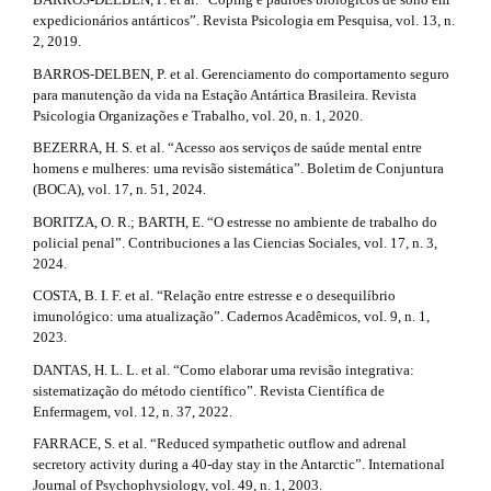
l
3
expedicionários antárticos”. Revista Psicologia em Pesquisa, vol. 13, n.
e
2, 2019.
_
.
m
BARROS-DELBEN, P. et al. Gerenciamento do comportamento seguro
e
a
para manutenção da vida na Estação Antártica Brasileira. Revista
n
Psicologia Organizações e Trabalho, vol. 20, n. 1, 2020.
r
u
BEZERRA, H. S. et al. “Acesso aos serviços de saúde mental entre
.
t
homens e mulheres: uma revisão sistemática”. Boletim de Conjuntura
s
(BOCA), vol. 17, n. 51, 2024.
i
i
d
BORITZA, O. R.; BARTH, E. “O estresse no ambiente de trabalho do
c
e
policial penal”. Contribuciones a las Ciencias Sociales, vol. 17, n. 3,
b
2024.
l
a
COSTA, B. I. F. et al. “Relação entre estresse e o desequilíbrio
r
e
imunológico: uma atualização”. Cadernos Acadêmicos, vol. 9, n. 1,
#
2023.
#
.
DANTAS, H. L. L. et al. “Como elaborar uma revisão integrativa:
d
sistematização do método científico”. Revista Científica de
Enfermagem, vol. 12, n. 37, 2022.
e
FARRACE, S. et al. “Reduced sympathetic outflow and adrenal
t
secretory activity during a 40-day stay in the Antarctic”. International
Journal of Psychophysiology, vol. 49, n. 1, 2003.