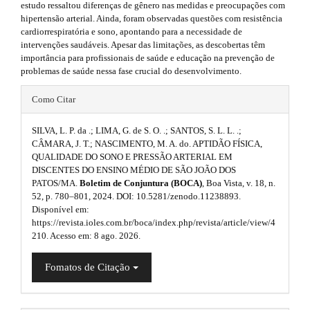
3
estudo ressaltou diferenças de gênero nas medidas e preocupações com
n
hipertensão arterial. Ainda, foram observadas questões com resistência
_
.
cardiorrespiratória e sono, apontando para a necessidade de
c
intervenções saudáveis. Apesar das limitações, as descobertas têm
o
a
importância para profissionais de saúde e educação na prevenção de
n
problemas de saúde nessa fase crucial do desenvolvimento.
t
r
e
#
t
n
Como Citar
t
#
i
#
SILVA, L. P. da .; LIMA, G. de S. O. .; SANTOS, S. L. L. .;
p
#
c
CÂMARA, J. T.; NASCIMENTO, M. A. do. APTIDÃO FÍSICA,
#
QUALIDADE DO SONO E PRESSÃO ARTERIAL EM
l
#
l
DISCENTES DO ENSINO MÉDIO DE SÃO JOÃO DOS
p
u
PATOS/MA.
Boletim de Conjuntura (BOCA)
, Boa Vista, v. 18, n.
e
l
52, p. 780–801, 2024. DOI: 10.5281/zenodo.11238893.
u
g
Disponível em:
.
g
https://revista.ioles.com.br/boca/index.php/revista/article/view/4
i
i
m
210. Acesso em: 8 ago. 2026.
n
n
s
a
Fomatos de Citação
.
s
i
t
h
.
n
e