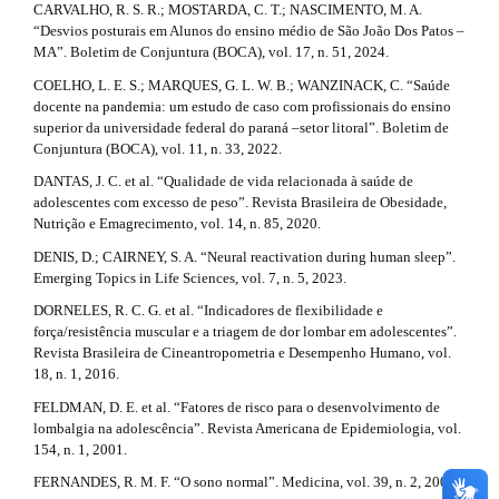
CARVALHO, R. S. R.; MOSTARDA, C. T.; NASCIMENTO, M. A.
“Desvios posturais em Alunos do ensino médio de São João Dos Patos –
MA”. Boletim de Conjuntura (BOCA), vol. 17, n. 51, 2024.
COELHO, L. E. S.; MARQUES, G. L. W. B.; WANZINACK, C. “Saúde
docente na pandemia: um estudo de caso com profissionais do ensino
superior da universidade federal do paraná –setor litoral”. Boletim de
Conjuntura (BOCA), vol. 11, n. 33, 2022.
DANTAS, J. C. et al. “Qualidade de vida relacionada à saúde de
adolescentes com excesso de peso”. Revista Brasileira de Obesidade,
Nutrição e Emagrecimento, vol. 14, n. 85, 2020.
DENIS, D.; CAIRNEY, S. A. “Neural reactivation during human sleep”.
Emerging Topics in Life Sciences, vol. 7, n. 5, 2023.
DORNELES, R. C. G. et al. “Indicadores de flexibilidade e
força/resistência muscular e a triagem de dor lombar em adolescentes”.
Revista Brasileira de Cineantropometria e Desempenho Humano, vol.
18, n. 1, 2016.
FELDMAN, D. E. et al. “Fatores de risco para o desenvolvimento de
lombalgia na adolescência”. Revista Americana de Epidemiologia, vol.
154, n. 1, 2001.
FERNANDES, R. M. F. “O sono normal”. Medicina, vol. 39, n. 2, 2006.