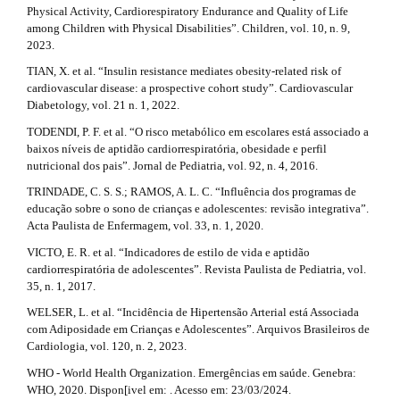
Physical Activity, Cardiorespiratory Endurance and Quality of Life
among Children with Physical Disabilities”. Children, vol. 10, n. 9,
2023.
TIAN, X. et al. “Insulin resistance mediates obesity-related risk of
cardiovascular disease: a prospective cohort study”. Cardiovascular
Diabetology, vol. 21 n. 1, 2022.
TODENDI, P. F. et al. “O risco metabólico em escolares está associado a
baixos níveis de aptidão cardiorrespiratória, obesidade e perfil
nutricional dos pais”. Jornal de Pediatria, vol. 92, n. 4, 2016.
TRINDADE, C. S. S.; RAMOS, A. L. C. “Influência dos programas de
educação sobre o sono de crianças e adolescentes: revisão integrativa”.
Acta Paulista de Enfermagem, vol. 33, n. 1, 2020.
VICTO, E. R. et al. “Indicadores de estilo de vida e aptidão
cardiorrespiratória de adolescentes”. Revista Paulista de Pediatria, vol.
35, n. 1, 2017.
WELSER, L. et al. “Incidência de Hipertensão Arterial está Associada
com Adiposidade em Crianças e Adolescentes”. Arquivos Brasileiros de
Cardiologia, vol. 120, n. 2, 2023.
WHO - World Health Organization. Emergências em saúde. Genebra:
WHO, 2020. Dispon[ivel em: . Acesso em: 23/03/2024.