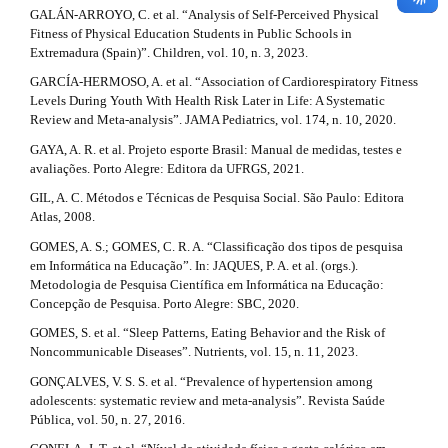
GALÁN-ARROYO, C. et al. “Analysis of Self-Perceived Physical
Fitness of Physical Education Students in Public Schools in
Extremadura (Spain)”. Children, vol. 10, n. 3, 2023.
GARCÍA-HERMOSO, A. et al. “Association of Cardiorespiratory Fitness
Levels During Youth With Health Risk Later in Life: A Systematic
Review and Meta-analysis”. JAMA Pediatrics, vol. 174, n. 10, 2020.
GAYA, A. R. et al. Projeto esporte Brasil: Manual de medidas, testes e
avaliações. Porto Alegre: Editora da UFRGS, 2021.
GIL, A. C. Métodos e Técnicas de Pesquisa Social. São Paulo: Editora
Atlas, 2008.
GOMES, A. S.; GOMES, C. R. A. “Classificação dos tipos de pesquisa
em Informática na Educação”. In: JAQUES, P. A. et al. (orgs.).
Metodologia de Pesquisa Científica em Informática na Educação:
Concepção de Pesquisa. Porto Alegre: SBC, 2020.
GOMES, S. et al. “Sleep Patterns, Eating Behavior and the Risk of
Noncommunicable Diseases”. Nutrients, vol. 15, n. 11, 2023.
GONÇALVES, V. S. S. et al. “Prevalence of hypertension among
adolescents: systematic review and meta-analysis”. Revista Saúde
Pública, vol. 50, n. 27, 2016.