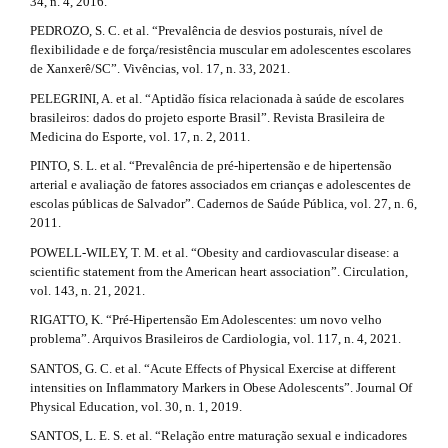
34, n. 4, 2016.
PEDROZO, S. C. et al. “Prevalência de desvios posturais, nível de
flexibilidade e de força/resistência muscular em adolescentes escolares
de Xanxerê/SC”. Vivências, vol. 17, n. 33, 2021.
PELEGRINI, A. et al. “Aptidão física relacionada à saúde de escolares
brasileiros: dados do projeto esporte Brasil”. Revista Brasileira de
Medicina do Esporte, vol. 17, n. 2, 2011.
PINTO, S. L. et al. “Prevalência de pré-hipertensão e de hipertensão
arterial e avaliação de fatores associados em crianças e adolescentes de
escolas públicas de Salvador”. Cadernos de Saúde Pública, vol. 27, n. 6,
2011.
POWELL-WILEY, T. M. et al. “Obesity and cardiovascular disease: a
scientific statement from the American heart association”. Circulation,
vol. 143, n. 21, 2021.
RIGATTO, K. “Pré-Hipertensão Em Adolescentes: um novo velho
problema”. Arquivos Brasileiros de Cardiologia, vol. 117, n. 4, 2021.
SANTOS, G. C. et al. “Acute Effects of Physical Exercise at different
intensities on Inflammatory Markers in Obese Adolescents”. Journal Of
Physical Education, vol. 30, n. 1, 2019.
SANTOS, L. E. S. et al. “Relação entre maturação sexual e indicadores