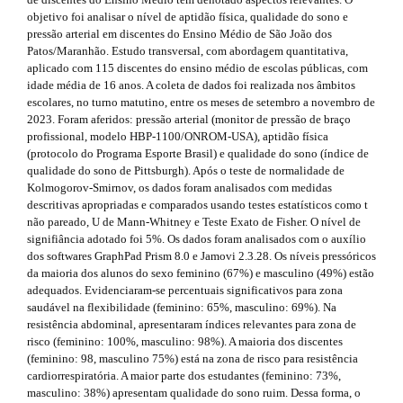
e
s
r
objetivo foi analisar o nível de aptidão física, qualidade do sono e
a
m
i
pressão arterial em discentes do Ensino Médio de São João dos
p
Patos/Maranhão. Estudo transversal, com abordagem quantitativa,
3
e
d
aplicado com 115 discentes do ensino médio de escolas públicas, com
.
s
idade média de 16 anos. A coleta de dados foi realizada nos âmbitos
a
e
escolares, no turno matutino, entre os meses de setembro a novembro de
c
.
b
2023. Foram aferidos: pressão arterial (monitor de pressão de braço
c
profissional, modelo HBP-1100/ONROM-USA), aptidão física
e
b
a
(protocolo do Programa Esporte Brasil) e qualidade do sono (índice de
s
qualidade do sono de Pittsburgh). Após o teste de normalidade de
s
o
r
Kolmogorov-Smirnov, os dados foram analisados com medidas
i
o
descritivas apropriadas e comparados usando testes estatísticos como t
b
#
não pareado, U de Mann-Whitney e Teste Exato de Fisher. O nível de
l
t
#
signifiância adotado foi 5%. Os dados foram analisados com o auxílio
e
dos softwares GraphPad Prism 8.0 e Jamovi 2.3.28. Os níveis pressóricos
_
s
da maioria dos alunos do sexo feminino (67%) e masculino (49%) estão
m
adequados. Evidenciaram-se percentuais significativos para zona
e
t
saudável na flexibilidade (feminino: 65%, masculino: 69%). Na
n
r
resistência abdominal, apresentaram índices relevantes para zona de
u
risco (feminino: 100%, masculino: 98%). A maioria dos discentes
.
a
(feminino: 98, masculino 75%) está na zona de risco para resistência
m
cardiorrespiratória. A maior parte dos estudantes (feminino: 73%,
a
p
masculino: 38%) apresentam qualidade do sono ruim. Dessa forma, o
i