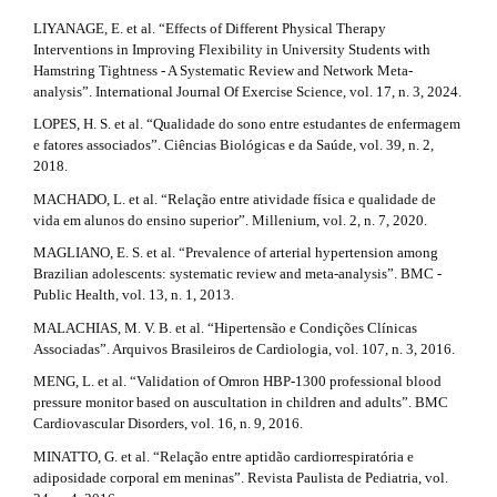
LIYANAGE, E. et al. “Effects of Different Physical Therapy
Interventions in Improving Flexibility in University Students with
Hamstring Tightness - A Systematic Review and Network Meta-
analysis”. International Journal Of Exercise Science, vol. 17, n. 3, 2024.
LOPES, H. S. et al. “Qualidade do sono entre estudantes de enfermagem
e fatores associados”. Ciências Biológicas e da Saúde, vol. 39, n. 2,
2018.
MACHADO, L. et al. “Relação entre atividade física e qualidade de
vida em alunos do ensino superior”. Millenium, vol. 2, n. 7, 2020.
MAGLIANO, E. S. et al. “Prevalence of arterial hypertension among
Brazilian adolescents: systematic review and meta-analysis”. BMC -
Public Health, vol. 13, n. 1, 2013.
MALACHIAS, M. V. B. et al. “Hipertensão e Condições Clínicas
Associadas”. Arquivos Brasileiros de Cardiologia, vol. 107, n. 3, 2016.
MENG, L. et al. “Validation of Omron HBP-1300 professional blood
pressure monitor based on auscultation in children and adults”. BMC
Cardiovascular Disorders, vol. 16, n. 9, 2016.
MINATTO, G. et al. “Relação entre aptidão cardiorrespiratória e
adiposidade corporal em meninas”. Revista Paulista de Pediatria, vol.