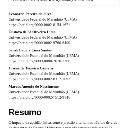
#
r
#
#
Leonardo Pereira da Silva
p
a
Universidade Federal do Maranhão (UFMA)
l
#
p
https://orcid.org/0000-0002-8154-1671
u
g
p
Gustavo de Sá Oliveira Lima
3
i
Universidade Federal do Maranhão (UFMA)
n
l
https://orcid.org/0000-0002-9760-6409
.
s
Sarah Letícia Lima Santos
u
.
a
Universidade Estadual do Maranhão (UEMA)
t
g
https://orcid.org/0009-0000-2670-7766
r
h
Joseneide Teixeira Câmara
e
i
t
Universidade Estadual do Maranhão (UEMA)
m
n
https://orcid.org/0000-0002-8312-1697
e
i
s
Marcos Antonio do Nascimento
s
.
c
Universidade Estadual do Maranhão (UEMA)
b
https://orcid.org/0000-0002-7512-9146
.
l
o
o
t
e
Resumo
t
h
s
.
O impacto da aptidão física, sono e pressão arterial nos hábitos de vida
t
de discentes do Ensino Médio tem denotado aspectos relevantes. O