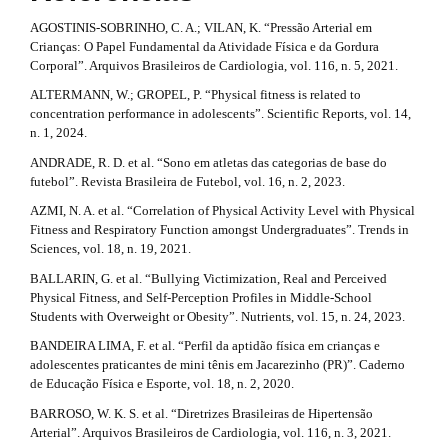
r
l
e
a
AGOSTINIS-SOBRINHO, C. A.; VILAN, K. “Pressão Arterial em
_
Crianças: O Papel Fundamental da Atividade Física e da Gordura
p
m
Corporal”. Arquivos Brasileiros de Cardiologia, vol. 116, n. 5, 2021.
e
3
ALTERMANN, W.; GROPEL, P. “Physical fitness is related to
n
concentration performance in adolescents”. Scientific Reports, vol. 14,
u
.
n. 1, 2024.
.
s
a
ANDRADE, R. D. et al. “Sono em atletas das categorias de base do
i
futebol”. Revista Brasileira de Futebol, vol. 16, n. 2, 2023.
r
d
AZMI, N. A. et al. “Correlation of Physical Activity Level with Physical
e
t
Fitness and Respiratory Function amongst Undergraduates”. Trends in
b
Sciences, vol. 18, n. 19, 2021.
a
i
r
BALLARIN, G. et al. “Bullying Victimization, Real and Perceived
c
#
Physical Fitness, and Self-Perception Profiles in Middle-School
#
Students with Overweight or Obesity”. Nutrients, vol. 15, n. 24, 2023.
l
BANDEIRA LIMA, F. et al. “Perfil da aptidão física em crianças e
e
adolescentes praticantes de mini tênis em Jacarezinho (PR)”. Caderno
de Educação Física e Esporte, vol. 18, n. 2, 2020.
.
BARROSO, W. K. S. et al. “Diretrizes Brasileiras de Hipertensão
d
Arterial”. Arquivos Brasileiros de Cardiologia, vol. 116, n. 3, 2021.