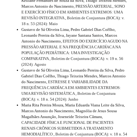
Keiliane Fernandes de Souza da Silva, Thiago Teixeira Mendes,
Marcos Antonio do Nascimento,
PRESSÃO ARTERIAL, SONO
E EXERCÍCIO FÍSICO EM AMBIENTES EXTREMOS: UMA
REVISÃO INTEGRATIVA
,
Boletim de Conjuntura (BOCA): v.
18 n. 53 (2024): Maio
Gustavo de Sá Oliveira Lima, Pedro Gabriel Dias Coêlho,
Leonardo Pereira da Silva, Jayane Santana Santos, Marcos
Antonio do Nascimento,
EFEITOS DO EXERCÍCIO AGUDO NA
PRESSÃO ARTERIAL E NA FREQUÊNCIA CARDÍACA NA
POPULAÇÃO PEDIÁTRICA: UMA INVESTIGAÇÃO
COMPARATIVA
,
Boletim de Conjuntura (BOCA): v. 19 n. 56
(2024): Agosto
Gustavo de Sá Oliveira Lima, Leonardo Pereira da Silva, Pedro
Gabriel Dias Coêlho, Thiago Teixeira Mendes, Marcos Antonio
do Nascimento,
ESTRESSE E VARIABILIDADE DA
FREQUÊNCIA CARDÍACA EM AMBIENTES EXTREMOS:
UMA REVISÃO SISTEMÁTICA
,
Boletim de Conjuntura
(BOCA): v. 18 n. 54 (2024): Junho
Maria Rita Pereira Moura, Maria Eduarda Viana Leite da Silva,
Marcos Antonio do Nascimento, Magnólia de Jesus Sousa
Magalhães Assunção, Joseneide Teixeira Câmara,
CAPACIDADE FÍSICA E FUNCIONAL DE PACIENTES
RENAIS CRÔNICOS SUBMETIDOS A TRATAMENTO
HEMODIALÍTICO
,
Boletim de Conjuntura (BOCA): v. 18 n. 54