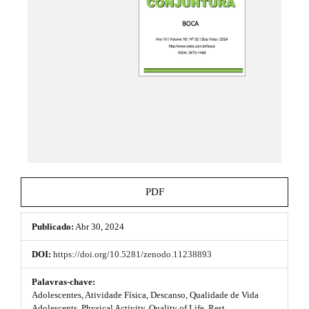
e
.
_
t
m
e
h
n
u
e
.
m
m
a
e
i
n
s
_
n
.
a
b
v
PDF
i
o
g
a
Publicado:
Abr 30, 2024
o
t
i
t
DOI:
https://doi.org/10.5281/zenodo.11238893
o
s
n
Palavras-chave:
#
Adolescentes, Atividade Física, Descanso, Qualidade de Vida
t
#
Adolescents, Physical Activity, Quality of Life, Rest