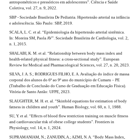
antropométricos e pressóricos em adolescentes”. Ciência e Saúde
Coletiva, vol. 27, n. 9, 2022.
SBP - Sociedade Brasileira De Pediatria. Hipertensão arterial na infância
e adolescência. São Paulo: SBP, 2019.
SCALA, L. C. et al. “Epidemiologia da hipertensão arterial sistêmica.
In: Moreira SM, Paola AV”. Sociedade Brasileira de Cardiologia, vol. 2,
n. 1, 2015.
SHALABI, K. M. et al. “Relationship between body mass index and
health-related physical fitness: a cross-sectional study”. European
Review for Medical and Pharmacological Sciences, vol. 27, n. 20, 2023.
SILVA, J. A. S.; RODRIGUES FILHO, E. A. Avaliação do índice de massa
corporal dos alunos do 6º ao 9º ano do município de Cumaru – PE
(Trabalho de Conclusão do Curso de Graduação em Educação Física).
Vitória de Santo Antão: UFPE, 2023.
SLAUGHTER, M. H. et. al. “Skinfold equations for estimation of body
fatness in children and youth”. Human Biology, vol. 60, n. 1, 1988.
SU, Y. et al. “Effects of blood flow restriction training on muscle fitness
and cardiovascular risk of obese college students”. Frontiers in
Physiology, vol. 14, n. 1, 2024.
SUPRAMANIAM, N.; ZANUDIN, A.; AZMI, N. A. “Body Mass Index,