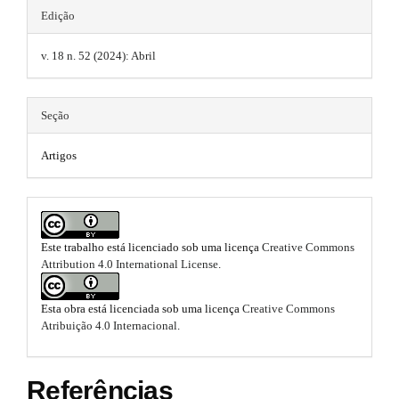
t
m
Edição
#
e
h
s
#
v. 18 n. 52 (2024): Abril
.
e
b
m
o
Seção
o
e
t
s
Artigos
s
t
r
.
a
b
p
3
o
Este trabalho está licenciado sob uma licença
Creative Commons
.
Attribution 4.0 International License
.
a
o
c
c
t
Esta obra está licenciada sob uma licença
Creative Commons
e
Atribuição 4.0 Internacional
.
s
s
s
t
i
Referências
b