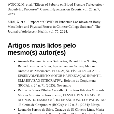
WÓJCIK, M. et al. “Effects of Puberty on Blood Pressure Trajectories -
Underlying Processes”. Current Hypertension Reports, vol. 25, n. 7,
2023.
ZHAI, X. et al. “Impact of COVID-19 Pandemic Lockdown on Body
Mass Index and Physical Fitness in Chinese College Students”. The
Journal of Adolescent Health, vol. 75, 2024.
Artigos mais lidos pelo
mesmo(s) autor(es)
Amanda Bárbara Bezerra Guimarães, Daiani Lima Nolêto,
Raquel Ferreira da Silva, Jayane Santana Santos, Marcos
Antonio do Nascimento,
EDUCAÇÃO FÍSICA ESCOLAR E
DESENVOLVIMENTO MOTOR NA EDUCAÇÃO INFANTIL:
UMA REVISÃO INTEGRATIVA
,
Boletim de Conjuntura
(BOCA): v. 24 n. 71 (2025): Novembro
Raiure de Sousa Ribeiro Carvalho, Cristiano Teixeira Mostarda,
Marcos Antonio do Nascimento,
DESVIOS POSTURAIS EM
ALUNOS DO ENSINO MÉDIO DE SÃO JOÃO DOS PATOS - MA
,
Boletim de Conjuntura (BOCA): v. 17 n. 51 (2024): Março
Leonardo Pereira da Silva, Gustavo de Sá Oliveira Lima, Maria