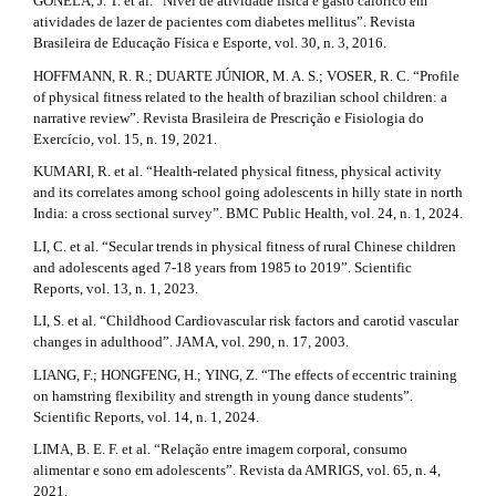
GONELA, J. T. et al. “Nível de atividade física e gasto calórico em
atividades de lazer de pacientes com diabetes mellitus”. Revista
Brasileira de Educação Física e Esporte, vol. 30, n. 3, 2016.
HOFFMANN, R. R.; DUARTE JÚNIOR, M. A. S.; VOSER, R. C. “Profile
of physical fitness related to the health of brazilian school children: a
narrative review”. Revista Brasileira de Prescrição e Fisiologia do
Exercício, vol. 15, n. 19, 2021.
KUMARI, R. et al. “Health-related physical fitness, physical activity
and its correlates among school going adolescents in hilly state in north
India: a cross sectional survey”. BMC Public Health, vol. 24, n. 1, 2024.
LI, C. et al. “Secular trends in physical fitness of rural Chinese children
and adolescents aged 7-18 years from 1985 to 2019”. Scientific
Reports, vol. 13, n. 1, 2023.
LI, S. et al. “Childhood Cardiovascular risk factors and carotid vascular
changes in adulthood”. JAMA, vol. 290, n. 17, 2003.
LIANG, F.; HONGFENG, H.; YING, Z. “The effects of eccentric training
on hamstring flexibility and strength in young dance students”.
Scientific Reports, vol. 14, n. 1, 2024.
LIMA, B. E. F. et al. “Relação entre imagem corporal, consumo
alimentar e sono em adolescents”. Revista da AMRIGS, vol. 65, n. 4,
2021.