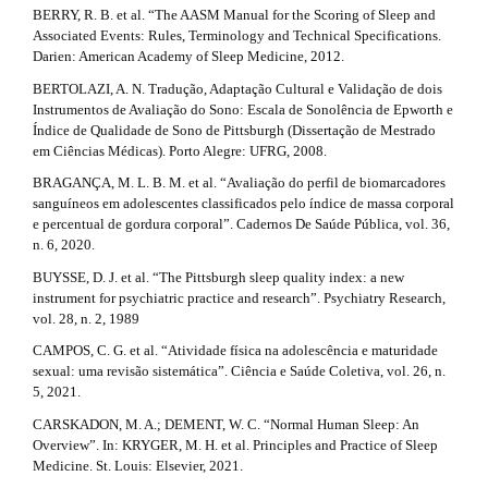
e
BERRY, R. B. et al. “The AASM Manual for the Scoring of Sleep and
Associated Events: Rules, Terminology and Technical Specifications.
t
Darien: American Academy of Sleep Medicine, 2012.
a
BERTOLAZI, A. N. Tradução, Adaptação Cultural e Validação de dois
Instrumentos de Avaliação do Sono: Escala de Sonolência de Epworth e
i
Índice de Qualidade de Sono de Pittsburgh (Dissertação de Mestrado
l
em Ciências Médicas). Porto Alegre: UFRG, 2008.
BRAGANÇA, M. L. B. M. et al. “Avaliação do perfil de biomarcadores
s
sanguíneos em adolescentes classificados pelo índice de massa corporal
#
e percentual de gordura corporal”. Cadernos De Saúde Pública, vol. 36,
n. 6, 2020.
#
BUYSSE, D. J. et al. “The Pittsburgh sleep quality index: a new
instrument for psychiatric practice and research”. Psychiatry Research,
vol. 28, n. 2, 1989
CAMPOS, C. G. et al. “Atividade física na adolescência e maturidade
sexual: uma revisão sistemática”. Ciência e Saúde Coletiva, vol. 26, n.
5, 2021.
CARSKADON, M. A.; DEMENT, W. C. “Normal Human Sleep: An
Overview”. In: KRYGER, M. H. et al. Principles and Practice of Sleep
Medicine. St. Louis: Elsevier, 2021.