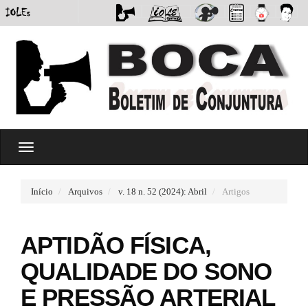
#
T
#
o
p
g
l
g
u
Início
Arquivos
v. 18 n. 52 (2024): Abril
Artigos
l
g
e
i
n
n
APTIDÃO FÍSICA,
a
s
v
.
QUALIDADE DO SONO
i
t
g
h
E PRESSÃO ARTERIAL
a
e
t
m