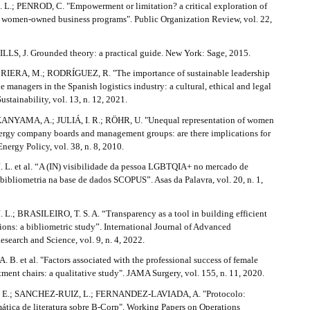
L.; PENROD, C. "Empowerment or limitation? a critical exploration of
e women-owned business programs". Public Organization Review, vol. 22,
LLS, J. Grounded theory: a practical guide. New York: Sage, 2015.
RIERA, M.; RODRÍGUEZ, R. "The importance of sustainable leadership
 managers in the Spanish logistics industry: a cultural, ethical and legal
ustainability, vol. 13, n. 12, 2021.
YAMA, A.; JULIÁ, I. R.; RÖHR, U. "Unequal representation of women
ergy company boards and management groups: are there implications for
Energy Policy, vol. 38, n. 8, 2010.
L. et al. “A (IN) visibilidade da pessoa LGBTQIA+ no mercado de
bibliometria na base de dados SCOPUS”. Asas da Palavra, vol. 20, n. 1,
L.; BRASILEIRO, T. S. A. “Transparency as a tool in building efficient
tions: a bibliometric study”. International Journal of Advanced
search and Science, vol. 9, n. 4, 2022.
. et al. "Factors associated with the professional success of female
tment chairs: a qualitative study". JAMA Surgery, vol. 155, n. 11, 2020.
E.; SANCHEZ-RUIZ, L.; FERNANDEZ-LAVIADA, A. "Protocolo:
mática de literatura sobre B-Corp". Working Papers on Operations