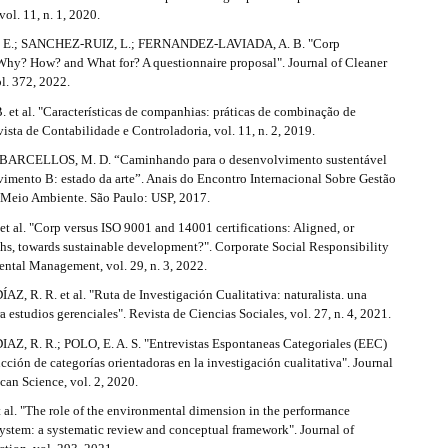
ol. 11, n. 1, 2020.
 E.; SANCHEZ-RUIZ, L.; FERNANDEZ-LAVIADA, A. B. "Corp
 Why? How? and What for? A questionnaire proposal". Journal of Cleaner
l. 372, 2022.
 et al. "Características de companhias: práticas de combinação de
ista de Contabilidade e Controladoria, vol. 11, n. 2, 2019.
 BARCELLOS, M. D. “Caminhando para o desenvolvimento sustentável
vimento B: estado da arte”. Anais do Encontro Internacional Sobre Gestão
 Meio Ambiente. São Paulo: USP, 2017.
 al. "Corp versus ISO 9001 and 14001 certifications: Aligned, or
ths, towards sustainable development?". Corporate Social Responsibility
ntal Management, vol. 29, n. 3, 2022.
, R. R. et al. "Ruta de Investigación Cualitativa: naturalista. una
ra estudios gerenciales". Revista de Ciencias Sociales, vol. 27, n. 4, 2021.
, R. R.; POLO, E. A. S. "Entrevistas Espontaneas Categoriales (EEC)
ucción de categorías orientadoras en la investigación cualitativa". Journal
can Science, vol. 2, 2020.
 al. "The role of the environmental dimension in the performance
stem: a systematic review and conceptual framework". Journal of