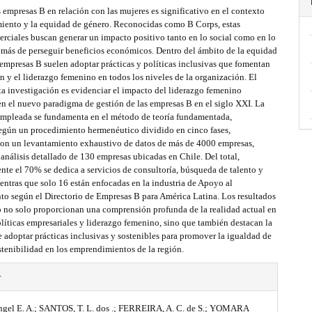
s empresas B en relación con las mujeres es significativo en el contexto
iento y la equidad de género. Reconocidas como B Corps, estas
rciales buscan generar un impacto positivo tanto en lo social como en lo
emás de perseguir beneficios económicos. Dentro del ámbito de la equidad
 empresas B suelen adoptar prácticas y políticas inclusivas que fomentan
ón y el liderazgo femenino en todos los niveles de la organización. El
ta investigación es evidenciar el impacto del liderazgo femenino
n el nuevo paradigma de gestión de las empresas B en el siglo XXI. La
mpleada se fundamenta en el método de teoría fundamentada,
según un procedimiento hermenéutico dividido en cinco fases,
n un levantamiento exhaustivo de datos de más de 4000 empresas,
análisis detallado de 130 empresas ubicadas en Chile. Del total,
te el 70% se dedica a servicios de consultoría, búsqueda de talento y
entras que solo 16 están enfocadas en la industria de Apoyo al
o según el Directorio de Empresas B para América Latina. Los resultados
o no solo proporcionan una comprensión profunda de la realidad actual en
líticas empresariales y liderazgo femenino, sino que también destacan la
 adoptar prácticas inclusivas y sostenibles para promover la igualdad de
stenibilidad en los emprendimientos de la región.
r
el E. A.; SANTOS, T. L. dos .; FERREIRA, A. C. de S.; YOMARA