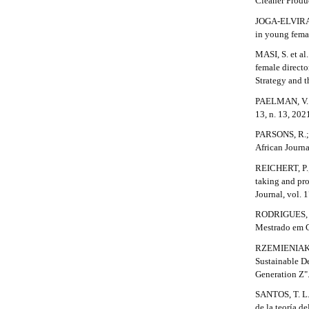
Cleaner Produc
l
e
JOGA-ELVIRA, L
_
in young femal
m
MASI, S. et al
e
female directo
n
Strategy and t
u
.
PAELMAN, V. et
s
13, n. 13, 202
i
PARSONS, R.; 
d
African Journ
e
b
REICHERT, P.;
a
taking and pro
r
Journal, vol. 1
#
#
RODRIGUES, J.
Mestrado em C
RZEMIENIAK, 
Sustainable D
Generation Z".
SANTOS, T. L.;
de la teoría d