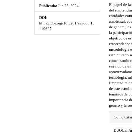
h
h
e
El papel de la
Publicado:
Jun 28, 2024
_
e
e
del emprendim
m
entidades come
DOI:
e
m
m
ambiental, ad
https://doi.org/10.5281/zenodo.13
n
de género, las
e
e
119627
u
la participaci
.
s
s
objetivo de es
m
emprendedor e
a
.
.
metodología e
i
estructurado 
b
b
n
comenzando co
_
seguido de un 
o
o
n
aproximadamen
a
o
o
tecnología, mi
v
Emprendimient
i
t
t
de este estudi
g
términos de po
s
s
a
importancia de
t
género y la so
t
t
i
o
#
r
r
Como Cita
n
#
#
a
a
#
DUQUE, Áng