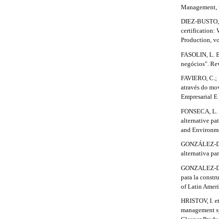
#
Management, v
m
e
#
DIEZ-BUSTO,
s
certification:
.
Production, vo
b
o
FASOLIN, L. B.
o
negócios". Rev
t
FAVIERO, C.;
s
através do mo
t
Empresarial E
r
a
FONSECA, L. et
p
alternative pa
3
and Environme
.
GONZÁLEZ-DÍAZ
a
alternativa pa
c
c
GONZALEZ-DIAZ
e
para la constr
s
of Latin Ameri
s
HRISTOV, I. et
i
management sy
b