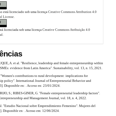
ho está licenciado sob uma licença
Creative Commons Attribution 4.0
al License
.
stá licenciada sob uma licença
Creative Commons Atribuição 4.0
al
.
ências
, A. et al. "Resilience, leadership and female entrepreneurship within
 SMEs: evidence from Latin America". Sustainability, vol. 13, n. 15, 2021.
. "Women's contributions to rural development: implications for
ip policy". International Journal of Entrepreneurial Behavior and
3]. Disponible en: . Acceso en: 23/01/2024.
JO, S.; RIBES-GINER, G. "Female entrepreneurial leadership factors".
Entrepreneurship and Management Journal, vol. 18, n. 4, 2022.
al. "Estudio Nacional sobre Emprendimiento Femenino". Mujeres del
]. Disponible en: . Acesso em: 12/06/2024.