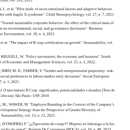
tion, vol. 293, 2021.
. et al. "Pilot study of socio-emotional factors and adaptive behavior
es with fragile X syndrome". Child Neuropsychology, vol. 27, n. 7, 2021.
. "Toward sustainable corporate behavior: the effect of the critical mass of
rs on environmental, social, and governance disclosure". Business
he Environment, vol. 30, n. 4, 2021.
 al. "The impact of B corp certification on growth". Sustainability, vol.
1.
KRUGELL, W. "Policy uncertainty, the economy and business". South
al of Economic and Management Sciences, vol. 25, n. 1, 2022.
 BIRD, M. D.; FARBER, V. "Gender and entrepreneurial propensity: risk-
social preferences in labour market entry decisions". Social Enterprise
7, n. 1, 2021.
 O movimento B Corp: significados, potencialidades e desafios (Tese de
iências). São Paulo: USP, 2016.
M.; WAWER, M. "Employer Branding in the Context of the Company’s
evelopment Strategy from the Perspective of Gender Diversity of
 Sustainability, vol. 13, n. 12, 2021.
 D’ONOFRIO, P. "¡¡¡Tajectorías de coraje!!! Mujeres en liderazgo a la luz
el techo de cristal". Boletim De Conjuntura (BOCA), vol. 16, n. 48, 2023.