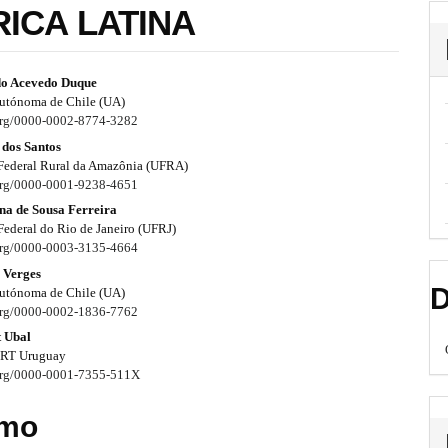
RICA LATINA
do Acevedo Duque
utónoma de Chile (UA)
.org/0000-0002-8774-3282
 dos Santos
Federal Rural da Amazônia (UFRA)
.org/0000-0001-9238-4651
ina de Sousa Ferreira
Federal do Rio de Janeiro (UFRJ)
.org/0000-0003-3135-4664
 Verges
D
utónoma de Chile (UA)
.org/0000-0002-1836-7762
 Ubal
ORT Uruguay
.org/0000-0001-7355-511X
mo