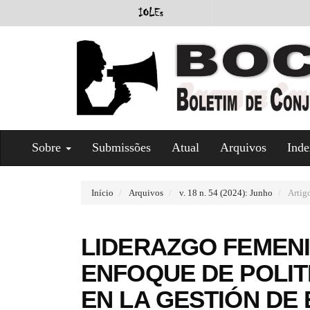
#
Sobre
Submissões
Atual
Arquivos
Inde
#
p
l
u
Início
Arquivos
v. 18 n. 54 (2024): Junho
Artig
g
i
n
LIDERAZGO FEMEN
s
.
ENFOQUE DE POLI
t
h
EN LA GESTIÓN DE
e
m