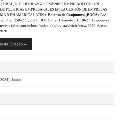
 I.; UBAL, N. P. LIDERAZGO FEMENINO EMPRENDEDOR: UN
DE POLITICAS EMPRESARALES EN LA GESTIÓN DE EMPRESAS
EMA B EN AMERICA LATINA.
Boletim de Conjuntura (BOCA)
, Boa
18, n. 54, p. 250–271, 2024. DOI: 10.5281/zenodo.13119627. Disponível
/revista.ioles.com.br/boca/index.php/revista/article/view/4920. Acesso
 2026.
s de Citação
 (2024): Junho