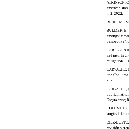
r
n
ATKINSON, C. 
_
american stat
t
c
n. 2, 2022.
i
o
BIRKS, M.; MI
n
c
t
BULMER, E.; 
e
amongst female
l
n
perspective". S
t
e
CARLSSON-KAN
#
and men in en
.
#
mitigation?". 
#
d
#
CARVALHO, J. 
p
trabalho: uma 
e
l
2023.
u
t
CARVALHO, J. 
g
a
public institu
i
Engineering Re
n
i
s
COLUMBUS, A. B
.
l
surgical depar
t
DIEZ-BUSTO, 
s
h
revisión siste
e