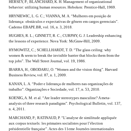
HERSEY, P.; BLANCHARD, K. H. Management of organizational
behavior: utilizing human resources. Hoboken: Prentice-Hall, 1969.
HRYNIEWIC, L. G. C.; VIANNA, M. A. “Mulheres em posição de
liderança: obstáculos e expectativas de gênero em cargos gerenciais”.
Caderno EBAPE.BR, vol. 16, n. 3, 2018.
HUGHES, R. L.; GINNETT, R. C.; CURPHY, G. J. Leadership enhancing
the lessons of experience. Nova York: McGraw-Hill, 2009.
HYMOWITZ, C.; SCHELLHARDT, T. D. “The glass ceiling: why
women & seem to break the invisible barrier that blocks them from the
top jobs”. The Wall Street Journal, vol. 19, 1986.
IBARRA, H.; OBODARU, O. “Women and the vision thing”. Harvard
Business Review, vol. 87, n. 1, 2009.
KANAN, L. A. “Poder e liderança de mulheres nas organizações de
trabalho”. Organizações e Sociedade, vol. 17, n. 53, 2010.
KOENIG, A. M. et al. “Are leader stereotypes masculine? A meta-
analysis of three research paradigms”. Psychological Bulletin, vol. 137,
n. 4, 2011.
MARCHAND, P.; RATINAUD, P. “L’analyse de similitude appliquée
aux corpus textuels: les primaires socialistes pour l’élection
présidentielle française”. Actes des 11eme Journées internationales