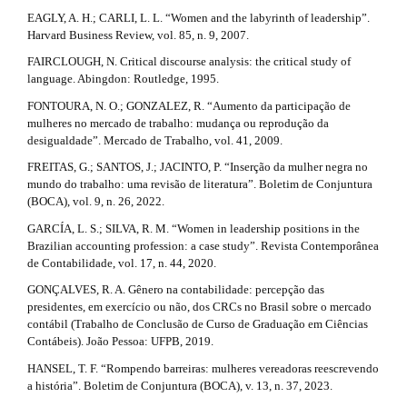
EAGLY, A. H.; CARLI, L. L. “Women and the labyrinth of leadership”.
Harvard Business Review, vol. 85, n. 9, 2007.
FAIRCLOUGH, N. Critical discourse analysis: the critical study of
language. Abingdon: Routledge, 1995.
FONTOURA, N. O.; GONZALEZ, R. “Aumento da participação de
mulheres no mercado de trabalho: mudança ou reprodução da
desigualdade”. Mercado de Trabalho, vol. 41, 2009.
FREITAS, G.; SANTOS, J.; JACINTO, P. “Inserção da mulher negra no
mundo do trabalho: uma revisão de literatura”. Boletim de Conjuntura
(BOCA), vol. 9, n. 26, 2022.
GARCÍA, L. S.; SILVA, R. M. “Women in leadership positions in the
Brazilian accounting profession: a case study”. Revista Contemporânea
de Contabilidade, vol. 17, n. 44, 2020.
GONÇALVES, R. A. Gênero na contabilidade: percepção das
presidentes, em exercício ou não, dos CRCs no Brasil sobre o mercado
contábil (Trabalho de Conclusão de Curso de Graduação em Ciências
Contábeis). João Pessoa: UFPB, 2019.
HANSEL, T. F. “Rompendo barreiras: mulheres vereadoras reescrevendo
a história”. Boletim de Conjuntura (BOCA), v. 13, n. 37, 2023.