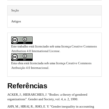
h
n
t
_
e
Seção
c
i
m
o
n
Artigos
c
e
t
e
l
s
n
e
t
.
#
.
Este trabalho está licenciado sob uma licença
Creative Commons
b
#
Attribution 4.0 International License
.
#
m
o
#
a
p
o
Esta obra está licenciada sob uma licença
Creative Commons
l
Atribuição 4.0 Internacional
.
i
t
u
g
n
s
i
Referências
n
#
t
s
#
.
ACKER, J.; HIERARCHIES, J. “Bodies: a theory of gendered
r
t
organizations”. Gender and Society, vol. 4, n. 2, 1990.
a
h
AHN, M.; HIRAI, R.; RHO, E. Y. “Gender inequality in accounting
e