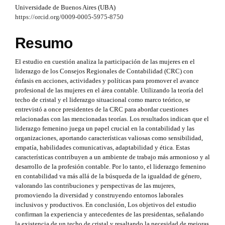
p
#
a
Universidade de Buenos Aires (UBA)
l
#
https://orcid.org/0009-0005-5975-8750
p
p
u
l
Resumo
3
u
g
g
.
El estudio en cuestión analiza la participación de las mujeres en el
i
i
liderazgo de los Consejos Regionales de Contabilidad (CRC) con
n
a
n
énfasis en acciones, actividades y políticas para promover el avance
s
r
profesional de las mujeres en el área contable. Utilizando la teoría del
.
s
techo de cristal y el liderazgo situacional como marco teórico, se
t
t
entrevistó a once presidentes de la CRC para abordar cuestiones
h
.
relacionadas con las mencionadas teorías. Los resultados indican que el
e
i
liderazgo femenino juega un papel crucial en la contabilidad y las
m
t
organizaciones, aportando características valiosas como sensibilidad,
e
c
h
empatía, habilidades comunicativas, adaptabilidad y ética. Estas
s
l
características contribuyen a un ambiente de trabajo más armonioso y al
.
e
desarrollo de la profesión contable. Por lo tanto, el liderazgo femenino
b
e
en contabilidad va más allá de la búsqueda de la igualdad de género,
o
m
valorando las contribuciones y perspectivas de las mujeres,
o
.
promoviendo la diversidad y construyendo entornos laborales
t
e
inclusivos y productivos. En conclusión, Los objetivos del estudio
s
s
s
confirman la experiencia y antecedentes de las presidentas, señalando
t
la existencia de un techo de cristal y resaltando la necesidad de mejoras