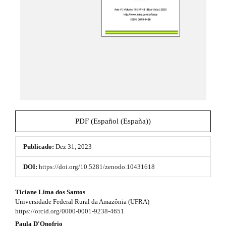
t
e
_
h
m
e
e
n
u
m
.
e
m
a
s
i
n
.
_
b
n
PDF (Español (España))
a
o
v
i
Publicado:
Dez 31, 2023
o
g
a
t
DOI:
https://doi.org/10.5281/zenodo.10431618
t
s
i
#
Ticiane Lima dos Santos
o
t
Universidade Federal Rural da Amazônia (UFRA)
n
#
https://orcid.org/0000-0001-9238-4651
#
r
#
Paula D'Onofrio