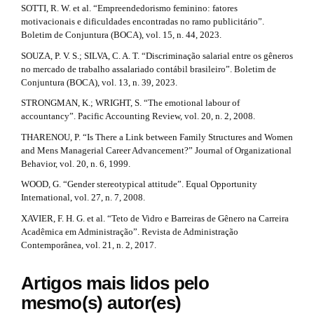
SOTTI, R. W. et al. “Empreendedorismo feminino: fatores
motivacionais e dificuldades encontradas no ramo publicitário”.
Boletim de Conjuntura (BOCA), vol. 15, n. 44, 2023.
SOUZA, P. V. S.; SILVA, C. A. T. “Discriminação salarial entre os gêneros
no mercado de trabalho assalariado contábil brasileiro”. Boletim de
Conjuntura (BOCA), vol. 13, n. 39, 2023.
STRONGMAN, K.; WRIGHT, S. “The emotional labour of
accountancy”. Pacific Accounting Review, vol. 20, n. 2, 2008.
THARENOU, P. “Is There a Link between Family Structures and Women
and Mens Managerial Career Advancement?” Journal of Organizational
Behavior, vol. 20, n. 6, 1999.
WOOD, G. “Gender stereotypical attitude”. Equal Opportunity
International, vol. 27, n. 7, 2008.
XAVIER, F. H. G. et al. “Teto de Vidro e Barreiras de Gênero na Carreira
Acadêmica em Administração”. Revista de Administração
Contemporânea, vol. 21, n. 2, 2017.
Artigos mais lidos pelo
mesmo(s) autor(es)