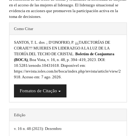
i
r
.
en el acceso de las mujeres al liderazgo. El liderazgo situacional se
a
d
evidencia en acciones que promueven la participación activa en la
p
b
toma de decisiones.
3
e
o
.
#
b
Como Citar
a
o
#
c
a
c
SANTOS, T. L. dos .; D’ONOFRIO, P. ¡¡¡TAJECTORÍAS DE
t
p
e
CORAJE!!! MUJERES EN LIDERAZGO A LA LUZ DE LA
r
s
s
TEORÍA DEL TECHO DE CRISTAL.
Boletim de Conjuntura
l
s
#
(BOCA)
, Boa Vista, v. 16, n. 48, p. 394–419, 2023. DOI:
t
i
u
10.5281/zenodo.10431618. Disponível em:
#
b
https://revista.ioles.com.br/boca/index.php/revista/article/view/2
r
g
l
918. Acesso em: 7 ago. 2026.
e
a
i
_
Fomatos de Citação
m
p
n
e
3
n
s
u
.
.
Edição
.
m
a
t
a
v. 16 n. 48 (2023): Dezembro
i
r