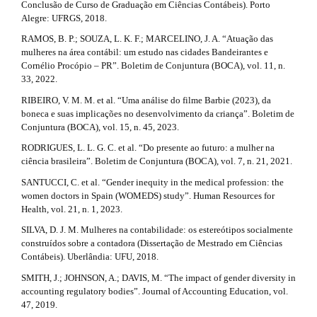
Conclusão de Curso de Graduação em Ciências Contábeis). Porto
Alegre: UFRGS, 2018.
RAMOS, B. P.; SOUZA, L. K. F.; MARCELINO, J. A. “Atuação das
mulheres na área contábil: um estudo nas cidades Bandeirantes e
Cornélio Procópio – PR”. Boletim de Conjuntura (BOCA), vol. 11, n.
33, 2022.
RIBEIRO, V. M. M. et al. “Uma análise do filme Barbie (2023), da
boneca e suas implicações no desenvolvimento da criança”. Boletim de
Conjuntura (BOCA), vol. 15, n. 45, 2023.
RODRIGUES, L. L. G. C. et al. “Do presente ao futuro: a mulher na
ciência brasileira”. Boletim de Conjuntura (BOCA), vol. 7, n. 21, 2021.
SANTUCCI, C. et al. “Gender inequity in the medical profession: the
women doctors in Spain (WOMEDS) study”. Human Resources for
Health, vol. 21, n. 1, 2023.
SILVA, D. J. M. Mulheres na contabilidade: os estereótipos socialmente
construídos sobre a contadora (Dissertação de Mestrado em Ciências
Contábeis). Uberlândia: UFU, 2018.
SMITH, J.; JOHNSON, A.; DAVIS, M. “The impact of gender diversity in
accounting regulatory bodies”. Journal of Accounting Education, vol.
47, 2019.