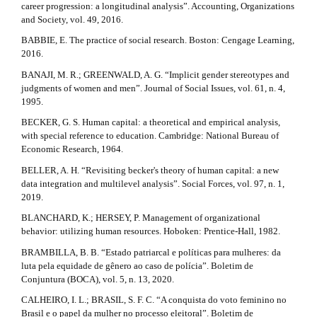
career progression: a longitudinal analysis”. Accounting, Organizations
p
m
and Society, vol. 49, 2016.
e
3
s
BABBIE, E. The practice of social research. Boston: Cengage Learning,
.
.
2016.
b
BANAJI, M. R.; GREENWALD, A. G. “Implicit gender stereotypes and
a
o
judgments of women and men”. Journal of Social Issues, vol. 61, n. 4,
o
r
1995.
t
s
BECKER, G. S. Human capital: a theoretical and empirical analysis,
t
t
with special reference to education. Cambridge: National Bureau of
r
i
Economic Research, 1964.
a
BELLER, A. H. “Revisiting becker's theory of human capital: a new
c
p
data integration and multilevel analysis”. Social Forces, vol. 97, n. 1,
3
l
2019.
.
a
e
BLANCHARD, K.; HERSEY, P. Management of organizational
c
behavior: utilizing human resources. Hoboken: Prentice-Hall, 1982.
c
.
BRAMBILLA, B. B. “Estado patriarcal e políticas para mulheres: da
e
d
luta pela equidade de gênero ao caso de polícia”. Boletim de
s
Conjuntura (BOCA), vol. 5, n. 13, 2020.
s
e
i
CALHEIRO, I. L.; BRASIL, S. F. C. “A conquista do voto feminino no
b
t
Brasil e o papel da mulher no processo eleitoral”. Boletim de