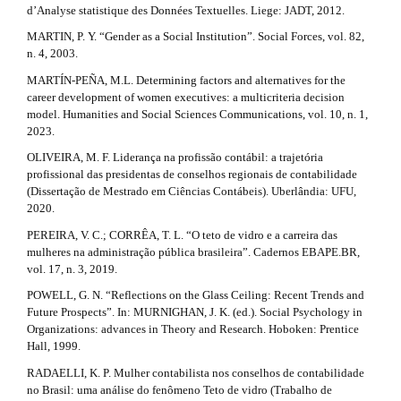
d’Analyse statistique des Données Textuelles. Liege: JADT, 2012.
MARTIN, P. Y. “Gender as a Social Institution”. Social Forces, vol. 82,
n. 4, 2003.
MARTÍN-PEÑA, M.L. Determining factors and alternatives for the
career development of women executives: a multicriteria decision
model. Humanities and Social Sciences Communications, vol. 10, n. 1,
2023.
OLIVEIRA, M. F. Liderança na profissão contábil: a trajetória
profissional das presidentas de conselhos regionais de contabilidade
(Dissertação de Mestrado em Ciências Contábeis). Uberlândia: UFU,
2020.
PEREIRA, V. C.; CORRÊA, T. L. “O teto de vidro e a carreira das
mulheres na administração pública brasileira”. Cadernos EBAPE.BR,
vol. 17, n. 3, 2019.
POWELL, G. N. “Reflections on the Glass Ceiling: Recent Trends and
Future Prospects”. In: MURNIGHAN, J. K. (ed.). Social Psychology in
Organizations: advances in Theory and Research. Hoboken: Prentice
Hall, 1999.
RADAELLI, K. P. Mulher contabilista nos conselhos de contabilidade
no Brasil: uma análise do fenômeno Teto de vidro (Trabalho de