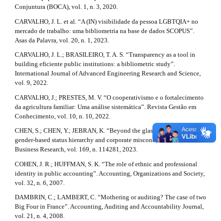
l
Conjuntura (BOCA), vol. 1, n. 3, 2020.
a
e
_
CARVALHO, J. L. et al. “A (IN) visibilidade da pessoa LGBTQIA+ no
i
m
mercado de trabalho: uma bibliometria na base de dados SCOPUS”.
e
Asas da Palavra, vol. 20, n. 1, 2023.
l
n
CARVALHO, J. L.; BRASILEIRO, T. A. S. “Transparency as a tool in
u
s
building eficiente public institutions: a bibliometric study”.
.
International Journal of Advanced Engineering Research and Science,
#
s
vol. 9, 2022.
i
#
d
CARVALHO, J.; PRESTES, M. V. “O cooperativismo e o fortalecimento
e
da agricultura familiar: Uma análise sistemática”. Revista Gestão em
b
Conhecimento, vol. 10, n. 10, 2022.
a
CHEN, S.; CHEN, Y.; JEBRAN, K. “Beyond the glass ceiling: Informal
r
gender-based status hierarchy and corporate misconduct”. Journal of
#
Business Research, vol. 169, n. 114281, 2023.
#
COHEN, J. R.; HUFFMAN, S. K. “The role of ethnic and professional
identity in public accounting”. Accounting, Organizations and Society,
vol. 32, n. 6, 2007.
DAMBRIN, C.; LAMBERT, C. “Mothering or auditing? The case of two
Big Four in France”. Accounting, Auditing and Accountability Journal,
vol. 21, n. 4, 2008.