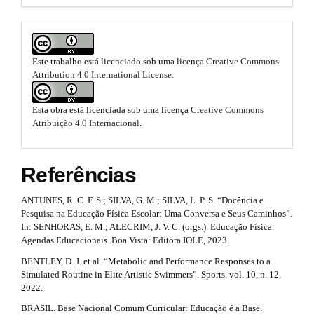
s
m
#
e
.
s
b
.
Este trabalho está licenciado sob uma licença
Creative Commons
b
o
Attribution 4.0 International License
.
o
o
o
t
Esta obra está licenciada sob uma licença
Creative Commons
s
t
Atribuição 4.0 Internacional
.
t
s
r
a
t
Referências
p
3
r
.
ANTUNES, R. C. F. S.; SILVA, G. M.; SILVA, L. P. S. “Docência e
a
a
Pesquisa na Educação Física Escolar: Uma Conversa e Seus Caminhos”.
c
In: SENHORAS, E. M.; ALECRIM, J. V. C. (orgs.). Educação Física:
p
c
Agendas Educacionais. Boa Vista: Editora IOLE, 2023.
e
3
BENTLEY, D. J. et al. “Metabolic and Performance Responses to a
s
Simulated Routine in Elite Artistic Swimmers”. Sports, vol. 10, n. 12,
s
.
2022.
i
b
a
BRASIL. Base Nacional Comum Curricular: Educação é a Base.