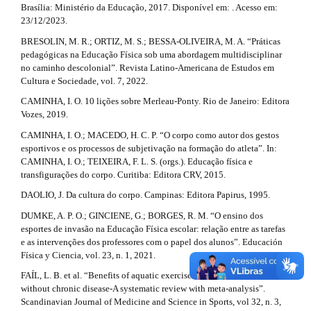
l
Brasília: Ministério da Educação, 2017. Disponível em: . Acesso em:
r
e
23/12/2023.
_
t
BRESOLIN, M. R.; ORTIZ, M. S.; BESSA-OLIVEIRA, M. A. “Práticas
m
pedagógicas na Educação Física sob uma abordagem multidisciplinar
e
i
no caminho descolonial”. Revista Latino-Americana de Estudos em
n
Cultura e Sociedade, vol. 7, 2022.
c
u
.
CAMINHA, I. O. 10 lições sobre Merleau-Ponty. Rio de Janeiro: Editora
l
s
Vozes, 2019.
i
e
CAMINHA, I. O.; MACEDO, H. C. P. “O corpo como autor dos gestos
d
esportivos e os processos de subjetivação na formação do atleta”. In:
e
.
CAMINHA, I. O.; TEIXEIRA, F. L. S. (orgs.). Educação física e
b
d
transfigurações do corpo. Curitiba: Editora CRV, 2015.
a
r
DAOLIO, J. Da cultura do corpo. Campinas: Editora Papirus, 1995.
e
#
#
DUMKE, A. P. O.; GINCIENE, G.; BORGES, R. M. “O ensino dos
t
esportes de invasão na Educação Física escolar: relação entre as tarefas
e as intervenções dos professores com o papel dos alunos”. Educación
a
Física y Ciencia, vol. 23, n. 1, 2021.
i
FAÍL, L. B. et al. “Benefits of aquatic exercise in adults with and
l
without chronic disease-A systematic review with meta-analysis”.
Scandinavian Journal of Medicine and Science in Sports, vol 32, n. 3,