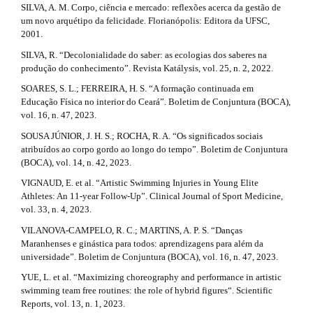
SILVA, A. M. Corpo, ciência e mercado: reflexões acerca da gestão de
um novo arquétipo da felicidade. Florianópolis: Editora da UFSC,
2001.
SILVA, R. “Decolonialidade do saber: as ecologias dos saberes na
produção do conhecimento”. Revista Katálysis, vol. 25, n. 2, 2022.
SOARES, S. L.; FERREIRA, H. S. “A formação continuada em
Educação Física no interior do Ceará”. Boletim de Conjuntura (BOCA),
vol. 16, n. 47, 2023.
SOUSA JÚNIOR, J. H. S.; ROCHA, R. A. “Os significados sociais
atribuídos ao corpo gordo ao longo do tempo”. Boletim de Conjuntura
(BOCA), vol. 14, n. 42, 2023.
VIGNAUD, E. et al. “Artistic Swimming Injuries in Young Elite
Athletes: An 11-year Follow-Up”. Clinical Journal of Sport Medicine,
vol. 33, n. 4, 2023.
VILANOVA-CAMPELO, R. C.; MARTINS, A. P. S. “Danças
Maranhenses e ginástica para todos: aprendizagens para além da
universidade”. Boletim de Conjuntura (BOCA), vol. 16, n. 47, 2023.
YUE, L. et al. “Maximizing choreography and performance in artistic
swimming team free routines: the role of hybrid figures“. Scientific
Reports, vol. 13, n. 1, 2023.