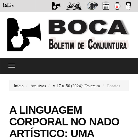
#
T
#
o
p
g
l
g
u
Início
Arquivos
v. 17 n. 50 (2024): Fevereiro
Ensaios
l
g
e
i
n
n
A LINGUAGEM
a
s
v
.
CORPORAL NO NADO
i
t
g
h
ARTÍSTICO: UMA
a
e
t
m