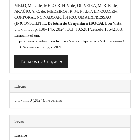
#
.
n
MELO, M. L. de; MELO, R. H. V. de; OLIVEIRA, M. R. R. de;
p
_
a
ARAÚJO, A. C. de; MEDEIROS, R. M. N. de. A LINGUAGEM
c
CORPORAL NO NADO ARTÍSTICO: UMA EXPRESSÃO
l
o
r
(IN)CONSCIENTE.
Boletim de Conjuntura (BOCA)
, Boa Vista,
n
u
v. 17, n. 50, p. 130–145, 2024. DOI: 10.5281/zenodo.10642568.
t
t
Disponível em:
e
g
https://revista.ioles.com.br/boca/index.php/revista/article/view/3
i
n
308. Acesso em: 7 ago. 2026.
i
t
c
#
n
Fomatos de Citação
#
l
#
s
e
#
p
.
.
l
Edição
t
u
m
g
v. 17 n. 50 (2024): Fevereiro
h
i
a
n
e
i
s
m
Seção
.
n
t
e
h
#
Ensaios
e