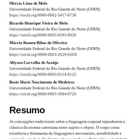
#
Mércia Lima de Melo
#
a
Universidade Federal do Rio Grande do Norte (UFRN)
#
#
p
https://orcid.org/0000-0002-5417-6736
p
l
p
Ricardo Henrique Vieira de Melo
3
u
Universidade Federal do Rio Grande do Norte (UFRN)
g
l
https://orcid.org/0000-0003-0595-6020
.
i
Márcio Romeu Ribas de Oliveira
u
n
a
Universidade Federal do Rio Grande do Norte (UFRN)
s
g
https://orcid.org/0000-0003-2629-920X
r
.
Allyson Carvalho de Araújo
t
i
t
Universidade Federal do Rio Grande do Norte (UFRN)
h
n
https://orcid.org/0000-0003-0114-8122
e
i
m
Rosie Marie Nascimento de Medeiros
s
e
c
Universidade Federal do Rio Grande do Norte (UFRN)
s
https://orcid.org/0000-0003-3984-0720
.
l
.
b
t
e
Resumo
o
h
o
.
As concepções tradicionais sobre a linguagem corporal reproduzem a
t
e
s
clássica dicotomia cartesiana entre sujeito e objeto. O corpo como
s
existência e ferramenta de linguagem é movimento, sensibilidade e
t
m