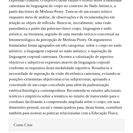
i
expressão criadora. O objetivo desse estudo é refletir sobre a dualidade
r
cartesiana da linguagem do corpo no contexto do Nado Artístico, a
a
e
d
partir das lentes de Merleau-Ponty. Trata-se de um ensaio teórico
p
s
enquanto meio de análise, de observações e de recomendações em
3
e
relação ao objeto de reflexão. Busca-se, inicialmente, uma visão
.
.
b
panorâmica a partir das palavras-chave corpo, linguagem e nado
a
artístico, na literatura, seguido de uma imersão teócico-conceitual na
c
b
a
fenomenológica da percepção de Merleau-Ponty. Os argumentos
c
formulados foram agrupados em três categorias: sobre o corpo no nado
e
o
r
artístico; a linguagem corporal no nado artístico; e superação da
s
o
linguagem corporal cartesiana. Ocorreu a valorização de aspectos
s
#
objetivos e subjetivos expressos através da linguagem corporal
i
t
#
conforme os requisitos desta modalidade esportiva. Ressalta-se a
b
necessidade de superação da visão dicotômica cartesiana, evitando-se
l
s
posições extremistas objetivistas e/ou subjetivistas, apoiando a
e
concretude de um corpo concebido para além da padronização
_
t
estética/fisiológica contemporânea. Recomenda-se estudos adicionais
m
r
teóricos e empíricos sobre a temática no intuito de transcender para o
e
cotidiano facilitando a compreensão ampliada sobre o corpo, em suas
n
a
dimensões pessoal, social e emancipadora para, dessa forma, contribuir
u
também para nortear as práticas relacionadas com a Educação Física.
.
p
m
#
3
a
Como Citar
i