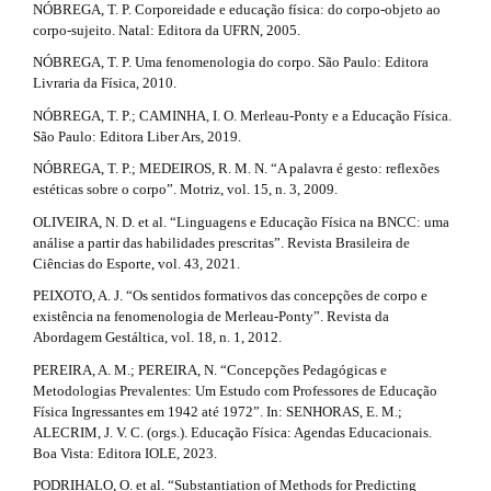
NÓBREGA, T. P. Corporeidade e educação física: do corpo-objeto ao
corpo-sujeito. Natal: Editora da UFRN, 2005.
NÓBREGA, T. P. Uma fenomenologia do corpo. São Paulo: Editora
Livraria da Física, 2010.
NÓBREGA, T. P.; CAMINHA, I. O. Merleau-Ponty e a Educação Física.
São Paulo: Editora Liber Ars, 2019.
NÓBREGA, T. P.; MEDEIROS, R. M. N. “A palavra é gesto: reflexões
estéticas sobre o corpo”. Motriz, vol. 15, n. 3, 2009.
OLIVEIRA, N. D. et al. “Linguagens e Educação Física na BNCC: uma
análise a partir das habilidades prescritas”. Revista Brasileira de
Ciências do Esporte, vol. 43, 2021.
PEIXOTO, A. J. “Os sentidos formativos das concepções de corpo e
existência na fenomenologia de Merleau-Ponty”. Revista da
Abordagem Gestáltica, vol. 18, n. 1, 2012.
PEREIRA, A. M.; PEREIRA, N. “Concepções Pedagógicas e
Metodologias Prevalentes: Um Estudo com Professores de Educação
Física Ingressantes em 1942 até 1972”. In: SENHORAS, E. M.;
ALECRIM, J. V. C. (orgs.). Educação Física: Agendas Educacionais.
Boa Vista: Editora IOLE, 2023.
PODRIHALO, O. et al. “Substantiation of Methods for Predicting