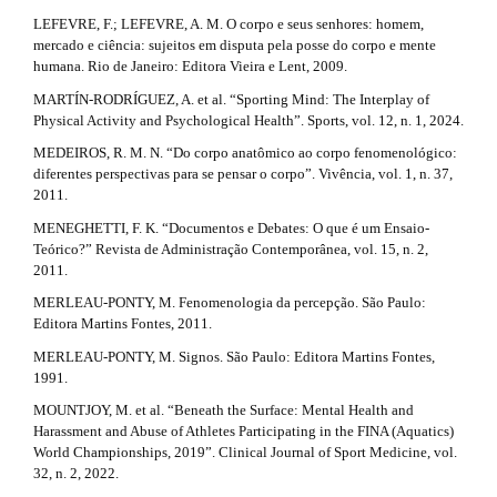
LEFEVRE, F.; LEFEVRE, A. M. O corpo e seus senhores: homem,
mercado e ciência: sujeitos em disputa pela posse do corpo e mente
humana. Rio de Janeiro: Editora Vieira e Lent, 2009.
MARTÍN-RODRÍGUEZ, A. et al. “Sporting Mind: The Interplay of
Physical Activity and Psychological Health”. Sports, vol. 12, n. 1, 2024.
MEDEIROS, R. M. N. “Do corpo anatômico ao corpo fenomenológico:
diferentes perspectivas para se pensar o corpo”. Vivência, vol. 1, n. 37,
2011.
MENEGHETTI, F. K. “Documentos e Debates: O que é um Ensaio-
Teórico?” Revista de Administração Contemporânea, vol. 15, n. 2,
2011.
MERLEAU-PONTY, M. Fenomenologia da percepção. São Paulo:
Editora Martins Fontes, 2011.
MERLEAU-PONTY, M. Signos. São Paulo: Editora Martins Fontes,
1991.
MOUNTJOY, M. et al. “Beneath the Surface: Mental Health and
Harassment and Abuse of Athletes Participating in the FINA (Aquatics)
World Championships, 2019”. Clinical Journal of Sport Medicine, vol.
32, n. 2, 2022.