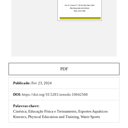
t
e
_
h
m
e
e
n
u
m
.
e
m
a
s
i
n
.
_
b
n
PDF
a
o
v
i
Publicado:
Fev 23, 2024
o
g
a
t
DOI:
https://doi.org/10.5281/zenodo.10642568
t
s
i
Palavras-chave:
o
Cinésica, Educação Física e Treinamento, Esportes Aquáticos
t
n
Kinesics, Physical Education and Training, Water Sports
#
r
#