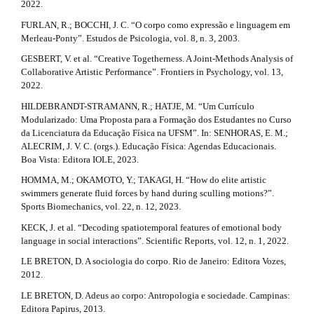
s
2022.
#
FURLAN, R.; BOCCHI, J. C. “O corpo como expressão e linguagem em
Merleau-Ponty”. Estudos de Psicologia, vol. 8, n. 3, 2003.
#
GESBERT, V. et al. “Creative Togetherness. A Joint-Methods Analysis of
Collaborative Artistic Performance”. Frontiers in Psychology, vol. 13,
2022.
HILDEBRANDT-STRAMANN, R.; HATJE, M. “Um Currículo
Modularizado: Uma Proposta para a Formação dos Estudantes no Curso
da Licenciatura da Educação Física na UFSM”. In: SENHORAS, E. M.;
ALECRIM, J. V. C. (orgs.). Educação Física: Agendas Educacionais.
Boa Vista: Editora IOLE, 2023.
HOMMA, M.; OKAMOTO, Y.; TAKAGI, H. “How do elite artistic
swimmers generate fluid forces by hand during sculling motions?”.
Sports Biomechanics, vol. 22, n. 12, 2023.
KECK, J. et al. “Decoding spatiotemporal features of emotional body
language in social interactions”. Scientific Reports, vol. 12, n. 1, 2022.
LE BRETON, D. A sociologia do corpo. Rio de Janeiro: Editora Vozes,
2012.
LE BRETON, D. Adeus ao corpo: Antropologia e sociedade. Campinas:
Editora Papirus, 2013.