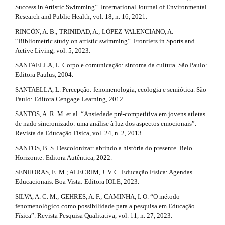
Success in Artistic Swimming”. International Journal of Environmental
Research and Public Health, vol. 18, n. 16, 2021.
RINCÓN, A. B.; TRINIDAD, A.; LÓPEZ-VALENCIANO, A.
“Bibliometric study on artistic swimming”. Frontiers in Sports and
Active Living, vol. 5, 2023.
SANTAELLA, L. Corpo e comunicação: sintoma da cultura. São Paulo:
Editora Paulus, 2004.
SANTAELLA, L. Percepção: fenomenologia, ecologia e semiótica. São
Paulo: Editora Cengage Learning, 2012.
SANTOS, A. R. M. et al. “Ansiedade pré-competitiva em jovens atletas
de nado sincronizado: uma análise à luz dos aspectos emocionais”.
Revista da Educação Física, vol. 24, n. 2, 2013.
SANTOS, B. S. Descolonizar: abrindo a história do presente. Belo
Horizonte: Editora Autêntica, 2022.
SENHORAS, E. M.; ALECRIM, J. V. C. Educação Física: Agendas
Educacionais. Boa Vista: Editora IOLE, 2023.
SILVA, A. C. M.; GEHRES, A. F.; CAMINHA, I. O. “O método
fenomenológico como possibilidade para a pesquisa em Educação
Física”. Revista Pesquisa Qualitativa, vol. 11, n. 27, 2023.