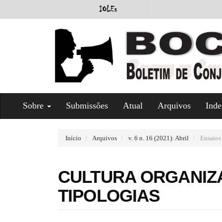
#
Sobre
Submissões
Atual
Arquivos
Inde
#
p
l
u
Início
Arquivos
v. 6 n. 16 (2021): Abril
Ensaios
g
i
n
CULTURA ORGANIZA
s
.
TIPOLOGIAS
t
h
e
m