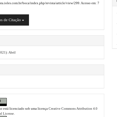
ista.ioles.com.br/boca/index.php/revista/article/view/299. Acesso em: 7
s de Citação
2021): Abril
ho está licenciado sob uma licença
Creative Commons Attribution 4.0
al License
.