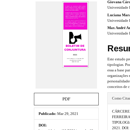
#
#
Giovana Cárc
e
Universidade 
s
#
#
Luciana Mara
.
p
p
Universidade 
b
o
Max André Ar
l
l
o
Universidade 
t
u
u
s
Resu
t
g
g
r
i
i
Este estudo pr
a
tipologias. Po
p
n
n
essa a base pa
3
organizações s
.
s
s
personalidades
a
conceitos de c
c
.
.
c
#
t
t
e
Como Cita
PDF
s
#
h
h
s
CÁRCERES 
p
Publicado:
Mar 29, 2021
i
e
e
FERREIRA
b
TIPOLOGI
l
DOI:
l
m
m
2021. DOI: