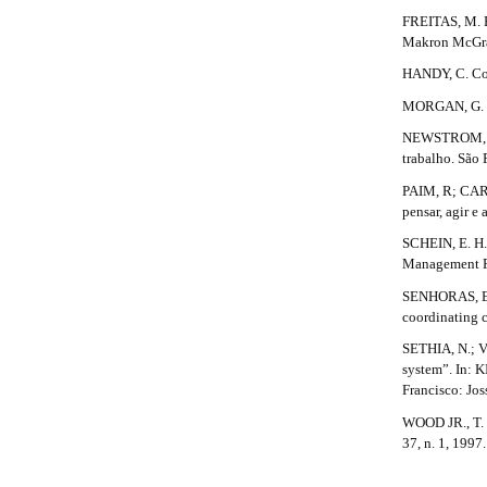
r
i
a
#
a
FREITAS, M. E
c
p
Makron McGra
r
3
HANDY, C. Com
l
.
#
a
MORGAN, G. Im
e
#
c
NEWSTROM, J.
c
.
trabalho. São
e
d
s
PAIM, R; CAR
s
pensar, agir e
e
i
SCHEIN, E. H.
b
t
Management Re
l
e
a
SENHORAS, E. 
_
coordinating c
i
m
SETHIA, N.; V
e
l
system”. In: K
n
Francisco: Jos
u
s
.
WOOD JR., T. 
m
#
37, n. 1, 1997.
a
#
i