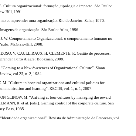
. Cultura organizacional: formação, tipologia e impacto. São Paulo:
w-Hill, 1991.
o compreender uma organização. Rio de Janeiro: Zahar, 1976.
agens da organização. São Paulo: Atlas, 1996.
 W. Comportamento Organizacional: o comportamento humano no
 Paulo: McGraw-Hill, 2008.
DOSO, V; CAULLIRAUX, H; CLEMENTE, R. Gestão de processos:
 aprender. Porto Alegre: Bookman, 2009.
 “Coming to a New Awereness of Organizational Culture”. Sloan
view, vol 25, n. 2, 1984.
M. “Culture in hospital organizations and cultural policies for
ommunication and learning”. RECIIS, vol. 1, n. 1, 2007.
ON GLINOW, M. “Arriving at four cultures by managing the reward
ILMANN, R. et al. (eds.). Gaining control of the corporate culture. San
sey-Bass, 1985.
“Identidade organizacional”. Revista de Administração de Empresas, vol.