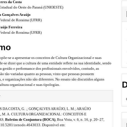
eres da Costa
Estadual do Oeste do Paraná (UNIOESTE)
 Gonçalves Araújo
Federal de Roraima (UFRR)
aújo Ferreira
Federal de Roraima (UFRR)
mo
opõe-se a apresentar os conceitos de Cultura Organizacional e suas
de-se dizer que a cultura de uma entidade reflete na sua identidade, sendo
ra gestão e performance dos profissionais envolvidos, contudo, as
ão tão variadas quanto as pessoas, visto que pessoas possuem
, e organizações não são diferentes. No ensaio são discutidos alguns
D
ultura organizacional e suas tipologias.
r
DA COSTA, G. .; GONÇALVES ARAÚJO, L. M.; ARAÚJO
, M. A. CULTURA ORGANIZACIONAL: CONCEITOS E
AS.
Boletim de Conjuntura (BOCA)
, Boa Vista, v. 6, n. 16, p. 20–27,
 10.5281/zenodo.4643033. Disponível em: