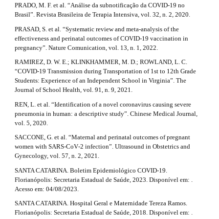
PRADO, M. F. et al. “Análise da subnotificação da COVID-19 no
Brasil”. Revista Brasileira de Terapia Intensiva, vol. 32, n. 2, 2020.
PRASAD, S. et al. “Systematic review and meta-analysis of the
effectiveness and perinatal outcomes of COVID-19 vaccination in
pregnancy”. Nature Comunication, vol. 13, n. 1, 2022.
RAMIREZ, D. W. E.; KLINKHAMMER, M. D.; ROWLAND, L. C.
“COVID‐19 Transmission during Transportation of 1st to 12th Grade
Students: Experience of an Independent School in Virginia”. The
Journal of School Health, vol. 91, n. 9, 2021.
REN, L. et al. “Identification of a novel coronavirus causing severe
pneumonia in human: a descriptive study”. Chinese Medical Journal,
vol. 5, 2020.
SACCONE, G. et al. “Maternal and perinatal outcomes of pregnant
women with SARS‐CoV‐2 infection”. Ultrasound in Obstetrics and
Gynecology, vol. 57, n. 2, 2021.
SANTA CATARINA. Boletim Epidemiológico COVID-19.
Florianópolis: Secretaria Estadual de Saúde, 2023. Disponível em: .
Acesso em: 04/08/2023.
SANTA CATARINA. Hospital Geral e Maternidade Tereza Ramos.
Florianópolis: Secretaria Estadual de Saúde, 2018. Disponível em: .