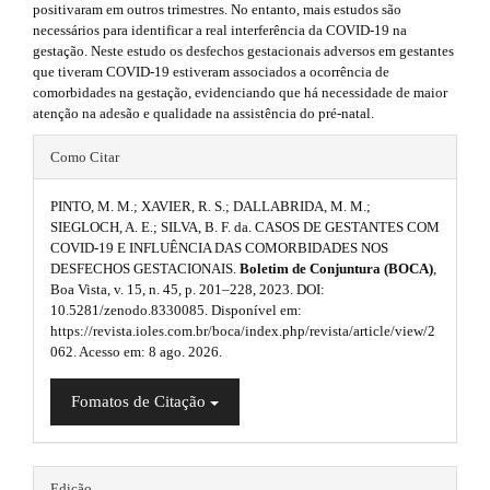
3
n
positivaram em outros trimestres. No entanto, mais estudos são
_
necessários para identificar a real interferência da COVID-19 na
.
c
gestação. Neste estudo os desfechos gestacionais adversos em gestantes
o
que tiveram COVID-19 estiveram associados a ocorrência de
a
n
comorbidades na gestação, evidenciando que há necessidade de maior
t
atenção na adesão e qualidade na assistência do pré-natal.
r
e
#
t
n
Como Citar
t
#
i
#
PINTO, M. M.; XAVIER, R. S.; DALLABRIDA, M. M.;
p
#
c
SIEGLOCH, A. E.; SILVA, B. F. da. CASOS DE GESTANTES COM
#
COVID-19 E INFLUÊNCIA DAS COMORBIDADES NOS
l
#
l
DESFECHOS GESTACIONAIS.
Boletim de Conjuntura (BOCA)
,
p
u
Boa Vista, v. 15, n. 45, p. 201–228, 2023. DOI:
e
l
10.5281/zenodo.8330085. Disponível em:
u
g
https://revista.ioles.com.br/boca/index.php/revista/article/view/2
.
g
062. Acesso em: 8 ago. 2026.
i
i
m
n
n
Fomatos de Citação
s
a
.
s
i
t
h
.
n
e
Edição