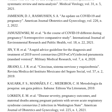
systematic review and meta-analysis”. Medical Virology, vol. 31, n. 5,
2021.
JAMIESON, D. J.; RASMUSSEN, S. A. “An update on COVID-19 and
pregnancy”. American Journal Obstetrics and Gynecology, vol. 226, n.
2, 2022.
JANUSZEWSKI, M. et al. “Is the course of COVID-19 different during
pregnancy? A retrospective comparative study”. International Journal of
Environmental Research and Public Health, vol. 18, n. 22, 2021.
JIN, Y. H. et al. “A rapid advice guideline for the diagnosis and
treatment of 2019 novel coronavirus (2019-nCoV) infected pneumonia
(standard version)”. Military Medical Research, vol. 7, n. 4, 2020.
JIRANO, L. J. R. et al. “Citocinas, sistema nervioso y esquizofrenia”.
Revista Medica del Instituto Mexicano del Seguro Social, vol. 57, n. 2,
2019.
KAUARK, F. S.; MANHÃES, F. C.; MEDEIROS, C. H. Metodologia da
pesquisa: um guia prático. Itabuna: Editora Via Litterarum, 2010.
LOKKEN, E. M. et al. “Disease severity, pregnancy outcomes, and
maternal deaths among pregnant patients with severe acute respiratory
syndrome coronavirus 2 infection in Washington State”. American
Journal of Obstetrics and Gynecology, vol. 225, n. 1, 2021.