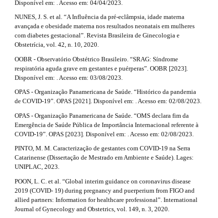
Disponível em: . Acesso em: 04/04/2023.
NUNES, J. S. et al. “A Influência da pré-eclâmpsia, idade materna
avançada e obesidade materna nos resultados neonatais em mulheres
com diabetes gestacional”. Revista Brasileira de Ginecologia e
Obstetrícia, vol. 42, n. 10, 2020.
OOBR - Observatório Obstétrico Brasileiro. “SRAG: Síndrome
respiratória aguda grave em gestantes e puérperas”. OOBR [2023].
Disponível em: . Acesso em: 03/08/2023.
OPAS - Organização Panamericana de Saúde. “Histórico da pandemia
de COVID-19”. OPAS [2021]. Disponível em: . Acesso em: 02/08/2023.
OPAS - Organização Panamericana de Saúde. “OMS declara fim da
Emergência de Saúde Pública de Importância Internacional referente à
COVID-19”. OPAS [2023]. Disponível em: . Acesso em: 02/08/2023.
PINTO, M. M. Caracterização de gestantes com COVID-19 na Serra
Catarinense (Dissertação de Mestrado em Ambiente e Saúde). Lages:
UNIPLAC, 2023.
POON, L. C. et al. “Global interim guidance on coronavirus disease
2019 (COVID- 19) during pregnancy and puerperium from FIGO and
allied partners: Information for healthcare professional”. International
Journal of Gynecology and Obstetrics, vol. 149, n. 3, 2020.