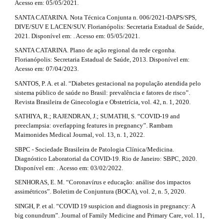
Acesso em: 05/05/2021.
SANTA CATARINA. Nota Técnica Conjunta n. 006/2021-DAPS/SPS,
DIVE/SUV E LACEN/SUV. Florianópolis: Secretaria Estadual de Saúde,
2021. Disponível em: . Acesso em: 05/05/2021.
SANTA CATARINA. Plano de ação regional da rede cegonha.
Florianópolis: Secretaria Estadual de Saúde, 2013. Disponível em:
Acesso em: 07/04/2023.
SANTOS, P. A. et al. “Diabetes gestacional na população atendida pelo
sistema público de saúde no Brasil: prevalência e fatores de risco”.
Revista Brasileira de Ginecologia e Obstetrícia, vol. 42, n. 1, 2020.
SATHIYA, R.; RAJENDRAN, J.; SUMATHI, S. “COVID-19 and
preeclampsia: overlapping features in pregnancy”. Rambam
Maimonides Medical Journal, vol. 13, n. 1, 2022.
SBPC - Sociedade Brasileira de Patologia Clínica/Medicina.
Diagnóstico Laboratorial da COVID-19. Rio de Janeiro: SBPC, 2020.
Disponível em: . Acesso em: 03/02/2022.
SENHORAS, E. M. “Coronavírus e educação: análise dos impactos
assimétricos”. Boletim de Conjuntura (BOCA), vol. 2, n. 5, 2020.
SINGH, P. et al. “COVID 19 suspicion and diagnosis in pregnancy: A
big conundrum”. Journal of Family Medicine and Primary Care, vol. 11,