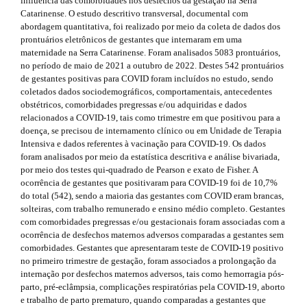
e
s
r
influência das comorbidades nos desfechos da gestação na Serra
a
Catarinense. O estudo descritivo transversal, documental com
m
i
p
abordagem quantitativa, foi realizado por meio da coleta de dados dos
3
prontuários eletrônicos de gestantes que internaram em uma
e
d
.
maternidade na Serra Catarinense. Foram analisados 5083 prontuários,
s
a
no período de maio de 2021 a outubro de 2022. Destes 542 prontuários
e
c
de gestantes positivas para COVID foram incluídos no estudo, sendo
.
b
c
coletados dados sociodemográficos, comportamentais, antecedentes
e
obstétricos, comorbidades pregressas e/ou adquiridas e dados
b
a
s
relacionados a COVID-19, tais como trimestre em que positivou para a
s
doença, se precisou de internamento clínico ou em Unidade de Terapia
o
r
i
Intensiva e dados referentes à vacinação para COVID-19. Os dados
o
b
foram analisados por meio da estatística descritiva e análise bivariada,
#
l
por meio dos testes qui-quadrado de Pearson e exato de Fisher. A
t
#
e
ocorrência de gestantes que positivaram para COVID-19 foi de 10,7%
_
do total (542), sendo a maioria das gestantes com COVID eram brancas,
s
m
solteiras, com trabalho remunerado e ensino médio completo. Gestantes
e
com comorbidades pregressas e/ou gestacionais foram associadas com a
t
n
ocorrência de desfechos maternos adversos comparadas a gestantes sem
r
u
comorbidades. Gestantes que apresentaram teste de COVID-19 positivo
.
no primeiro trimestre de gestação, foram associados a prolongação da
a
m
internação por desfechos maternos adversos, tais como hemorragia pós-
a
parto, pré-eclâmpsia, complicações respiratórias pela COVID-19, aborto
p
i
e trabalho de parto prematuro, quando comparadas a gestantes que