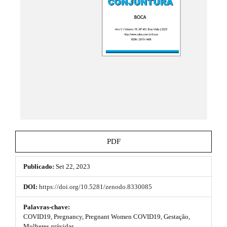
e
.
_
t
m
e
h
n
u
e
.
m
m
a
e
i
n
s
_
n
.
a
b
v
PDF
i
o
g
a
Publicado:
Set 22, 2023
o
t
i
t
DOI:
https://doi.org/10.5281/zenodo.8330085
o
s
n
Palavras-chave:
#
COVID19, Pregnancy, Pregnant Women COVID19, Gestação,
t
#
Mulheres grávidas