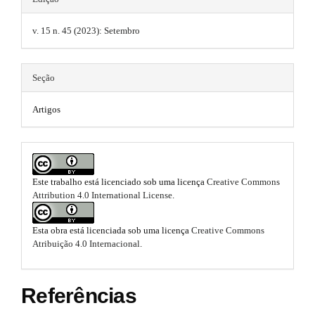
t
m
#
e
v. 15 n. 45 (2023): Setembro
h
s
#
.
e
b
m
Seção
o
o
e
t
Artigos
s
s
t
r
.
a
b
p
Este trabalho está licenciado sob uma licença
Creative Commons
3
o
Attribution 4.0 International License
.
.
a
o
c
Esta obra está licenciada sob uma licença
Creative Commons
c
t
Atribuição 4.0 Internacional
.
e
s
s
s
t
Referências
i
b