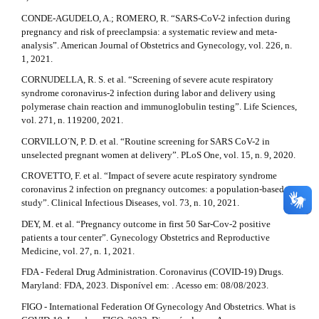
CONDE-AGUDELO, A.; ROMERO, R. “SARS-CoV-2 infection during
pregnancy and risk of preeclampsia: a systematic review and meta-
analysis”. American Journal of Obstetrics and Gynecology, vol. 226, n.
1, 2021.
CORNUDELLA, R. S. et al. “Screening of severe acute respiratory
syndrome coronavirus-2 infection during labor and delivery using
polymerase chain reaction and immunoglobulin testing”. Life Sciences,
vol. 271, n. 119200, 2021.
CORVILLO´N, P. D. et al. “Routine screening for SARS CoV-2 in
unselected pregnant women at delivery”. PLoS One, vol. 15, n. 9, 2020.
CROVETTO, F. et al. “Impact of severe acute respiratory syndrome
coronavirus 2 infection on pregnancy outcomes: a population-based
study”. Clinical Infectious Diseases, vol. 73, n. 10, 2021.
DEY, M. et al. “Pregnancy outcome in first 50 Sar-Cov-2 positive
patients a tour center”. Gynecology Obstetrics and Reproductive
Medicine, vol. 27, n. 1, 2021.
FDA - Federal Drug Administration. Coronavirus (COVID-19) Drugs.
Maryland: FDA, 2023. Disponível em: . Acesso em: 08/08/2023.
FIGO - International Federation Of Gynecology And Obstetrics. What is