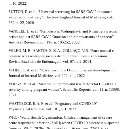
n. 10, 2022.
SUTTON, D. et al. “Universal screening for SARS-CoV-2 in women
admitted for delivery”. The New England Journal of Medicine, vol.
382, n. 22, 2020.
VANGEEL, L. et al. “Remdesivir, Molnupiravir and Nirmatrelvir remain
active against SARS-CoV-2 Omicron and other variants of concern”.
Antirival Research, vol. 198, n. 105252, 2022.
VELHO, M. B.; SANTOS, E. K. A.; COLLAÇO, V. S. “Parto normal e
cesárea: representações sociais de mulheres que os vivenciaram”.
Revista Brasileira de Enfermagem, vol. 67, n. 2, 2014.
VITIELLO, A. et al. “Advances in the Omicron variant development”.
Journal of Internal Medicine, vol. 292, n. 1, 2022.
VOUGA, M. et al. “Maternal outcomes and risk factors for COVID-19
severity among pregnant women”. Scientific Reports, vol. 11, n. 13898,
2021.
WASTNEDGE, E. A. N. et al. “Pregnancy and COVID-19”.
Physiological Reviews, vol. 101, n. 1, 2021.
WHO - World Health Organization. Clinical management of severe
acute respiratory infection (SARI) when COVID-19 disease is suspected.
Genebra: WHO, 2020a. Disponível em: . Acesso em: 22/02/2022.