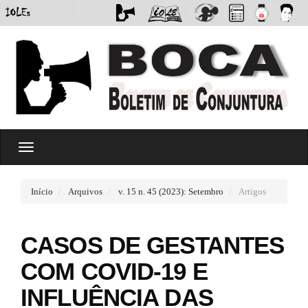
#
T
#
o
p
g
l
g
u
Início
Arquivos
v. 15 n. 45 (2023): Setembro
Artigos
l
g
e
i
n
n
CASOS DE GESTANTES
a
s
v
.
COM COVID-19 E
i
t
g
h
INFLUÊNCIA DAS
a
e
t
m