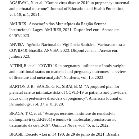
r
l
AGARWAL, N. et al. “Coronavirus disease 2019 in pregnancy: maternal
e
a
and perinatal outcome”. Journal of Education and Health Promotion,
_
vol. 10, n. 1, 2021.
p
m
AMURES - Associação dos Municípios da Região Serrana.
e
3
Institucional. Lages: AMURES, 2021. Disponível em: . Acesso em:
n
04/07/2023.
u
.
.
ANVISA - Agência Nacional de Vigilância Sanitária. Vacinas contra a
s
a
COVID-19. Brasília: ANVISA, 2023. Disponível em: . Acesso em:
i
junho/2023.
r
d
ATTINI, R. et al. “COVID-19 in pregnancy: influence of body weight
e
t
and nutritional status on maternal and pregnancy outcomes - a review
b
of literature and meta-analysis”. Nutrients, vol. 15, 2023.
a
i
r
BARTON, J. R.; SAADE, G. R.; SIBAI, B. M. “A proposed plan for
c
#
prenatal care to minimize risks of COVID-19 to patients and providers:
#
focus on hypertensive disorders of pregnancy”. American Journal of
l
Perinatology, vol. 37, n. 8, 2020.
e
BRAGA, T. C, et al. “Avanços recentes na síntese do remdesivir,
molnupiravir (eidd-2801) e tenofovir: moléculas promissoras no
.
tratamento da covid-19”. Química Nova, vol. 45, n. 1, 2022.
d
BRASIL. Decreto - Lei n. 14.190, de 29 de julho de 2021. Brasília: