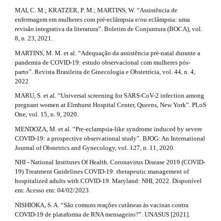
MAI, C. M.; KRATZER, P. M.; MARTINS, W. “Assistência de
enfermagem em mulheres com pré-eclâmpsia e/ou eclâmpsia: uma
revisão integrativa da literatura”. Boletim de Conjuntura (BOCA), vol.
8, n. 23, 2021.
MARTINS, M. M. et al. “Adequação da assistência pré-natal durante a
pandemia de COVID-19: estudo observacional com mulheres pós-
parto”. Revista Brasileira de Ginecologia e Obstetrícia, vol. 44, n. 4,
2022.
MARU, S. et al. “Universal screening for SARS-CoV-2 infection among
pregnant women at Elmhurst Hospital Center, Queens, New York”. PLoS
One, vol. 15, n. 9, 2020.
MENDOZA, M. et al. “Pre‐eclampsia‐like syndrome induced by severe
COVID‐19: a prospective observational study”. BJOG: An International
Journal of Obstetrics and Gynecology, vol. 127, n. 11, 2020.
NHI - National Institutes Of Health. Coronavirus Disease 2019 (COVID-
19) Treatment Guidelines COVID-19: therapeutic management of
hospitalized adults with COVID-19. Maryland: NHI, 2022. Disponível
em: Acesso em: 04/02/2023.
NISHIOKA, S. A. “São comuns reações cutâneas às vacinas contra
COVID-19 de plataforma de RNA mensageiro?”. UNASUS [2021].