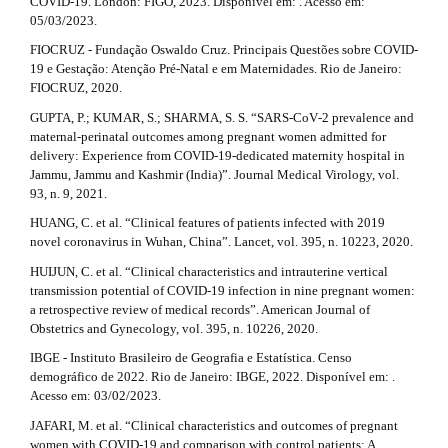
COVID-19. London: FIGO, 2023. Disponível em: . Acesso em:
05/03/2023.
FIOCRUZ - Fundação Oswaldo Cruz. Principais Questões sobre COVID-
19 e Gestação: Atenção Pré-Natal e em Maternidades. Rio de Janeiro:
FIOCRUZ, 2020.
GUPTA, P.; KUMAR, S.; SHARMA, S. S. “SARS‐CoV‐2 prevalence and
maternal‐perinatal outcomes among pregnant women admitted for
delivery: Experience from COVID‐19‐dedicated maternity hospital in
Jammu, Jammu and Kashmir (India)”. Journal Medical Virology, vol.
93, n. 9, 2021.
HUANG, C. et al. “Clinical features of patients infected with 2019
novel coronavirus in Wuhan, China”. Lancet, vol. 395, n. 10223, 2020.
HUIJUN, C. et al. “Clinical characteristics and intrauterine vertical
transmission potential of COVID-19 infection in nine pregnant women:
a retrospective review of medical records”. American Journal of
Obstetrics and Gynecology, vol. 395, n. 10226, 2020.
IBGE - Instituto Brasileiro de Geografia e Estatística. Censo
demográfico de 2022. Rio de Janeiro: IBGE, 2022. Disponível em: .
Acesso em: 03/02/2023.
JAFARI, M. et al. “Clinical characteristics and outcomes of pregnant
women with COVID-19 and comparison with control patients: A