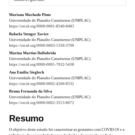
#
r
#
#
Mariana Machado Pinto
p
a
Universidade do Planalto Catarinense (UNIPLAC)
l
#
p
https://orcid.org/0000-0001-8540-8483
u
g
p
Rafaela Stenger Xavier
3
i
Universidade do Planalto Catarinense (UNIPLAC)
n
l
https://orcid.org/0000-0003-1359-3709
.
s
Marina Martins Dallabrida
u
.
a
Universidade do Planalto Catarinense (UNIPLAC)
t
g
https://orcid.org/0000-0001-7932-5438
r
h
e
Ana Emilia Siegloch
i
t
m
Universidade do Planalto Catarinense (UNIPLAC)
n
e
https://orcid.org/0000-0002-4200-8532
i
s
Bruna Fernanda da Silva
s
.
c
Universidade do Planalto Catarinense (UNIPLAC)
b
https://orcid.org/0000-0002-3513-8072
.
l
o
o
t
e
Resumo
t
h
s
.
t
O objetivo deste estudo foi caracterizar as gestantes com COVID-19 e a