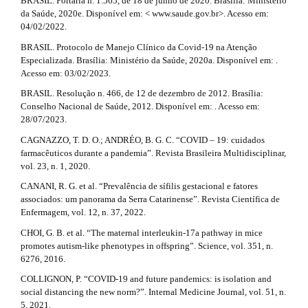
BRASIL. Portaria n. 1.565, de 18 de junho de 2020. Brasília: Ministério
da Saúde, 2020e. Disponível em: < www.saude.gov.br>. Acesso em:
04/02/2022.
BRASIL. Protocolo de Manejo Clínico da Covid-19 na Atenção
Especializada. Brasília: Ministério da Saúde, 2020a. Disponível em: .
Acesso em: 03/02/2023.
BRASIL. Resolução n. 466, de 12 de dezembro de 2012. Brasília:
Conselho Nacional de Saúde, 2012. Disponível em: . Acesso em:
28/07/2023.
CAGNAZZO, T. D. O.; ANDRÉO, B. G. C. “COVID – 19: cuidados
farmacêuticos durante a pandemia”. Revista Brasileira Multidisciplinar,
vol. 23, n. 1, 2020.
CANANI, R. G. et al. “Prevalência de sífilis gestacional e fatores
associados: um panorama da Serra Catarinense”. Revista Científica de
Enfermagem, vol. 12, n. 37, 2022.
CHOI, G. B. et al. “The maternal interleukin-17a pathway in mice
promotes autism-like phenotypes in offspring”. Science, vol. 351, n.
6276, 2016.
COLLIGNON, P. “COVID‐19 and future pandemics: is isolation and
social distancing the new norm?”. Internal Medicine Journal, vol. 51, n.
5, 2021.