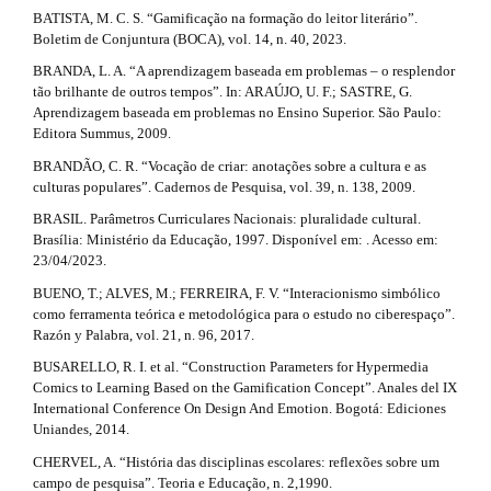
3
l
BATISTA, M. C. S. “Gamificação na formação do leitor literário”.
e
.
Boletim de Conjuntura (BOCA), vol. 14, n. 40, 2023.
_
m
BRANDA, L. A. “A aprendizagem baseada em problemas – o resplendor
a
e
tão brilhante de outros tempos”. In: ARAÚJO, U. F.; SASTRE, G.
n
r
Aprendizagem baseada em problemas no Ensino Superior. São Paulo:
u
Editora Summus, 2009.
t
.
BRANDÃO, C. R. “Vocação de criar: anotações sobre a cultura e as
s
i
culturas populares”. Cadernos de Pesquisa, vol. 39, n. 138, 2009.
i
d
BRASIL. Parâmetros Curriculares Nacionais: pluralidade cultural.
c
e
Brasília: Ministério da Educação, 1997. Disponível em: . Acesso em:
b
l
23/04/2023.
a
e
BUENO, T.; ALVES, M.; FERREIRA, F. V. “Interacionismo simbólico
r
como ferramenta teórica e metodológica para o estudo no ciberespaço”.
#
.
Razón y Palabra, vol. 21, n. 96, 2017.
#
d
BUSARELLO, R. I. et al. “Construction Parameters for Hypermedia
Comics to Learning Based on the Gamification Concept”. Anales del IX
e
International Conference On Design And Emotion. Bogotá: Ediciones
Uniandes, 2014.
t
CHERVEL, A. “História das disciplinas escolares: reflexões sobre um
a
campo de pesquisa”. Teoria e Educação, n. 2,1990.