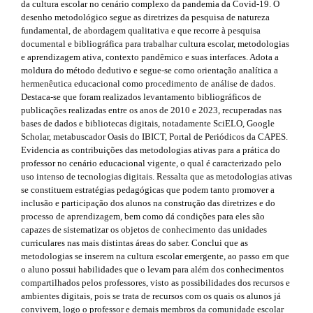
r
da cultura escolar no cenário complexo da pandemia da Covid-19. O
.
e
a
desenho metodológico segue as diretrizes da pesquisa de natureza
p
t
.
fundamental, de abordagem qualitativa e que recorre à pesquisa
3
documental e bibliográfica para trabalhar cultura escolar, metodologias
h
s
.
e aprendizagem ativa, contexto pandêmico e suas interfaces. Adota a
a
moldura do método dedutivo e segue-se como orientação analítica a
e
i
c
hermenêutica educacional como procedimento de análise de dados.
c
Destaca-se que foram realizados levantamento bibliográficos de
m
d
e
publicações realizadas entre os anos de 2010 e 2023, recuperadas nas
s
e
e
bases de dados e bibliotecas digitais, notadamente SciELO, Google
s
Scholar, metabuscador Oasis do IBICT, Portal de Periódicos da CAPES.
s
b
i
Evidencia as contribuições das metodologias ativas para a prática do
b
professor no cenário educacional vigente, o qual é caracterizado pelo
.
a
l
uso intenso de tecnologias digitais. Ressalta que as metodologias ativas
e
se constituem estratégias pedagógicas que podem tanto promover a
b
r
_
inclusão e participação dos alunos na construção das diretrizes e do
m
o
#
processo de aprendizagem, bem como dá condições para eles são
e
capazes de sistematizar os objetos de conhecimento das unidades
o
#
n
curriculares nas mais distintas áreas do saber. Conclui que as
u
metodologias se inserem na cultura escolar emergente, ao passo em que
t
.
o aluno possui habilidades que o levam para além dos conhecimentos
m
s
compartilhados pelos professores, visto as possibilidades dos recursos e
a
ambientes digitais, pois se trata de recursos com os quais os alunos já
i
t
convivem, logo o professor e demais membros da comunidade escolar