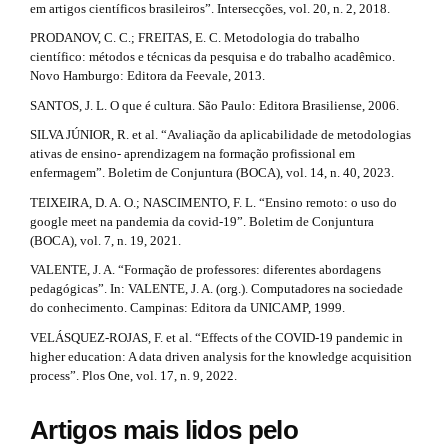
em artigos científicos brasileiros”. Intersecções, vol. 20, n. 2, 2018.
PRODANOV, C. C.; FREITAS, E. C. Metodologia do trabalho
científico: métodos e técnicas da pesquisa e do trabalho acadêmico.
Novo Hamburgo: Editora da Feevale, 2013.
SANTOS, J. L. O que é cultura. São Paulo: Editora Brasiliense, 2006.
SILVA JÚNIOR, R. et al. “Avaliação da aplicabilidade de metodologias
ativas de ensino- aprendizagem na formação profissional em
enfermagem”. Boletim de Conjuntura (BOCA), vol. 14, n. 40, 2023.
TEIXEIRA, D. A. O.; NASCIMENTO, F. L. “Ensino remoto: o uso do
google meet na pandemia da covid-19”. Boletim de Conjuntura
(BOCA), vol. 7, n. 19, 2021.
VALENTE, J. A. “Formação de professores: diferentes abordagens
pedagógicas”. In: VALENTE, J. A. (org.). Computadores na sociedade
do conhecimento. Campinas: Editora da UNICAMP, 1999.
VELÁSQUEZ-ROJAS, F. et al. “Effects of the COVID-19 pandemic in
higher education: A data driven analysis for the knowledge acquisition
process”. Plos One, vol. 17, n. 9, 2022.
Artigos mais lidos pelo