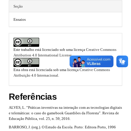
m
m
m
Seção
e
a
s
e
Ensaios
i
.
s
b
n
o
.
o
#
t
b
s
#
Este trabalho está licenciado sob uma licença
Creative Commons
o
t
Attribution 4.0 International License
.
r
o
a
Esta obra está licenciada sob uma licença
Creative Commons
p
t
Atribuição 4.0 Internacional
.
3
.
s
a
t
c
Referências
c
r
e
ALVES, L. “Práticas inventivas na interação com as tecnologias digitais
s
a
e telemáticas: o caso do gamebook Guardiões da Floresta”. Revista de
s
Educação Pública, vol. 25, n. 59, 2016.
i
p
b
BARROSO, J. (org.). O Estudo da Escola. Porto: Editora Porto, 1996