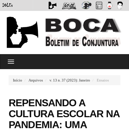
#
T
#
o
p
g
l
g
u
Início
Arquivos
v. 13 n. 37 (2023): Janeiro
Ensaios
l
g
e
i
n
n
REPENSANDO A
a
s
v
.
CULTURA ESCOLAR NA
i
t
g
h
PANDEMIA: UMA
a
e
t
m