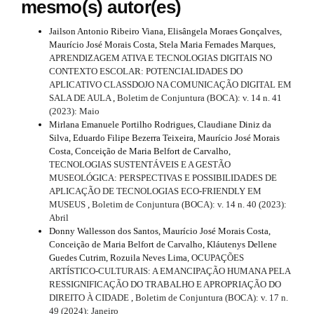
mesmo(s) autor(es)
Jailson Antonio Ribeiro Viana, Elisângela Moraes Gonçalves,
Maurício José Morais Costa, Stela Maria Fernades Marques,
APRENDIZAGEM ATIVA E TECNOLOGIAS DIGITAIS NO
CONTEXTO ESCOLAR: POTENCIALIDADES DO
APLICATIVO CLASSDOJO NA COMUNICAÇÃO DIGITAL EM
SALA DE AULA
,
Boletim de Conjuntura (BOCA): v. 14 n. 41
(2023): Maio
Mirlana Emanuele Portilho Rodrigues, Claudiane Diniz da
Silva, Eduardo Filipe Bezerra Teixeira, Maurício José Morais
Costa, Conceição de Maria Belfort de Carvalho,
TECNOLOGIAS SUSTENTÁVEIS E A GESTÃO
MUSEOLÓGICA: PERSPECTIVAS E POSSIBILIDADES DE
APLICAÇÃO DE TECNOLOGIAS ECO-FRIENDLY EM
MUSEUS
,
Boletim de Conjuntura (BOCA): v. 14 n. 40 (2023):
Abril
Donny Wallesson dos Santos, Maurício José Morais Costa,
Conceição de Maria Belfort de Carvalho, Kláutenys Dellene
Guedes Cutrim, Rozuila Neves Lima,
OCUPAÇÕES
ARTÍSTICO-CULTURAIS: A EMANCIPAÇÃO HUMANA PELA
RESSIGNIFICAÇÃO DO TRABALHO E APROPRIAÇÃO DO
DIREITO À CIDADE
,
Boletim de Conjuntura (BOCA): v. 17 n.
49 (2024): Janeiro