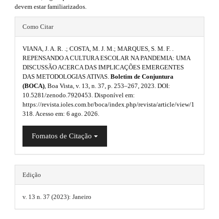
n
devem estar familiarizados.
r
_
#
c
Como Citar
a
o
#
n
p
VIANA, J. A. R. .; COSTA, M. J. M.; MARQUES, S. M. F. .
t
p
REPENSANDO A CULTURA ESCOLAR NA PANDEMIA: UMA
3
e
DISCUSSÃO ACERCA DAS IMPLICAÇÕES EMERGENTES
l
n
.
DAS METODOLOGIAS ATIVAS.
Boletim de Conjuntura
t
u
(BOCA)
, Boa Vista, v. 13, n. 37, p. 253–267, 2023. DOI:
#
a
10.5281/zenodo.7920453. Disponível em:
#
g
https://revista.ioles.com.br/boca/index.php/revista/article/view/1
#
r
318. Acesso em: 6 ago. 2026.
#
i
t
p
n
l
Fomatos de Citação
i
u
s
g
c
i
.
n
l
Edição
s
t
e
.
v. 13 n. 37 (2023): Janeiro
h
t
.
h
e
e