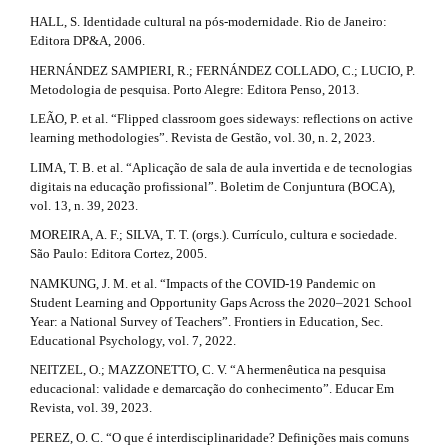
i
HALL, S. Identidade cultural na pós-modernidade. Rio de Janeiro:
Editora DP&A, 2006.
l
HERNÁNDEZ SAMPIERI, R.; FERNÁNDEZ COLLADO, C.; LUCIO, P.
s
Metodologia de pesquisa. Porto Alegre: Editora Penso, 2013.
#
LEÃO, P. et al. “Flipped classroom goes sideways: reflections on active
learning methodologies”. Revista de Gestão, vol. 30, n. 2, 2023.
#
LIMA, T. B. et al. “Aplicação de sala de aula invertida e de tecnologias
digitais na educação profissional”. Boletim de Conjuntura (BOCA),
vol. 13, n. 39, 2023.
MOREIRA, A. F.; SILVA, T. T. (orgs.). Currículo, cultura e sociedade.
São Paulo: Editora Cortez, 2005.
NAMKUNG, J. M. et al. “Impacts of the COVID-19 Pandemic on
Student Learning and Opportunity Gaps Across the 2020–2021 School
Year: a National Survey of Teachers”. Frontiers in Education, Sec.
Educational Psychology, vol. 7, 2022.
NEITZEL, O.; MAZZONETTO, C. V. “A hermenêutica na pesquisa
educacional: validade e demarcação do conhecimento”. Educar Em
Revista, vol. 39, 2023.
PEREZ, O. C. “O que é interdisciplinaridade? Definições mais comuns