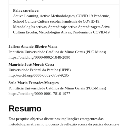
t
#
s
#
Palavras-chave:
p
Active Learning, Active Methodologies, COVID-19 Pandemic,
t
l
School Culture Cultura escolar, Pandemia de COVID-19,
u
Metodologías activas, Aprendizaje activo Aprendizagem Ativa,
r
g
Cultura Escolar, Metodologias Ativas, Pandemia da COVID-19
i
a
n
#
p
Jailson Antonio Ribeiro Viana
s
Pontifícia Universidade Católica de Minas Gerais (PUC-Minas)
.
#
3
https://orcid.org/0000-0002-1848-2090
t
h
p
Maurício José Morais Costa
.
e
Universidade Federal da Paraíba (UFPB)
m
l
a
http://orcid.org/0000-0002-0759-9285
e
Stela Maria Fernades Marques
u
r
s
Pontifícia Universidade Católica de Minas Gerais (PUC-Minas)
.
g
t
https://orcid.org/0000-0001-7810-1977
b
o
i
i
Resumo
o
n
t
c
s
Esta pesquisa objetiva discutir as implicações emergentes das
s
l
t
metodologias ativas no processo de reflexão acerca da prática docente e