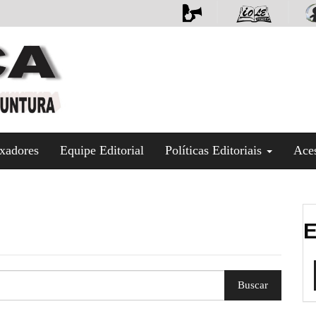
xadores
Equipe Editorial
Políticas Editoriais
Ace
E