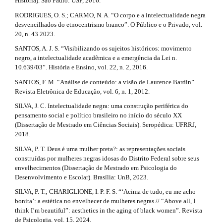
História). São Paulo: USP, 2016.
RODRIGUES, O. S.; CARMO, N. A. “O corpo e a intelectualidade negra
desvencilhados do etnocentrismo branco”. O Público e o Privado, vol.
20, n. 43 2023.
SANTOS, A. J. S. “Visibilizando os sujeitos históricos: movimento
negro, a intelectualidade acadêmica e a emergência da Lei n.
10.639/03”. História e Ensino, vol. 22, n. 2, 2016.
SANTOS, F. M. “Análise de conteúdo: a visão de Laurence Bardin”.
Revista Eletrônica de Educação, vol. 6, n. 1, 2012.
SILVA, J. C. Intelectualidade negra: uma construção periférica do
pensamento social e político brasileiro no início do século XX
(Dissertação de Mestrado em Ciências Sociais). Seropédica: UFRRJ,
2018.
SILVA, P. T. Deus é uma mulher preta?: as representações sociais
construídas por mulheres negras idosas do Distrito Federal sobre seus
envelhecimentos (Dissertação de Mestrado em Psicologia do
Desenvolvimento e Escolar). Brasília: UnB, 2023.
SILVA, P. T.; CHARIGLIONE, I. P. F. S. “‘Acima de tudo, eu me acho
bonita’: a estética no envelhecer de mulheres negras // “Above all, I
think I’m beautiful”: aesthetics in the aging of black women”. Revista
de Psicologia, vol. 15, 2024.