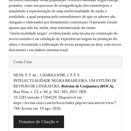
i
r
portanto, como um processo de ressignificação dos estereótipos, e
a
e
d
assumindo a representação de uma intelectualidade de união e
p
s
totalidade, a qual perpassa pelo entendimento de que os saberes são
3
e
integrais e elaborados por ferramentas contextuais. O presente estudo
.
.
b
aponta que não há, ainda, uma sistematização do termo
a
“intelectualidade negra”, evidenciando uma lacuna na construção de
c
b
a
novos enredos e na validação de experiências negras na produção do
c
saber, e recomenda a elaboração de novas pesquisas na área, com novos
e
o
r
descritores e em âmbito internacional.
s
o
s
#
#
i
Como Citar
t
#
b
#
l
s
SILVA, P. T. da .; CHARIGLIONE, I. P. F. S.
p
e
INTELECTUALIDADE NEGRA BRASILEIRA: UM ESTUDO DE
_
t
REVISÃO DE LITERATURA.
Boletim de Conjuntura (BOCA)
,
l
m
Boa Vista, v. 23, n. 68, p. 362–383, 2025. DOI:
r
e
u
10.5281/zenodo.17204229. Disponível em:
n
https://revista.ioles.com.br/boca/index.php/revista/article/view/7
a
u
g
768. Acesso em: 10 ago. 2026.
.
p
i
m
Fomatos de Citação
3
a
n
i