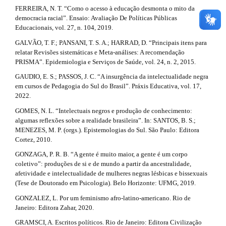
FERREIRA, N. T. “Como o acesso à educação desmonta o mito da
democracia racial”. Ensaio: Avaliação De Políticas Públicas
Educacionais, vol. 27, n. 104, 2019.
GALVÃO, T. F.; PANSANI, T. S. A.; HARRAD, D. “Principais itens para
relatar Revisões sistemáticas e Meta-análises: A recomendação
PRISMA”. Epidemiologia e Serviços de Saúde, vol. 24, n. 2, 2015.
GAUDIO, E. S.; PASSOS, J. C. “A insurgência da intelectualidade negra
em cursos de Pedagogia do Sul do Brasil”. Práxis Educativa, vol. 17,
2022.
GOMES, N. L. “Intelectuais negros e produção de conhecimento:
algumas reflexões sobre a realidade brasileira”. In: SANTOS, B. S.;
MENEZES, M. P. (orgs.). Epistemologias do Sul. São Paulo: Editora
Cortez, 2010.
GONZAGA, P. R. B. “A gente é muito maior, a gente é um corpo
coletivo”: produções de si e de mundo a partir da ancestralidade,
afetividade e intelectualidade de mulheres negras lésbicas e bissexuais
(Tese de Doutorado em Psicologia). Belo Horizonte: UFMG, 2019.
GONZALEZ, L. Por um feminismo afro-latino-americano. Rio de
Janeiro: Editora Zahar, 2020.
GRAMSCI, A. Escritos políticos. Rio de Janeiro: Editora Civilização