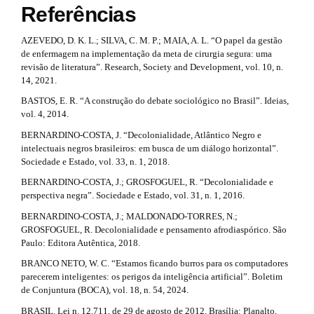
s
Referências
m
#
t
e
s
AZEVEDO, D. K. L.; SILVA, C. M. P.; MAIA, A. L. “O papel da gestão
r
.
de enfermagem na implementação da meta de cirurgia segura: uma
b
a
revisão de literatura”. Research, Society and Development, vol. 10, n.
o
14, 2021.
p
o
BASTOS, E. R. “A construção do debate sociológico no Brasil”. Ideias,
t
3
vol. 4, 2014.
s
t
.
BERNARDINO-COSTA, J. “Decolonialidade, Atlântico Negro e
r
intelectuais negros brasileiros: em busca de um diálogo horizontal”.
a
a
Sociedade e Estado, vol. 33, n. 1, 2018.
p
r
BERNARDINO-COSTA, J.; GROSFOGUEL, R. “Decolonialidade e
3
perspectiva negra”. Sociedade e Estado, vol. 31, n. 1, 2016.
.
t
a
BERNARDINO-COSTA, J.; MALDONADO-TORRES, N.;
c
i
GROSFOGUEL, R. Decolonialidade e pensamento afrodiaspórico. São
c
Paulo: Editora Autêntica, 2018.
c
e
BRANCO NETO, W. C. “Estamos ficando burros para os computadores
s
l
parecerem inteligentes: os perigos da inteligência artificial”. Boletim
s
de Conjuntura (BOCA), vol. 18, n. 54, 2024.
i
e
b
BRASIL. Lei n. 12.711, de 29 de agosto de 2012. Brasília: Planalto,