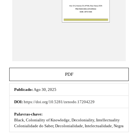
t
e
_
h
m
e
e
n
u
m
.
e
m
a
s
i
n
.
_
b
n
PDF
a
o
v
i
Publicado:
Ago 30, 2025
o
g
a
t
DOI:
https://doi.org/10.5281/zenodo.17204229
t
s
i
Palavras-chave:
o
Black, Coloniality of Knowledge, Decoloniality, Intellectuality
t
n
Colonialidade do Saber, Decolonialidade, Intelectualidade, Negra
#
r
#