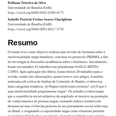
#
Polliana Teixeira da Silva
#
a
Universidade de Brasília (UnB)
#
#
p
https://orcid.org/0000-0002-0309-4175
p
l
p
Isabelle Patriciá Freitas Soares Chariglione
3
u
Universidade de Brasília (UnB)
g
l
https://orcid.org/0000-0001-8627-3736
.
i
u
n
a
Resumo
s
g
r
.
O estudo teve como objetivo realizar uma revisão de literatura sobre a
t
i
t
intelectualidade negra brasileira, com base no protocolo PRISMA, a fim
h
n
de investigar as discussões acadêmicas sobre o fenômeno. Inicialmente,
e
i
foram encontrados 33 trabalhos nas plataformas SciELO, BDTD e
m
s
CAPES. Após aplicação dos filtros, foram eleitos 20 trabalhos para a
e
c
revisão, sendo oito dissertações, quatro teses e oito artigos. A análise,
s
.
l
realizada sob a ótica da Análise de Conteúdo de Bardin, evidenciou
.
duas categorias temáticas: (i) Negros intelectuais existem?; (ii) O que é
b
t
e
uma intelectualidade propriamente negra?. Os achados evidenciaram
o
h
que a experiência social-subjetiva da negritude se inscreve na produção
o
.
de conhecimentos de pessoas negras, tornando árdua a tentativa de
t
e
s
desassociar suas vivências pessoais de seu pensamento social sobre raça
s
no Brasil, e resgatando a corporeidade negra como elemento presente
t
m
na intelectualidade dessa população. A intelectualidade negra emerge,