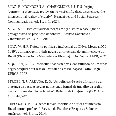
SILVA, P.; HOCHDORN, A.; CHARIGLIONE, I. P. F. S. “Aging in
(con)text: a systematic review on how scientific discourses embed the
intersectional reality of elderly”. Humanities and Social Sciences
Communications, vol. 11, n. 1, 2024.
SILVA, S. R. “Intelectualidade negra em ação: entre o não lugar e o
protagonismo na produção de saberes”. Revista Docência e
Cibercultura, vol. 3, n. 3, 2019.
SILVA, W. H. F. Trajetória política e intelectual de Clóvis Moura (1959-
1989): quilombagem, práxis negra e antirracismo de um intérprete do
Brasil (Dissertação de Mestrado em História). João Pessoa: UFPB, 2021.
SIQUEIRA, C. F. C. Intelectualidades negras e constituição de um êthos
negro pesquisador (Tese de Doutorado em Educação). Porto Alegre:
UFRGS, 2022.
STROBL, T. J.; ARRUDA, D. O. “As políticas de ação afirmativa e a
presença de pessoas negras no mercado formal de trabalho da região
metropolitana do Rio de Janeiro”. Boletim de Conjuntura (BOCA), vol.
15, n. 44, 2023.
THEODORO, M. “Relações raciais, racismo e políticas públicas no
Brasil contemporâneo”. Revista de Estudos e Pesquisas Sobre as
Américas, vol. 8, n. 1, 2014.