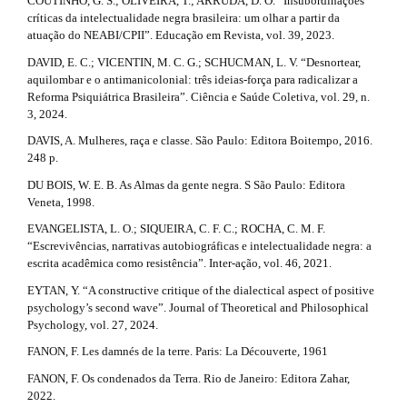
COUTINHO, G. S.; OLIVEIRA, T.; ARRUDA, D. O. “Insubordinações
críticas da intelectualidade negra brasileira: um olhar a partir da
atuação do NEABI/CPII”. Educação em Revista, vol. 39, 2023.
DAVID, E. C.; VICENTIN, M. C. G.; SCHUCMAN, L. V. “Desnortear,
aquilombar e o antimanicolonial: três ideias-força para radicalizar a
Reforma Psiquiátrica Brasileira”. Ciência e Saúde Coletiva, vol. 29, n.
3, 2024.
DAVIS, A. Mulheres, raça e classe. São Paulo: Editora Boitempo, 2016.
248 p.
DU BOIS, W. E. B. As Almas da gente negra. S São Paulo: Editora
Veneta, 1998.
EVANGELISTA, L. O.; SIQUEIRA, C. F. C.; ROCHA, C. M. F.
“Escrevivências, narrativas autobiográficas e intelectualidade negra: a
escrita acadêmica como resistência”. Inter-ação, vol. 46, 2021.
EYTAN, Y. “A constructive critique of the dialectical aspect of positive
psychology’s second wave”. Journal of Theoretical and Philosophical
Psychology, vol. 27, 2024.
FANON, F. Les damnés de la terre. Paris: La Découverte, 1961
FANON, F. Os condenados da Terra. Rio de Janeiro: Editora Zahar,
2022.