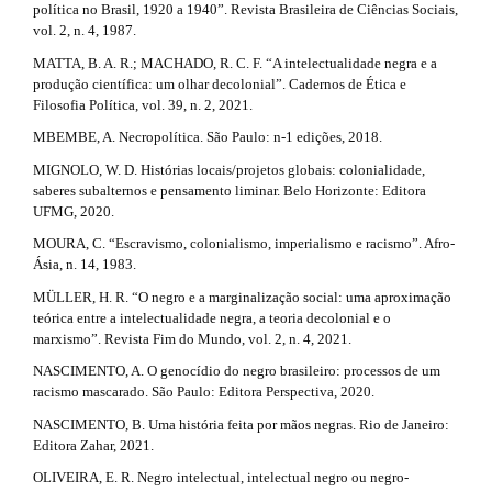
política no Brasil, 1920 a 1940”. Revista Brasileira de Ciências Sociais,
vol. 2, n. 4, 1987.
MATTA, B. A. R.; MACHADO, R. C. F. “A intelectualidade negra e a
produção científica: um olhar decolonial”. Cadernos de Ética e
Filosofia Política, vol. 39, n. 2, 2021.
MBEMBE, A. Necropolítica. São Paulo: n-1 edições, 2018.
MIGNOLO, W. D. Histórias locais/projetos globais: colonialidade,
saberes subalternos e pensamento liminar. Belo Horizonte: Editora
UFMG, 2020.
MOURA, C. “Escravismo, colonialismo, imperialismo e racismo”. Afro-
Ásia, n. 14, 1983.
MÜLLER, H. R. “O negro e a marginalização social: uma aproximação
teórica entre a intelectualidade negra, a teoria decolonial e o
marxismo”. Revista Fim do Mundo, vol. 2, n. 4, 2021.
NASCIMENTO, A. O genocídio do negro brasileiro: processos de um
racismo mascarado. São Paulo: Editora Perspectiva, 2020.
NASCIMENTO, B. Uma história feita por mãos negras. Rio de Janeiro:
Editora Zahar, 2021.
OLIVEIRA, E. R. Negro intelectual, intelectual negro ou negro-