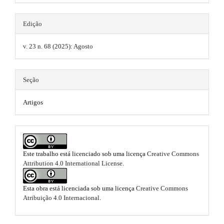
.
n
s
_
a
c
.
Edição
o
r
t
n
v. 23 n. 68 (2025): Agosto
t
t
h
e
i
n
e
Seção
t
c
m
#
#
l
Artigos
e
#
e
#
s
p
.
l
.
u
m
Este trabalho está licenciado sob uma licença
Creative Commons
b
g
Attribution 4.0 International License
.
i
a
o
n
i
s
o
Esta obra está licenciada sob uma licença
Creative Commons
.
Atribuição 4.0 Internacional
.
n
t
t
h
#
e