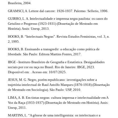
Brasileira, 2004.
GRAMSCI, A. Lettere dal carcere: 1926-1937. Palermo: Sellerio, 1996.
GUIRRO, L. A. Intelectualidade e imprensa negra paulista: os casos do
Getulino e Progresso (1923-1931) (Dissertação de Mestrado em
História). Assis: Unesp, 2013.
HOOKS, B. “Intelectuais Negras”. Revista Estudos Feministas, vol. 3, n.
2, 1995.
HOOKS, B. Ensinando a transgredir: a educação como prática de
liberdade. São Paulo: Editora Martins Fontes, 2017.
IBGE - Instituto Brasileiro de Geografia e Estatística. Desigualdades
sociais por cor ou raça no Brasil. Rio de Janeiro: IBGE, 2023.
Disponível em: . Acesso em: 10/07/2025.
JESUS, M. G. Negro, porém republicano: investigações sobre a
trajetória intelectual de Raul Astolfo Marques (1876-1918) (Dissertação
de Mestrado em Sociologia). São Paulo: USP, 2010.
LIMA, A. B. Em tintas negras: cultura impressa e intelectualidade em A
Voz da Raça (1933-1937) (Dissertação de Mestrado em História). Assis:
Unesp, 2011.
MARTINS, L. “A gênese de uma intelligentsia: os intelectuais e a