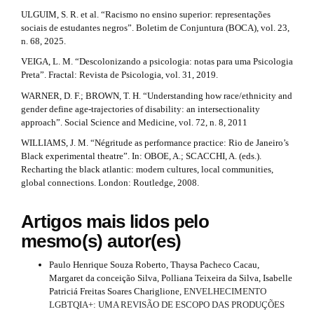
ULGUIM, S. R. et al. “Racismo no ensino superior: representações
sociais de estudantes negros”. Boletim de Conjuntura (BOCA), vol. 23,
n. 68, 2025.
VEIGA, L. M. “Descolonizando a psicologia: notas para uma Psicologia
Preta”. Fractal: Revista de Psicologia, vol. 31, 2019.
WARNER, D. F.; BROWN, T. H. “Understanding how race/ethnicity and
gender define age-trajectories of disability: an intersectionality
approach”. Social Science and Medicine, vol. 72, n. 8, 2011
WILLIAMS, J. M. “Négritude as performance practice: Rio de Janeiro’s
Black experimental theatre”. In: OBOE, A.; SCACCHI, A. (eds.).
Recharting the black atlantic: modern cultures, local communities,
global connections. London: Routledge, 2008.
Artigos mais lidos pelo
mesmo(s) autor(es)
Paulo Henrique Souza Roberto, Thaysa Pacheco Cacau,
Margaret da conceição Silva, Polliana Teixeira da Silva, Isabelle
Patriciá Freitas Soares Chariglione,
ENVELHECIMENTO
LGBTQIA+: UMA REVISÃO DE ESCOPO DAS PRODUÇÕES