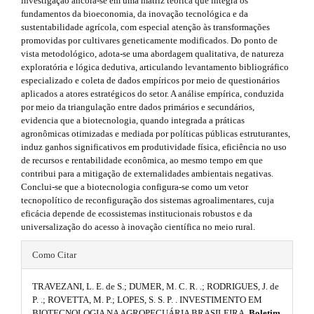
r
investigação ancora-se em uma matriz teórica que integra os
e
a
fundamentos da bioeconomia, da inovação tecnológica e da
e
s
p
sustentabilidade agrícola, com especial atenção às transformações
b
3
promovidas por cultivares geneticamente modificados. Do ponto de
.
.
vista metodológico, adota-se uma abordagem qualitativa, de natureza
a
a
exploratória e lógica dedutiva, articulando levantamento bibliográfico
b
c
especializado e coleta de dados empíricos por meio de questionários
r
c
aplicados a atores estratégicos do setor. A análise empírica, conduzida
o
e
por meio da triangulação entre dados primários e secundários,
#
o
s
evidencia que a biotecnologia, quando integrada a práticas
#
s
agronômicas otimizadas e mediada por políticas públicas estruturantes,
t
i
induz ganhos significativos em produtividade física, eficiência no uso
b
de recursos e rentabilidade econômica, ao mesmo tempo em que
s
l
contribui para a mitigação de externalidades ambientais negativas.
e
Conclui-se que a biotecnologia configura-se como um vetor
t
_
tecnopolítico de reconfiguração dos sistemas agroalimentares, cuja
r
m
eficácia depende de ecossistemas institucionais robustos e da
e
universalização do acesso à inovação científica no meio rural.
a
n
#
u
Como Citar
p
.
#
3
m
TRAVEZANI, L. E. de S.; DUMER, M. C. R. .; RODRIGUES, J. de
p
a
P. .; ROVETTA, M. P.; LOPES, S. S. P. . INVESTIMENTO EM
.
i
BIOTECNOLOGIA NA AGROPECUÁRIA BRASILEIRA.
Boletim