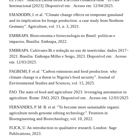
#
Internacional [2023]. Disponível em: . Acesso em: 12/04/2025.
EMADODIN, I. et al. “Climate change effects on temperate grassland
and its implication for forage production: a case study from Northern
Germany”. Agriculture, vol. 11, n. 3, 2021.
EMBRAPA. Bioeconomia e biotecnologia no Brasil: políticas e
impactos. Brasília: Embrapa, 2022.
EMBRAPA. Cultivares Bt e redução no uso de inseticidas: dados 2017–
2021. Brasília: Embrapa Milho e Sorgo, 2023. Disponível em: . Acesso
em: 12/03/2025.
FAGBEMI, F. et al. “Carbon emissions and food production: why
climate change is a threat to Nigeria’s food security”. Journal of
Environmental Studies and Sciences, vol. 15, 2025.
FAO. The state of food and agriculture 2023: leveraging automation in
agriculture. Rome: FAO, 2023. Disponível em: . Acesso em: 12/03/2025
FERNANDES, P. M. B. et al. “To become more sustainable organic
agriculture needs genome editing technology”. Frontiers in
Bioengineering and Biotechnology, vol. 10, 2022.
FLICK, U. An introduction to qualitative research. London: Sage
Publications, 2023.