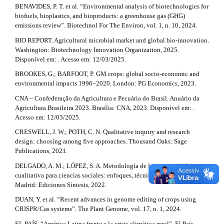
t
l
BENAVIDES, P. T. et al. “Environmental analysis of biotechnologies for
e
i
biofuels, bioplastics, and bioproducts: a greenhouse gas (GHG)
_
emissions review”. Biotechnol For The Environ, vol. 1, n. 10, 2024.
c
m
BIO REPORT. Agricultural microbial market and global bio-innovation.
e
l
Washington: Biotechnology Innovation Organization, 2025.
n
Disponível em: . Acesso em: 12/03/2025.
u
e
.
BROOKES, G.; BARFOOT, P. GM crops: global socio-economic and
s
.
environmental impacts 1996–2020. London: PG Economics, 2023.
i
d
d
CNA – Confederação da Agricultura e Pecuária do Brasil. Anuário da
e
Agricultura Brasileira 2023. Brasília: CNA, 2023. Disponível em: .
e
b
Acesso em: 12/03/2025.
a
t
CRESWELL, J. W.; POTH, C. N. Qualitative inquiry and research
r
design: choosing among five approaches. Thousand Oaks: Sage
#
a
Publications, 2021.
#
i
DELGADO, A. M.; LÓPEZ, S. A. Metodología de la investigación
cualitativa para ciencias sociales: enfoques, técnicas y estudios de caso.
l
Madrid: Ediciones Síntesis, 2022.
s
DUAN, Y. et al. “Recent advances in genome editing of crops using
CRISPR/Cas systems”. The Plant Genome, vol. 17, n. 1, 2024.
#
EL PAÍS. “América Latina frente a la crisis climática rural”. El País