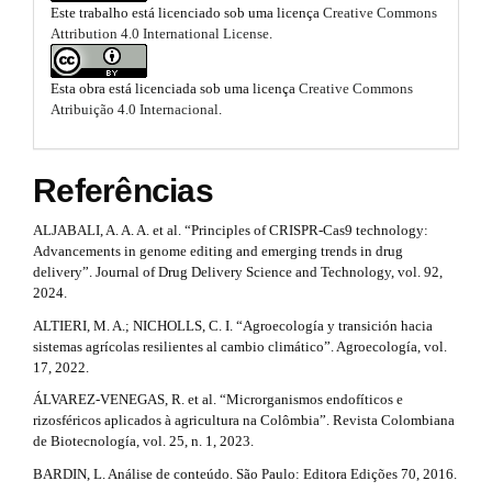
#
Este trabalho está licenciado sob uma licença
Creative Commons
b
m
Attribution 4.0 International License
.
e
o
s
.
o
Esta obra está licenciada sob uma licença
Creative Commons
b
Atribuição 4.0 Internacional
.
o
t
o
s
t
Referências
s
t
t
r
ALJABALI, A. A. A. et al. “Principles of CRISPR-Cas9 technology:
r
a
Advancements in genome editing and emerging trends in drug
p
a
delivery”. Journal of Drug Delivery Science and Technology, vol. 92,
3
2024.
p
.
ALTIERI, M. A.; NICHOLLS, C. I. “Agroecología y transición hacia
a
3
sistemas agrícolas resilientes al cambio climático”. Agroecología, vol.
c
17, 2022.
c
.
e
ÁLVAREZ-VENEGAS, R. et al. “Microrganismos endofíticos e
s
a
rizosféricos aplicados à agricultura na Colômbia”. Revista Colombiana
s
de Biotecnología, vol. 25, n. 1, 2023.
r
i
BARDIN, L. Análise de conteúdo. São Paulo: Editora Edições 70, 2016.
b