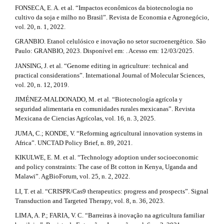
FONSECA, E. A. et al. “Impactos econômicos da biotecnologia no
cultivo da soja e milho no Brasil”. Revista de Economia e Agronegócio,
vol. 20, n. 1, 2022.
GRANBIO. Etanol celulósico e inovação no setor sucroenergético. São
Paulo: GRANBIO, 2023. Disponível em: . Acesso em: 12/03/2025.
JANSING, J. et al. “Genome editing in agriculture: technical and
practical considerations”. International Journal of Molecular Sciences,
vol. 20, n. 12, 2019.
JIMÉNEZ-MALDONADO, M. et al. “Biotecnología agrícola y
seguridad alimentaria en comunidades rurales mexicanas”. Revista
Mexicana de Ciencias Agrícolas, vol. 16, n. 3, 2025.
JUMA, C.; KONDE, V. “Reforming agricultural innovation systems in
Africa”. UNCTAD Policy Brief, n. 89, 2021.
KIKULWE, E. M. et al. “Technology adoption under socioeconomic
and policy constraints: The case of Bt cotton in Kenya, Uganda and
Malawi”. AgBioForum, vol. 25, n. 2, 2022.
LI, T. et al. “CRISPR/Cas9 therapeutics: progress and prospects”. Signal
Transduction and Targeted Therapy, vol. 8, n. 36, 2023.
LIMA, A. P.; FARIA, V. C. “Barreiras à inovação na agricultura familiar