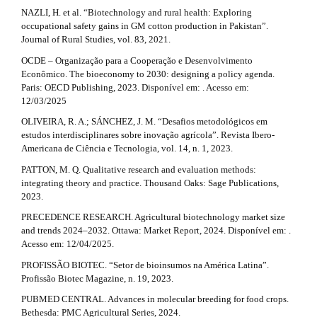
NAZLI, H. et al. “Biotechnology and rural health: Exploring
occupational safety gains in GM cotton production in Pakistan”.
Journal of Rural Studies, vol. 83, 2021.
OCDE – Organização para a Cooperação e Desenvolvimento
Econômico. The bioeconomy to 2030: designing a policy agenda.
Paris: OECD Publishing, 2023. Disponível em: . Acesso em:
12/03/2025
OLIVEIRA, R. A.; SÁNCHEZ, J. M. “Desafios metodológicos em
estudos interdisciplinares sobre inovação agrícola”. Revista Ibero-
Americana de Ciência e Tecnologia, vol. 14, n. 1, 2023.
PATTON, M. Q. Qualitative research and evaluation methods:
integrating theory and practice. Thousand Oaks: Sage Publications,
2023.
PRECEDENCE RESEARCH. Agricultural biotechnology market size
and trends 2024–2032. Ottawa: Market Report, 2024. Disponível em: .
Acesso em: 12/04/2025.
PROFISSÃO BIOTEC. “Setor de bioinsumos na América Latina”.
Profissão Biotec Magazine, n. 19, 2023.
PUBMED CENTRAL. Advances in molecular breeding for food crops.
Bethesda: PMC Agricultural Series, 2024.