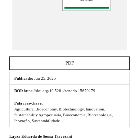
h
e
_
e
m
e
m
n
e
u
.
s
m
a
.
i
b
n
PDF
_
o
n
a
Publicado:
Jun 25, 2025
o
v
i
t
DOI:
https://doi.org/10.5281/zenodo.15679179
g
s
a
Palavras-chave:
t
Agriculture, Bioeconomy, Biotechnology, Innovation,
t
i
Sustainability Agropecuária, Bioeconomia, Biotecnologia,
o
Inovação, Sustentabilidade
r
n
#
a
#
Layza Eduarda de Sousa Travezani
#