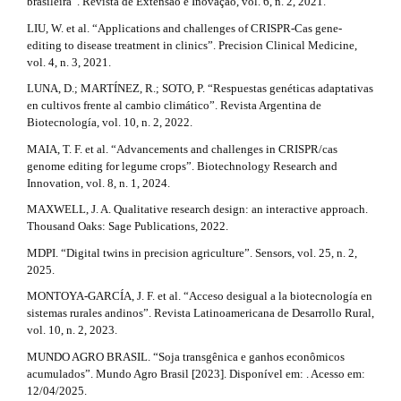
brasileira”. Revista de Extensão e Inovação, vol. 6, n. 2, 2021.
LIU, W. et al. “Applications and challenges of CRISPR-Cas gene-
editing to disease treatment in clinics”. Precision Clinical Medicine,
vol. 4, n. 3, 2021.
LUNA, D.; MARTÍNEZ, R.; SOTO, P. “Respuestas genéticas adaptativas
en cultivos frente al cambio climático”. Revista Argentina de
Biotecnología, vol. 10, n. 2, 2022.
MAIA, T. F. et al. “Advancements and challenges in CRISPR/cas
genome editing for legume crops”. Biotechnology Research and
Innovation, vol. 8, n. 1, 2024.
MAXWELL, J. A. Qualitative research design: an interactive approach.
Thousand Oaks: Sage Publications, 2022.
MDPI. “Digital twins in precision agriculture”. Sensors, vol. 25, n. 2,
2025.
MONTOYA-GARCÍA, J. F. et al. “Acceso desigual a la biotecnología en
sistemas rurales andinos”. Revista Latinoamericana de Desarrollo Rural,
vol. 10, n. 2, 2023.
MUNDO AGRO BRASIL. “Soja transgênica e ganhos econômicos
acumulados”. Mundo Agro Brasil [2023]. Disponível em: . Acesso em:
12/04/2025.