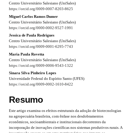
p
Centro Universitário Salesiano (UniSales)
#
#
https://orcid.org/0009-0007-8203-8625
#
3
p
p
Miguel Carlos Ramos Dumer
l
Centro Universitário Salesiano (UniSales)
.
u
l
https://orcid.org/0000-0002-9527-1991
g
a
Jessica de Paula Rodrigues
u
i
Centro Universitário Salesiano (UniSales)
r
n
g
https://orcid.org/0009-0001-6295-7743
s
t
.
Maria Paula Rovetta
i
t
Centro Universitário Salesiano (UniSales)
i
n
h
https://orcid.org/0009-0006-9543-1322
e
c
Sinara Silva Pinheiro Lopes
s
m
Universidade Federal do Espírito Santo (UFES)
l
e
https://orcid.org/0009-0002-1610-8422
.
s
e
.
t
Resumo
b
.
h
o
s
o
Este artigo examina os efeitos estruturais da adoção de biotecnologias
e
t
na agropecuária brasileira, com ênfase nos desdobramentos
i
s
econômicos, socioambientais e institucionais decorrentes da
m
t
incorporação de inovações científicas nos sistemas produtivos rurais. A
d