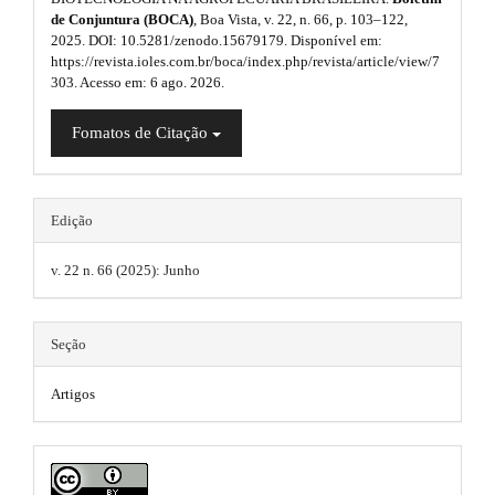
l
n
a
de Conjuntura (BOCA)
, Boa Vista, v. 22, n. 66, p. 103–122,
_
u
2025. DOI: 10.5281/zenodo.15679179. Disponível em:
c
r
https://revista.ioles.com.br/boca/index.php/revista/article/view/7
o
g
303. Acesso em: 6 ago. 2026.
t
n
i
t
i
Fomatos de Citação
e
n
n
c
t
s
#
l
#
.
Edição
e
#
t
#
v. 22 n. 66 (2025): Junho
.
p
h
l
m
u
e
Seção
g
a
m
i
i
n
Artigos
e
s
n
.
s
t
#
h
.
e