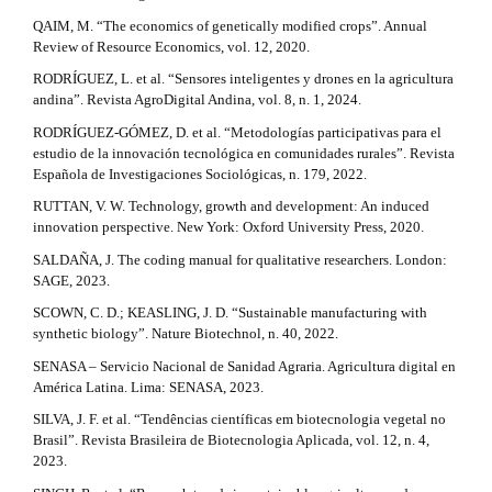
QAIM, M. “The economics of genetically modified crops”. Annual
Review of Resource Economics, vol. 12, 2020.
RODRÍGUEZ, L. et al. “Sensores inteligentes y drones en la agricultura
andina”. Revista AgroDigital Andina, vol. 8, n. 1, 2024.
RODRÍGUEZ-GÓMEZ, D. et al. “Metodologías participativas para el
estudio de la innovación tecnológica en comunidades rurales”. Revista
Española de Investigaciones Sociológicas, n. 179, 2022.
RUTTAN, V. W. Technology, growth and development: An induced
innovation perspective. New York: Oxford University Press, 2020.
SALDAÑA, J. The coding manual for qualitative researchers. London:
SAGE, 2023.
SCOWN, C. D.; KEASLING, J. D. “Sustainable manufacturing with
synthetic biology”. Nature Biotechnol, n. 40, 2022.
SENASA – Servicio Nacional de Sanidad Agraria. Agricultura digital en
América Latina. Lima: SENASA, 2023.
SILVA, J. F. et al. “Tendências científicas em biotecnologia vegetal no
Brasil”. Revista Brasileira de Biotecnologia Aplicada, vol. 12, n. 4,
2023.