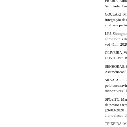
r
FREIRE, Paulo
t
b
#
a
São Paulo: Paz
p
i
a
#
GOULART, Mar
3
integração das
.
c
r
análise a part
a
l
c
#
LIU, Zhonghua 
c
coronavirus d
e
#
e
vol 41, n. 202
s
.
OLIVEIRA, Vic
s
COVID-19”. Bo
i
d
b
SENHORAS, Eló
e
l
Assimétricos”.
e
t
SILVA, Antôni
_
pelo coronaví
m
a
disponíveis”. 
e
n
i
SPOSITO, Mari
u
de pessoas te
l
.
[26/03/2020].
m
a-circulacao-
s
a
TEIXEIRA, Mad
i