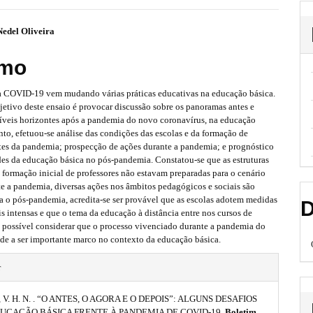
Nedel Oliveira
mo
 COVID-19 vem mudando várias práticas educativas na educação básica.
jetivo deste ensaio é provocar discussão sobre os panoramas antes e
síveis horizontes após a pandemia do novo coronavírus, na educação
anto, efetuou-se análise das condições das escolas e da formação de
ntes da pandemia; prospecção de ações durante a pandemia; e prognóstico
des da educação básica no pós-pandemia. Constatou-se que as estruturas
a formação inicial de professores não estavam preparadas para o cenário
e a pandemia, diversas ações nos âmbitos pedagógicos e sociais são
ra o pós-pandemia, acredita-se ser provável que as escolas adotem medidas
D
s intensas e que o tema da educação à distância entre nos cursos de
É possível considerar que o processo vivenciado durante a pandemia do
e a ser importante marco no contexto da educação básica.
r
 V. H. N. . “O ANTES, O AGORA E O DEPOIS”: ALGUNS DESAFIOS
DUCAÇÃO BÁSICA FRENTE À PANDEMIA DE COVID-19.
Boletim