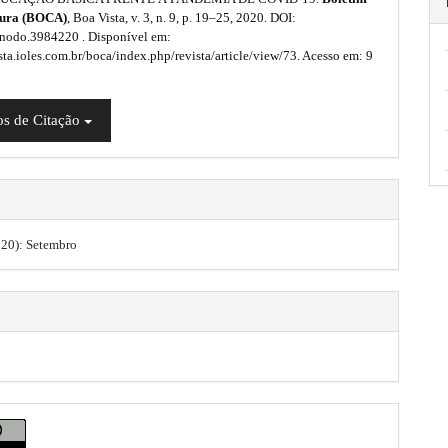
tura (BOCA)
, Boa Vista, v. 3, n. 9, p. 19–25, 2020. DOI:
nodo.3984220 . Disponível em:
ista.ioles.com.br/boca/index.php/revista/article/view/73. Acesso em: 9
s de Citação
2020): Setembro