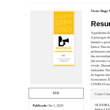
e
s
#
#
Victor Hugo 
.
b
#
#
Resu
o
p
p
o
t
A pandemia da
l
l
s
O principal ob
t
durante e pos
u
u
r
básica. Para t
a
g
g
professores a
p
das necessida
i
i
3
das escolas e 
.
vivido. Durant
n
n
a
realizadas. Pa
c
de higiene mai
s
s
c
licenciatura. 
e
.
.
COVID-19 tend
s
#
t
t
s
PDF
Como Cita
i
#
h
h
b
OLIVEIRA,
Publicado:
Set 1, 2020
l
p
e
e
PARA A E