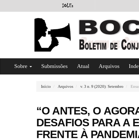
#
Sobre
Submissões
Atual
Arquivos
Inde
#
p
l
u
Início
Arquivos
v. 3 n. 9 (2020): Setembro
Ensa
g
i
n
“O ANTES, O AGORA
s
.
DESAFIOS PARA A 
t
h
FRENTE À PANDEMI
e
m