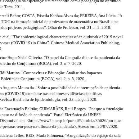
. Pedagogia da esperança: um reencontro com a pedagogia do oprimido.
 e Terra, 2011.
celi Behm; COSTA, Priscila Kabbaz Alves da; PEREIRA, Ana Lúcia. “A
 TDIC na formação inicial de professores de matemática no Brasil: uma
ir dos projetos pedagógicos”. Olhar de Professor, vol. 21, n. 2, 2018.
et al. “The epidemiological characteristics of an outbreak of 2019 novel
iseases (COVID-19) in China”. Chinese Medical Association Publishing,
0.
tor Hugo Nedel Oliveira. “O papel da Geografia diante da pandemia da
letim de Conjuntura (BOCA), vol. 3, n. 7, 2020.
i Martins. “Coronavírus e Educação: Análise dos Impactos
 Boletim de Conjuntura (BOCA), vol. 2, n. 5, 2020.
o Augusto Moura da. “Sobre a possibilidade de interrupção da epidemia
rus (COVID-19) com base nas melhores evidências científicas
Revista Brasileira de Epidemiologia, vol. 23, março, 2020.
a Encarnação Beltrão; GUIMARÃES, Raul Borges. “Por que a circulação
m peso na difusão da pandemia”. Portal Eletrônico da UNESP
 Disponível em: <
https://www2.unesp.br/portal#!/noticia/35626/por-que-
de-pessoas-tem-peso-na-difusao-da-pandemia
>. Acesso em: 26/07/2020.
alena Telles; REIS, Maria Filomena. “A organização do espaço da sala