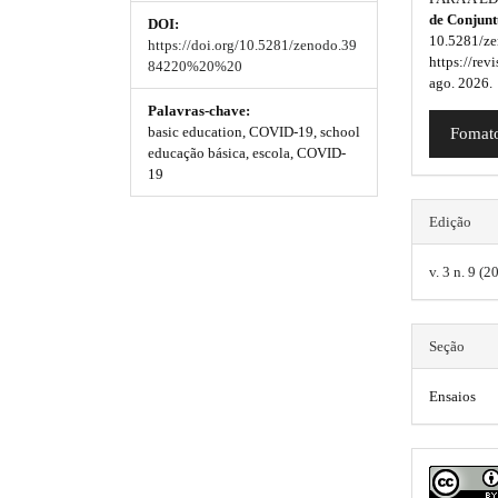
e
de Conjun
l
DOI:
_
m
m
10.5281/ze
https://doi.org/10.5281/zenodo.39
m
u
e
e
https://rev
84220%20%20
e
ago. 2026.
n
g
s
s
u
Palavras-chave:
.
basic education, COVID-19, school
i
Fomato
.
.
m
educação básica, escola, COVID-
n
b
b
a
19
i
s
o
o
n
Edição
_
.
o
o
n
v. 3 n. 9 (
a
t
t
t
v
h
s
s
i
g
Seção
e
t
t
a
t
m
r
r
Ensaios
i
e
o
a
a
n
s
p
p
#
#