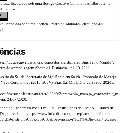
ho está licenciado sob uma licença
Creative Commons Attribution 4.0
al License
.
stá licenciada sob uma licença
Creative Commons Atribuição 4.0
al
.
ências
ia. “Educação à distância: conceitos e história no Brasil e no Mundo”.
eira de Aprendizagem Aberta e à Distância, vol. 10, 2011.
tério da Saúde. Secretaria de Vigilância em Saúde. Protocolo de Manejo
o Novo Coronavírus (2019-nCoV). Brasília: Ministério da Saúde, 2020a.
:
arca.fiocruz.br/bitstream/icict/40249/2/protocolo_manejo_coronavirus_m
 em: 24/07/2020.
Plano de Reabertura Pós COVID19 – Instituições de Ensino”. Linked in
 Disponível em: <
https://www.linkedin.com/pulse/plano-de-reabertura-
vid19-institui%C3%A7%C3%B5es-ensino-r%C3%ADlu-dani
>. Acesso
20.