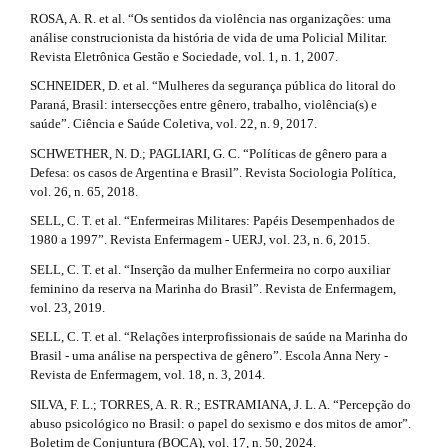
ROSA, A. R. et al. “Os sentidos da violência nas organizações: uma
análise construcionista da história de vida de uma Policial Militar.
Revista Eletrônica Gestão e Sociedade, vol. 1, n. 1, 2007.
SCHNEIDER, D. et al. “Mulheres da segurança pública do litoral do
Paraná, Brasil: intersecções entre gênero, trabalho, violência(s) e
saúde”. Ciência e Saúde Coletiva, vol. 22, n. 9, 2017.
SCHWETHER, N. D.; PAGLIARI, G. C. “Políticas de gênero para a
Defesa: os casos de Argentina e Brasil”. Revista Sociologia Política,
vol. 26, n. 65, 2018.
SELL, C. T. et al. “Enfermeiras Militares: Papéis Desempenhados de
1980 a 1997”. Revista Enfermagem - UERJ, vol. 23, n. 6, 2015.
SELL, C. T. et al. “Inserção da mulher Enfermeira no corpo auxiliar
feminino da reserva na Marinha do Brasil”. Revista de Enfermagem,
vol. 23, 2019.
SELL, C. T. et al. “Relações interprofissionais de saúde na Marinha do
Brasil - uma análise na perspectiva de gênero”. Escola Anna Nery -
Revista de Enfermagem, vol. 18, n. 3, 2014.
SILVA, F. L.; TORRES, A. R. R.; ESTRAMIANA, J. L. A. “Percepção do
abuso psicológico no Brasil: o papel do sexismo e dos mitos de amor”.
Boletim de Conjuntura (BOCA), vol. 17, n. 50, 2024.