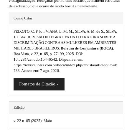
e estigmatização, reforçadas por normas sociais que mantêm estruturas
n
de exclusão, o que ocorre de modo hostil e benevolente.
r
_
c
#
a
Como Citar
o
#
n
p
t
PEIXOTO, C. F. P. .; VIANA, L. M. M.; SILVA, A. M. de S.; SILVA,
p
3
e
J. C. da . REVISÃO INTEGRATIVA DA LITERATURA SOBRE A
n
DISCRIMINAÇÃO CONTRA AS MULHERES EM AMBIENTES
l
.
t
MILITARES BRASILEIROS.
Boletim de Conjuntura (BOCA)
,
#
u
Boa Vista, v. 22, n. 65, p. 77–99, 2025. DOI:
a
#
10.5281/zenodo.15446542. Disponível em:
g
#
https://revista.ioles.com.br/boca/index.php/revista/article/view/6
r
#
733. Acesso em: 7 ago. 2026.
i
t
p
l
n
Fomatos de Citação
i
u
s
g
c
i
.
n
l
Edição
s
t
e
.
t
v. 22 n. 65 (2025): Maio
h
.
h
e