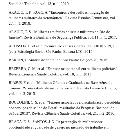
l
3
Social do Trabalho, vol. 13, n. 1, 2010.
e
.
ARAÚJO, T. F.; ROSO, A. “Encontros e despedidas: migração de
_
mulheres militares da Aeronáutica”. Revista Estudos Feministas, vol.
m
a
27, n. 1, 2018.
e
n
r
ARAÚJO, T. S. “Mulheres em fardas policiais militares no Rio de
u
Janeiro”. Revista Brasileira de Segurança Pública, vol. 11, n. 1, 2017.
.
t
s
ARONSON, E. et al. “Preconceito: causas e curas”. In: ARONSON, E.
i
i
(ed.). Psicologia Social São Paulo: Editora LTC, 2015.
d
BARDIN, L. Análise de conteúdo. São Paulo: Edições 70, 2016.
c
e
b
BEZERRA, C. M. et al. “Estresse ocupacional em mulheres policiais”.
l
a
Revista Ciência e Saúde Coletiva, vol. 18, n. 3, 2013.
r
e
BIASUS, F. et al. “Mulheres Oficiais e Graduadas na Base Aérea de
#
Canoas/RS: um estudo de memória social”. Revista Gênero e Direito,
.
#
vol. 4, n. 3, 2015.
d
BOCCOLINI, C. S. et al. “Fatores associados à discriminação percebida
nos serviços de saúde do Brasil: resultados da Pesquisa Nacional de
e
Saúde, 2013”. Revista Ciência e Saúde Coletiva, vol. 21, n. 2, 2016.
t
BRAGA, E. S.; SANTOS, J. N. “A percepção da mulher sobre
a
oportunidade e igualdade de gênero no mercado de trabalho em