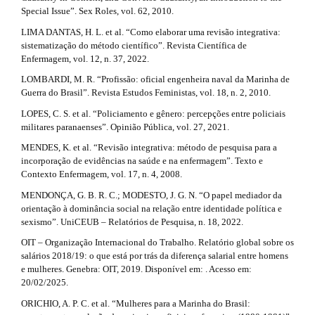
Special Issue”. Sex Roles, vol. 62, 2010.
LIMA DANTAS, H. L. et al. “Como elaborar uma revisão integrativa:
sistematização do método científico”. Revista Científica de
Enfermagem, vol. 12, n. 37, 2022.
LOMBARDI, M. R. “Profissão: oficial engenheira naval da Marinha de
Guerra do Brasil”. Revista Estudos Feministas, vol. 18, n. 2, 2010.
LOPES, C. S. et al. “Policiamento e gênero: percepções entre policiais
militares paranaenses”. Opinião Pública, vol. 27, 2021.
MENDES, K. et al. “Revisão integrativa: método de pesquisa para a
incorporação de evidências na saúde e na enfermagem”. Texto e
Contexto Enfermagem, vol. 17, n. 4, 2008.
MENDONÇA, G. B. R. C.; MODESTO, J. G. N. “O papel mediador da
orientação à dominância social na relação entre identidade política e
sexismo”. UniCEUB – Relatórios de Pesquisa, n. 18, 2022.
OIT – Organização Internacional do Trabalho. Relatório global sobre os
salários 2018/19: o que está por trás da diferença salarial entre homens
e mulheres. Genebra: OIT, 2019. Disponível em: . Acesso em:
20/02/2025.
ORICHIO, A. P. C. et al. “Mulheres para a Marinha do Brasil: