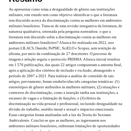
r
.
e
a
Ao apresentar como tema a desigualdade de gênero nas instituições
p
t
.
militares, este estudo tem como objetivo identificar o que a literatura
3
tem discutido acerca da discriminação contra as mulheres em ambientes
h
s
.
militares brasileiros. Trata-se de uma revisão integrativa da literatura, de
a
e
natureza qualitativa, orientada pela pergunta norteadora: o que a
i
c
literatura tem discutido sobre a discriminação contra as mulheres em
c
m
d
ambientes militares brasileiros? A busca foi realizada em 2022, nos
e
portais LILACS, Oasisbr, PePSIC, SciELO e Scopus, sem restrição de
s
e
e
idioma, por meio da combinação de 27 descritores. O processo de
s
triagem e seleção seguiu o protocolo PRISMA. A busca inicial resultou
s
b
i
em 1.576 publicações, das quais 22 artigos compuseram a amostra final,
b
.
a
após a aplicação dos critérios de inclusão e exclusão, abrangendo o
l
período de 2007 a 2021. Para realizar a análise de conteúdo de tais
e
b
r
artigos, previamente, foram estabelecidas três categorias temáticas: (1)
_
estereótipos de gênero atribuídos às mulheres militares; (2) situações e
m
o
#
contextos de discriminação, como a inserção tardia nas instituições, a
e
escassez de vagas e a limitação de funções; e (3) efeitos da
o
#
n
discriminação na vida pessoal e profissional, incluindo desigualdade na
u
t
divisão do trabalho, assédio moral e sexual e impactos emocionais.
.
Essas categorias foram analisadas sob a luz da Teoria do Sexismo
m
s
Ambivalente. Conclui-se que as mulheres, ao ingressarem nos
a
ambientes militares brasileiros, enfrentam limitações de oportunidades
i
t