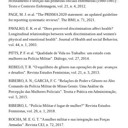
recrutamento e seleção das primeiras oficiais enfermeiras (1980-1981)”.
Texto e Contexto Enfermagem, vol. 21, n. 4, 2012.
PAGE, M. J. et al. “The PRISMA 2020 statement: an updated guideline
for reporting systematic reviews”. The BMJ, n. 71, 2021.
PAVALKO, E. K. et al. “Does perceived discrimination affect health?
Longitudinal relationships between work discrimination and women's
physical and emotional health”. Journal of Health and social Behavior,
vol. 44, n. 1, 2003.
PITTS, P. F. et al. “Qualidade de Vida no Trabalho: um estudo com
mulheres na Polícia Militar”. Diálogo, vol. 27, 2014.
REBELO, T. R. “O equilíbrio de gênero nas operações de paz: avanços
e desafios”. Revista Estudos Feministas, vol. 21, n. 3, 2013.
RIBEIRO, A. N.; GARCIA, F. C. “Relações de Poder e Gênero no Alto
Comando da Polícia Militar de Minas Gerais: Uma Análise da
Percepção das Mulheres Policiais”. Teoria e Prática em Administração,
vol. 5, 2015.
RIBEIRO, L. “Polícia Militar é lugar de mulher?” Revista Estudos
Feministas, vol. 26, n. 1, 2018.
ROCHA, M. E. G. T. “A mulher militar e sua integração nas Forças
Armadas”. Revista CEJ, n. 72, 2017.