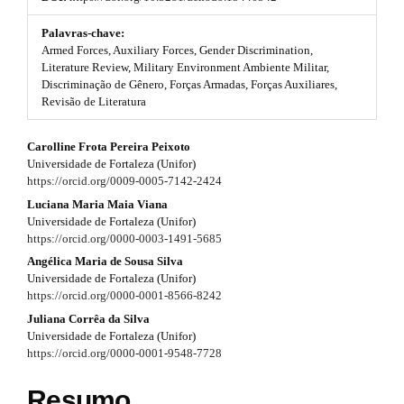
t
#
s
#
Palavras-chave:
p
Armed Forces, Auxiliary Forces, Gender Discrimination,
t
l
Literature Review, Military Environment Ambiente Militar,
u
Discriminação de Gênero, Forças Armadas, Forças Auxiliares,
r
g
Revisão de Literatura
i
a
n
#
p
Carolline Frota Pereira Peixoto
s
Universidade de Fortaleza (Unifor)
.
#
3
https://orcid.org/0009-0005-7142-2424
t
h
p
Luciana Maria Maia Viana
.
e
Universidade de Fortaleza (Unifor)
m
l
a
https://orcid.org/0000-0003-1491-5685
e
Angélica Maria de Sousa Silva
u
r
s
Universidade de Fortaleza (Unifor)
.
g
t
https://orcid.org/0000-0001-8566-8242
b
o
Juliana Corrêa da Silva
i
i
o
Universidade de Fortaleza (Unifor)
n
t
https://orcid.org/0000-0001-9548-7728
c
s
s
l
t
Resumo