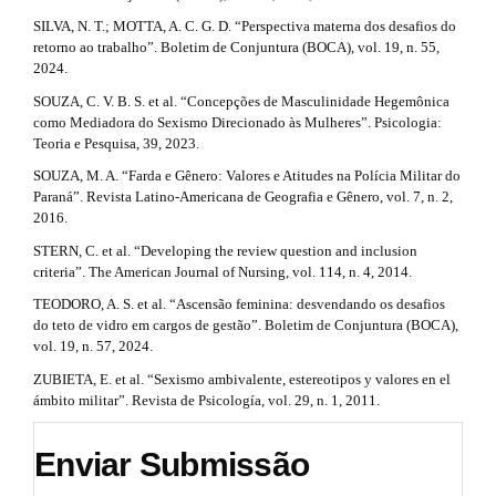
SILVA, N. T.; MOTTA, A. C. G. D. “Perspectiva materna dos desafios do
retorno ao trabalho”. Boletim de Conjuntura (BOCA), vol. 19, n. 55,
2024.
SOUZA, C. V. B. S. et al. “Concepções de Masculinidade Hegemônica
como Mediadora do Sexismo Direcionado às Mulheres”. Psicologia:
Teoria e Pesquisa, 39, 2023.
SOUZA, M. A. “Farda e Gênero: Valores e Atitudes na Polícia Militar do
Paraná”. Revista Latino-Americana de Geografia e Gênero, vol. 7, n. 2,
2016.
STERN, C. et al. “Developing the review question and inclusion
criteria”. The American Journal of Nursing, vol. 114, n. 4, 2014.
TEODORO, A. S. et al. “Ascensão feminina: desvendando os desafios
do teto de vidro em cargos de gestão”. Boletim de Conjuntura (BOCA),
vol. 19, n. 57, 2024.
ZUBIETA, E. et al. “Sexismo ambivalente, estereotipos y valores en el
ámbito militar”. Revista de Psicología, vol. 29, n. 1, 2011.
Enviar Submissão