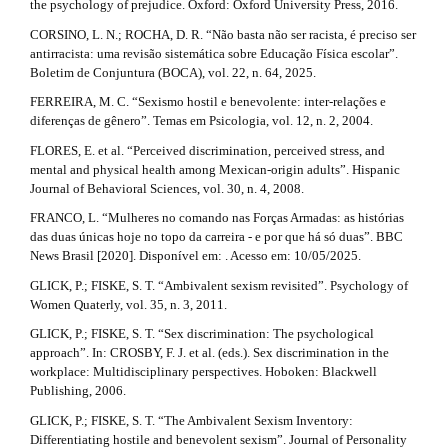
the psychology of prejudice. Oxford: Oxford University Press, 2016.
CORSINO, L. N.; ROCHA, D. R. “Não basta não ser racista, é preciso ser
antirracista: uma revisão sistemática sobre Educação Física escolar”.
Boletim de Conjuntura (BOCA), vol. 22, n. 64, 2025.
FERREIRA, M. C. “Sexismo hostil e benevolente: inter-relações e
diferenças de gênero”. Temas em Psicologia, vol. 12, n. 2, 2004.
FLORES, E. et al. “Perceived discrimination, perceived stress, and
mental and physical health among Mexican-origin adults”. Hispanic
Journal of Behavioral Sciences, vol. 30, n. 4, 2008.
FRANCO, L. “Mulheres no comando nas Forças Armadas: as histórias
das duas únicas hoje no topo da carreira - e por que há só duas”. BBC
News Brasil [2020]. Disponível em: . Acesso em: 10/05/2025.
GLICK, P.; FISKE, S. T. “Ambivalent sexism revisited”. Psychology of
Women Quaterly, vol. 35, n. 3, 2011.
GLICK, P.; FISKE, S. T. “Sex discrimination: The psychological
approach”. In: CROSBY, F. J. et al. (eds.). Sex discrimination in the
workplace: Multidisciplinary perspectives. Hoboken: Blackwell
Publishing, 2006.
GLICK, P.; FISKE, S. T. “The Ambivalent Sexism Inventory:
Differentiating hostile and benevolent sexism”. Journal of Personality