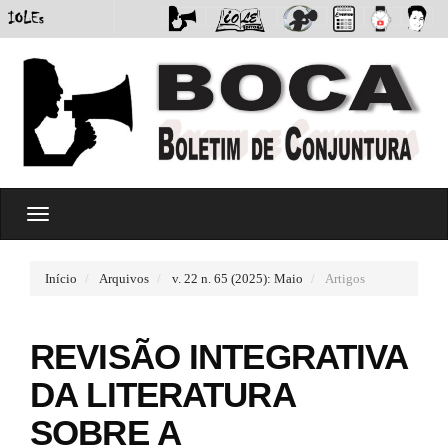
#
T
#
o
p
g
l
g
u
Início
Arquivos
v. 22 n. 65 (2025): Maio
Artigos
l
g
e
i
n
n
REVISÃO INTEGRATIVA
a
s
v
.
DA LITERATURA
i
t
g
h
SOBRE A
a
e
t
m