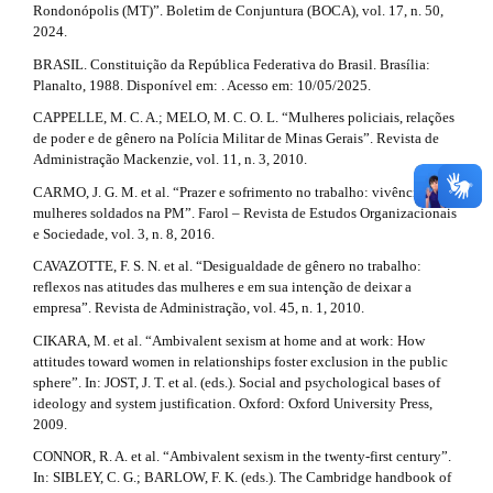
Rondonópolis (MT)”. Boletim de Conjuntura (BOCA), vol. 17, n. 50,
i
2024.
l
BRASIL. Constituição da República Federativa do Brasil. Brasília:
Planalto, 1988. Disponível em: . Acesso em: 10/05/2025.
s
CAPPELLE, M. C. A.; MELO, M. C. O. L. “Mulheres policiais, relações
#
de poder e de gênero na Polícia Militar de Minas Gerais”. Revista de
Administração Mackenzie, vol. 11, n. 3, 2010.
#
CARMO, J. G. M. et al. “Prazer e sofrimento no trabalho: vivências de
mulheres soldados na PM”. Farol – Revista de Estudos Organizacionais
e Sociedade, vol. 3, n. 8, 2016.
CAVAZOTTE, F. S. N. et al. “Desigualdade de gênero no trabalho:
reflexos nas atitudes das mulheres e em sua intenção de deixar a
empresa”. Revista de Administração, vol. 45, n. 1, 2010.
CIKARA, M. et al. “Ambivalent sexism at home and at work: How
attitudes toward women in relationships foster exclusion in the public
sphere”. In: JOST, J. T. et al. (eds.). Social and psychological bases of
ideology and system justification. Oxford: Oxford University Press,
2009.
CONNOR, R. A. et al. “Ambivalent sexism in the twenty-first century”.
In: SIBLEY, C. G.; BARLOW, F. K. (eds.). The Cambridge handbook of