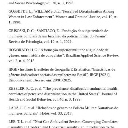
and Social Psychology, vol. 70, n. 3, 1996.
GOSSETT, J. L.; WILLIAMS, J. E. “Perceived Discrimination Among
Women in Law Enforcement”. Women and Criminal Justice, vol. 10, n.
1, 1998.
GRISOSKI, D. C.; SANTIAGO, E. “Produção de subjetividade de
mulheres policiais de um batalhão da polícia militar do Paraná”.
Revista de Psicologia, vol. 12, n. 1, 2021.
HONORATO, H. G. “A formação superior militar e a igualdade de
gênero: uma história de conquistas”. Brazilian Applied Science Review,
vol. 2, n. 4, 2018.
IBGE - Instituto Brasileiro de Geografia E Estatística. “Estatísticas de
gênero: indicadores sociais das mulheres no Brasil”. IBGE [2021].
Disponível em: . Acesso em: 20/01/2025.
KESSLER, R. C. et al. “The prevalence, distribution, andmental health
correlates of perceived discrimination in the United States”. Journal of
Health and Social Behavior, vol. 40, n. 3, 1999.
LARA, L. F. et al. “Relações de gênero na Polícia Militar: Narrativas de
mulheres policiais”. Holos, vol. 33, 2017.
LEE, T. L. et al. “Next Gen Ambivalent Sexism: Converging Correlates,
Causality in Context, and Converse Causality, an Introduction to the