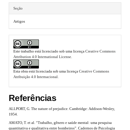
e
m
m
m
Seção
e
a
s
e
i
.
Artigos
b
s
n
o
.
o
#
t
b
s
#
Este trabalho está licenciado sob uma licença
Creative Commons
t
o
Attribution 4.0 International License
.
r
a
o
p
Esta obra está licenciada sob uma licença
Creative Commons
t
3
Atribuição 4.0 Internacional
.
.
s
a
c
t
Referências
c
e
r
ALLPORT, G. The nature of prejudice. Cambridge: Addison-Wesley,
s
a
1954.
s
i
AMATO, T. et al. “Trabalho, gênero e saúde mental: uma pesquisa
p
b
quantitativa e qualitativa entre bombeiros”. Cadernos de Psicologia