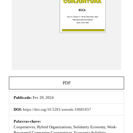
e
.
_
t
m
e
h
n
u
e
.
m
m
a
e
i
n
s
_
n
.
a
b
v
PDF
i
o
g
a
Publicado:
Fev 29, 2024
o
t
i
t
DOI:
https://doi.org/10.5281/zenodo.10681657
o
s
n
Palavras-chave:
#
Cooperatives, Hybrid Organizations, Solidarity Economy, Work-
t
#
Recovered Companies Cooperativas, Economia Solidária,