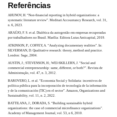
s
n
Referências
m
t
e
#
s
AHUNOV, H. “Non-financial reporting in hybrid organizations: a
r
.
#
systematic literature review”. Meditari Accountancy Research, vol. 31,
b
a
n. 6, 2023.
o
ARAÚJO, F. S. et al. Dialética da autogestão em empresas recuperadas
p
o
por trabalhadores no Brasil. Marília: Editora Lutas Anticapital, 2019.
t
3
s
ATKINSON, P.; COFFEY, A. “Analyzing documentary realities”. In:
t
.
SILVERMAN, D. Qualitative research: theory, method and practice.
r
London: Sage, 2004.
a
a
AUSTIN, J.; STEVENSON, H.; WEI-SKILLERN, J. “Social and
p
r
commercial entrepreneurship: same, different, or both?”. Revista de
3
Administração, vol. 47, n. 3, 2012.
.
t
a
BAROVERO, L. et al. “Economia Social y Solidaria: incentivos de
c
i
política pública para la incorporación de tecnología de la información
c
y de la comunicación (TIC) en el sector”. Amazon, Organizations and
c
e
Sustainability, vol. 11, n. 2, 2022.
s
l
BATTILANA, J.; DORADA, S. “Building sustainable hybrid
s
organizations: the case of commercial microfinance organizations”.
i
e
Academy of Management Journal, vol. 53, n 6, 2010.
b