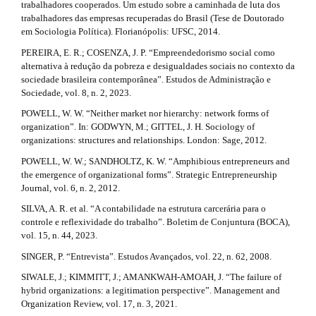
trabalhadores cooperados. Um estudo sobre a caminhada de luta dos
trabalhadores das empresas recuperadas do Brasil (Tese de Doutorado
em Sociologia Política). Florianópolis: UFSC, 2014.
PEREIRA, E. R.; COSENZA, J. P. “Empreendedorismo social como
alternativa à redução da pobreza e desigualdades sociais no contexto da
sociedade brasileira contemporânea”. Estudos de Administração e
Sociedade, vol. 8, n. 2, 2023.
POWELL, W. W. “Neither market nor hierarchy: network forms of
organization”. In: GODWYN, M.; GITTEL, J. H. Sociology of
organizations: structures and relationships. London: Sage, 2012.
POWELL, W. W.; SANDHOLTZ, K. W. “Amphibious entrepreneurs and
the emergence of organizational forms”. Strategic Entrepreneurship
Journal, vol. 6, n. 2, 2012.
SILVA, A. R. et al. “A contabilidade na estrutura carcerária para o
controle e reflexividade do trabalho”. Boletim de Conjuntura (BOCA),
vol. 15, n. 44, 2023.
SINGER, P. “Entrevista”. Estudos Avançados, vol. 22, n. 62, 2008.
SIWALE, J.; KIMMITT, J.; AMANKWAH-AMOAH, J. “The failure of
hybrid organizations: a legitimation perspective”. Management and
Organization Review, vol. 17, n. 3, 2021.