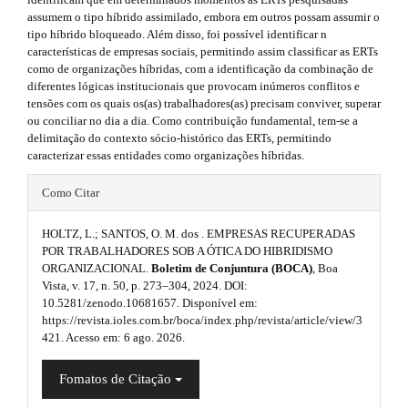
s
r
e
assumem o tipo híbrido assimilado, embora em outros possam assumir o
a
i
tipo híbrido bloqueado. Além disso, foi possível identificar n
p
m
características de empresas sociais, permitindo assim classificar as ERTs
3
d
como de organizações híbridas, com a identificação da combinação de
.
e
diferentes lógicas institucionais que provocam inúmeros conflitos e
a
e
s
tensões com os quais os(as) trabalhadores(as) precisam conviver, superar
c
b
ou conciliar no dia a dia. Como contribuição fundamental, tem-se a
c
.
delimitação do contexto sócio-histórico das ERTs, permitindo
e
a
caracterizar essas entidades como organizações híbridas.
s
b
s
#
r
i
o
Como Citar
b
#
#
o
l
HOLTZ, L.; SANTOS, O. M. dos . EMPRESAS RECUPERADAS
p
#
e
POR TRABALHADORES SOB A ÓTICA DO HIBRIDISMO
t
_
ORGANIZACIONAL.
Boletim de Conjuntura (BOCA)
, Boa
l
m
s
Vista, v. 17, n. 50, p. 273–304, 2024. DOI:
e
u
10.5281/zenodo.10681657. Disponível em:
n
t
https://revista.ioles.com.br/boca/index.php/revista/article/view/3
u
g
421. Acesso em: 6 ago. 2026.
r
.
i
m
a
Fomatos de Citação
a
n
i