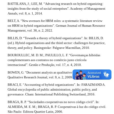
l
.
BATTILANA, J.; LEE, M. “Advancing research on hybrid organizing:
e
insights from the study of social enterprises”. Academy of Management
d
_
Annals, vol. 8, n. 1, 2014.
m
e
e
BELT, A. “New avenues for HRM roles: a systematic literature review
n
on HRM in hybrid organizations”. German Journal of Human Resource
t
u
Management, vol. 36, n. 2, 2022.
.
a
BILLIS, D. “Towards a theory of hybrid organizations”. In: BILLIS, D.
s
(ed.). Hybrid organizations and the third sector: challenges for practice,
i
i
theory, and policy. Basingstoke: Palgrave Macmillan, 2010.
d
l
e
BOUROULLEC, M. D. M.; PAULILLO, L. F. “Governanças híbridas
b
complementares aos contratos no comércio justo citrícola
s
a
internacional”. Gestão e Produção, vol. 17, n. 4, 2010.
r
#
BOWEN, G. “Document analysis as qualitative research method”.
#
Qualitative Research Journal, vol. 9, n. 2, 2009.
#
#
BRACI, E. “Accounting of hybrid organizations”. In: FARAZMAND A.
Global encyclopedia of public administration, public policy, and
governance. Cham: International Publishing Switzerland, 2016.
BRAGA, R. P. “Sociedades cooperativas no novo código civil”. In:
ALMEIDA, M. E. M.; BRAGA, R. P. Cooperativas à luz do código civil.
São Paulo: Editora Quartier Latin, 2006.