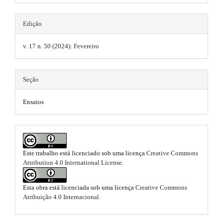
p
n
s
3
_
.
c
Edição
.
o
t
n
v. 17 n. 50 (2024): Fevereiro
a
t
h
e
r
n
e
t
Seção
t
m
#
i
#
Ensaios
e
#
c
#
s
p
l
l
.
e
u
Este trabalho está licenciado sob uma licença
Creative Commons
b
g
.
Attribution 4.0 International License
.
i
o
n
m
s
o
Esta obra está licenciada sob uma licença
Creative Commons
.
a
Atribuição 4.0 Internacional
.
t
t
i
h
e