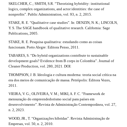
SKELCHER, C.; SMITH, S.R. “Theorizing hybridity: institutional
logics, complex organizations, and actor identities: the case of
nonprofits”. Public Administration, vol. 93, n. 2, 2015.
STAKE, R. E. “Qualitative case studies”. In: DENZIN, N. K.; LINCOLN,
Y. S. The SAGE handbook of qualitative research. California: Sage
Publications, 2005.
STAKE, R. E. Pesquisa qualitativa: estudando como as coisas
funcionam. Porto Alegre: Editora Penso, 2011.
TABARES, S. “Do hybrid organizations contribute to sustainable
development goals? Evidence from B corps in Colombia”. Journal of
Cleaner Production, vol. 280, 2021. DOI:
THOMPSON, J. B. Ideologia e cultura moderna: teoria social crítica na
era dos meios de comunicação de massa. Petrópolis: Editora Vozes,
2011.
VIEIRA, V. G.; OLIVEIRA, V. M.; MIKI, A. F. C. “Framework de
mensuração do empreendedorismo social para países em
desenvolvimento”. Revista de Administração Contemporânea, vol. 27,
n. 2, 2023.
WOOD, JR., T. “Organizações híbridas”. Revista Administração de
Empresas, vol. 50, n. 2, 2010.