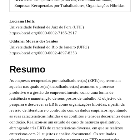
#
Empresas Recuperadas por Trabalhadores, Organizações Híbridas
r
#
p
a
#
Luciana Holtz
l
p
Universidade Federal de Juiz de Fora (UFJF)
u
#
https://orcid.org/0000-0002-7165-2917
g
3
i
p
Odilanei Morais dos Santos
n
Universidade Federal do Rio de Janeiro (UFRJ)
.
s
l
https://orcid.org/0000-0002-4897-8353
.
a
u
t
Resumo
r
h
g
e
t
As empresas recuperadas por trabalhadores(as) (ERTs) representam
m
i
aquelas nas quais os(as) trabalhadores(as) assumem o processo
e
i
n
produtivo e a gestão do empreendimento, como uma forma de
s
resistência e manutenção de seus postos de trabalho. O objetivo da
.
c
s
pesquisa é descrever as ERTs como organizações híbridas, a partir da
b
l
revisão de literatura e o confronto com os dados empíricos, apontando
o
.
as suas características híbridas e os conflitos e tensões decorrentes dessa
o
e
condição. Realizou-se um estudo de caso de natureza qualitativo,
t
t
abrangendo três ERTs de características diversas, em que se realizou
s
.
h
entrevistas com 21 sujeitos e análise documental. Os resultados
t
identificam que em determinados momentos as ERTs pesquisadas