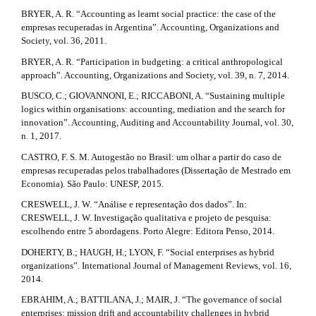
BRYER, A. R. “Accounting as learnt social practice: the case of the
empresas recuperadas in Argentina”. Accounting, Organizations and
Society, vol. 36, 2011.
BRYER, A. R. “Participation in budgeting: a critical anthropological
approach”. Accounting, Organizations and Society, vol. 39, n. 7, 2014.
BUSCO, C.; GIOVANNONI, E.; RICCABONI, A. “Sustaining multiple
logics within organisations: accounting, mediation and the search for
innovation”. Accounting, Auditing and Accountability Journal, vol. 30,
n. 1, 2017.
CASTRO, F. S. M. Autogestão no Brasil: um olhar a partir do caso de
empresas recuperadas pelos trabalhadores (Dissertação de Mestrado em
Economia). São Paulo: UNESP, 2015.
CRESWELL, J. W. “Análise e representação dos dados”. In:
CRESWELL, J. W. Investigação qualitativa e projeto de pesquisa:
escolhendo entre 5 abordagens. Porto Alegre: Editora Penso, 2014.
DOHERTY, B.; HAUGH, H.; LYON, F. “Social enterprises as hybrid
organizations”. International Journal of Management Reviews, vol. 16,
2014.
EBRAHIM, A.; BATTILANA, J.; MAIR, J. “The governance of social
enterprises: mission drift and accountability challenges in hybrid