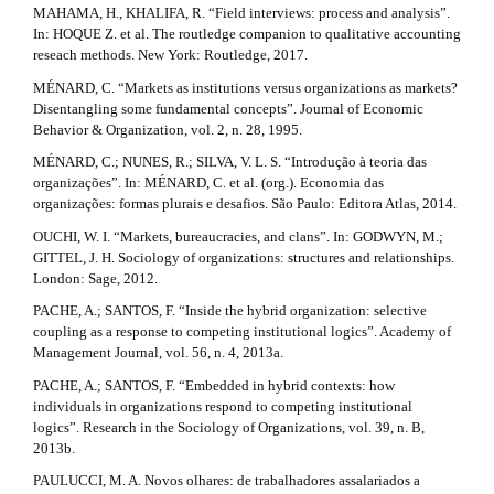
MAHAMA, H., KHALIFA, R. “Field interviews: process and analysis”.
In: HOQUE Z. et al. The routledge companion to qualitative accounting
reseach methods. New York: Routledge, 2017.
MÉNARD, C. “Markets as institutions versus organizations as markets?
Disentangling some fundamental concepts”. Journal of Economic
Behavior & Organization, vol. 2, n. 28, 1995.
MÉNARD, C.; NUNES, R.; SILVA, V. L. S. “Introdução à teoria das
organizações”. In: MÉNARD, C. et al. (org.). Economia das
organizações: formas plurais e desafios. São Paulo: Editora Atlas, 2014.
OUCHI, W. I. “Markets, bureaucracies, and clans”. In: GODWYN, M.;
GITTEL, J. H. Sociology of organizations: structures and relationships.
London: Sage, 2012.
PACHE, A.; SANTOS, F. “Inside the hybrid organization: selective
coupling as a response to competing institutional logics”. Academy of
Management Journal, vol. 56, n. 4, 2013a.
PACHE, A.; SANTOS, F. “Embedded in hybrid contexts: how
individuals in organizations respond to competing institutional
logics”. Research in the Sociology of Organizations, vol. 39, n. B,
2013b.
PAULUCCI, M. A. Novos olhares: de trabalhadores assalariados a