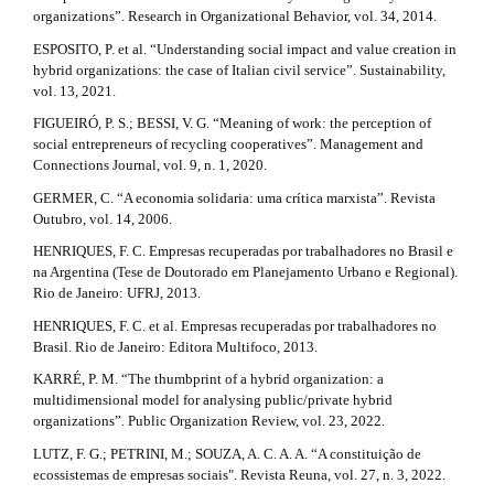
organizations”. Research in Organizational Behavior, vol. 34, 2014.
ESPOSITO, P. et al. “Understanding social impact and value creation in
hybrid organizations: the case of Italian civil service”. Sustainability,
vol. 13, 2021.
FIGUEIRÓ, P. S.; BESSI, V. G. “Meaning of work: the perception of
social entrepreneurs of recycling cooperatives”. Management and
Connections Journal, vol. 9, n. 1, 2020.
GERMER, C. “A economia solidaria: uma crítica marxista”. Revista
Outubro, vol. 14, 2006.
HENRIQUES, F. C. Empresas recuperadas por trabalhadores no Brasil e
na Argentina (Tese de Doutorado em Planejamento Urbano e Regional).
Rio de Janeiro: UFRJ, 2013.
HENRIQUES, F. C. et al. Empresas recuperadas por trabalhadores no
Brasil. Rio de Janeiro: Editora Multifoco, 2013.
KARRÉ, P. M. “The thumbprint of a hybrid organization: a
multidimensional model for analysing public/private hybrid
organizations”. Public Organization Review, vol. 23, 2022.
LUTZ, F. G.; PETRINI, M.; SOUZA, A. C. A. A. “A constituição de
ecossistemas de empresas sociais". Revista Reuna, vol. 27, n. 3, 2022.