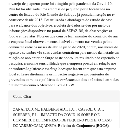
r
t
.
o varejo de pequeno porte foi atingido pela pandemia da Covid-19.
a
Para tal foi utilizada uma empresa de pequeno porte localizada no
h
s
p
centro do Estado do Rio Grande do Sul, que já possuía inserção no
e-
3
e
commerce
desde 2015. Foi utilizada a abordagem de estudo de caso
i
.
para o alcance dos objetivos, a coleta de dados se deu por meio de
a
m
d
informações disponíveis no portal da SEFAZ-RS, de observações
in
c
loco
e entrevistas. Nota-se que com os fechamentos do comércio de rua
c
e
e
a empresa focal obteve um considerável aumento nas vendas pelo e-
e
commerce entre os meses de abril e julho de 2020, porém, nos meses de
s
b
s
agosto e setembro viu suas vendas contraírem para menos da metade em
s
.
relação ao ano anterior. Surge neste ponto um resultado não esperado na
a
i
pesquisa: a enorme sensibilidade que a empresa possui em relação aos
b
b
r
operadores logísticos e
marketplaces
que fazem com que esta empresa
l
focal sofresse diretamente os impactos negativos provenientes de
e
o
#
greves dos correios e políticas de
rankeamento
dos anúncios dentro das
_
plataformas como o Mercado Livre e B2W.
o
#
m
e
#
t
Como Citar
n
#
u
s
.
ZANATTA, J. M.; HALBERSTADT, I. A. .; CASSOL, C. A. .;
p
m
t
SCHERER, F. L. . IMPACTO DA COVID-19 SOBRE O E-
a
COMMERCE DE EMPRESAS DE PEQUENO PORTE: O CASO
l
r
i
DO VAREJO CALÇADISTA.
Boletim de Conjuntura (BOCA)
,