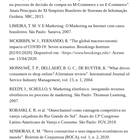
no processo de decisão de compra no M-Commerce e no E-Commerce”.
Anais Principais do XI Simpósio Brasileiro de Sistemas de Informação.
Goiânia: SBC, 2015.
LIMEIRA, T. M. V. E-Marketing: O Marketing na Internet com casos
brasileiros. São Paulo: Saraiva, 2007.
MCKIBBIN, W. J.; FERNANDO, R. “The global macroeconomic
impacts of COVID-19: Seven scenarios. Brookings Institute
[02/03/2020]. Disponível em: <
https://www.brookings.edu
>. Acesso
em: 15/04/2020.
MONSUWÉ, T. P.; DELLAERT, B. G. C.; DE RUYTER, K. “What drives
consumers to shop online? A literature review”. International Journal of
Service Industry Management, vol. 15, n. 1, 2004.
REEDY, J.; SCHULLO, S. Marketing eletrônico: integrando recursos
eletrônicos no processo de marketing. São Paulo: Thomson Learning,
2007.
ROBASKI, E. R. et al. “Omnichannel como vantagem competitiva no
varejo calçadista do Rio Grande do Sul”. Anais do 13º Congresso
Latino-Americano de Varejo e Consumo. São Paulo: FGV, 2019.
SENHORAS, E. M. “Novo coronavírus e seus impactos econômicos no
mundo”. Boletim de Conjuntura (BOCA), vol. 1, n. 2, 2020.