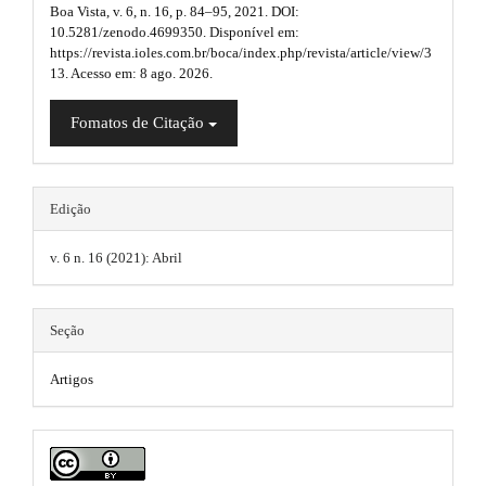
u
n
Boa Vista, v. 6, n. 16, p. 84–95, 2021. DOI:
a
_
10.5281/zenodo.4699350. Disponível em:
g
c
https://revista.ioles.com.br/boca/index.php/revista/article/view/3
p
o
13. Acesso em: 8 ago. 2026.
i
3
n
t
n
Fomatos de Citação
.
e
s
n
a
t
.
#
r
Edição
#
t
t
#
#
v. 6 n. 16 (2021): Abril
h
i
p
e
l
c
u
m
Seção
g
l
i
e
e
Artigos
n
s
s
.
.
.
t
m
h
b
e