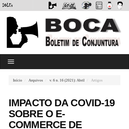
#
T
#
o
p
g
l
g
u
Início
Arquivos
v. 6 n. 16 (2021): Abril
Artigos
l
g
e
i
n
n
IMPACTO DA COVID-19
a
s
v
.
SOBRE O E-
i
t
g
h
COMMERCE DE
a
e
t
m