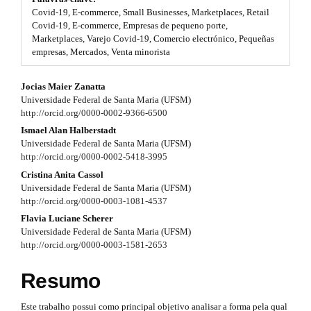
#
Covid-19, E-commerce, Small Businesses, Marketplaces, Retail
t
#
Covid-19, E-commerce, Empresas de pequeno porte,
p
Marketplaces, Varejo Covid-19, Comercio electrónico, Pequeñas
r
l
empresas, Mercados, Venta minorista
u
a
g
#
p
Jocias Maier Zanatta
i
Universidade Federal de Santa Maria (UFSM)
n
#
3
http://orcid.org/0000-0002-9366-6500
s
.
p
Ismael Alan Halberstadt
.
t
Universidade Federal de Santa Maria (UFSM)
h
l
a
http://orcid.org/0000-0002-5418-3995
e
Cristina Anita Cassol
u
r
m
Universidade Federal de Santa Maria (UFSM)
e
g
t
http://orcid.org/0000-0003-1081-4537
s
Flavia Luciane Scherer
.
i
i
Universidade Federal de Santa Maria (UFSM)
b
n
http://orcid.org/0000-0003-1581-2653
o
c
o
s
l
t
Resumo
s
.
e
t
Este trabalho possui como principal objetivo analisar a forma pela qual