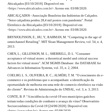
i
l
Abicalçados [03/10/2019]. Disponível em:
e
<
https://www.abicalcados.com.br
>. Acesso em: 03/08/2020.
c
_
m
ABICALÇADOS - Associação Brasileira das Indústrias de Calçados.
l
e
“Setor calçadista perdeu 28,4 mil postos com pandemia”. Portal
n
Eletrônico da Abicalçados [03/10/2019]. Disponível em:
e
u
<
https://www.abicalcados.com.br
>. Acesso em: 03/08/2020.
.
.
BRYNJOLFSSON, E.; HU, Y.; RAHMAN, M. “Competing in the age of
s
d
omnichannel Retailing”. MIT Sloan Management Review, vol. 54, n. 4,
i
2013.
d
e
e
CHEN, L.; GILLENSON, M. L.; SHERRELL, D. L. “Consumer
b
t
acceptance of virtual stores: a theoretical model and critical success
a
factors for virtual stores”. ACM SIGMIS Database: the DATABASE for
a
r
Advances in Information Systems, vol. 35, n. 2, 2004.
#
i
COELHO, L. S.; OLIVEIRA, R. C.; ALMÉRI, T. M. “O crescimento do e-
#
commerce e os problemas que o acompanham: a identificação da
l
oportunidade de melhoria em uma rede de comercio eletrônico na visão
do cliente”. Revista de Administração do UNISAL, vol. 3, n. 3, 2013.
s
CONTE, B. P. “A incidência da covid-19 nos municípios gaúchos:
#
teriam todas condições de combater o avanço do vírus? Observatório
Socioeconômico da Covid-19 [24/06/2020]. Disponível em:
#
<
https://www.ufsm.br
>. Acesso em: 05/08/2020.