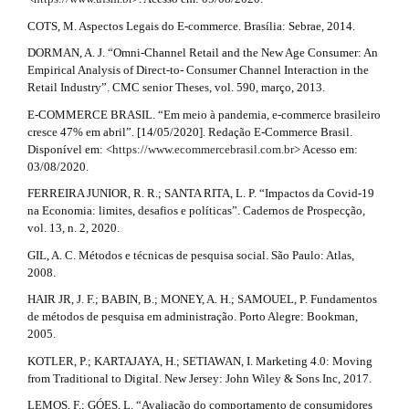
COTS, M. Aspectos Legais do E-commerce. Brasília: Sebrae, 2014.
DORMAN, A. J. “Omni-Channel Retail and the New Age Consumer: An
Empirical Analysis of Direct-to- Consumer Channel Interaction in the
Retail Industry”. CMC senior Theses, vol. 590, março, 2013.
E-COMMERCE BRASIL. “Em meio à pandemia, e-commerce brasileiro
cresce 47% em abril”. [14/05/2020]. Redação E-Commerce Brasil.
Disponível em: <
https://www.ecommercebrasil.com.br
> Acesso em:
03/08/2020.
FERREIRA JUNIOR, R. R.; SANTA RITA, L. P. “Impactos da Covid-19
na Economia: limites, desafios e políticas”. Cadernos de Prospecção,
vol. 13, n. 2, 2020.
GIL, A. C. Métodos e técnicas de pesquisa social. São Paulo: Atlas,
2008.
HAIR JR, J. F.; BABIN, B.; MONEY, A. H.; SAMOUEL, P. Fundamentos
de métodos de pesquisa em administração. Porto Alegre: Bookman,
2005.
KOTLER, P.; KARTAJAYA, H.; SETIAWAN, I. Marketing 4.0: Moving
from Traditional to Digital. New Jersey: John Wiley & Sons Inc, 2017.
LEMOS, F.; GÓES, L. “Avaliação do comportamento de consumidores