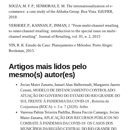
SOUZA, M. F. P.; SENHORAS, E. M. The internationalization of e-
commerce: a case study of the Alibaba Group. Boa Vista: EdUFRR,
2018.
VERHOEF, P.; KANNAN, P.; INMAN, J. “From multi-channel retailing
to omni-channel retailing: introduction to the special issue on multi-
channel retailing”. Journal of Retailing, vol. 91, n. 2, 2015
YIN, R. K. Estudo de Caso: Planejamento e Métodos. Porto Alegre:
Bookman, 2015.
Artigos mais lidos pelo
mesmo(s) autor(es)
Jocias Maier Zanatta, Ismael Alan Halberstadt, Margarete Janete
Cerutti,
MODELO DE DISTANCIAMENTO CONTROLADO:
ATUAÇÃO DO GOVERNO DO ESTADO DO RIO GRANDE DO
SUL FRENTE À PANDEMIA DA COVID-19
,
Boletim de
Conjuntura (BOCA): v. 3 n. 7 (2020): Julho
Vanessa Pahim Teixeira Padilha, Bruna Faccin Camargo, Jocias
Maier Zanatta,
APLICAÇÃO DOS RECURSOS PÚBLICOS NO
COMBATE À PANDEMIA DA COVID-19: OS CASOS DOS
MUNICÍPIOS DA REGIÃO CENTRAL DO RIO GRANDE DO