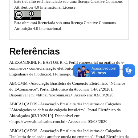
a
Este trabalho está licenciado sob uma licença
Creative Commons
m
o
Attribution 4.0 International License
.
i
e
s
o
n
.
Esta obra está licenciada sob uma licença
Creative Commons
t
b
Atribuição 4.0 Internacional
.
#
o
s
o
#
t
t
Referências
s
r
t
ALEXANDRINI, F.; BASTOS, R. C. Perfil empresarial na prática do e-
r
a
commerce - comercialização eletrônica (Dissertação de Mestrado em
a
Engenharia de Produção). Florianópolis: UFSC, 2000.
p
p
3
ABCOMM - Associação Brasileira de Comércio Eletrônico. “Números
.
3
do E-Commerce”. Portal Eletrônico da Abcomm [14/02/2020].
a
Disponível em: <
https://abcomm.org
>. Acesso em: 03/08/2020.
.
c
ABICALÇADOS - Associação Brasileira das Indústrias de Calçados.
c
a
“Abicalçados na defesa do calçado brasileiro”. Portal Eletrônico da
e
Abicalçados [03/10/2019]. Disponível em:
s
r
<
https://www.abicalcados.com.br
>. Acesso em: 03/08/2020.
s
i
t
ABICALÇADOS - Associação Brasileira das Indústrias de Calçados.
b
“Indústria de calçados arrefece queda no emprego”. Portal Eletrônico da