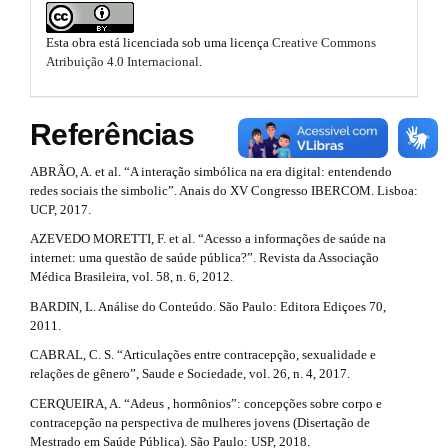
a
o
m
i
e
o
Esta obra está licenciada sob uma licença
Creative Commons
s
Atribuição 4.0 Internacional
.
n
.
t
b
#
s
o
Referências
o
#
t
t
s
ABRÃO, A. et al. “A interação simbólica na era digital: entendendo
r
t
redes sociais the simbolic”. Anais do XV Congresso IBERCOM. Lisboa:
r
a
UCP, 2017.
a
AZEVEDO MORETTI, F. et al. “Acesso a informações de saúde na
p
p
internet: uma questão de saúde pública?”. Revista da Associação
3
3
Médica Brasileira, vol. 58, n. 6, 2012.
.
a
.
BARDIN, L. Análise do Conteúdo. São Paulo: Editora Ediçoes 70,
c
2011.
c
a
CABRAL, C. S. “Articulações entre contracepção, sexualidade e
e
r
relações de gênero”, Saude e Sociedade, vol. 26, n. 4, 2017.
s
s
CERQUEIRA, A. “Adeus , hormônios”: concepções sobre corpo e
t
i
contracepção na perspectiva de mulheres jovens (Disertação de
b
i
Mestrado em Saúde Pública). São Paulo: USP, 2018.