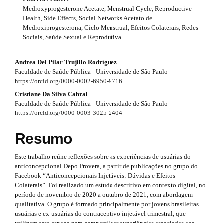
#
Medroxyprogesterone Acetate, Menstrual Cycle, Reproductive
t
#
Health, Side Effects, Social Networks Acetato de
p
Medroxiprogesterona, Ciclo Menstrual, Efeitos Colaterais, Redes
r
l
Sociais, Saúde Sexual e Reprodutiva
u
a
g
#
p
Andrea Del Pilar Trujillo Rodríguez
i
Faculdade de Saúde Pública - Universidade de São Paulo
n
#
3
https://orcid.org/0000-0002-6950-9716
s
.
p
Cristiane Da Silva Cabral
.
t
Faculdade de Saúde Pública - Universidade de São Paulo
h
l
a
https://orcid.org/0000-0003-3025-2404
e
u
r
m
Resumo
e
g
t
s
Este trabalho reúne reflexões sobre as experiências de usuárias do
.
i
i
anticoncepcional Depo Provera, a partir de publicações no grupo do
b
n
Facebook “Anticoncepcionais Injetáveis: Dúvidas e Efeitos
o
c
Colaterais”. Foi realizado um estudo descritivo em contexto digital, no
o
s
l
período de novembro de 2020 a outubro de 2021, com abordagem
t
qualitativa. O grupo é formado principalmente por jovens brasileiras
s
.
e
usuárias e ex-usuárias do contraceptivo injetável trimestral, que
t
utilizam esse espaço para compartilhar experiências associadas aos