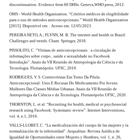
discontinuation: Evidence from 60 DHSs. Geneva,WHO press, 2012.
OMS - World Health Organization. “Critérios médicos de elegibilidade
para o uso de métodos anticoncepcionais.” World Health Organization
[2015]. Disponível em: . Acesso em: 12/05/2023.
PEREIRA NETO, A.; FLYNN, M. B. The internet and health in Brazil:
Challenges and trends. Cham: Springer, 2018.
PISSOLITO, C. “Vítimas de anticoncepcionais : a circulação de
informações sobre corpo , saúde e sexualidade no Facebook
Introdução”. Anais da VII Reunião de Antropologia da Ciência e da
Tecnologia. Florianópolis: UFSC, 2019.
RODRIGUES, V. S. Controvérsias Em Torno Da Pílula
Anticoncepcional: Usos E Recusas Do Medicamento Por Jovens
Mulheres Das Classes Médias Urbanas. Anais da VII Reunião de
Antropologia da Ciência e da Tecnologia. Florianópolis:UFSC, 2020.
THORNTON, L. et al. “Recruiting for health, medical or psychosocial
research using Facebook: Systematic review”. Internet Interventions,
vol. 4, n.1, 2016.
VALLS-LLOBET, C. “La medicalización del cuerpo de las mujeres y la
normalización de la inferioridad”. Aequalitas: Revista Jurídica de
Igualdad de Oportunidades entre Mujeres y Hombres, vol. 1, n. 26,