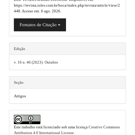
u
n
https://revista.ioles.com.br/boca/index.php/revista/article/view/2
a
_
g
448. Acesso em: 6 ago. 2026.
c
p
i
o
Fomatos de Citação
3
n
n
t
.
e
s
n
a
t
.
Edição
#
r
t
#
v. 16 n. 46 (2023): Outubro
t
#
h
#
i
p
e
Seção
l
c
m
u
g
l
Artigos
e
i
e
n
s
s
.
.
.
t
m
Este trabalho está licenciado sob uma licença
Creative Commons
b
h
Attribution 4.0 International License
.
e