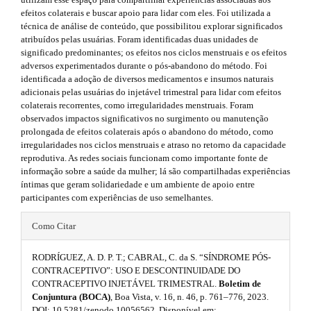
r
t
.
efeitos colaterais e buscar apoio para lidar com eles. Foi utilizada a
a
h
s
técnica de análise de conteúdo, que possibilitou explorar significados
p
atribuídos pelas usuárias. Foram identificadas duas unidades de
3
e
i
significado predominantes; os efeitos nos ciclos menstruais e os efeitos
.
adversos experimentados durante o pós-abandono do método. Foi
a
m
d
identificada a adoção de diversos medicamentos e insumos naturais
c
adicionais pelas usuárias do injetável trimestral para lidar com efeitos
c
e
e
colaterais recorrentes, como irregularidades menstruais. Foram
e
s
b
observados impactos significativos no surgimento ou manutenção
s
prolongada de efeitos colaterais após o abandono do método, como
s
.
a
irregularidades nos ciclos menstruais e atraso no retorno da capacidade
i
reprodutiva. As redes sociais funcionam como importante fonte de
b
b
r
informação sobre a saúde da mulher; lá são compartilhadas experiências
l
íntimas que geram solidariedade e um ambiente de apoio entre
e
o
#
participantes com experiências de uso semelhantes.
_
o
#
m
#
e
Como Citar
t
n
#
u
s
RODRÍGUEZ, A. D. P. T.; CABRAL, C. da S. “SÍNDROME PÓS-
p
.
CONTRACEPTIVO”: USO E DESCONTINUIDADE DO
m
t
CONTRACEPTIVO INJETÁVEL TRIMESTRAL.
Boletim de
l
a
Conjuntura (BOCA)
, Boa Vista, v. 16, n. 46, p. 761–776, 2023.
r
i
DOI: 10.5281/zenodo.10056562. Disponível em: