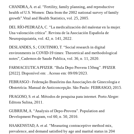
l
CHANDRA, A. et al. “Fertility, family planning, and reproductive
c
e
health of U.S. Women: Data from the 2002 national survey of family
_
l
growth”.Vital and Health Statistics, vol. 25, 2005.
m
e
e
DEL RÍO-PEDRAZA, C. “La medicalización del malestar en la mujer.
n
Una valoración crítica”. Revista de la Asociación Española de
u
.
Neuropsiquiatría, vol. 42, n. 141, 2022.
.
d
s
DESLANDES, S.; COUTINHO, T. “Social research in digital
i
environments in COVID-19 times: Theoretical and methodological
e
d
notes”, Cadernos de Saude Publica, vol. 36, n. 11, 2020.
e
t
FARMACEUTICA PFIZER. “Bula Depo Provera 150mg”. PFIZER
b
[2022]. Disponível em: . Acesso em: 09/09/2023.
a
a
r
FEBRASGO - Federação Brasileira das Associações de Ginecologia e
i
#
Obstetrícia. Manual de Anticoncepção. São Paulo: FEBRASGO, 2015.
#
l
FRAGOSO, S. et al. Métodos de pesquisa para internet. Porto Alegre:
Editora Sulina, 2011.
s
GUBRIUM, A. “Analysis of Depo-Provera”. Population and
#
Development Program, vol 60, n. 50, 2016.
#
HAAKENSTAD, A. et al. “Measuring contraceptive method mix,
prevalence, and demand satisfied by age and marital status in 204