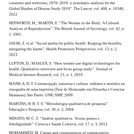
countries and territories, 1970–2019: a systematic analysis for the
Global Burden of Disease Study 2019”. The Lancet, vol. 400, n. 10348,
2022.
HEPWORTH, M.; MARTIN, E. “The Woman in the Body: A Cultural
Analysis of Reproduction”. The British Journal of Sociology, vol. 42, n.
1, 1991.
JAFAR, Z. et al. “Social media for public health: Reaping the benefits,
mitigating the harms”. Health Promotion Perspectives, vol. 13, n. 2,
2023.
LUPTON, D.; MASLEN, S. “How women use digital technologies for
health: Qualitative interview and focus group study”. Journal of
Medical Internet Research, vol. 21, n. 1, 2019.
MANICA, D. T. Contracepção, natureza e cultura: embates e sentidos na
etnografia de uma trajetória (Tese de Doutorado em Filosofia e Ciencias
Humanas). São Paulo: UNICAMP, 2009.
MARTINS, H. H. T. S. “Metodologia qualitativa de pesquisa”.
Educação e Pesquisa, vol. 30, n. 2, 2004.
MINAYO, M. C. S. “Análise qualitativa: Teoria, passos e
fidedignidade”. Ciencia e Saude Coletiva, vol. 17, n. 3, 2012.
MOHAMMED, M. Causes and consequences of contraceptive