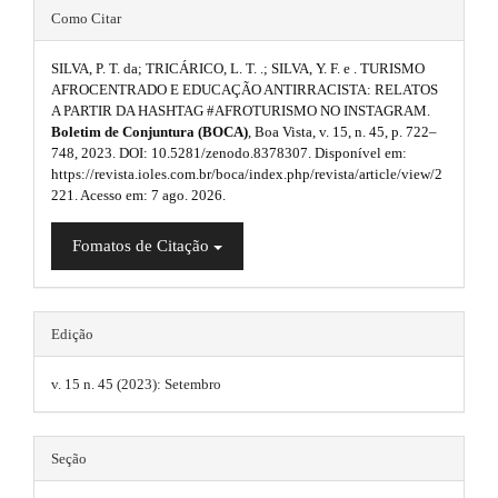
#
n
Como Citar
a
_
#
c
p
SILVA, P. T. da; TRICÁRICO, L. T. .; SILVA, Y. F. e . TURISMO
o
p
AFROCENTRADO E EDUCAÇÃO ANTIRRACISTA: RELATOS
3
n
A PARTIR DA HASHTAG #AFROTURISMO NO INSTAGRAM.
l
t
.
Boletim de Conjuntura (BOCA)
, Boa Vista, v. 15, n. 45, p. 722–
e
u
748, 2023. DOI: 10.5281/zenodo.8378307. Disponível em:
n
a
https://revista.ioles.com.br/boca/index.php/revista/article/view/2
t
g
221. Acesso em: 7 ago. 2026.
#
r
#
i
t
#
Fomatos de Citação
n
#
i
p
s
l
c
u
.
Edição
g
l
i
t
v. 15 n. 45 (2023): Setembro
e
n
h
s
.
.
e
t
Seção
m
h
m
e