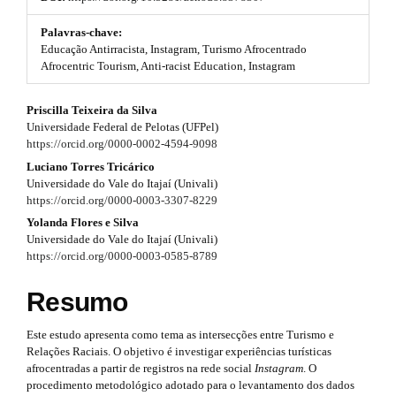
t
#
s
#
Palavras-chave:
p
Educação Antirracista, Instagram, Turismo Afrocentrado
t
l
Afrocentric Tourism, Anti-racist Education, Instagram
u
r
g
#
Priscilla Teixeira da Silva
i
a
Universidade Federal de Pelotas (UFPel)
n
#
p
https://orcid.org/0000-0002-4594-9098
s
.
p
Luciano Torres Tricárico
3
t
Universidade do Vale do Itajaí (Univali)
h
l
https://orcid.org/0000-0003-3307-8229
.
e
Yolanda Flores e Silva
u
m
a
Universidade do Vale do Itajaí (Univali)
e
g
https://orcid.org/0000-0003-0585-8789
r
s
.
i
t
Resumo
b
n
o
i
o
Este estudo apresenta como tema as intersecções entre Turismo e
s
t
c
Relações Raciais. O objetivo é investigar experiências turísticas
s
afrocentradas a partir de registros na rede social
Instagram
. O
.
l
t
procedimento metodológico adotado para o levantamento dos dados