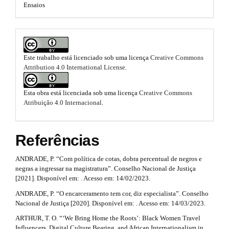
a
Ensaios
m
e
i
e
s
s
n
.
.
b
#
o
Este trabalho está licenciado sob uma licença
Creative Commons
b
o
#
Attribution 4.0 International License
.
o
t
s
o
Esta obra está licenciada sob uma licença
Creative Commons
t
Atribuição 4.0 Internacional
.
r
t
a
p
s
3
Referências
t
.
a
ANDRADE, P. “Com política de cotas, dobra percentual de negros e
r
c
negras a ingressar na magistratura”. Conselho Nacional de Justiça
c
a
[2021]. Disponível em: . Acesso em: 14/02/2023.
e
s
ANDRADE, P. “O encarceramento tem cor, diz especialista”. Conselho
p
s
Nacional de Justiça [2020]. Disponível em: . Acesso em: 14/03/2023.
3
i
ARTHUR, T. O. “‘We Bring Home the Roots’: Black Women Travel
b
Influencers, Digital Culture Bearing, and African Internationalism in