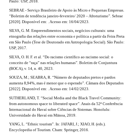
Paulo: USP, 2018.
SEBRAE - Serviço Brasileiro de Apoio às Micro e Pequenas Empresas.
“Boletim de tendência janeiro-fevereiro/ 2020 – Afroturismo”. Sebrae
[2020]. Disponível em: . Acesso em: 16/04/2023.
SILVA, G. M. Empreendimentos sociais, negócios culturais: uma
etnografia das relações entre economia e política a partir da Feira Preta
em São Paulo (Tese de Doutorado em Antropologia Social). São Paulo:
USP, 2017.
SILVA, O. H. F. et al. “Do racismo científico ao racismo social: o
conceito de “raça” nas relações humanas”. Boletim de Conjuntura
(BOCA), v. 14, n. 40, 2023.
SOUZA, M.; SEABRA, R. “Número de deputados pretos e pardos
aumenta 8,94%, mas é menor que o esperado”. Câmara dos Deputados
[2022]. Disponível em: . Acesso em: 14/02/2023.
SUTHERLAND, T. “Social Media and the Black Travel Community:
from autonomous space to liberated space”. Anais da 52ª Conferência
Internacional do Havaí sobre Ciências de Sistemas. Honolulu:
Universidade do Havaí em Mānoa, 2019.
YANG, L. “Ethnic tourism”. In: JAFARI, J.; XIAO, H. (eds.).
Encyclopedia of Tourism. Cham: Springer, 2016.