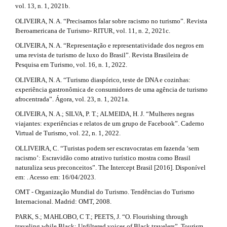
vol. 13, n. 1, 2021b.
OLIVEIRA, N. A. “Precisamos falar sobre racismo no turismo”. Revista
Iberoamericana de Turismo- RITUR, vol. 11, n. 2, 2021c.
OLIVEIRA, N. A. “Representação e representatividade dos negros em
uma revista de turismo de luxo do Brasil”. Revista Brasileira de
Pesquisa em Turismo, vol. 16, n. 1, 2022.
OLIVEIRA, N. A. “Turismo diaspórico, teste de DNA e cozinhas:
experiência gastronômica de consumidores de uma agência de turismo
afrocentrada”. Ágora, vol. 23, n. 1, 2021a.
OLIVEIRA, N. A.; SILVA, P. T.; ALMEIDA, H. J. “Mulheres negras
viajantes: experiências e relatos de um grupo de Facebook”. Caderno
Virtual de Turismo, vol. 22, n. 1, 2022.
OLLIVEIRA, C. “Turistas podem ser escravocratas em fazenda ‘sem
racismo’: Escravidão como atrativo turístico mostra como Brasil
naturaliza seus preconceitos”. The Intercept Brasil [2016]. Disponível
em: . Acesso em: 16/04/2023.
OMT - Organização Mundial do Turismo. Tendências do Turismo
Internacional. Madrid: OMT, 2008.
PARK, S.; MAHLOBO, C T.; PEETS, J. “O. Flourishing through
traveling while Black: Unfiltered voices of Black travelers”. Tourism