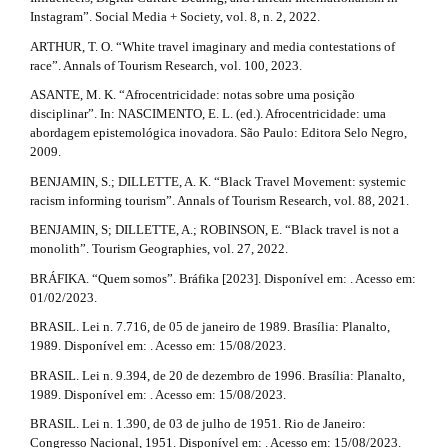
.
l
Instagram”. Social Media + Society, vol. 8, n. 2, 2022.
e
a
_
ARTHUR, T. O. “White travel imaginary and media contestations of
m
r
race”. Annals of Tourism Research, vol. 100, 2023.
e
ASANTE, M. K. “Afrocentricidade: notas sobre uma posição
t
n
disciplinar”. In: NASCIMENTO, E. L. (ed.). Afrocentricidade: uma
u
i
abordagem epistemológica inovadora. São Paulo: Editora Selo Negro,
.
2009.
s
c
i
BENJAMIN, S.; DILLETTE, A. K. “Black Travel Movement: systemic
d
l
racism informing tourism”. Annals of Tourism Research, vol. 88, 2021.
e
e
BENJAMIN, S; DILLETTE, A.; ROBINSON, E. “Black travel is not a
b
monolith”. Tourism Geographies, vol. 27, 2022.
a
.
r
BRÁFIKA. “Quem somos”. Bráfika [2023]. Disponível em: . Acesso em:
#
d
01/02/2023.
#
BRASIL. Lei n. 7.716, de 05 de janeiro de 1989. Brasília: Planalto,
e
1989. Disponível em: . Acesso em: 15/08/2023.
t
BRASIL. Lei n. 9.394, de 20 de dezembro de 1996. Brasília: Planalto,
a
1989. Disponível em: . Acesso em: 15/08/2023.
BRASIL. Lei n. 1.390, de 03 de julho de 1951. Rio de Janeiro:
i
Congresso Nacional, 1951. Disponível em: . Acesso em: 15/08/2023.