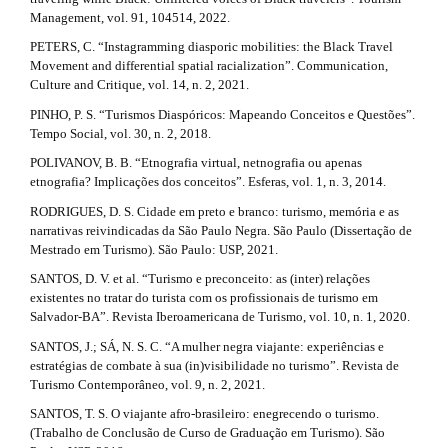
Management, vol. 91, 104514, 2022.
PETERS, C. “Instagramming diasporic mobilities: the Black Travel
Movement and differential spatial racialization”. Communication,
Culture and Critique, vol. 14, n. 2, 2021.
PINHO, P. S. “Turismos Diaspóricos: Mapeando Conceitos e Questões”.
Tempo Social, vol. 30, n. 2, 2018.
POLIVANOV, B. B. “Etnografia virtual, netnografia ou apenas
etnografia? Implicações dos conceitos”. Esferas, vol. 1, n. 3, 2014.
RODRIGUES, D. S. Cidade em preto e branco: turismo, memória e as
narrativas reivindicadas da São Paulo Negra. São Paulo (Dissertação de
Mestrado em Turismo). São Paulo: USP, 2021.
SANTOS, D. V. et al. “Turismo e preconceito: as (inter) relações
existentes no tratar do turista com os profissionais de turismo em
Salvador-BA”. Revista Iberoamericana de Turismo, vol. 10, n. 1, 2020.
SANTOS, J.; SÁ, N. S. C. “A mulher negra viajante: experiências e
estratégias de combate à sua (in)visibilidade no turismo”. Revista de
Turismo Contemporâneo, vol. 9, n. 2, 2021.
SANTOS, T. S. O viajante afro-brasileiro: enegrecendo o turismo.
(Trabalho de Conclusão de Curso de Graduação em Turismo). São