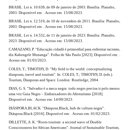
l
BRASIL. Lei n. 10.639, de 09 de janeiro de 2003. Brasília: Planalto,
2003. Disponível em: . Acesso em: 15/08/2023.
s
BRASIL. Lei n. 12.519, de 10 de novembro de 2011. Brasília: Planalto,
#
2003. Disponível em: . Acesso em: 15/08/2023.
#
BRASIL. Lei n. 14.532, de 11 de janeiro de 2023. Brasília: Planalto,
2023. Disponível em: . Acesso em: 15/08/2023.
CAMAZANO, P. “Educação cidadã é primordial para enfrentar racismo,
diz Kabengele Munanga”. Folha de São Paulo [2023]. Disponível em: .
Acesso em: 01/03/2023.
COLES, T.; TIMOTHY, D. “My field is the world: conceptualizing
diasporas, travel and tourism”. In: COLES, T.; TIMOTHY, D. (eds.).
Tourism, Diasporas and Space. London: Routledge, 2004.
DIAS, G. S. “Salvador é a meca negra: todo negro precisa ir pelo menos
uma vez Guia Negro – Embaixadores do Afroturismo [2018].
Disponível em: . Acesso em: 14/09/2023.
DIÁSPORA.BLACK. “Diáspora.Black, hub de cultura negra”.
Diáspora.Black [2016]. Disponível em: . Acesso em: 01/02/2023.
DILLETTE, A. K. “Roots tourism: a second wave of Double
Consciousness for African Americans”. Journal of Sustainable Tourism,