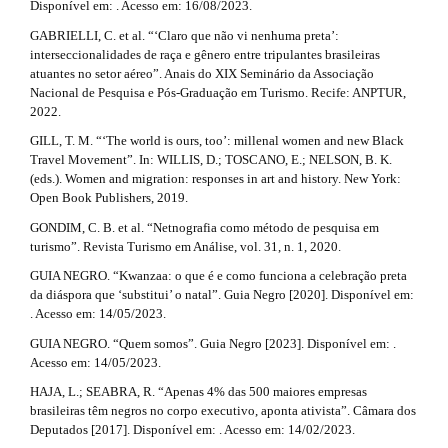
Disponível em: . Acesso em: 16/08/2023.
GABRIELLI, C. et al. “‘Claro que não vi nenhuma preta’:
interseccionalidades de raça e gênero entre tripulantes brasileiras
atuantes no setor aéreo”. Anais do XIX Seminário da Associação
Nacional de Pesquisa e Pós-Graduação em Turismo. Recife: ANPTUR,
2022.
GILL, T. M. “‘The world is ours, too’: millenal women and new Black
Travel Movement”. In: WILLIS, D.; TOSCANO, E.; NELSON, B. K.
(eds.). Women and migration: responses in art and history. New York:
Open Book Publishers, 2019.
GONDIM, C. B. et al. “Netnografia como método de pesquisa em
turismo”. Revista Turismo em Análise, vol. 31, n. 1, 2020.
GUIA NEGRO. “Kwanzaa: o que é e como funciona a celebração preta
da diáspora que ‘substitui’ o natal”. Guia Negro [2020]. Disponível em:
. Acesso em: 14/05/2023.
GUIA NEGRO. “Quem somos”. Guia Negro [2023]. Disponível em: .
Acesso em: 14/05/2023.
HAJA, L.; SEABRA, R. “Apenas 4% das 500 maiores empresas
brasileiras têm negros no corpo executivo, aponta ativista”. Câmara dos
Deputados [2017]. Disponível em: . Acesso em: 14/02/2023.