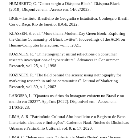
HUMBERTO, C. “Como surgiu a Diáspora.Black”. Diáspora.Black
[2018]. Disponível em: . Acesso em: 14/02/2023.
IBGE – Instituto Brasileiro de Geografia e Estatística. Conheça o Brasil:
Cor ou Raça. Rio de Janeiro: IBGE, 2022.
KLASSEN, S. et al. “More than a Modern Day Green Book: Exploring
the Online Community of Black Twitter”. Proceedings of the ACM on
Human-Computer Interaction, vol. 5, 2021.
KOZINETS, R. “On netnography: initial reflections on consumer
research investigations of cyberculture”. Advances in Consummer
Research, vol. 25, n. 1, 1998.
KOZINETS, R. “The field behind the screen: using netnography for
marketing research in online communities”. Journal of Marketing
Research, vol. 39, n. 1, 2002.
LAROSSA, L. “Quantos usuários do Instagram existem no Brasil e no
mundo em 2022?”. AppTuts [2022]. Disponível em: . Acesso em:
31/03/2023.
LIMA, A. R. “Patrimônio Cultural Afro-brasileiro e o Registro de Bens
Imateriais: alcances e limitações”. Cadernos Naui: Núcleo de Dinâmicas
Urbanas e Patrimônio Cultural, vol. 9, n. 17, 2020.
LIMA, C. “Iphan renomeia ‘Coleção de Magia Negra’, para ‘Acervo