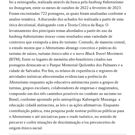
r
t
foi a netnografia, realizada através da busca pela
hashtag
#afroturismo
e
a
no
Instagram
, entre os meses de outubro de 2022 a fevereiro de 2023.
h
p
.
Foram encontradas 723 postagens, as quais foram analisadas conforme a
3
analise temática. A discussão dos achados foi realizada a partir de uma
e
s
.
ótica decolonial, dialogando com a Teoria Crítica da Raça. O
a
levantamento dos principais temas abordados a partir do uso da
m
i
c
hashtag
#afroturismo trouxe como resultados uma variedade de
c
e
contextos que extrapola a área do turismo. Contudo, de maneira central,
d
e
o estudo mostra que o Afroturismo abrange conceitos e práticas do
s
s
e
turismo de raízes, turismo étnico-afro e o novo
Black Travel Moviment
s
(BTM). Entre os lugares de memória afro-brasileiros citados nas
.
b
i
postagens destacam-se o Parque Memorial Quilombo dos Palmares e a
b
cidade de Salvador. Por fim, os relatos de experiência e registros de
b
a
l
atividades turísticas afrocentradas evidenciam a potência do
e
o
Afroturismo enquanto ação educativa antirracista junto a grupos de
r
_
turistas, grupos escolares, colaboradores de empresas e magistrados,
o
m
#
compondo um dos três caminhos possíveis no combate ao racismo no
e
Brasil, conforme apontado pelo antropólogo Kabengele Munanga: a
t
#
n
educação cidadã antiracista, as leis e as ações afirmativas. Enquanto
u
s
contribuição prática, esta pesquisa pode nortear políticas públicas para
.
o Afroturismo e até iniciativas para o
trade
turístico, no sentido de
m
t
precaver e coibir situações de discriminação e/ou preconceitos de
a
origem étnico-racial.
r
i