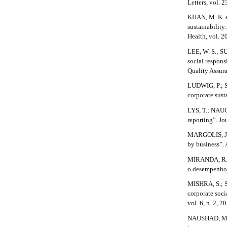
Letters, vol. 2
l
e
KHAN, M. K. et
_
sustainability
m
Health, vol. 2
e
n
LEE, W. S.; SU
u
social respons
.
Quality Assura
s
LUDWIG, P.; S
i
corporate sus
d
e
LYS, T.; NAUG
b
reporting”. Jo
a
MARGOLIS, J. 
r
by business”. 
#
#
MIRANDA, R. L
o desempenho s
MISHRA, S.; S
corporate soci
vol. 6, n. 2, 2
NAUSHAD, M.; 