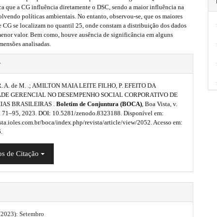
ca que a CG influência diretamente o DSC, sendo a maior influência na
lvendo políticas ambientais. No entanto, observou-se, que os maiores
e CG se localizam no quantil 25, onde constam a distribuição dos dados
nor valor. Bem como, houve ausência de significância em alguns
mensões analisadas.
r
. A. de M. .; AMILTON MAIA LEITE FILHO, P. EFEITO DA
DE GERENCIAL NO DESEMPENHO SOCIAL CORPORATIVO DE
AS BRASILEIRAS .
Boletim de Conjuntura (BOCA)
, Boa Vista, v.
 p. 71–95, 2023. DOI: 10.5281/zenodo.8323188. Disponível em:
ista.ioles.com.br/boca/index.php/revista/article/view/2052. Acesso em:
.
s de Citação
 (2023): Setembro