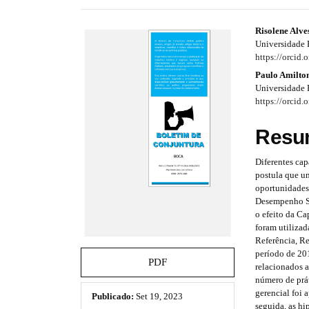
e
s
#
#
Risolene Alv
.
Universidade 
b
#
#
https://orcid
o
p
p
Paulo Amilton
o
Universidade 
t
l
l
https://orcid
s
t
u
u
r
Resu
a
g
g
p
Diferentes cap
i
i
3
postula que um
.
n
n
oportunidades
a
Desempenho Soc
c
s
s
o efeito da Ca
c
foram utiliza
e
.
.
Referência, Re
s
período de 201
t
t
s
PDF
relacionados a
i
h
h
número de prát
b
gerencial foi 
Publicado:
Set 19, 2023
l
e
e
seguida, as hi