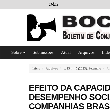
#
Sobre
Submissões
Atual
Arquivos
Inde
#
p
l
u
Início
Arquivos
v. 15 n. 45 (2023): Setembro
Ar
g
i
n
EFEITO DA CAPACI
s
.
DESEMPENHO SOCI
t
h
COMPANHIAS BRAS
e
m