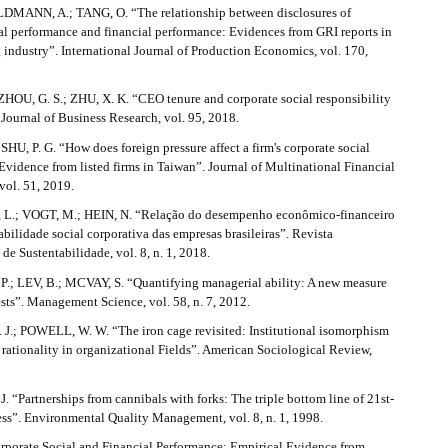
DMANN, A.; TANG, O. “The relationship between disclosures of
al performance and financial performance: Evidences from GRI reports in
industry”. International Journal of Production Economics, vol. 170,
ZHOU, G. S.; ZHU, X. K. “CEO tenure and corporate social responsibility
Journal of Business Research, vol. 95, 2018.
SHU, P. G. “How does foreign pressure affect a firm's corporate social
vidence from listed firms in Taiwan”. Journal of Multinational Financial
ol. 51, 2019.
.; VOGT, M.; HEIN, N. “Relação do desempenho econômico-financeiro
bilidade social corporativa das empresas brasileiras”. Revista
de Sustentabilidade, vol. 8, n. 1, 2018.
; LEV, B.; MCVAY, S. “Quantifying managerial ability: A new measure
ests”. Management Science, vol. 58, n. 7, 2012.
J.; POWELL, W. W. “The iron cage revisited: Institutional isomorphism
 rationality in organizational Fields”. American Sociological Review,
“Partnerships from cannibals with forks: The triple bottom line of 21st-
ess”. Environmental Quality Management, vol. 8, n. 1, 1998.
rporate Social and Financial Performance: Empirical Evidence from