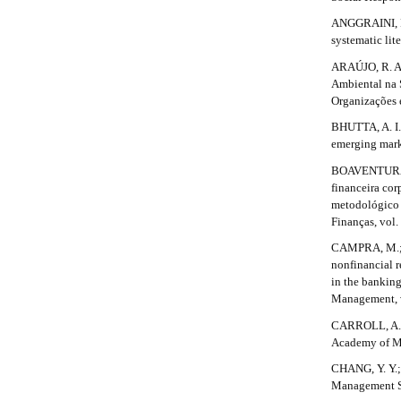
r
a
b
#
a
ANGGRAINI, P.
p
systematic lit
p
a
#
3
ARAÚJO, R. A.
.
3
r
Ambiental na 
a
.
Organizações 
c
#
c
BHUTTA, A. I. 
a
#
e
emerging mark
s
r
s
BOAVENTURA, 
i
financeira cor
t
b
metodológico 
i
l
Finanças, vol.
e
CAMPRA, M.; 
c
_
nonfinancial r
m
l
in the bankin
e
Management, v
n
e
u
CARROLL, A. B
.
.
Academy of Ma
m
d
CHANG, Y. Y.;
a
Management Sc
i