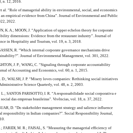
3, n. 12, 2016.
 al. “Role of managerial ability in environmental, social, and economics
: an empirical evidence from China”. Journal of Environmental and Public
022, 2022.
N, K. A.; MOON, J. “Application of upper echelon theory for corporate
ibility dimensions: Evidence from the restaurant industry”. Journal of
nce in Hospitality and Tourism, vol. 19, n. 3, 2018.
ASSEN, R. “Which internal corporate governance mechanisms drive
tainability?”. Journal of Environmental Management, vol. 301, 2022.
HTON, J. P.; WANG, C. “Signaling through corporate accountability
urnal of Accounting and Economics, vol. 60, n. 1, 2015.
D.; WALSH, J. P. “Misery loves companies: Rethinking social initiatives
Administrative Science Quarterly, vol. 48, n. 2, 2003.
.; SANTOS PARISOTTO, I. R. “A responsabilidade social corporativa e
ocial das empresas brasileiras”. Vivências, vol. 18, n. 37, 2022.
UAR, D. “Do stakeholder management strategy and salience influence
al responsibility in Indian companies?”. Social Responsibility Journal,
010.
FARIDI, M. R.; FAISAL, S. “Measuring the managerial efficiency of