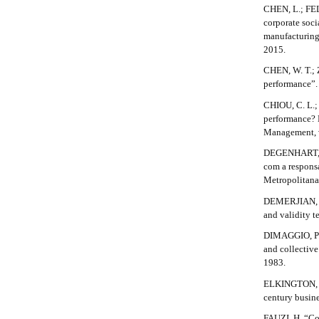
e
n
CHEN, L.; FEL
_
t
corporate soci
c
manufacturing 
a
o
2015.
n
i
CHEN, W. T.; 
t
performance”. 
e
l
n
CHIOU, C. L.; 
s
t
performance? E
#
Management, v
#
#
DEGENHART, L
#
#
com a responsa
#
Metropolitana 
p
l
DEMERJIAN, P.
u
and validity t
g
DIMAGGIO, P. 
i
and collective
n
1983.
s
.
ELKINGTON, J. 
t
century busin
h
e
FAUZI, H. “Co