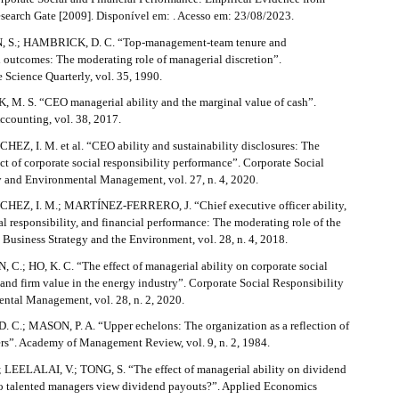
search Gate [2009]. Disponível em: . Acesso em: 23/08/2023.
 S.; HAMBRICK, D. C. “Top-management-team tenure and
l outcomes: The moderating role of managerial discretion”.
 Science Quarterly, vol. 35, 1990.
, M. S. “CEO managerial ability and the marginal value of cash”.
ccounting, vol. 38, 2017.
Z, I. M. et al. “CEO ability and sustainability disclosures: The
ct of corporate social responsibility performance”. Corporate Social
y and Environmental Management, vol. 27, n. 4, 2020.
EZ, I. M.; MARTÍNEZ-FERRERO, J. “Chief executive officer ability,
al responsibility, and financial performance: The moderating role of the
Business Strategy and the Environment, vol. 28, n. 4, 2018.
 C.; HO, K. C. “The effect of managerial ability on corporate social
 and firm value in the energy industry”. Corporate Social Responsibility
ntal Management, vol. 28, n. 2, 2020.
C.; MASON, P. A. “Upper echelons: The organization as a reflection of
ers”. Academy of Management Review, vol. 9, n. 2, 1984.
 LEELALAI, V.; TONG, S. “The effect of managerial ability on dividend
o talented managers view dividend payouts?”. Applied Economics