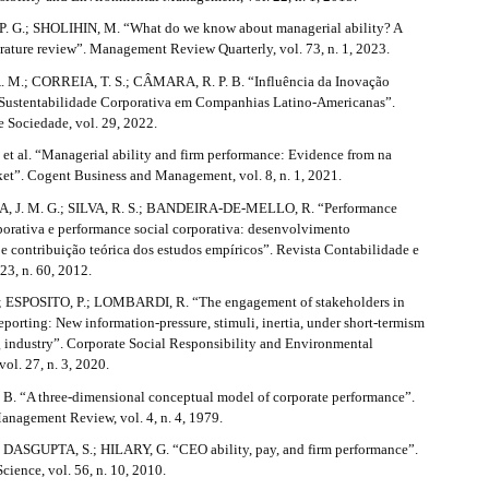
 G.; SHOLIHIN, M. “What do we know about managerial ability? A
erature review”. Management Review Quarterly, vol. 73, n. 1, 2023.
 M.; CORREIA, T. S.; CÂMARA, R. P. B. “Influência da Inovação
Sustentabilidade Corporativa em Companhias Latino-Americanas”.
e Sociedade, vol. 29, 2022.
et al. “Managerial ability and firm performance: Evidence from na
et”. Cogent Business and Management, vol. 8, n. 1, 2021.
J. M. G.; SILVA, R. S.; BANDEIRA-DE-MELLO, R. “Performance
porativa e performance social corporativa: desenvolvimento
e contribuição teórica dos estudos empíricos”. Revista Contabilidade e
 23, n. 60, 2012.
ESPOSITO, P.; LOMBARDI, R. “The engagement of stakeholders in
eporting: New information‐pressure, stimuli, inertia, under short‐termism
g industry”. Corporate Social Responsibility and Environmental
ol. 27, n. 3, 2020.
. “A three-dimensional conceptual model of corporate performance”.
nagement Review, vol. 4, n. 4, 1979.
 DASGUPTA, S.; HILARY, G. “CEO ability, pay, and firm performance”.
ience, vol. 56, n. 10, 2010.