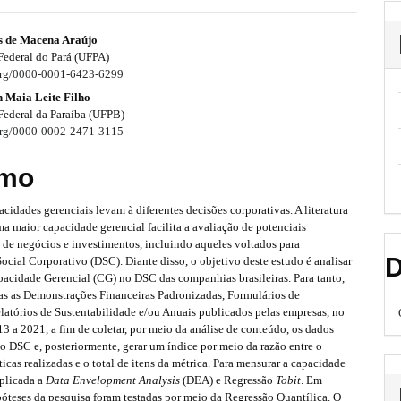
es de Macena Araújo
Federal do Pará (UFPA)
.org/0000-0001-6423-6299
 Maia Leite Filho
Federal da Paraíba (UFPB)
.org/0000-0002-2471-3115
mo
acidades gerenciais levam à diferentes decisões corporativas. A literatura
a maior capacidade gerencial facilita a avaliação de potenciais
 de negócios e investimentos, incluindo aqueles voltados para
D
ial Corporativo (DSC). Diante disso, o objetivo deste estudo é analisar
pacidade Gerencial (CG) no DSC das companhias brasileiras. Para tanto,
das as Demonstrações Financeiras Padronizadas, Formulários de
latórios de Sustentabilidade e/ou Anuais publicados pelas empresas, no
3 a 2021, a fim de coletar, por meio da análise de conteúdo, os dados
o DSC e, posteriormente, gerar um índice por meio da razão entre o
icas realizadas e o total de itens da métrica. Para mensurar a capacidade
aplicada a
Data Envelopment Analysis
(DEA) e Regressão
Tobit
. Em
póteses da pesquisa foram testadas por meio da Regressão Quantílica. O