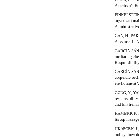
m
American”. Re
e
FINKELSTEIN,
s
organizationa
.
Administrative
b
o
GAN, H.; PARK
o
Advances in A
t
GARCÍA-SÁNCHE
s
mediating effe
t
Responsibilit
r
a
GARCÍA-SÁNCH
p
corporate soci
3
environment”. 
.
GONG, Y.; YAN,
a
responsibility
c
and Environme
c
e
HAMBRICK, D. 
s
its top manag
s
JIRAPORN, P.;
i
policy: how d
b