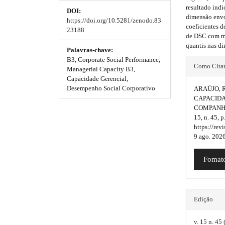
e
resultado indi
DOI:
_
m
m
dimensão envo
https://doi.org/10.5281/zenodo.83
m
coeficientes d
e
e
23188
e
de DSC com me
n
s
s
quantis nas di
u
Palavras-chave:
.
#
B3, Corporate Social Performance,
.
.
Como Cita
m
Managerial Capacity B3,
#
b
b
a
Capacidade Gerencial,
i
Desempenho Social Corporativo
ARAÚJO, R
p
o
o
n
CAPACIDA
_
COMPANHI
l
o
o
n
15, n. 45,
u
a
https://rev
t
t
v
9 ago. 2026
g
s
s
i
g
i
Fomato
t
t
a
t
n
r
r
i
s
o
a
a
Edição
n
.
p
p
#
#
v. 15 n. 45