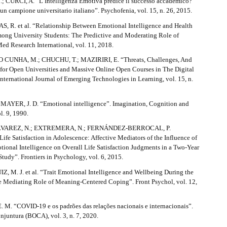
 CURCI, A. “L’Intelligenza Emotiva predice il successo accademico?
un campione universitario italiano”. Psychofenia, vol. 15, n. 26, 2015.
R. et al. “Relationship Between Emotional Intelligence and Health
ong University Students: The Predictive and Moderating Role of
ed Research International, vol. 11, 2018.
UNHA, M.; CHUCHU, T.; MAZIRIRI, E. “Threats, Challenges, And
 for Open Universities and Massive Online Open Courses in The Digital
nternational Journal of Emerging Technologies in Learning, vol. 15, n.
MAYER, J. D. “Emotional intelligence”. Imagination, Cognition and
l. 9, 1990.
VAREZ, N.; EXTREMERA, N.; FERNÁNDEZ-BERROCAL, P.
ife Satisfaction in Adolescence: Affective Mediators of the Influence of
ional Intelligence on Overall Life Satisfaction Judgments in a Two-Year
tudy”. Frontiers in Psychology, vol. 6, 2015.
 M. J. et al. “Trait Emotional Intelligence and Wellbeing During the
 Mediating Role of Meaning-Centered Coping”. Front Psychol, vol. 12,
M. “COVID-19 e os padrões das relações nacionais e internacionais”.
njuntura (BOCA), vol. 3, n. 7, 2020.