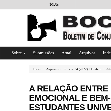
#
Sobre
Submissões
Atual
Arquivos
Inde
#
p
l
u
Início
Arquivos
v. 12 n. 34 (2022): Outubro
Art
g
i
n
A RELAÇÃO ENTRE 
s
.
EMOCIONAL E BEM
t
h
ESTUDANTES UNIVE
e
m