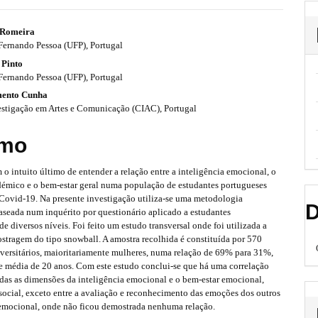
 Romeira
Fernando Pessoa (UFP), Portugal
 Pinto
Fernando Pessoa (UFP), Portugal
mento Cunha
estigação em Artes e Comunicação (CIAC), Portugal
mo
m o intuito último de entender a relação entre a inteligência emocional, o
démico e o bem-estar geral numa população de estudantes portugueses
-Covid-19. Na presente investigação utiliza-se uma metodologia
D
aseada num inquérito por questionário aplicado a estudantes
 de diversos níveis. Foi feito um estudo transversal onde foi utilizada a
stragem do tipo snowball. A amostra recolhida é constituída por 570
iversitários, maioritariamente mulheres, numa relação de 69% para 31%,
 média de 20 anos. Com este estudo conclui-se que há uma correlação
odas as dimensões da inteligência emocional e o bem-estar emocional,
social, exceto entre a avaliação e reconhecimento das emoções dos outros
 emocional, onde não ficou demostrada nenhuma relação.