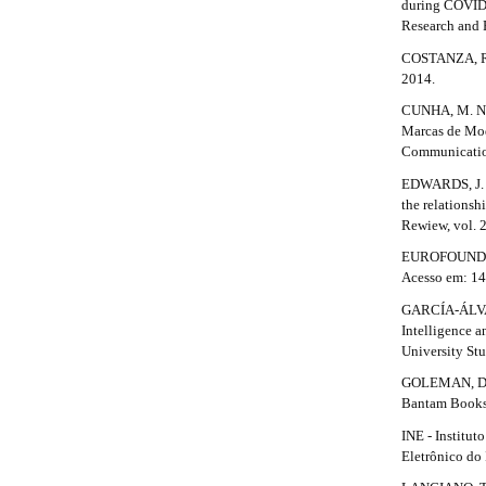
r
.
during COVID-
b
#
a
Research and P
a
p
a
#
COSTANZA, R. 
3
r
2014.
.
r
a
CUNHA, M. N.
t
c
#
Marcas de Mod
c
i
Communication
#
e
EDWARDS, J. R
c
s
the relations
s
l
Rewiew, vol. 2
i
b
e
EUROFOUND. “L
l
Acesso em: 14
e
.
_
GARCÍA-ÁLVA
d
m
Intelligence a
e
University St
e
n
GOLEMAN, D. E
u
t
Bantam Books
.
m
a
INE - Institut
a
Eletrônico do
i
i