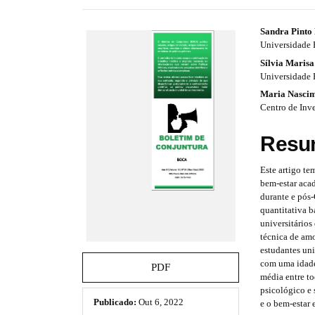
e
s
#
#
Sandra Pinto
.
Universidade 
b
#
#
Sílvia Marisa
o
p
p
Universidade 
o
t
Maria Nasci
l
l
s
Centro de Inv
t
u
u
r
Resu
a
g
g
p
i
i
Este artigo te
3
bem-estar aca
.
n
n
durante e pós
a
quantitativa b
c
s
s
universitários
c
técnica de amo
e
.
.
estudantes un
s
t
t
com uma idade
s
PDF
média entre t
i
h
h
psicológico e 
b
Publicado:
Out 6, 2022
e o bem-estar
l
e
e