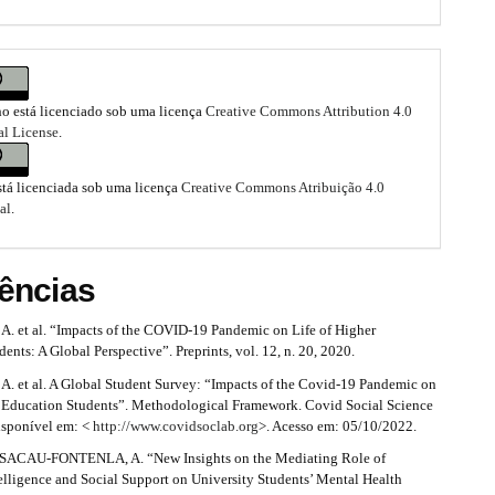
ho está licenciado sob uma licença
Creative Commons Attribution 4.0
al License
.
stá licenciada sob uma licença
Creative Commons Atribuição 4.0
al
.
ências
 et al. “Impacts of the COVID-19 Pandemic on Life of Higher
ents: A Global Perspective”. Preprints, vol. 12, n. 20, 2020.
 et al. A Global Student Survey: “Impacts of the Covid-19 Pandemic on
r Education Students”. Methodological Framework. Covid Social Science
isponível em: <
http://www.covidsoclab.org
>. Acesso em: 05/10/2022.
SACAU-FONTENLA, A. “New Insights on the Mediating Role of
elligence and Social Support on University Students’ Mental Health