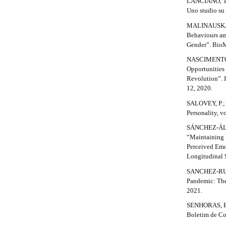
LANCIANO, T.;
n
l
Uno studio su 
_
c
MALINAUSKAS, 
s
o
Behaviours am
n
#
Gender”. BioM
t
#
NASCIMENTO C
e
Opportunities
n
Revolution”. I
t
12, 2020.
#
#
SALOVEY, P.; 
#
Personality, vo
#
SÁNCHEZ-ÁL
p
“Maintaining L
l
Perceived Emot
u
Longitudinal S
g
i
SANCHEZ-RUIZ,
n
Pandemic: The
s
2021.
.
SENHORAS, E. 
t
Boletim de Co
h
e