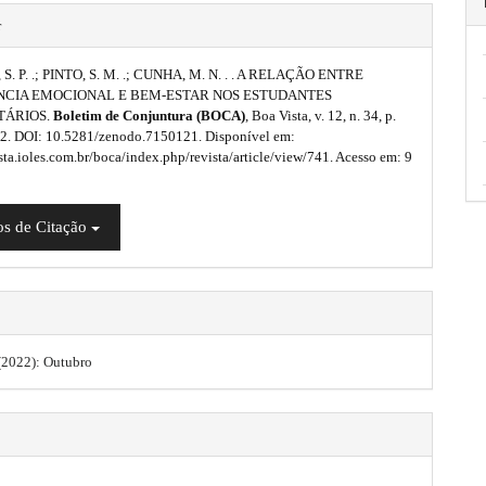
r
. P. .; PINTO, S. M. .; CUNHA, M. N. . . A RELAÇÃO ENTRE
NCIA EMOCIONAL E BEM-ESTAR NOS ESTUDANTES
TÁRIOS.
Boletim de Conjuntura (BOCA)
, Boa Vista, v. 12, n. 34, p.
2. DOI: 10.5281/zenodo.7150121. Disponível em:
ista.ioles.com.br/boca/index.php/revista/article/view/741. Acesso em: 9
s de Citação
 (2022): Outubro