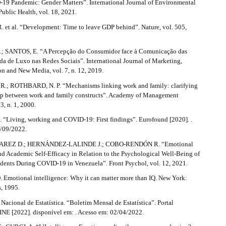
19 Pandemic: Gender Matters”. International Journal of Environmental
ublic Health, vol. 18, 2021.
et al. “Development: Time to leave GDP behind”. Nature, vol. 505,
; SANTOS, E. “A Percepção do Consumidor face à Comunicação das
a de Luxo nas Redes Sociais”. International Journal of Marketing,
 and New Media, vol. 7, n. 12, 2019.
.; ROTHBARD, N. P. “Mechanisms linking work and family: clarifying
hip between work and family constructs”. Academy of Management
3, n. 1, 2000.
iving, working and COVID-19: First findings”. Eurofound [2020]. .
/09/2022.
REZ D.; HERNÁNDEZ-LALINDE J.; COBO-RENDÓN R. “Emotional
nd Academic Self-Efficacy in Relation to the Psychological Well-Being of
udents During COVID-19 in Venezuela”. Front Psychol, vol. 12, 2021.
motional intelligence: Why it can matter more than IQ. New York:
, 1995.
o Nacional de Estatística. “Boletim Mensal de Estatística”. Portal
 INE [2022]. disponível em: . Acesso em: 02/04/2022.