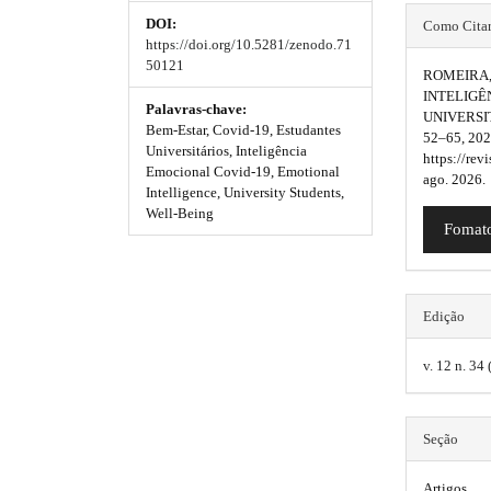
e
#
DOI:
_
m
m
Como Cita
https://doi.org/10.5281/zenodo.71
m
#
e
e
50121
e
ROMEIRA, S
p
n
INTELIGÊ
s
s
u
Palavras-chave:
UNIVERSI
l
.
Bem-Estar, Covid-19, Estudantes
.
.
52–65, 202
m
Universitários, Inteligência
u
https://rev
b
b
a
Emocional Covid-19, Emotional
ago. 2026.
i
g
Intelligence, University Students,
o
o
n
Well-Being
i
Fomato
_
o
o
n
n
a
t
t
v
s
s
s
i
Edição
.
g
t
t
a
v. 12 n. 34
t
t
r
r
i
h
o
a
a
Seção
n
e
p
p
#
m
#
Artigos