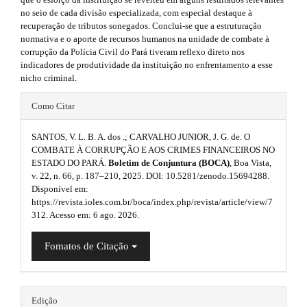
r
e
no seio de cada divisão especializada, com especial destaque à
a
e
s
recuperação de tributos sonegados. Conclui-se que a estruturação
p
b
normativa e o aporte de recursos humanos na unidade de combate à
3
.
corrupção da Polícia Civil do Pará tiveram reflexo direto nos
.
a
indicadores de produtividade da instituição no enfrentamento a esse
a
b
nicho criminal.
c
r
c
o
#
e
Como Citar
#
o
s
#
#
s
SANTOS, V. L. B. A. dos .; CARVALHO JUNIOR, J. G. de. O
t
p
i
COMBATE À CORRUPÇÃO E AOS CRIMES FINANCEIROS NO
b
s
ESTADO DO PARÁ.
Boletim de Conjuntura (BOCA)
, Boa Vista,
l
l
v. 22, n. 66, p. 187–210, 2025. DOI: 10.5281/zenodo.15694288.
e
t
u
Disponível em:
_
https://revista.ioles.com.br/boca/index.php/revista/article/view/7
r
m
g
312. Acesso em: 6 ago. 2026.
e
a
i
n
Fomatos de Citação
u
p
n
.
3
m
s
a
.
i
.
Edição