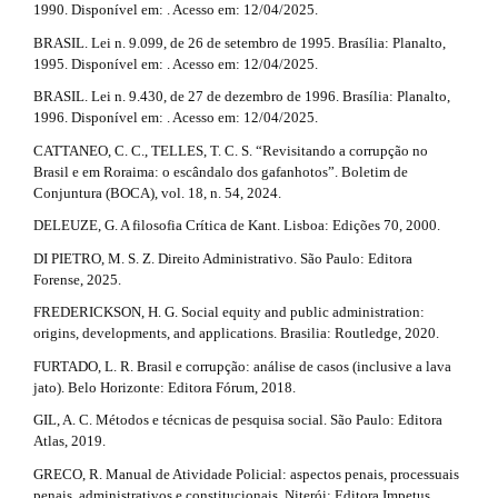
1990. Disponível em: . Acesso em: 12/04/2025.
BRASIL. Lei n. 9.099, de 26 de setembro de 1995. Brasília: Planalto,
1995. Disponível em: . Acesso em: 12/04/2025.
BRASIL. Lei n. 9.430, de 27 de dezembro de 1996. Brasília: Planalto,
1996. Disponível em: . Acesso em: 12/04/2025.
CATTANEO, C. C., TELLES, T. C. S. “Revisitando a corrupção no
Brasil e em Roraima: o escândalo dos gafanhotos”. Boletim de
Conjuntura (BOCA), vol. 18, n. 54, 2024.
DELEUZE, G. A filosofia Crítica de Kant. Lisboa: Edições 70, 2000.
DI PIETRO, M. S. Z. Direito Administrativo. São Paulo: Editora
Forense, 2025.
FREDERICKSON, H. G. Social equity and public administration:
origins, developments, and applications. Brasilia: Routledge, 2020.
FURTADO, L. R. Brasil e corrupção: análise de casos (inclusive a lava
jato). Belo Horizonte: Editora Fórum, 2018.
GIL, A. C. Métodos e técnicas de pesquisa social. São Paulo: Editora
Atlas, 2019.
GRECO, R. Manual de Atividade Policial: aspectos penais, processuais
penais, administrativos e constitucionais. Niterói: Editora Impetus,