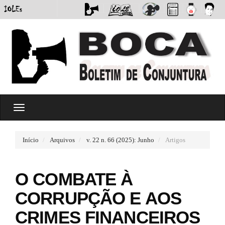
#
T
#
o
p
g
l
g
u
Início
Arquivos
v. 22 n. 66 (2025): Junho
Artigos
l
g
e
i
n
n
O COMBATE À
a
s
v
.
CORRUPÇÃO E AOS
i
t
g
h
CRIMES FINANCEIROS
a
e
t
m