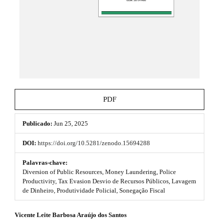
h
e
_
e
m
e
m
n
e
u
.
s
m
a
.
i
b
n
PDF
_
o
n
a
Publicado:
Jun 25, 2025
o
v
i
t
DOI:
https://doi.org/10.5281/zenodo.15694288
g
s
a
Palavras-chave:
t
Diversion of Public Resources, Money Laundering, Police
t
i
Productivity, Tax Evasion Desvio de Recursos Públicos, Lavagem
o
de Dinheiro, Produtividade Policial, Sonegação Fiscal
r
n
#
a
#
Vicente Leite Barbosa Araújo dos Santos
#