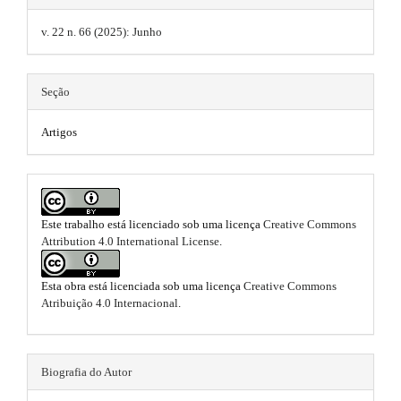
n
a
t
_
v. 22 n. 66 (2025): Junho
c
r
h
o
t
n
e
Seção
t
i
m
e
n
Artigos
c
e
t
#
l
s
#
e
#
.
#
.
Este trabalho está licenciado sob uma licença
Creative Commons
b
p
Attribution 4.0 International License
.
l
m
o
u
g
a
o
Esta obra está licenciada sob uma licença
Creative Commons
i
Atribuição 4.0 Internacional
.
i
n
t
s
n
s
.
t
#
Biografia do Autor
t
h
e