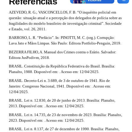
Referências
l
e
e
AZEVEDO, R. G.; VASCONCELLOS, F. B. “O inquérito policial em
_
t
questão: situação atual e a percepção dos delegados de polícia sobre as
m
fragilidades do modelo brasileiro de investigação criminal”. Sociedade
e
a
e Estado, vol. 26, 2011.
n
i
u
BARROSO, L. R. “Prefácio”. In: PINOTTI, M. C. (org.). Corrupção:
.
Lava Jato e Mãos Limpas. São Paulo: Editora Portfolio-Penguin, 2019.
l
s
i
BEZERRA FILHO, A. Manual dos Crimes contra o Erário. Salvador:
s
d
Editora JusPodivm, 2018.
e
#
BRASIL. Constituição da República Federativa do Brasil. Brasília:
b
Planalto, 1988. Disponível em: . Acesso em: 12/04/2025.
#
a
r
BRASIL. Decreto-Lei n. 3.689, de 3 de outubro de 1941. Rio de
#
Janeiro: Congresso Nacional, 1941. Disponível em: . Acesso em:
#
12/04/2025.
BRASIL. Lei n. 12.830, de 20 de junho de 2013. Brasília: Planalto,
2013. Disponível em: . Acesso em: 12/04/2025.
BRASIL. Lei n. 14.735, de 23 de novembro de 2023. Brasília: Planalto,
2023. Disponível em: . Acesso em: 12/04/2025.
BRASIL. Lei n. 8.137, de 27 de dezembro de 1990. Brasília: Planalto,