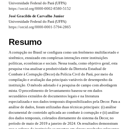
p
Universidade Federal do Pará (UFPA)
#
#
https://orcid.org/0000-0002-8580-5152
#
3
p
p
José Gracildo de Carvalho Junior
l
Universidade Federal do Pará (UFPA)
.
u
l
https://orcid.org/0000-0001-5794-2865
g
a
u
i
Resumo
r
n
g
s
t
A corrupção no Brasil se configura como um fenômeno multifacetado e
.
i
sistêmico, enraizado em complexas interações entre instituições
t
i
n
políticas, econômicas e sociais. Nessa toada, como objetivo geral, esta
h
pesquisa visa analisar a produtividade da Diretoria Estadual de
e
c
s
Combate à Corrupção (Decor) da Polícia Civil do Pará, por meio da
m
l
compilação e avaliação das principais variáveis de desempenho da
e
.
instituição. O método adotado é a pesquisa de campo com abordagem
s
e
mista. O procedimento de levantamento baseou-se em dados
.
t
secundários extraídos de documentos legais e na literatura
b
.
h
especializada e nos dados temporais disponibilizados pela Decor. Para a
o
s
análise de dados, foram utilizadas duas técnicas principais: (i) análise
o
e
documental de conteúdo aplicada ao combate à corrupção e (ii) análise
t
i
dos dados temporais, coletados diretamente do sistema da Decor, no
s
m
período de maio de 2019 a janeiro de 2024. Os resultados demonstram
t
d
que o esforço da instituição se reverteu em alguns resultados relevantes