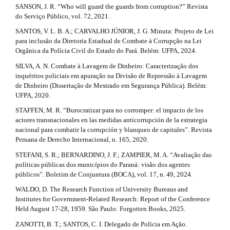
SANSON, J. R. “Who will guard the guards from corruption?” Revista
do Serviço Público, vol. 72, 2021.
SANTOS, V. L. B. A.; CARVALHO JÚNIOR, J. G. Minuta: Projeto de Lei
para inclusão da Diretoria Estadual de Combate à Corrupção na Lei
Orgânica da Polícia Civil do Estado do Pará. Belém: UFPA, 2024.
SILVA, A. N. Combate à Lavagem de Dinheiro: Caracterização dos
inquéritos policiais em apuração na Divisão de Repressão à Lavagem
de Dinheiro (Dissertação de Mestrado em Segurança Pública). Belém:
UFPA, 2020.
STAFFEN, M. R. “Burocratizar para no corromper: el impacto de los
actores transnacionales en las medidas anticorrupción de la estrategia
nacional para combatir la corrupción y blanqueo de capitales”. Revista
Peruana de Derecho Internacional, n. 165, 2020.
STEFANI, S. R.; BERNARDINO, J. F.; ZAMPIER, M. A. “Avaliação das
políticas públicas dos municípios do Paraná: visão dos agentes
públicos”. Boletim de Conjuntura (BOCA), vol. 17, n. 49, 2024.
WALDO, D. The Research Function of University Bureaus and
Institutes for Government-Related Research: Report of the Conference
Held August 17-28, 1959. São Paulo: Forgotten Books, 2025.
ZANOTTI, B. T.; SANTOS, C. I. Delegado de Polícia em Ação.