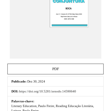
e
.
_
t
m
e
h
n
u
e
.
m
m
a
e
i
n
s
_
n
.
a
b
v
PDF
i
o
g
a
Publicado:
Dez 30, 2024
o
t
i
t
DOI:
https://doi.org/10.5281/zenodo.14590640
o
s
n
Palavras-chave:
#
Literary Education, Paulo Freire, Reading Educação Literária,
t
#
Leitura, Paulo Freire