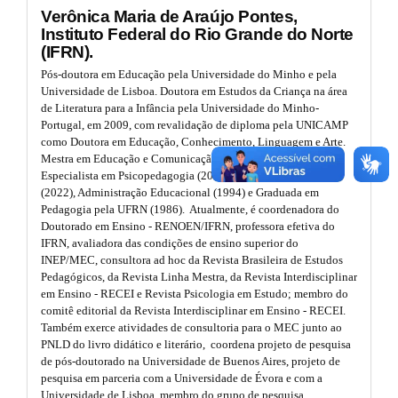
Verônica Maria de Araújo Pontes,
m
#
a
e
Instituto Federal do Rio Grande do Norte
s
#
(IFRN).
p
.
Pós-doutora em Educação pela Universidade do Minho e pela
3
b
Universidade de Lisboa. Doutora em Estudos da Criança na área
o
de Literatura para a Infância pela Universidade do Minho-
.
o
Portugal, em 2009, com revalidação de diploma pela UNICAMP
t
a
como Doutora em Educação, Conhecimento, Linguagem e Arte.
s
Mestra em Educação e Comunicação pela UFRN (1998),
t
r
Especialista em Psicopedagogia (2019), Neuropsicopedagogia
r
(2022), Administração Educacional (1994) e Graduada em
t
a
Pedagogia pela UFRN (1986). Atualmente, é coordenadora do
p
i
Doutorado em Ensino - RENOEN/IFRN, professora efetiva do
3
IFRN, avaliadora das condições de ensino superior do
.
c
INEP/MEC, consultora ad hoc da Revista Brasileira de Estudos
a
Pedagógicos, da Revista Linha Mestra, da Revista Interdisciplinar
c
l
em Ensino - RECEI e Revista Psicologia em Estudo; membro do
c
comitê editorial da Revista Interdisciplinar em Ensino - RECEI.
e
e
Também exerce atividades de consultoria para o MEC junto ao
s
.
PNLD do livro didático e literário, coordena projeto de pesquisa
s
de pós-doutorado na Universidade de Buenos Aires, projeto de
i
d
pesquisa em parceria com a Universidade de Évora e com a
b
Universidade de Lisboa, membro do grupo de pesquisa