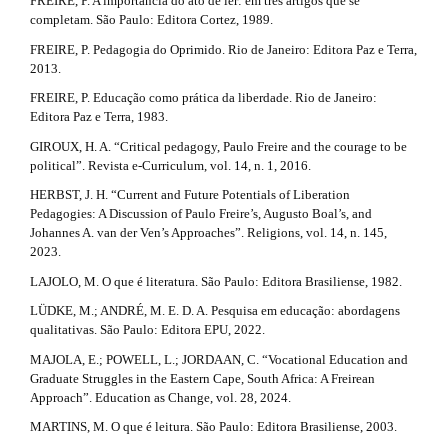
FREIRE, P. A importância do ato de ler: em três artigos que se
completam. São Paulo: Editora Cortez, 1989.
FREIRE, P. Pedagogia do Oprimido. Rio de Janeiro: Editora Paz e Terra,
2013.
FREIRE, P. Educação como prática da liberdade. Rio de Janeiro:
Editora Paz e Terra, 1983.
GIROUX, H. A. “Critical pedagogy, Paulo Freire and the courage to be
political”. Revista e-Curriculum, vol. 14, n. 1, 2016.
HERBST, J. H. “Current and Future Potentials of Liberation
Pedagogies: A Discussion of Paulo Freire’s, Augusto Boal’s, and
Johannes A. van der Ven’s Approaches”. Religions, vol. 14, n. 145,
2023.
LAJOLO, M. O que é literatura. São Paulo: Editora Brasiliense, 1982.
LÜDKE, M.; ANDRÉ, M. E. D. A. Pesquisa em educação: abordagens
qualitativas. São Paulo: Editora EPU, 2022.
MAJOLA, E.; POWELL, L.; JORDAAN, C. “Vocational Education and
Graduate Struggles in the Eastern Cape, South Africa: A Freirean
Approach”. Education as Change, vol. 28, 2024.
MARTINS, M. O que é leitura. São Paulo: Editora Brasiliense, 2003.