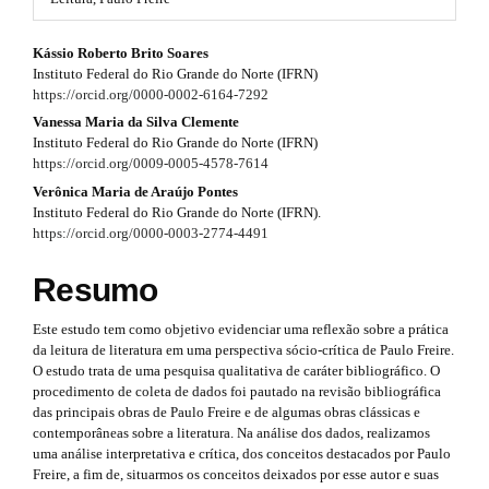
#
r
#
#
Kássio Roberto Brito Soares
p
a
Instituto Federal do Rio Grande do Norte (IFRN)
l
#
p
https://orcid.org/0000-0002-6164-7292
u
g
p
Vanessa Maria da Silva Clemente
3
i
Instituto Federal do Rio Grande do Norte (IFRN)
n
l
https://orcid.org/0009-0005-4578-7614
.
s
Verônica Maria de Araújo Pontes
u
.
a
Instituto Federal do Rio Grande do Norte (IFRN).
t
g
https://orcid.org/0000-0003-2774-4491
r
h
e
i
t
Resumo
m
n
e
i
s
Este estudo tem como objetivo evidenciar uma reflexão sobre a prática
s
.
c
da leitura de literatura em uma perspectiva sócio-crítica de Paulo Freire.
b
O estudo trata de uma pesquisa qualitativa de caráter bibliográfico. O
.
l
o
procedimento de coleta de dados foi pautado na revisão bibliográfica
o
t
das principais obras de Paulo Freire e de algumas obras clássicas e
e
t
contemporâneas sobre a literatura. Na análise dos dados, realizamos
h
s
.
uma análise interpretativa e crítica, dos conceitos destacados por Paulo
t
Freire, a fim de, situarmos os conceitos deixados por esse autor e suas