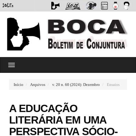
#
T
#
o
p
g
l
g
u
Início
Arquivos
v. 20 n. 60 (2024): Dezembro
Ensaios
l
g
e
i
n
n
A EDUCAÇÃO
a
s
v
.
LITERÁRIA EM UMA
i
t
g
h
PERSPECTIVA SÓCIO-
a
e
t
m