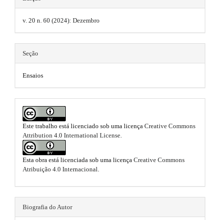
3
n
t
_
.
v. 20 n. 60 (2024): Dezembro
h
c
o
a
e
n
t
r
m
Seção
e
t
n
e
Ensaios
t
i
s
#
#
c
.
#
#
l
b
p
Este trabalho está licenciado sob uma licença
Creative Commons
e
o
l
Attribution 4.0 International License
.
u
.
o
g
Esta obra está licenciada sob uma licença
Creative Commons
i
m
t
Atribuição 4.0 Internacional
.
n
s
a
s
.
i
t
t
Biografia do Autor
h
n
r
e