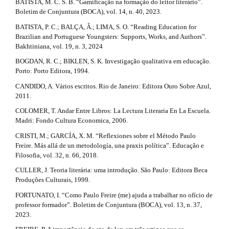
BATISTA, M. C. S. B. “Gamificação na formação do leitor literário”.
Boletim de Conjuntura (BOCA), vol. 14, n. 40, 2023.
BATISTA, P. C.; BALÇA, Â.; LIMA, S. O. “Reading Education for
Brazilian and Portuguese Youngsters: Supports, Works, and Authors”.
Bakhtiniana, vol. 19, n. 3, 2024
BOGDAN, R. C.; BIKLEN, S. K. Investigação qualitativa em educação.
Porto: Porto Editora, 1994.
CANDIDO, A. Vários escritos. Rio de Janeiro: Editora Ouro Sobre Azul,
2011.
COLOMER, T. Andar Entre Libros: La Lectura Literaria En La Escuela.
Madri: Fondo Cultura Economica, 2006.
CRISTI, M.; GARCÍA, X. M. “Reflexiones sobre el Método Paulo
Freire. Más allá de un metodología, una praxis política”. Educação e
Filosofia, vol. 32, n. 66, 2018.
CULLER, J. Teoria literária: uma introdução. São Paulo: Editora Beca
Produções Culturais, 1999.
FORTUNATO, I. “Como Paulo Freire (me) ajuda a trabalhar no ofício de
professor formador”. Boletim de Conjuntura (BOCA), vol. 13, n. 37,
2023.