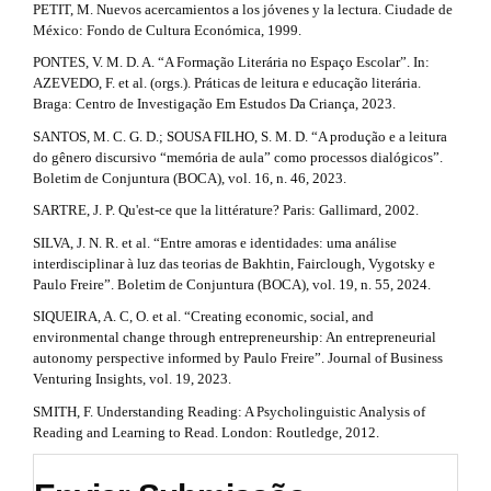
PETIT, M. Nuevos acercamientos a los jóvenes y la lectura. Ciudade de
México: Fondo de Cultura Económica, 1999.
PONTES, V. M. D. A. “A Formação Literária no Espaço Escolar”. In:
AZEVEDO, F. et al. (orgs.). Práticas de leitura e educação literária.
Braga: Centro de Investigação Em Estudos Da Criança, 2023.
SANTOS, M. C. G. D.; SOUSA FILHO, S. M. D. “A produção e a leitura
do gênero discursivo “memória de aula” como processos dialógicos”.
Boletim de Conjuntura (BOCA), vol. 16, n. 46, 2023.
SARTRE, J. P. Qu'est-ce que la littérature? Paris: Gallimard, 2002.
SILVA, J. N. R. et al. “Entre amoras e identidades: uma análise
interdisciplinar à luz das teorias de Bakhtin, Fairclough, Vygotsky e
Paulo Freire”. Boletim de Conjuntura (BOCA), vol. 19, n. 55, 2024.
SIQUEIRA, A. C, O. et al. “Creating economic, social, and
environmental change through entrepreneurship: An entrepreneurial
autonomy perspective informed by Paulo Freire”. Journal of Business
Venturing Insights, vol. 19, 2023.
SMITH, F. Understanding Reading: A Psycholinguistic Analysis of
Reading and Learning to Read. London: Routledge, 2012.