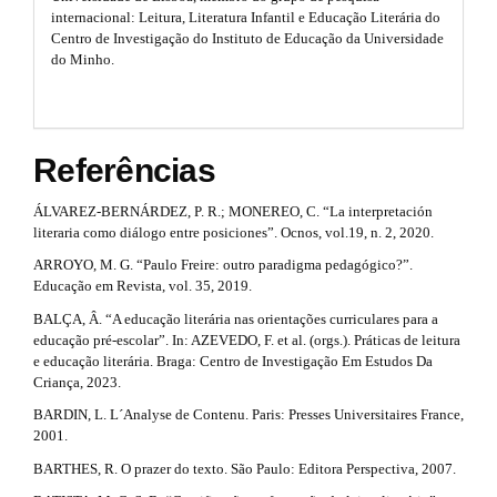
e
l
internacional: Leitura, Literatura Infantil e Educação Literária do
e
Centro de Investigação do Instituto de Educação da Universidade
t
_
do Minho.
m
a
e
n
i
u
l
.
Referências
s
s
i
ÁLVAREZ-BERNÁRDEZ, P. R.; MONEREO, C. “La interpretación
d
#
literaria como diálogo entre posiciones”. Ocnos, vol.19, n. 2, 2020.
e
b
#
ARROYO, M. G. “Paulo Freire: outro paradigma pedagógico?”.
a
Educação em Revista, vol. 35, 2019.
r
BALÇA, Â. “A educação literária nas orientações curriculares para a
#
educação pré-escolar”. In: AZEVEDO, F. et al. (orgs.). Práticas de leitura
#
e educação literária. Braga: Centro de Investigação Em Estudos Da
Criança, 2023.
BARDIN, L. L´Analyse de Contenu. Paris: Presses Universitaires France,
2001.
BARTHES, R. O prazer do texto. São Paulo: Editora Perspectiva, 2007.