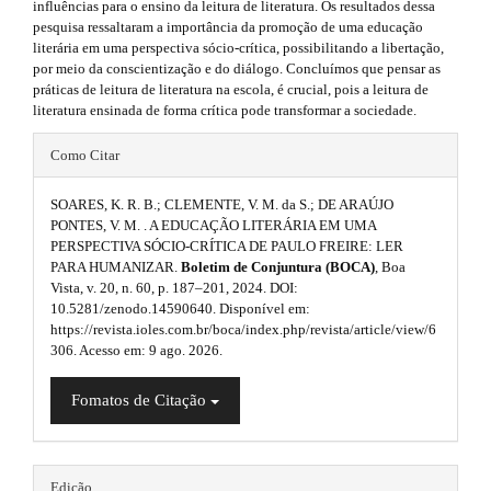
e
s
r
influências para o ensino da leitura de literatura. Os resultados dessa
a
pesquisa ressaltaram a importância da promoção de uma educação
m
i
p
literária em uma perspectiva sócio-crítica, possibilitando a libertação,
3
e
por meio da conscientização e do diálogo. Concluímos que pensar as
d
.
práticas de leitura de literatura na escola, é crucial, pois a leitura de
s
a
e
literatura ensinada de forma crítica pode transformar a sociedade.
c
.
#
b
c
Como Citar
e
b
#
a
s
SOARES, K. R. B.; CLEMENTE, V. M. da S.; DE ARAÚJO
s
o
p
r
PONTES, V. M. . A EDUCAÇÃO LITERÁRIA EM UMA
i
o
PERSPECTIVA SÓCIO-CRÍTICA DE PAULO FREIRE: LER
l
b
#
PARA HUMANIZAR.
Boletim de Conjuntura (BOCA)
, Boa
l
t
u
Vista, v. 20, n. 60, p. 187–201, 2024. DOI:
#
e
10.5281/zenodo.14590640. Disponível em:
_
s
g
https://revista.ioles.com.br/boca/index.php/revista/article/view/6
m
306. Acesso em: 9 ago. 2026.
e
t
i
n
r
n
u
Fomatos de Citação
.
a
s
m
a
p
.
i
Edição