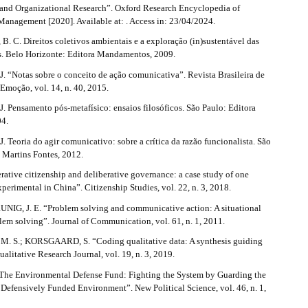
nd Organizational Research”. Oxford Research Encyclopedia of
Management [2020]. Available at: . Access in: 23/04/2024.
 C. Direitos coletivos ambientais e a exploração (in)sustentável das
s. Belo Horizonte: Editora Mandamentos, 2009.
“Notas sobre o conceito de ação comunicativa”. Revista Brasileira de
Emoção, vol. 14, n. 40, 2015.
Pensamento pós-metafísico: ensaios filosóficos. São Paulo: Editora
04.
Teoria do agir comunicativo: sobre a crítica da razão funcionalista. São
 Martins Fontes, 2012.
rative citizenship and deliberative governance: a case study of one
xperimental in China”. Citizenship Studies, vol. 22, n. 3, 2018.
RUNIG, J. E. “Problem solving and communicative action: A situational
lem solving”. Journal of Communication, vol. 61, n. 1, 2011.
 S.; KORSGAARD, S. “Coding qualitative data: A synthesis guiding
ualitative Research Journal, vol. 19, n. 3, 2019.
The Environmental Defense Fund: Fighting the System by Guarding the
 Defensively Funded Environment”. New Political Science, vol. 46, n. 1,