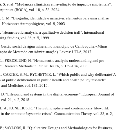
S. et al. “Mudanças climáticas em avaliação de impactos ambientais”.
njuntura (BOCA), vol. 18, n. 53, 2024.
C. M. “Biografia, identidade e narrativa: elementos para uma análise
 Horizontes Antropológicos, vol. 9, 2003.
“Hermeneutic analysis: a qualitative decision trail”. International
sing Studies, vol. 36, n. 5, 1999.
. Gestão social da água mineral no município de Cambuquira - Minas
rtação de Mestrado em Administração). Lavras: UFLA, 2017.
; FREDSLUND, H. “Hermeneutic analysis-understanding and pre-
”. Research Methods in Public Health, p. 159-184, 2008.
; CARTER, S. M.; RYCHETNIK, L. “Which public and why deliberate? A
 of public deliberation in public health and health policy research”.
e and Medicine, vol. 131, 2015.
. “Lifeworld and systems in the digital economy”. European Journal of
 vol. 21, n. 2, 2018.
 A.; KUNELIUS, R. “The public sphere and contemporary lifeworld:
 in the context of systemic crises”. Communication Theory, vol. 33, n. 2,
.; SAYLORS, R. “Qualitative Designs and Methodologies for Business,