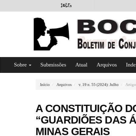
#
Sobre
Submissões
Atual
Arquivos
Inde
#
p
l
u
Início
Arquivos
v. 19 n. 55 (2024): Julho
Artigo
g
i
n
A CONSTITUIÇÃO 
s
.
“GUARDIÕES DAS Á
t
h
MINAS GERAIS
e
m