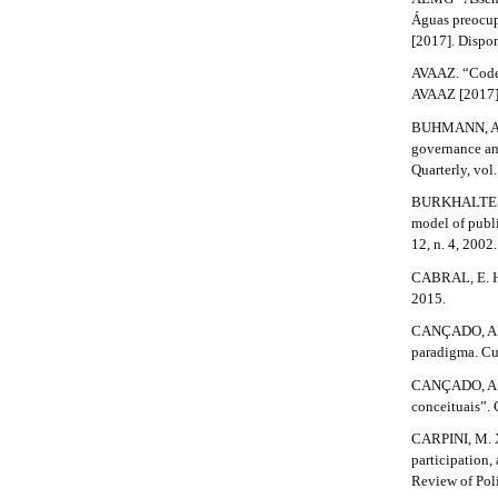
r
n
Águas preocup
_
t
[2017]. Dispo
c
i
o
AVAAZ. “Codem
n
AVAAZ [2017].
c
t
BUHMANN, A.;
e
l
governance and
n
Quarterly, vol.
t
e
#
BURKHALTER, S
.
#
model of publi
#
12, n. 4, 2002.
d
#
CABRAL, E. H. 
p
e
2015.
l
u
t
CANÇADO, A. C
g
paradigma. Cu
a
i
CANÇADO, A. C
n
i
conceituais”.
s
.
l
CARPINI, M. X
t
participation,
s
h
Review of Poli
e