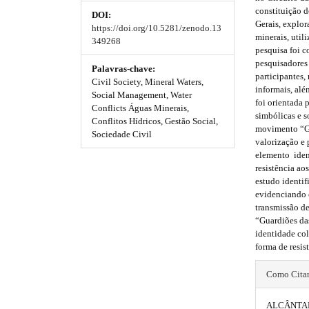
e
constituição 
DOI:
_
m
m
Gerais, explor
https://doi.org/10.5281/zenodo.13
m
minerais, uti
e
e
349268
e
pesquisa foi c
n
s
s
pesquisadores
u
Palavras-chave:
participantes,
.
Civil Society, Mineral Waters,
.
.
informais, alé
m
Social Management, Water
foi orientada
b
b
a
Conflicts Águas Minerais,
simbólicas e 
i
Conflitos Hídricos, Gestão Social,
movimento “Gu
o
o
n
Sociedade Civil
valorização e
_
o
o
elemento iden
n
resistência ao
a
t
t
estudo identif
v
evidenciando 
s
s
i
transmissão d
g
“Guardiões da
t
t
a
identidade co
t
r
r
forma de resi
i
o
#
a
a
Como Cita
n
#
p
p
#
#
ALCÂNTARA,