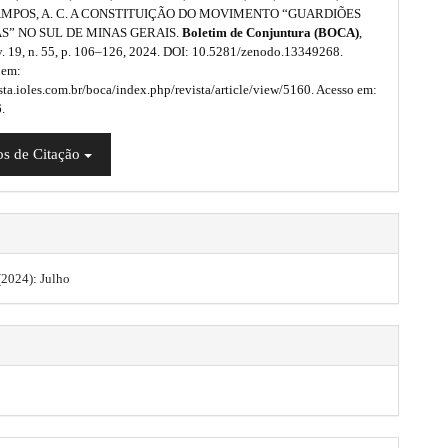
; CAMPOS, A. C. A CONSTITUIÇÃO DO MOVIMENTO “GUARDIÕES
S” NO SUL DE MINAS GERAIS.
Boletim de Conjuntura (BOCA)
,
 v. 19, n. 55, p. 106–126, 2024. DOI: 10.5281/zenodo.13349268.
 em:
ista.ioles.com.br/boca/index.php/revista/article/view/5160. Acesso em:
.
s de Citação
 (2024): Julho