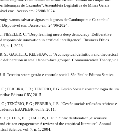
a lideranças de Caxambu”. Assembleia Legislativa de Minas Gerais
nível em: . Acesso em: 26/06/2024.
ig: vamos salvar as águas milagrosas de Cambuquira e Caxambu”.
 Disponível em: . Acesso em: 24/06/2024.
 FIESELER, C. “Deep learning meets deep democracy: Deliberative
 responsible innovation in artificial intelligence”. Business Ethics
 33, n. 1, 2023.
.; GASTIL, J.; KELSHAW, T. “A conceptual definition and theoretical
c deliberation in small face-to-face groups”. Communication Theory, vol.
S. Terceiro setor: gestão e controle social. São Paulo: Editora Saraiva,
.; PEREIRA, J. R.; TENÓRIO, F. G. Gestão Social: epistemologia de um
ritiba: Editora CRV, 2015.
.; TENÓRIO, F. G.; PEREIRA, J. R. “Gestão social: reflexões teóricas e
 Cadernos EBAPE.BR, vol. 9, 2011.
. D.; COOK, F. L.; JACOBS, L. R. “Public deliberation, discursive
 and citizen engagement: A review of the empirical literature”. Annual
tical Science, vol. 7, n. 1, 2004.