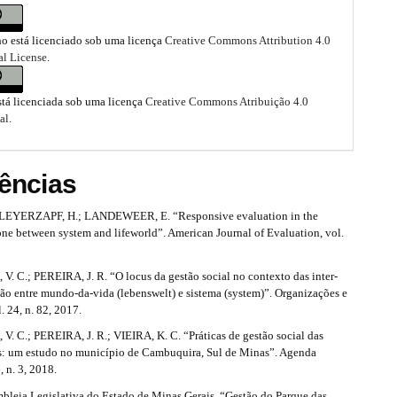
ho está licenciado sob uma licença
Creative Commons Attribution 4.0
al License
.
stá licenciada sob uma licença
Creative Commons Atribuição 4.0
al
.
ências
 LEYERZAPF, H.; LANDEWEER, E. “Responsive evaluation in the
one between system and lifeworld”. American Journal of Evaluation, vol.
 C.; PEREIRA, J. R. “O locus da gestão social no contexto das inter-
são entre mundo-da-vida (lebenswelt) e sistema (system)”. Organizações e
. 24, n. 82, 2017.
 C.; PEREIRA, J. R.; VIEIRA, K. C. “Práticas de gestão social das
s: um estudo no município de Cambuquira, Sul de Minas”. Agenda
6, n. 3, 2018.
leia Legislativa do Estado de Minas Gerais. “Gestão do Parque das