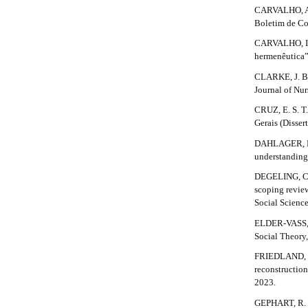
#
CARVALHO, A. 
m
Boletim de Co
e
#
s
CARVALHO, I. 
.
hermenêutica”.
b
o
CLARKE, J. B. 
o
Journal of Nur
t
CRUZ, E. S. T
s
Gerais (Disse
t
r
DAHLAGER, L.
a
understanding
p
DEGELING, C.
3
scoping review
.
Social Scienc
a
c
ELDER-VASS, D
c
Social Theory,
e
FRIEDLAND, L.
s
reconstruction
s
2023.
i
b
GEPHART, R. P