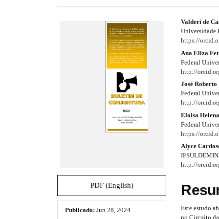
e
s
#
#
Valderí de Ca
.
Universidade 
b
#
#
https://orcid
o
p
p
Ana Eliza Fer
o
Federal Unive
t
l
l
http://orcid.
s
t
José Roberto
u
u
r
Federal Unive
a
g
g
http://orcid.
p
Eloisa Helen
i
i
3
Federal Unive
.
n
n
https://orcid
a
Alyce Cardo
c
s
s
IFSULDEMINA
c
http://orcid.
e
.
.
s
t
t
s
PDF (English)
Resu
i
h
h
b
Este estudo a
Publicado:
Jun 28, 2024
l
e
e
no Circuito da