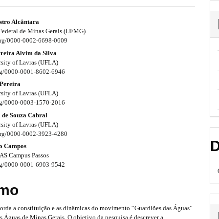
stro Alcântara
Federal de Minas Gerais (UFMG)
.org/0000-0002-6698-0609
reira Alvim da Silva
rsity of Lavras (UFLA)
org/0000-0001-8602-6946
 Pereira
rsity of Lavras (UFLA)
org/0000-0003-1570-2016
a de Souza Cabral
rsity of Lavras (UFLA)
.org/0000-0002-3923-4280
D
so Campos
S Campus Passos
org/0000-0001-6903-9542
mo
borda a constituição e as dinâmicas do movimento “Guardiões das Águas”
s Águas de Minas Gerais. O objetivo da pesquisa é descrever a