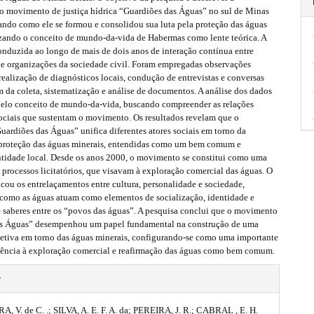
do movimento de justiça hídrica “Guardiões das Águas” no sul de Minas
ando como ele se formou e consolidou sua luta pela proteção das águas
lizando o conceito de mundo-da-vida de Habermas como lente teórica. A
onduzida ao longo de mais de dois anos de interação contínua entre
 e organizações da sociedade civil. Foram empregadas observações
 realização de diagnósticos locais, condução de entrevistas e conversas
m da coleta, sistematização e análise de documentos. A análise dos dados
 pelo conceito de mundo-da-vida, buscando compreender as relações
sociais que sustentam o movimento. Os resultados revelam que o
ardiões das Águas” unifica diferentes atores sociais em torno da
 proteção das águas minerais, entendidas como um bem comum e
tidade local. Desde os anos 2000, o movimento se constitui como uma
s processos licitatórios, que visavam à exploração comercial das águas. O
icou os entrelaçamentos entre cultura, personalidade e sociedade,
como as águas atuam como elementos de socialização, identidade e
e saberes entre os “povos das águas”. A pesquisa conclui que o movimento
s Águas” desempenhou um papel fundamental na construção de uma
letiva em torno das águas minerais, configurando-se como uma importante
stência à exploração comercial e reafirmação das águas como bem comum.
r
 V. de C. .; SILVA, A. E. F. A. da; PEREIRA, J. R.; CABRAL , E. H.