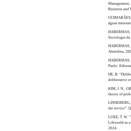
l
Management, a
e
Business and 
_
GUIMARÃES, B.
m
águas minerai
e
n
HABERMAS, J. 
u
Sociologia da 
.
HABERMAS, J. 
s
Almedina, 20
i
d
HABERMAS, J. 
e
Paulo: Editora
b
a
HE, B. “Delibe
r
deliberative e
#
KIM, J. N.; G
#
theory of prob
LINNEBERG, M.
the novice”. Q
LUKE, T. W. “
Lifeworld as a
2024.