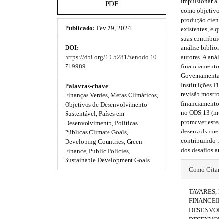
t
t
impulsionar a 
e
PDF
como objetivo 
_
h
h
produção cient
m
Publicado:
Fev 29, 2024
existentes, e
e
e
e
suas contribu
n
análise biblio
DOI:
u
m
m
autores. A aná
https://doi.org/10.5281/zenodo.10
.
e
e
financiamento
719989
m
Governamental
a
s
s
Instituições F
i
Palavras-chave:
revisão mostr
n
Finanças Verdes, Metas Climáticos,
.
.
financiamento 
_
Objetivos de Desenvolvimento
no ODS 13 (mu
b
b
n
Sustentável, Países em
promover estes
a
Desenvolvimento, Políticas
o
o
desenvolvime
v
Públicas Climate Goals,
contribuindo p
i
Developing Countries, Green
o
o
dos desafios 
g
Finance, Public Policies,
a
Sustainable Development Goals
t
t
#
t
Como Cita
s
s
i
#
o
TAVARES, F
t
t
p
n
FINANCEI
#
r
r
DESENVOL
l
#