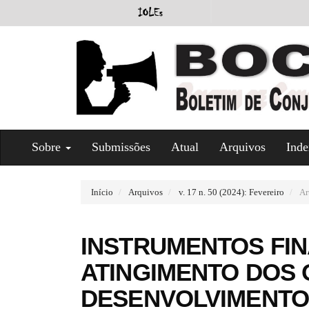
#
Sobre
Submissões
Atual
Arquivos
Inde
#
p
l
u
Início
Arquivos
v. 17 n. 50 (2024): Fevereiro
Ar
g
i
n
INSTRUMENTOS FIN
s
.
ATINGIMENTO DOS 
t
h
DESENVOLVIMENTO
e
m