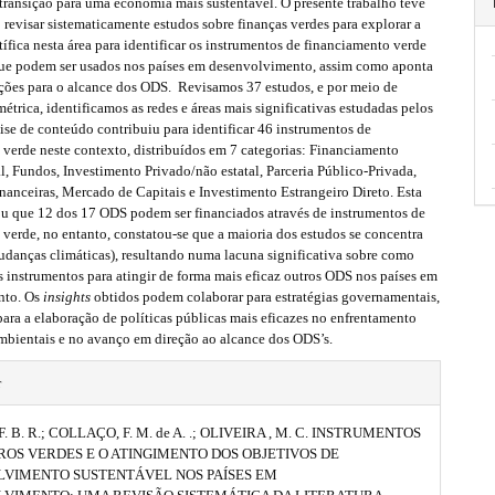
transição para uma economia mais sustentável. O presente trabalho teve
revisar sistematicamente estudos sobre finanças verdes para explorar a
ífica nesta área para identificar os instrumentos de financiamento verde
 que podem ser usados nos países em desenvolvimento, assim como aponta
ições para o alcance dos ODS. Revisamos 37 estudos, e por meio de
métrica, identificamos as redes e áreas mais significativas estudadas pelos
lise de conteúdo contribuiu para identificar 46 instrumentos de
 verde neste contexto, distribuídos em 7 categorias: Financiamento
, Fundos, Investimento Privado/não estatal, Parceria Público-Privada,
inanceiras, Mercado de Capitais e Investimento Estrangeiro Direto. Esta
ou que 12 dos 17 ODS podem ser financiados através de instrumentos de
verde, no entanto, constatou-se que a maioria dos estudos se concentra
danças climáticas), resultando numa lacuna significativa sobre como
 instrumentos para atingir de forma mais eficaz outros ODS nos países em
nto. Os
insights
obtidos podem colaborar para estratégias governamentais,
ara a elaboração de políticas públicas mais eficazes no enfrentamento
ambientais e no avanço em direção ao alcance dos ODS’s.
r
. B. R.; COLLAÇO, F. M. de A. .; OLIVEIRA , M. C. INSTRUMENTOS
ROS VERDES E O ATINGIMENTO DOS OBJETIVOS DE
VIMENTO SUSTENTÁVEL NOS PAÍSES EM