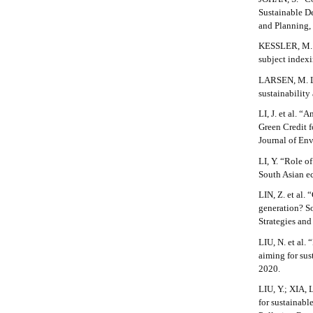
l
Sustainable D
e
and Planning, 
_
m
KESSLER, M. M
e
subject indexi
n
LARSEN, M. L.
u
sustainability
.
s
LI, J. et al. 
i
Green Credit f
d
Journal of Env
e
LI, Y. “Role o
b
South Asian e
a
r
LIN, Z. et al.
#
generation? S
#
Strategies and
LIU, N. et al
aiming for sus
2020.
LIU, Y.; XIA, 
for sustainab