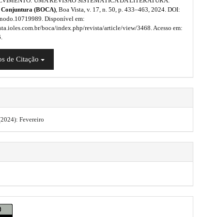
VIMENTO: UMA REVISÃO SISTEMÁTICA DA LITERATURA.
e Conjuntura (BOCA)
, Boa Vista, v. 17, n. 50, p. 433–463, 2024. DOI:
nodo.10719989. Disponível em:
ista.ioles.com.br/boca/index.php/revista/article/view/3468. Acesso em:
.
s de Citação
 (2024): Fevereiro