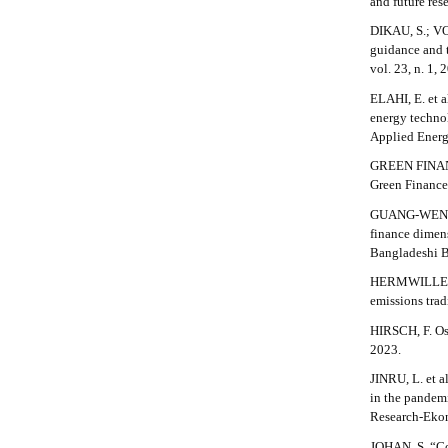
#
and future res
m
DIKAU, S.; VO
e
guidance and 
s
vol. 23, n. 1, 
.
b
ELAHI, E. et a
o
energy technol
o
Applied Energ
t
GREEN FINANC
s
Green Finance 
t
r
GUANG-WEN, Z.
a
finance dimen
p
Bangladeshi Ba
3
HERMWILLE, L
.
emissions tra
a
c
HIRSCH, F. Os
c
2023.
e
s
JINRU, L. et a
s
in the pandem
i
Research-Ekono
b
JOHAN, S. “Co