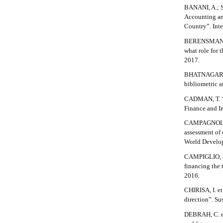
n
i
BANANI, A.; S
_
Accounting an
c
c
Country”. Inte
o
l
BERENSMANN, K
n
what role for 
t
e
2017.
e
n
.
BHATNAGAR, S.
t
bibliometric 
d
#
#
CADMAN, T. “C
e
#
Finance and In
#
t
CAMPAGNOLO, 
p
assessment of 
l
a
World Develop
u
i
g
CAMPIGLIO, E.
i
financing the 
l
n
2016.
s
s
CHIRISA, I. et
.
direction”. Sus
t
#
h
DEBRAH, C. et 
e