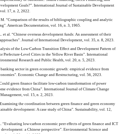
evelopment Goals?”. International Journal of Sustainable Development
vol. 17, n. 2, 2022.
. “Comparison of the results of bibliographic coupling and analytic
ng”. American Documentation, vol. 16, n. 3, 1965.
 et al. “Chinese overseas development funds: An assessment of their
 approaches”. Journal of International Development, vol. 35, n. 8, 2023.
“Analysis of the Low-Carbon Transition Effect and Development Pattern of
or Prefecture-Level Cities in the Yellow River Basin”. International
ironmental Research and Public Health, vol. 20, n. 5, 2023.
f banking sector in green economic growth: empirical evidence from
conomies”. Economic Change and Restructuring, vol. 56, 2023.
 “Could green finance facilitate low-carbon transformation of power
ome evidence from China”. International Journal of Climate Change
 Management, vol. 15, n. 2, 2023.
. “Examining the coordination between green finance and green economy
tainable development: A case study of China”. Sustainability, vol. 12,
L. “Evaluating low-carbon economic peer effects of green finance and ICT
le development: a Chinese perspective”. Environmental Science and