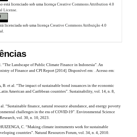
ho está licenciado sob uma licença
Creative Commons Attribution 4.0
al License
.
stá licenciada sob uma licença
Creative Commons Atribuição 4.0
al
.
ências
l. “The Landscape of Public Climate Finance in Indonesia”. An
nistry of Finance and CPI Report [2014]. Disponível em: . Acesso em:
 et al. “The impact of sustainable bond issuances in the economic
Latin American and Caribbean countries”. Sustainability, vol. 14, n. 8,
al. “Sustainable finance, natural resource abundance, and energy poverty
ironmental challenges in the era of COVID-19”. Environmental Science
Research, vol. 30, n. 10, 2023.
UIZENGA, C. “Making climate instruments work for sustainable
eveloping countries”. Natural Resources Forum, vol. 34, n. 4, 2010.