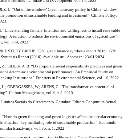
earch directions”. Climate and Development, vol. 14, 2022.
LZ, U. “Out of the window? Green monetary policy in China: window
the promotion of sustainable lending and investment”. Climate Policy,
2023.
l. “Understanding farmers’ intention and willingness to install renewable
ogy: A solution to reduce the environmental emissions of agriculture”.
y, vol. 309, 2022.
E STUDY GROUP. “G20 green finance synthesis report 2016”. G20
Synthesis Report [2016]. Available in: . Access in: 23/01/2024.
; SIDDIK, A. B. “Do corporate social responsibility practices and green
sions determine environmental performance? An Empirical Study on
nking Institutions”. Frontiers in Environmental Science, vol. 10, 2022.
.; OBERGASSEL, W.; ARENS, C. “The transformative potential of
ding”. Carbon Management, vol. 6, n.5, 2015.
 Limites Sociais do Crescimento. Coimbra: Editora Conjuntura Actual,
l. “How do green financing and green logistics affect the circular economy
ic situation: key mediating role of sustainable production”. Economic
mska Istraživanja, vol. 35, n. 1, 2022.
mplementary or Substitute: Sharia Financing, Green Financing, and