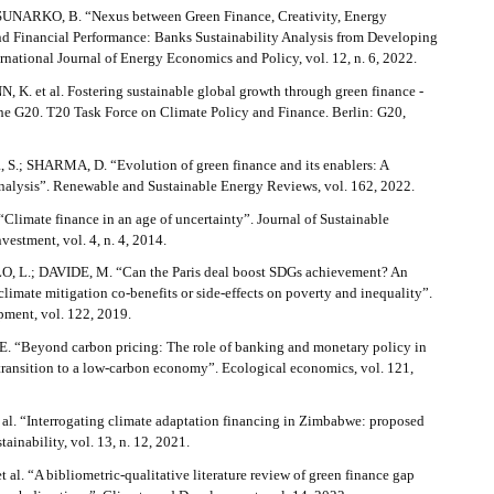
UNARKO, B. “Nexus between Green Finance, Creativity, Energy
d Financial Performance: Banks Sustainability Analysis from Developing
rnational Journal of Energy Economics and Policy, vol. 12, n. 6, 2022.
. et al. Fostering sustainable global growth through green finance -
the G20. T20 Task Force on Climate Policy and Finance. Berlin: G20,
; SHARMA, D. “Evolution of green finance and its enablers: A
analysis”. Renewable and Sustainable Energy Reviews, vol. 162, 2022.
limate finance in an age of uncertainty”. Journal of Sustainable
vestment, vol. 4, n. 4, 2014.
L.; DAVIDE, M. “Can the Paris deal boost SDGs achievement? An
climate mitigation co-benefits or side-effects on poverty and inequality”.
ment, vol. 122, 2019.
 “Beyond carbon pricing: The role of banking and monetary policy in
transition to a low-carbon economy”. Ecological economics, vol. 121,
 al. “Interrogating climate adaptation financing in Zimbabwe: proposed
tainability, vol. 13, n. 12, 2021.
al. “A bibliometric-qualitative literature review of green finance gap