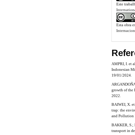
i
a
b
r
Este trabal
a
d
i
o
Internation
p
3
e
n
o
.
Esta obra e
b
#
a
t
Internacion
c
a
#
s
c
e
r
t
Refer
s
s
#
r
i
AMPRI, I. et a
#
b
a
Indonesian Mi
l
19/01/2024.
p
e
ARGANDOÑA, B.
_
3
growth of the 
m
2022.
e
.
n
BAIWEI, X. et 
a
u
trap: the env
.
and Pollution 
r
m
BAKKER, S.; H
a
t
transport in d
i