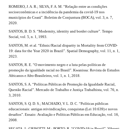
ROMERO, J. A. R.; SILVA, F. A. M. “Relação entre as condições
socioeconômicas e a incidência da pandemia da covid-19 nos
municípios do Ceará”. Boletim de Conjuntura (BOCA), vol. 3, n. 7,
2020.
SANTOS, B. D. S. “Modernity, identity and border culture”. Tempo
Social, vol. 5, n. 1, 1993.
SANTOS, M. et al. “Ethnic/Racial disparity in Mortality from COVID-
19: data for the Year 2020 in Brazil”. Spatial Demography, vol. 11, n. 1,
2023.
SANTOS, R. E. “O movimento negro e a luta pelas políticas de
promoção da igualdade racial no Brasil”. Kwanissa: Revista de Estudos
Africanos e Afro-Brasileiros, vol. 1, n. 1, 2018.
SANTOS, S. A. “Políticas Públicas de Promoção da Igualdade Racial,
Questão Racial”. Mercado de Trabalho e Justiça Trabalhista, vol. 76, n.
3, 2010.
SANTOS, S. Q. D. S.; MACHADO, V. L. D. C. “Políticas públicas
educacionais: antigas reivindicações, conquistas (Lei 10.639) e novos
desafios”. Ensaio: Avaliação e Políticas Públicas em Educação, vol. 16,
2008.
SEGATA, J.; GRISOTTI, M.; PORTO, R. “COVID-19 in Brazil”. Vibrant: