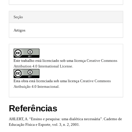
a
n
h
_
p
e
c
Seção
3
o
m
n
.
Artigos
t
e
e
a
n
s
t
r
.
#
t
#
Este trabalho está licenciado sob uma licença
Creative Commons
b
#
Attribution 4.0 International License
.
i
#
o
p
c
l
o
Esta obra está licenciada sob uma licença
Creative Commons
u
Atribuição 4.0 Internacional
.
l
t
g
e
i
s
n
Referências
.
s
t
.
m
AHLERT, A. “Ensino e pesquisa: uma dialética necessária”. Caderno de
r
t
Educação Física e Esporte, vol. 3, n. 2, 2001.
h
a
e