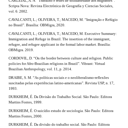
CARLEIAL, A. N. “Trabalho e redes de solidariedade aos migrantes”.
l
t
Scripta Nova: Revista Electrónica de Geografía y Ciencias Sociales,
e
a
vol. 6. 2002.
_
m
CAVALCANTI, L.; OLIVEIRA, T.; MACEDO, M. “Imigração e Refúgio
i
e
no Brasil”. Brasília: OBMigra, 2020.
n
l
CAVALCANTI, L.; OLIVEIRA, T.; MACEDO, M. Executive Summary:
u
Immigration and Refuge in Brazil. The insertion of the immigrant,
s
.
refugee, and refugee applicant in the formal labor market. Brasília:
s
#
OBMigra. 2019.
i
d
#
CORDOVIL, D. “On the border between culture and religion. Public
e
policies for Afro-Brazilian religions in Brazil”. Vibrant: Virtual
b
Brazilian Anthropology, vol. 11, p. 2014.
a
r
DRAIBE, S. M. “As políticas sociais e o neoliberalismo-reflexões
#
suscitadas pelas experiências latino-americanas”. Revista USP, n. 17,
#
1993.
DURKHEIM, É. Da Divisão do Trabalho Social. São Paulo: Editora
Martins Fontes, 1999.
DURKHEIM, É. O suicídio estudo de sociologia. São Paulo: Editora
Martins Fontes, 2000.
DURKHEIM, É. Da divisão do trabalho social. São Paulo: Editora