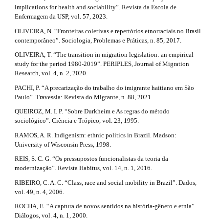
implications for health and sociability”. Revista da Escola de
Enfermagem da USP, vol. 57, 2023.
OLIVEIRA, N. “Fronteiras coletivas e repertórios etnorraciais no Brasil
contemporâneo”. Sociologia, Problemas e Práticas, n. 85, 2017.
OLIVEIRA, T. “The transition in migration legislation: an empirical
study for the period 1980-2019”. PERIPLES, Journal of Migration
Research, vol. 4, n. 2, 2020.
PACHI, P. “A precarização do trabalho do imigrante haitiano em São
Paulo”. Travessia: Revista do Migrante, n. 88, 2021.
QUEIROZ, M. I. P. “Sobre Durkheim e As regras do método
sociológico”. Ciência e Trópico, vol. 23, 1995.
RAMOS, A. R. Indigenism: ethnic politics in Brazil. Madson:
University of Wisconsin Press, 1998.
REIS, S. C. G. “Os pressupostos funcionalistas da teoria da
modernização”. Revista Habitus, vol. 14, n. 1, 2016.
RIBEIRO, C. A. C. “Class, race and social mobility in Brazil”. Dados,
vol. 49, n. 4, 2006.
ROCHA, E. “A captura de novos sentidos na história-gênero e etnia”.
Diálogos, vol. 4, n. 1, 2000.