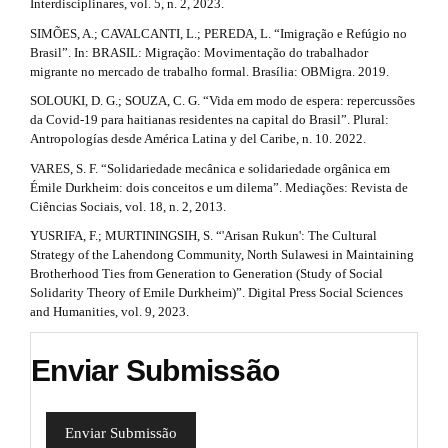
Interdisciplinares, vol. 5, n. 2, 2023.
SIMÕES, A.; CAVALCANTI, L.; PEREDA, L. “Imigração e Refúgio no
Brasil”. In: BRASIL: Migração: Movimentação do trabalhador
migrante no mercado de trabalho formal. Brasília: OBMigra. 2019.
SOLOUKI, D. G.; SOUZA, C. G. “Vida em modo de espera: repercussões
da Covid-19 para haitianas residentes na capital do Brasil”. Plural:
Antropologías desde América Latina y del Caribe, n. 10. 2022.
VARES, S. F. “Solidariedade mecânica e solidariedade orgânica em
Émile Durkheim: dois conceitos e um dilema”. Mediações: Revista de
Ciências Sociais, vol. 18, n. 2, 2013.
YUSRIFA, F.; MURTININGSIH, S. “'Arisan Rukun': The Cultural
Strategy of the Lahendong Community, North Sulawesi in Maintaining
Brotherhood Ties from Generation to Generation (Study of Social
Solidarity Theory of Emile Durkheim)”. Digital Press Social Sciences
and Humanities, vol. 9, 2023.
Enviar Submissão
Enviar Submissão