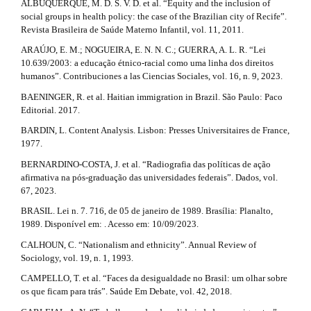
a
ALBUQUERQUE, M. D. S. V. D. et al. “Equity and the inclusion of
i
m
social groups in health policy: the case of the Brazilian city of Recife”.
p
e
Revista Brasileira de Saúde Materno Infantil, vol. 11, 2011.
n
s
3
ARAÚJO, E. M.; NOGUEIRA, E. N. N. C.; GUERRA, A. L. R. “Lei
.
#
.
10.639/2003: a educação étnico-racial como uma linha dos direitos
b
humanos”. Contribuciones a las Ciencias Sociales, vol. 16, n. 9, 2023.
o
#
a
o
BAENINGER, R. et al. Haitian immigration in Brazil. São Paulo: Paco
t
r
Editorial. 2017.
s
t
BARDIN, L. Content Analysis. Lisbon: Presses Universitaires de France,
t
r
1977.
i
a
BERNARDINO-COSTA, J. et al. “Radiografia das políticas de ação
p
afirmativa na pós-graduação das universidades federais”. Dados, vol.
c
3
67, 2023.
.
l
a
BRASIL. Lei n. 7. 716, de 05 de janeiro de 1989. Brasília: Planalto,
c
e
1989. Disponível em: . Acesso em: 10/09/2023.
c
CALHOUN, C. “Nationalism and ethnicity”. Annual Review of
.
e
Sociology, vol. 19, n. 1, 1993.
s
d
s
CAMPELLO, T. et al. “Faces da desigualdade no Brasil: um olhar sobre
i
os que ficam para trás”. Saúde Em Debate, vol. 42, 2018.
e
b