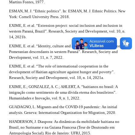
Martins Fontes, 1977.
ESMAN, M. J. “Ethnic politics”. In: ESMAN, M. J. Ethnic Politics. New
York: Cornell University Press. 2018.
EXIME, E. et al. “Extension project: social inclusion and inclusion in
western Paraná, Brazil”. Research, Society and Development, vol. 10, n.
14, 2021b.
EXIME, E. et al. “Identity, culture and environmental practices among
Pomeranian descendants in western Paraná”. Research, Society and
Development, vol. 11, n. 7, 2022.
EXIME, E. et al. “The role of international cooperation in the
development of Haitian agriculture against hunger and poverty”.
Research, Society and Development, vol. 10, n. 14, 2021a.
EXIME, E.; GONZALEZ, A. C.; AHLERT, A. “haitianos no brasil: A
imigração como sentimento de uma dívida eterna dos brasileiros”.
Humanidades e Inovação, vol. 9, n. 1, 2022.
GUADAGNO, L. Migrants and the COVID-19 pandemic: An initial
analysis. Geneva: International Organization for Migration, 2020.
HANDERSON, J. Diaspora: As dinâmicas da mobilidade haitiana no
Brasil, no Suriname e na Guiana Francesa (Tese de Doutorado em
Antropologia Social). Rio de Janeiro: UFRJ, 2015.