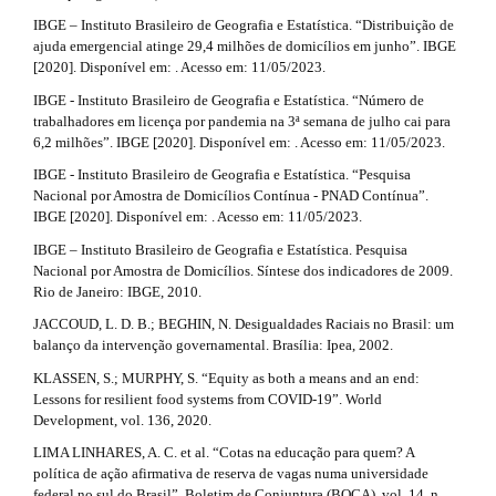
IBGE – Instituto Brasileiro de Geografia e Estatística. “Distribuição de
ajuda emergencial atinge 29,4 milhões de domicílios em junho”. IBGE
[2020]. Disponível em: . Acesso em: 11/05/2023.
IBGE - Instituto Brasileiro de Geografia e Estatística. “Número de
trabalhadores em licença por pandemia na 3ª semana de julho cai para
6,2 milhões”. IBGE [2020]. Disponível em: . Acesso em: 11/05/2023.
IBGE - Instituto Brasileiro de Geografia e Estatística. “Pesquisa
Nacional por Amostra de Domicílios Contínua - PNAD Contínua”.
IBGE [2020]. Disponível em: . Acesso em: 11/05/2023.
IBGE – Instituto Brasileiro de Geografia e Estatística. Pesquisa
Nacional por Amostra de Domicílios. Síntese dos indicadores de 2009.
Rio de Janeiro: IBGE, 2010.
JACCOUD, L. D. B.; BEGHIN, N. Desigualdades Raciais no Brasil: um
balanço da intervenção governamental. Brasília: Ipea, 2002.
KLASSEN, S.; MURPHY, S. “Equity as both a means and an end:
Lessons for resilient food systems from COVID-19”. World
Development, vol. 136, 2020.
LIMA LINHARES, A. C. et al. “Cotas na educação para quem? A
política de ação afirmativa de reserva de vagas numa universidade
federal no sul do Brasil”. Boletim de Conjuntura (BOCA), vol. 14, n.