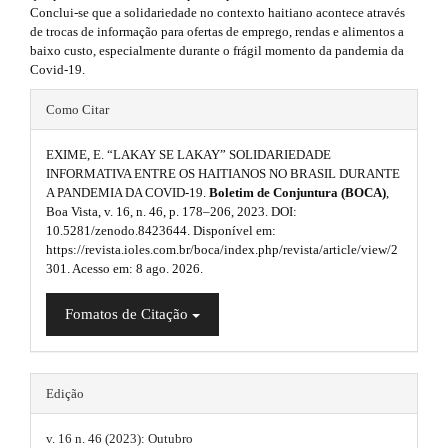
r
.
Conclui-se que a solidariedade no contexto haitiano acontece através
h
a
de trocas de informação para ofertas de emprego, rendas e alimentos a
s
p
baixo custo, especialmente durante o frágil momento da pandemia da
e
3
Covid-19.
i
.
m
a
#
d
Como Citar
c
e
#
c
e
s
e
EXIME, E. “LAKAY SE LAKAY” SOLIDARIEDADE
p
b
s
INFORMATIVA ENTRE OS HAITIANOS NO BRASIL DURANTE
.
s
A PANDEMIA DA COVID-19.
Boletim de Conjuntura (BOCA)
,
l
a
i
Boa Vista, v. 16, n. 46, p. 178–206, 2023. DOI:
b
u
b
10.5281/zenodo.8423644. Disponível em:
r
l
o
https://revista.ioles.com.br/boca/index.php/revista/article/view/2
g
e
#
301. Acesso em: 8 ago. 2026.
o
_
i
#
m
Fomatos de Citação
t
e
n
n
s
s
u
.
t
.
Edição
m
r
a
t
i
v. 16 n. 46 (2023): Outubro