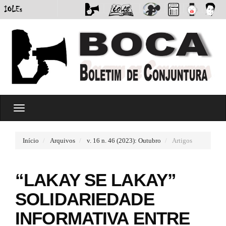
#
T
#
o
p
g
l
g
u
Início
Arquivos
v. 16 n. 46 (2023): Outubro
Artigos
l
g
e
i
n
n
“LAKAY SE LAKAY”
a
s
v
.
SOLIDARIEDADE
i
t
g
h
INFORMATIVA ENTRE
a
e
t
m