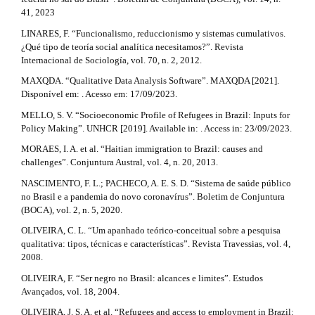
41, 2023
LINARES, F. “Funcionalismo, reduccionismo y sistemas cumulativos.
¿Qué tipo de teoría social analítica necesitamos?”. Revista
Internacional de Sociología, vol. 70, n. 2, 2012.
MAXQDA. “Qualitative Data Analysis Software”. MAXQDA [2021].
Disponível em: . Acesso em: 17/09/2023.
MELLO, S. V. “Socioeconomic Profile of Refugees in Brazil: Inputs for
Policy Making”. UNHCR [2019]. Available in: . Access in: 23/09/2023.
MORAES, I. A. et al. “Haitian immigration to Brazil: causes and
challenges”. Conjuntura Austral, vol. 4, n. 20, 2013.
NASCIMENTO, F. L.; PACHECO, A. E. S. D. “Sistema de saúde público
no Brasil e a pandemia do novo coronavírus”. Boletim de Conjuntura
(BOCA), vol. 2, n. 5, 2020.
OLIVEIRA, C. L. “Um apanhado teórico-conceitual sobre a pesquisa
qualitativa: tipos, técnicas e características”. Revista Travessias, vol. 4,
2008.
OLIVEIRA, F. “Ser negro no Brasil: alcances e limites”. Estudos
Avançados, vol. 18, 2004.
OLIVEIRA, J. S. A. et al. “Refugees and access to employment in Brazil: