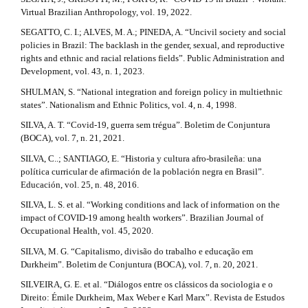
Virtual Brazilian Anthropology, vol. 19, 2022.
SEGATTO, C. I.; ALVES, M. A.; PINEDA, A. “Uncivil society and social
policies in Brazil: The backlash in the gender, sexual, and reproductive
rights and ethnic and racial relations fields”. Public Administration and
Development, vol. 43, n. 1, 2023.
SHULMAN, S. “National integration and foreign policy in multiethnic
states”. Nationalism and Ethnic Politics, vol. 4, n. 4, 1998.
SILVA, A. T. “Covid-19, guerra sem trégua”. Boletim de Conjuntura
(BOCA), vol. 7, n. 21, 2021.
SILVA, C..; SANTIAGO, E. “Historia y cultura afro-brasileña: una
política curricular de afirmación de la población negra en Brasil”.
Educación, vol. 25, n. 48, 2016.
SILVA, L. S. et al. “Working conditions and lack of information on the
impact of COVID-19 among health workers”. Brazilian Journal of
Occupational Health, vol. 45, 2020.
SILVA, M. G. “Capitalismo, divisão do trabalho e educação em
Durkheim”. Boletim de Conjuntura (BOCA), vol. 7, n. 20, 2021.
SILVEIRA, G. E. et al. “Diálogos entre os clássicos da sociologia e o
Direito: Émile Durkheim, Max Weber e Karl Marx”. Revista de Estudos