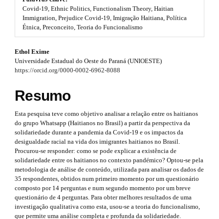
#
Covid-19, Ethnic Politics, Functionalism Theory, Haitian
t
#
Immigration, Prejudice Covid-19, Imigração Haitiana, Política
p
Étnica, Preconceito, Teoria do Funcionalismo
r
l
u
a
#
Ethol Exime
g
p
Universidade Estadual do Oeste do Paraná (UNIOESTE)
i
#
https://orcid.org/0000-0002-6962-8088
n
3
s
p
.
Resumo
.
t
l
h
a
Esta pesquisa teve como objetivo analisar a relação entre os haitianos
u
e
do grupo Whatsapp (Haitianos no Brasil) a partir da perspectiva da
r
m
g
solidariedade durante a pandemia da Covid-19 e os impactos da
e
t
desigualdade racial na vida dos imigrantes haitianos no Brasil.
s
i
Procurou-se responder: como se pode explicar a existência de
.
i
solidariedade entre os haitianos no contexto pandémico? Optou-se pela
n
b
metodologia de análise de conteúdo, utilizada para analisar os dados de
o
c
35 respondentes, obtidos num primeiro momento por um questionário
s
o
composto por 14 perguntas e num segundo momento por um breve
l
t
.
questionário de 4 perguntas. Para obter melhores resultados de uma
s
e
investigação qualitativa como esta, usou-se a teoria do funcionalismo,
t
t
que permite uma análise completa e profunda da solidariedade.