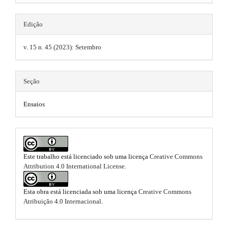
p
n
s
3
_
c
.
Edição
.
o
t
n
v. 15 n. 45 (2023): Setembro
a
t
h
e
r
n
e
t
Seção
t
m
#
i
#
Ensaios
e
#
c
#
s
p
l
l
.
e
u
Este trabalho está licenciado sob uma licença
Creative Commons
b
g
.
Attribution 4.0 International License
.
i
o
n
m
s
o
Esta obra está licenciada sob uma licença
Creative Commons
.
a
Atribuição 4.0 Internacional
.
t
t
i
h
e