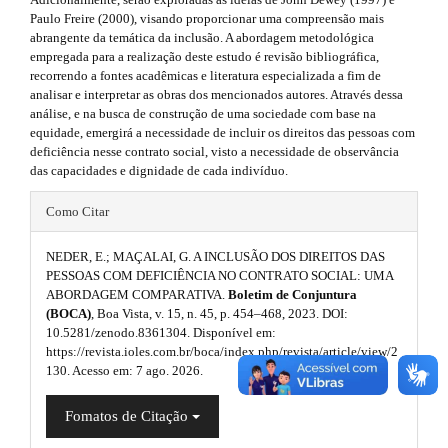
r
.
e
Paulo Freire (2000), visando proporcionar uma compreensão mais
a
s
abrangente da temática da inclusão. A abordagem metodológica
p
m
empregada para a realização deste estudo é revisão bibliográfica,
3
i
recorrendo a fontes acadêmicas e literatura especializada a fim de
.
e
analisar e interpretar as obras dos mencionados autores. Através dessa
a
d
s
análise, e na busca de construção de uma sociedade com base na
c
equidade, emergirá a necessidade de incluir os direitos das pessoas com
c
e
.
deficiência nesse contrato social, visto a necessidade de observância
e
b
das capacidades e dignidade de cada indivíduo.
s
b
s
#
a
i
o
Como Citar
b
#
r
o
l
NEDER, E.; MAÇALAI, G. A INCLUSÃO DOS DIREITOS DAS
p
e
#
PESSOAS COM DEFICIÊNCIA NO CONTRATO SOCIAL: UMA
t
_
ABORDAGEM COMPARATIVA.
Boletim de Conjuntura
l
#
m
s
(BOCA)
, Boa Vista, v. 15, n. 45, p. 454–468, 2023. DOI:
e
u
10.5281/zenodo.8361304. Disponível em:
n
t
https://revista.ioles.com.br/boca/index.php/revista/article/view/2
u
g
130. Acesso em: 7 ago. 2026.
r
.
i
m
a
Fomatos de Citação
a
n
i