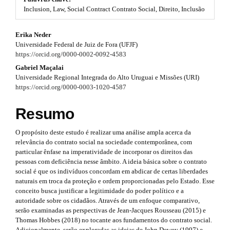
#
Inclusion, Law, Social Contract Contrato Social, Direito, Inclusão
t
#
p
r
#
Erika Neder
l
Universidade Federal de Juiz de Fora (UFJF)
u
a
#
https://orcid.org/0000-0002-0092-4583
g
p
i
p
Gabriel Maçalai
n
Universidade Regional Integrada do Alto Uruguai e Missões (URI)
3
s
l
https://orcid.org/0000-0003-1020-4587
.
.
u
t
Resumo
h
a
g
e
r
O propósito deste estudo é realizar uma análise ampla acerca da
m
i
relevância do contrato social na sociedade contemporânea, com
e
t
n
particular ênfase na imperatividade de incorporar os direitos das
s
pessoas com deficiência nesse âmbito. A ideia básica sobre o contrato
.
i
s
social é que os indivíduos concordam em abdicar de certas liberdades
b
naturais em troca da proteção e ordem proporcionadas pelo Estado. Esse
o
c
.
conceito busca justificar a legitimidade do poder político e a
o
l
autoridade sobre os cidadãos. Através de um enfoque comparativo,
t
t
serão examinadas as perspectivas de Jean-Jacques Rousseau (2015) e
s
e
h
Thomas Hobbes (2018) no tocante aos fundamentos do contrato social.
t
Adicionalmente, serão exploradas as ideias de John Dewey (1997) e