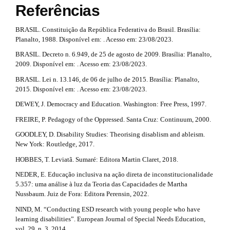
s
n
Referências
m
t
e
#
s
BRASIL. Constituição da República Federativa do Brasil. Brasília:
r
.
#
Planalto, 1988. Disponível em: . Acesso em: 23/08/2023.
b
a
BRASIL. Decreto n. 6.949, de 25 de agosto de 2009. Brasília: Planalto,
o
2009. Disponível em: . Acesso em: 23/08/2023.
p
o
t
BRASIL. Lei n. 13.146, de 06 de julho de 2015. Brasília: Planalto,
3
s
2015. Disponível em: . Acesso em: 23/08/2023.
t
.
DEWEY, J. Democracy and Education. Washington: Free Press, 1997.
r
a
a
FREIRE, P. Pedagogy of the Oppressed. Santa Cruz: Continuum, 2000.
p
r
GOODLEY, D. Disability Studies: Theorising disablism and ableism.
3
New York: Routledge, 2017.
.
t
a
HOBBES, T. Leviatã. Sumaré: Editora Martin Claret, 2018.
c
i
c
NEDER, E. Educação inclusiva na ação direta de inconstitucionalidade
c
e
5.357: uma análise à luz da Teoria das Capacidades de Martha
s
Nussbaum. Juiz de Fora: Editora Perensin, 2022.
l
s
NIND, M. “Conducting ESD research with young people who have
i
e
learning disabilities”. European Journal of Special Needs Education,
b
vol. 29, n. 3, 2014.