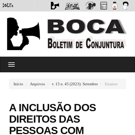
#
T
#
o
p
g
l
g
u
Início
Arquivos
v. 15 n. 45 (2023): Setembro
Ensaios
l
g
e
i
n
n
A INCLUSÃO DOS
a
s
v
.
DIREITOS DAS
i
t
g
h
PESSOAS COM
a
e
t
m