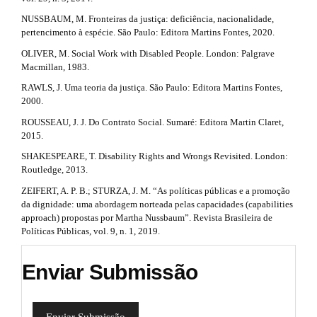
l
.
e
NUSSBAUM, M. Fronteiras da justiça: deficiência, nacionalidade,
d
_
pertencimento à espécie. São Paulo: Editora Martins Fontes, 2020.
m
e
OLIVER, M. Social Work with Disabled People. London: Palgrave
e
Macmillan, 1983.
n
t
u
RAWLS, J. Uma teoria da justiça. São Paulo: Editora Martins Fontes,
.
a
2000.
s
ROUSSEAU, J. J. Do Contrato Social. Sumaré: Editora Martin Claret,
i
i
2015.
d
l
e
SHAKESPEARE, T. Disability Rights and Wrongs Revisited. London:
b
s
Routledge, 2013.
a
ZEIFERT, A. P. B.; STURZA, J. M. “As políticas públicas e a promoção
r
#
da dignidade: uma abordagem norteada pelas capacidades (capabilities
#
#
approach) propostas por Martha Nussbaum”. Revista Brasileira de
#
Políticas Públicas, vol. 9, n. 1, 2019.
Enviar Submissão
Enviar Submissão