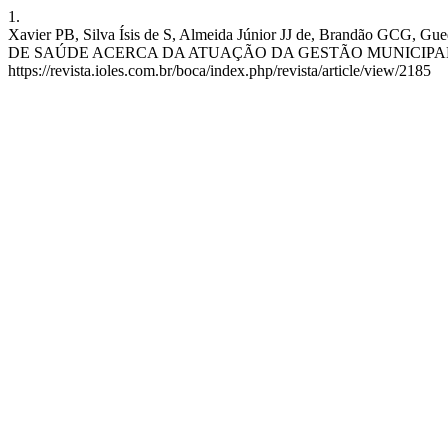
1.
Xavier PB, Silva Ísis de S, Almeida Júnior JJ de, Bra
DE SAÚDE ACERCA DA ATUAÇÃO DA GESTÃO MUNICIPAL. BOCA [Inte
https://revista.ioles.com.br/boca/index.php/revista/article/view/2185