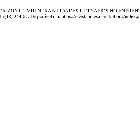
s DC. BELO HORIZONTE: VULNERABILIDADES E DESAFIOS NO 
5(43):244-67. Disponível em: https://revista.ioles.com.br/boca/index.p