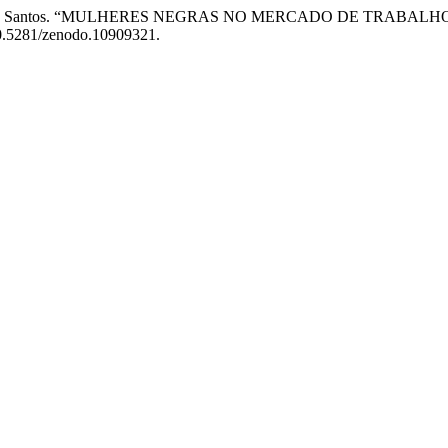
s, e L. D. dos Santos. “MULHERES NEGRAS NO MERCADO DE TR
:10.5281/zenodo.10909321.