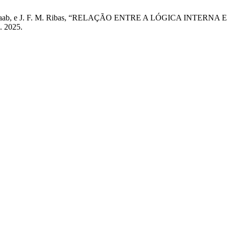
 R. L. Schwaab, e J. F. M. Ribas, “RELAÇÃO ENTRE A LÓGICA 
n. 2025.