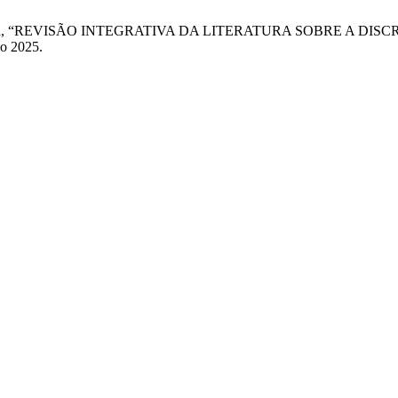
e J. C. da . Silva, “REVISÃO INTEGRATIVA DA LITERATURA SO
io 2025.