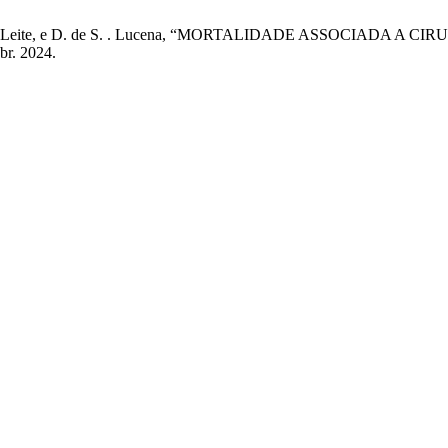
Leite, I. F. Leite, e D. de S. . Lucena, “MORTALIDADE ASSOC
abr. 2024.