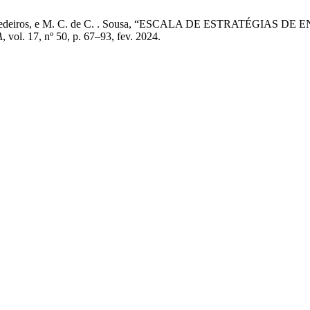
. B. de . Medeiros, e M. C. de C. . Sousa, “ESCALA DE ESTRA
A
, vol. 17, nº 50, p. 67–93, fev. 2024.