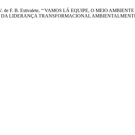
a Silva, e V. de F. B. Estivalete, “‘VAMOS LÁ EQUIPE, O MEI
S DA LIDERANÇA TRANSFORMACIONAL AMBIENTALMENTE