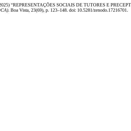
eto, S. B. da (2025) “REPRESENTAÇÕES SOCIAIS DE TUTORES 
OCA)
. Boa Vista, 23(69), p. 123–148. doi: 10.5281/zenodo.17216701.