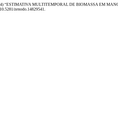
 dos S. da (2024) “ESTIMATIVA MULTITEMPORAL DE BIOMASSA 
i: 10.5281/zenodo.14829541.