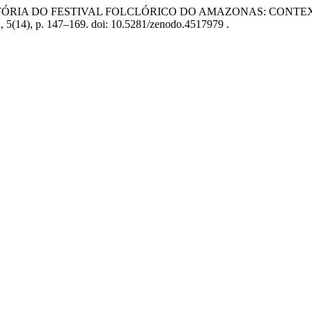
SPAÇO E HISTÓRIA DO FESTIVAL FOLCLÓRICO DO AMAZONAS: 
a, 5(14), p. 147–169. doi: 10.5281/zenodo.4517979 .