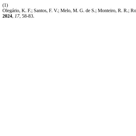
(1)
Olegário, K. F.; Santos, F. V.; Melo, M. G. de S.; Monte
2024
,
17
, 58-83.