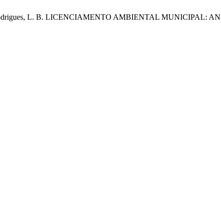
iro, R. R.; Rodrigues, L. B. LICENCIAMENTO AMBIENTAL MUNIC