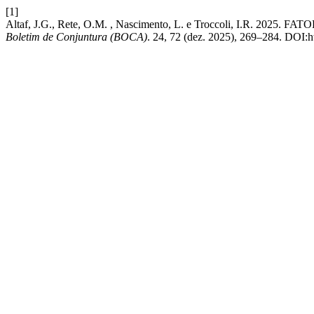
[1]
Altaf, J.G., Rete, O.M. , Nascimento, L. e Troccoli, I.R
Boletim de Conjuntura (BOCA)
. 24, 72 (dez. 2025), 269–284. DOI:h