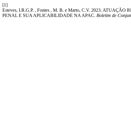
[1]
Esteves, I.R.G.P. , Fontes , M. B. e Marto, C.V. 202
PENAL E SUA APLICABILIDADE NA APAC.
Boletim de Conju