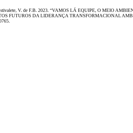
J.C. da e Estivalete, V. de F.B. 2023. “VAMOS LÁ EQUIPE, O M
ENTOS FUTUROS DA LIDERANÇA TRANSFORMACIONAL AMB
70765.