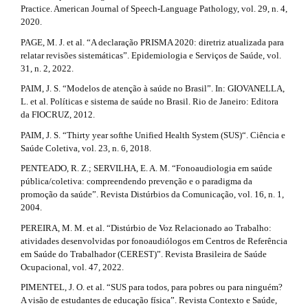
Practice. American Journal of Speech-Language Pathology, vol. 29, n. 4,
2020.
PAGE, M. J. et al. “A declaração PRISMA 2020: diretriz atualizada para
relatar revisões sistemáticas”. Epidemiologia e Serviços de Saúde, vol.
31, n. 2, 2022.
PAIM, J. S. “Modelos de atenção à saúde no Brasil”. In: GIOVANELLA,
L. et al. Políticas e sistema de saúde no Brasil. Rio de Janeiro: Editora
da FIOCRUZ, 2012.
PAIM, J. S. “Thirty year softhe Unified Health System (SUS)“. Ciência e
Saúde Coletiva, vol. 23, n. 6, 2018.
PENTEADO, R. Z.; SERVILHA, E. A. M. “Fonoaudiologia em saúde
pública/coletiva: compreendendo prevenção e o paradigma da
promoção da saúde”. Revista Distúrbios da Comunicação, vol. 16, n. 1,
2004.
PEREIRA, M. M. et al. “Distúrbio de Voz Relacionado ao Trabalho:
atividades desenvolvidas por fonoaudiólogos em Centros de Referência
em Saúde do Trabalhador (CEREST)”. Revista Brasileira de Saúde
Ocupacional, vol. 47, 2022.
PIMENTEL, J. O. et al. “SUS para todos, para pobres ou para ninguém?
A visão de estudantes de educação física”. Revista Contexto e Saúde,