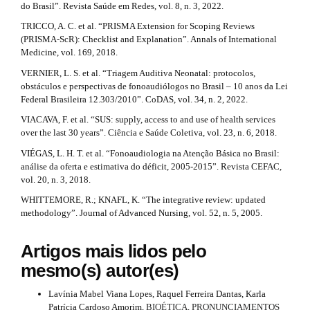
do Brasil”. Revista Saúde em Redes, vol. 8, n. 3, 2022.
TRICCO, A. C. et al. “PRISMA Extension for Scoping Reviews
(PRISMA-ScR): Checklist and Explanation”. Annals of International
Medicine, vol. 169, 2018.
VERNIER, L. S. et al. “Triagem Auditiva Neonatal: protocolos,
obstáculos e perspectivas de fonoaudiólogos no Brasil – 10 anos da Lei
Federal Brasileira 12.303/2010”. CoDAS, vol. 34, n. 2, 2022.
VIACAVA, F. et al. “SUS: supply, access to and use of health services
over the last 30 years”. Ciência e Saúde Coletiva, vol. 23, n. 6, 2018.
VIÉGAS, L. H. T. et al. “Fonoaudiologia na Atenção Básica no Brasil:
análise da oferta e estimativa do déficit, 2005-2015”. Revista CEFAC,
vol. 20, n. 3, 2018.
WHITTEMORE, R.; KNAFL, K. “The integrative review: updated
methodology”. Journal of Advanced Nursing, vol. 52, n. 5, 2005.
Artigos mais lidos pelo
mesmo(s) autor(es)
Lavínia Mabel Viana Lopes, Raquel Ferreira Dantas, Karla
Patrícia Cardoso Amorim,
BIOÉTICA, PRONUNCIAMENTOS