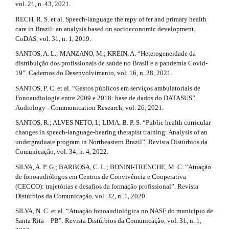
vol. 21, n. 43, 2021.
RECH, R. S. et al. Speech-language the rapy of fer and primary health
care in Brazil: an analysis based on socioeconomic development.
CoDAS, vol. 31, n. 1, 2019.
SANTOS, A. L.; MANZANO, M.; KREIN, A. “Heterogeneidade da
distribuição dos profissionais de saúde no Brasil e a pandemia Covid-
19”. Cadernos do Desenvolvimento, vol. 16, n. 28, 2021.
SANTOS, P. C. et al. “Gastos públicos em serviços ambulatoriais de
Fonoaudiologia entre 2009 e 2018: base de dados do DATASUS”.
Audiology - Communication Research, vol. 26, 2021.
SANTOS, R.; ALVES NETO, I.; LIMA, B. P. S. “Public health curricular
changes in speech-language-hearing therapist training: Analysis of an
undergraduate program in Northeastern Brazil”. Revista Distúrbios da
Comunicação, vol. 34, n. 4, 2022.
SILVA, A. P. G.; BARBOSA, C. L.; BONINI-TRENCHE, M. C. “Atuação
de fonoaudiólogos em Centros de Convivência e Cooperativa
(CECCO): trajetórias e desafios da formação profissional”. Revista
Distúrbios da Comunicação, vol. 32, n. 1, 2020.
SILVA, N. C. et al. “Atuação fonoaudiológica no NASF do município de
Santa Rita – PB”. Revista Distúrbios da Comunicação, vol. 31, n. 1,