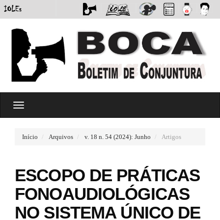
#
T
#
o
p
g
l
g
u
Início
Arquivos
v. 18 n. 54 (2024): Junho
Artigos
l
g
e
i
n
n
ESCOPO DE PRÁTICAS
a
s
v
.
FONOAUDIOLÓGICAS
i
t
g
h
NO SISTEMA ÚNICO DE
a
e
t
m