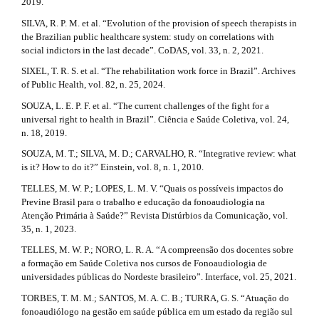
2019.
SILVA, R. P. M. et al. “Evolution of the provision of speech therapists in
the Brazilian public healthcare system: study on correlations with
social indictors in the last decade”. CoDAS, vol. 33, n. 2, 2021.
SIXEL, T. R. S. et al. “The rehabilitation work force in Brazil”. Archives
of Public Health, vol. 82, n. 25, 2024.
SOUZA, L. E. P. F. et al. “The current challenges of the fight for a
universal right to health in Brazil”. Ciência e Saúde Coletiva, vol. 24,
n. 18, 2019.
SOUZA, M. T.; SILVA, M. D.; CARVALHO, R. “Integrative review: what
is it? How to do it?” Einstein, vol. 8, n. 1, 2010.
TELLES, M. W. P.; LOPES, L. M. V. “Quais os possíveis impactos do
Previne Brasil para o trabalho e educação da fonoaudiologia na
Atenção Primária à Saúde?” Revista Distúrbios da Comunicação, vol.
35, n. 1, 2023.
TELLES, M. W. P.; NORO, L. R. A. “A compreensão dos docentes sobre
a formação em Saúde Coletiva nos cursos de Fonoaudiologia de
universidades públicas do Nordeste brasileiro”. Interface, vol. 25, 2021.
TORBES, T. M. M.; SANTOS, M. A. C. B.; TURRA, G. S. “Atuação do
fonoaudiólogo na gestão em saúde pública em um estado da região sul