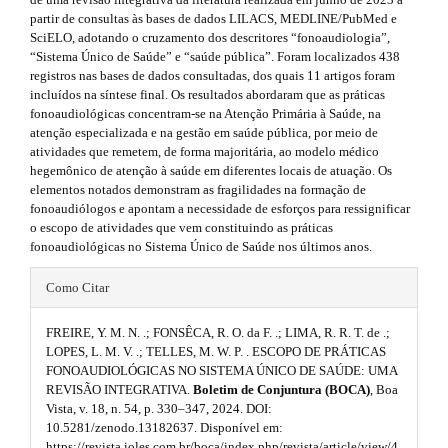
i
r
m
partir de consultas às bases de dados LILACS, MEDLINE/PubMed e
a
d
SciELO, adotando o cruzamento dos descritores “fonoaudiologia”,
p
e
“Sistema Único de Saúde” e “saúde pública”. Foram localizados 438
3
e
s
registros nas bases de dados consultadas, dos quais 11 artigos foram
.
b
incluídos na síntese final. Os resultados abordaram que as práticas
a
.
fonoaudiológicas concentram-se na Atenção Primária à Saúde, na
c
a
atenção especializada e na gestão em saúde pública, por meio de
c
b
atividades que remetem, de forma majoritária, ao modelo médico
e
r
hegemônico de atenção à saúde em diferentes locais de atuação. Os
s
o
elementos notados demonstram as fragilidades na formação de
s
#
o
fonoaudiólogos e apontam a necessidade de esforços para ressignificar
i
#
o escopo de atividades que vem constituindo as práticas
b
t
fonoaudiológicas no Sistema Único de Saúde nos últimos anos.
l
e
s
#
_
Como Citar
m
t
#
e
FREIRE, Y. M. N. .; FONSÊCA, R. O. da F. .; LIMA, R. R. T. de .;
r
p
n
LOPES, L. M. V. .; TELLES, M. W. P. . ESCOPO DE PRÁTICAS
u
a
FONOAUDIOLÓGICAS NO SISTEMA ÚNICO DE SAÚDE: UMA
l
.
REVISÃO INTEGRATIVA.
Boletim de Conjuntura (BOCA)
, Boa
m
p
u
Vista, v. 18, n. 54, p. 330–347, 2024. DOI:
a
10.5281/zenodo.13182637. Disponível em:
3
i
g
https://revista.ioles.com.br/boca/index.php/revista/article/view/4