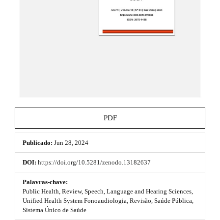
t
e
_
h
m
e
e
n
u
m
.
e
m
a
s
i
n
.
_
b
n
PDF
a
o
v
i
Publicado:
Jun 28, 2024
o
g
a
t
DOI:
https://doi.org/10.5281/zenodo.13182637
t
s
i
Palavras-chave:
o
Public Health, Review, Speech, Language and Hearing Sciences,
t
n
Unified Health System Fonoaudiologia, Revisão, Saúde Pública,
#
Sistema Único de Saúde
r
#