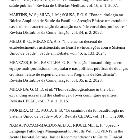
saúde pública”. Revista de Ciências Médicas, vol. 16, n. 1, 2007.
MARTINS, W. S.; SILVA, J. M.; SOUSA, F. O. S. “Fonoaudiologia no
Núcleo Ampliado de Saúde da Família e Atenção Básica: um estudo de
caso sobre a caracterização da atuação na saúde vocal dos professores”.
Revista Distúrbios da Comunicação, vol. 34, n. 2, 2022.
MELO, R. C.; MIRANDA, A. S. “Incremento decenal de
estabelecimentos assistenciais no Brasil e vinculações com o Sistema
Único de Saúde”. Saúde em Debate, vol. 46, n. 133, 2024.
MENEZES, E. M.; BASTILHA, G. R. “Atuação fonoaudiológica em
equipe multiprofissional hospitalar e nas políticas públicas de doenças
crônicas: relato de experiência em um Programa de Residência”.
Revista Distúrbios da Comunicação, vol. 35, n. 2, 2023.
MIRANDA, G. M. D. et al. “Phonoaudiologicalcare in the SUS:
expanding access and the challenge of over comingine qualities.
Revista CEFAC, vol. 17, n. 1, 2015.
MOREIRA, M. D.; MOTA, H. B. “Os caminhos da fonoaudiologia no
Sistema Único de Saúde – SUS”. Revista CEFAC, vol. 11, n. 3, 2009.
NAMASIVAYAM-MACDONALD, A.; RIQUELME, L. F. “Speech-
Language Pathology Management for Adults With COVID-19 in the
Acute Hospital Setting: Initial Recommendations to Guide Clinical