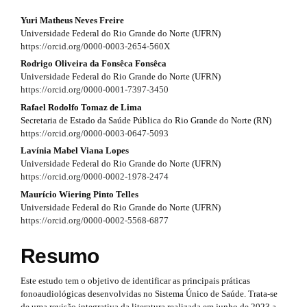
#
a
#
Yuri Matheus Neves Freire
#
p
Universidade Federal do Rio Grande do Norte (UFRN)
p
#
https://orcid.org/0000-0003-2654-560X
l
3
u
p
Rodrigo Oliveira da Fonsêca Fonsêca
g
Universidade Federal do Rio Grande do Norte (UFRN)
.
i
l
https://orcid.org/0000-0001-7397-3450
n
a
Rafael Rodolfo Tomaz de Lima
u
s
Secretaria de Estado da Saúde Pública do Rio Grande do Norte (RN)
r
.
g
https://orcid.org/0000-0003-0647-5093
t
t
Lavínia Mabel Viana Lopes
h
i
Universidade Federal do Rio Grande do Norte (UFRN)
e
i
n
https://orcid.org/0000-0002-1978-2474
m
e
c
Maurício Wiering Pinto Telles
s
s
Universidade Federal do Rio Grande do Norte (UFRN)
l
.
https://orcid.org/0000-0002-5568-6877
.
b
e
o
t
Resumo
o
.
h
t
s
Este estudo tem o objetivo de identificar as principais práticas
s
e
fonoaudiológicas desenvolvidas no Sistema Único de Saúde. Trata-se
t
de uma revisão integrativa da literatura realizada em junho de 2023 a