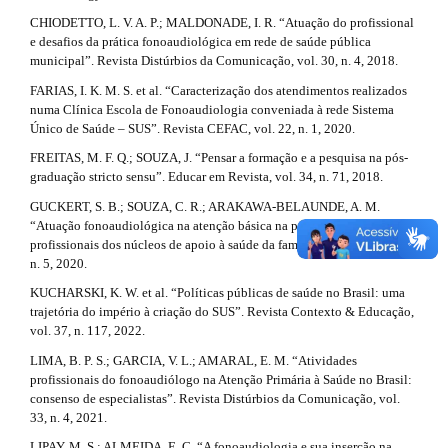
l
l
CHIODETTO, L. V. A. P.; MALDONADE, I. R. “Atuação do profissional
e
e desafios da prática fonoaudiológica em rede de saúde pública
_
e
municipal”. Revista Distúrbios da Comunicação, vol. 30, n. 4, 2018.
m
e
.
FARIAS, I. K. M. S. et al. “Caracterização dos atendimentos realizados
n
numa Clínica Escola de Fonoaudiologia conveniada à rede Sistema
d
u
Único de Saúde – SUS”. Revista CEFAC, vol. 22, n. 1, 2020.
.
e
s
FREITAS, M. F. Q.; SOUZA, J. “Pensar a formação e a pesquisa na pós-
i
graduação stricto sensu”. Educar em Revista, vol. 34, n. 71, 2018.
t
d
GUCKERT, S. B.; SOUZA, C. R.; ARAKAWA-BELAUNDE, A. M.
e
a
“Atuação fonoaudiológica na atenção básica na perspectiva de
b
profissionais dos núcleos de apoio à saúde da família”. CoDAS, vol. 32,
i
a
n. 5, 2020.
r
l
#
KUCHARSKI, K. W. et al. “Políticas públicas de saúde no Brasil: uma
#
trajetória do império à criação do SUS”. Revista Contexto & Educação,
s
vol. 37, n. 117, 2022.
#
LIMA, B. P. S.; GARCIA, V. L.; AMARAL, E. M. “Atividades
profissionais do fonoaudiólogo na Atenção Primária à Saúde no Brasil:
#
consenso de especialistas”. Revista Distúrbios da Comunicação, vol.
33, n. 4, 2021.
LIPAY, M. S.; ALMEIDA, E. C. “A fonoaudiologia e sua inserção na