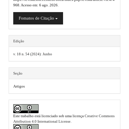
n
968. Acesso em: 6 ago. 2026.
.
i
_
c
a
n
Fomatos de Citação
o
n
r
s
t
t
e
.
n
Edição
i
t
t
#
c
v. 18 n. 54 (2024): Junho
h
#
#
l
e
#
e
m
Seção
p
l
.
e
u
Artigos
g
m
s
i
n
a
.
s
i
b
.
Este trabalho está licenciado sob uma licença
Creative Commons
t
n
o
Attribution 4.0 International License
.
h
e