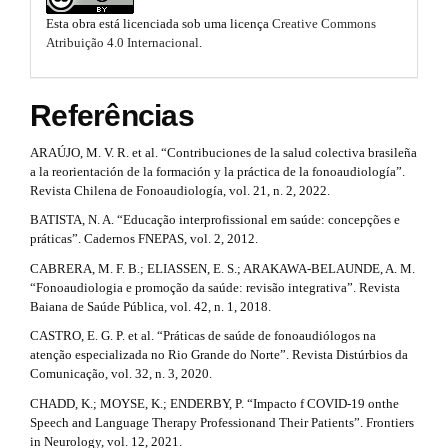
#
o
m
Esta obra está licenciada sob uma licença
Creative Commons
e
#
t
Atribuição 4.0 Internacional
.
s
s
.
b
t
Referências
o
o
r
t
ARAÚJO, M. V. R. et al. “Contribuciones de la salud colectiva brasileña
s
a
a la reorientación de la formación y la práctica de la fonoaudiología”.
t
Revista Chilena de Fonoaudiología, vol. 21, n. 2, 2022.
p
r
BATISTA, N. A. “Educação interprofissional em saúde: concepções e
a
3
práticas”. Cadernos FNEPAS, vol. 2, 2012.
p
3
.
CABRERA, M. F. B.; ELIASSEN, E. S.; ARAKAWA-BELAUNDE, A. M.
.
“Fonoaudiologia e promoção da saúde: revisão integrativa”. Revista
a
a
Baiana de Saúde Pública, vol. 42, n. 1, 2018.
c
r
CASTRO, E. G. P. et al. “Práticas de saúde de fonoaudiólogos na
c
atenção especializada no Rio Grande do Norte”. Revista Distúrbios da
e
t
Comunicação, vol. 32, n. 3, 2020.
s
s
i
CHADD, K.; MOYSE, K.; ENDERBY, P. “Impacto f COVID-19 onthe
i
Speech and Language Therapy Professionand Their Patients”. Frontiers
c
b
in Neurology, vol. 12, 2021.