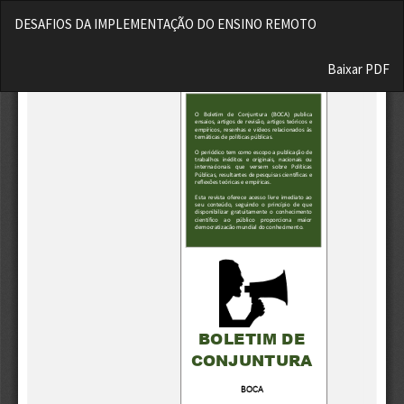
Voltar
DESAFIOS DA IMPLEMENTAÇÃO DO ENSINO REMOTO
aos
Detalhes
Baixar
do
Baixar PDF
Artigo